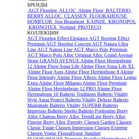
БРЕНДЫ
AGT Flooring
ALLOC
Alpine Floor
BALTERIO
BERRY ALLOC
CLASSEN
FLOORAHOUSE
HOMFLOR
Joss Beaumont
KAINDL
KRONOPOL
KRONOTEX
Norland
PROTECO
КОЛЛЕКЦИИ
AGT Flooring Effect Elegance
AGT flooring Effect
Premium
AGT flooring Concept
AGT Natura Ultra
Line
AGT Natura Line
AGT Marco Polo Premium
AGT Marco Polo
Alloc Original
Alloc Grand Avenue
Stone
GRAND AVENUE
Alpine Floor Herringbone
12
Alpine Floor Aqua Life
Alpine Floor Aqua Life XL
Alpine Floor Aura
Alpine Floor Herringbone 8
Alpine
Floor Intensity
Alpine Floor Albero
Alpine Floor Legno
Extra
Alpine Floor Milango
Alpine Floor Premium
Alpine Floor Herringbone 12 PRO
Alpine Floor
Herringbone 10
Balterio Traditions
Balterio Vitality
Style Aqua Protect
Balterio Vitality Deluxe
Balterio
Magnitude
Balterio Vitality SUPERB
Balterio
Impressio
Balterio Stretto
Balterio Fortissimo
Berry
Alloc Chateau
Berry Alloc TrendLine
Berry Alloc
Finesse
Berry Alloc Eternity
Classen Garden
Classen
Classic Estate
Classen Impression
Classen Extreme
Classen Vogue
FlooraHouse Standart
FLOORaHOUSE Premium
Homflor Herringbone 12