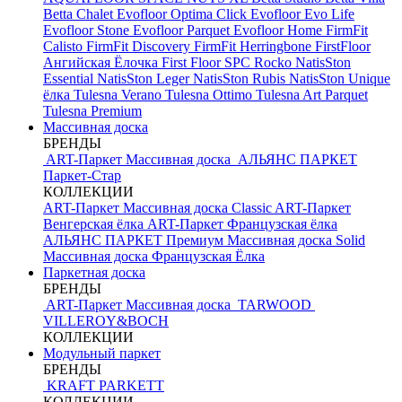
Betta Chalet
Evofloor Optima Click
Evofloor Evo Life
Evofloor Stone
Evofloor Parquet
Evofloor Home
FirmFit
Calisto
FirmFit Discovery
FirmFit Herringbone
FirstFloor
Ангийская Ёлочка
First Floor SPC
Rocko
NatisSton
Essential
NatisSton Leger
NatisSton Rubis
NatisSton Unique
ёлка
Tulesna Verano
Tulesna Ottimo
Tulesna Art Parquet
Tulesna Premium
Массивная доска
БРЕНДЫ
ART-Паркет Массивная доска
АЛЬЯНС ПАРКЕТ
Паркет-Стар
КОЛЛЕКЦИИ
ART-Паркет Массивная доска Classic
ART-Паркет
Венгерская ёлка
ART-Паркет Французская ёлка
АЛЬЯНС ПАРКЕТ Премиум
Массивная доска Solid
Массивная доска Французская Ёлка
Паркетная доска
БРЕНДЫ
ART-Паркет Массивная доска
TARWOOD
VILLEROY&BOCH
КОЛЛЕКЦИИ
Модульный паркет
БРЕНДЫ
KRAFT PARKETT
КОЛЛЕКЦИИ