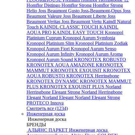
Homflor Distingo
Homflor Strong
Homflor Strong
Helio
Joss Beaumont Gusto
Joss-Beaumont-Opus
Joss
Beaumont Valeure
Joss Beaumont Liberte
Joss
Beaumont Veritas
Joss Beaumont Vertu
Kaindl Natural
Touch
KAINDL CLASSIC TOUCH
KAINDL
AQUA PRO
KAINDL EASY TOUCH
Kronopol
Platinium Cuprum
Kronopol Aurum Symfonia
Kronopol Platinium Slim
Kronopol Platinium Zodiak
Kronopol Aurum Fiori
Kronopol Aurum Senso
Kronopol Aurum Infinity
Kronopol Aurum Aroma
Kronopol Aurum Sound
KRONOTEX ROBUSTO
KRONOTEX AQUA AMAZONE
KRONOTEX
MAMMUT
KRONOTEX EXQUISIT
KRONOTEX
AQUA ROBUSTO
KRONOTEX Herringbone
KRONOTEX DYNAMIC
KRONOTEX MAMMUT
PLUS
KRONOTEX EXQUISIT PLUS
Norland
Herringbone Elegant Strong
Norland Herringbone
Elegant
Norland Elegant
Norland Elegant Strong
PROTECO Innova
Смотреть все (1234)
Инженерная доска
Инженерная доска
БРЕНДЫ
АЛЬЯНС ПАРКЕТ Инженерная доска