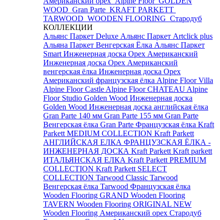
Американский орех
Alpine Floor
GOLDEN
WOOD
Gran Parte
KRAFT PARKETT
TARWOOD
WOODEN FLOORING
Стародуб
КОЛЛЕКЦИИ
Альянс Паркет Deluxe
Альянс Паркет Artclick plus
Альяна Паркет Венгерская Ёлка
Альянс Паркет
Smart
Инженерная доска Орех Американский
Инженерная доска Орех Американский
венгерская ёлка
Инженерная доска Орех
Американский французская ёлка
Alpine Floor Villa
Alpine Floor Castle
Alpine Floor CHATEAU
Alpine
Floor Studio
Golden Wood Инженерная доска
Golden Wood Инженерная доска английская ёлка
Gran Parte 140 мм
Gran Parte 155 мм
Gran Parte
Венгерская ёлка
Gran Parte Французская ёлка
Kraft
Parkett MEDIUM COLLECTION
Kraft Parkett
АНГЛИЙСКАЯ ЕЛКА
ФРАНЦУЗСКАЯ ЁЛКА -
ИНЖЕНЕРНАЯ ДОСКА Kraft Parkett
Kraft parkett
ИТАЛЬЯНСКАЯ ЕЛКА
Kraft Parkett PREMIUM
COLLECTION
Kraft Parkett SELECT
COLLECTION
Tarwood Classic
Tarwood
Венгерская ёлка
Tarwood Французская ёлка
Wooden Flooring GRAND
Wooden Flooring
TAVERN
Wooden Flooring ORIGINAL NEW
Wooden Flooring Американский орех
Стародуб