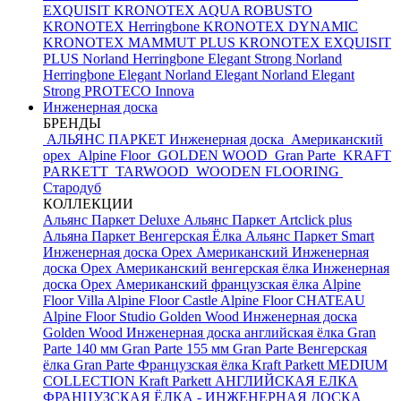
EXQUISIT
KRONOTEX AQUA ROBUSTO
KRONOTEX Herringbone
KRONOTEX DYNAMIC
KRONOTEX MAMMUT PLUS
KRONOTEX EXQUISIT
PLUS
Norland Herringbone Elegant Strong
Norland
Herringbone Elegant
Norland Elegant
Norland Elegant
Strong
PROTECO Innova
Инженерная доска
БРЕНДЫ
АЛЬЯНС ПАРКЕТ Инженерная доска
Американский
орех
Alpine Floor
GOLDEN WOOD
Gran Parte
KRAFT
PARKETT
TARWOOD
WOODEN FLOORING
Стародуб
КОЛЛЕКЦИИ
Альянс Паркет Deluxe
Альянс Паркет Artclick plus
Альяна Паркет Венгерская Ёлка
Альянс Паркет Smart
Инженерная доска Орех Американский
Инженерная
доска Орех Американский венгерская ёлка
Инженерная
доска Орех Американский французская ёлка
Alpine
Floor Villa
Alpine Floor Castle
Alpine Floor CHATEAU
Alpine Floor Studio
Golden Wood Инженерная доска
Golden Wood Инженерная доска английская ёлка
Gran
Parte 140 мм
Gran Parte 155 мм
Gran Parte Венгерская
ёлка
Gran Parte Французская ёлка
Kraft Parkett MEDIUM
COLLECTION
Kraft Parkett АНГЛИЙСКАЯ ЕЛКА
ФРАНЦУЗСКАЯ ЁЛКА - ИНЖЕНЕРНАЯ ДОСКА