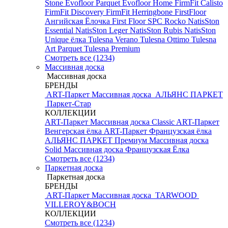
Stone
Evofloor Parquet
Evofloor Home
FirmFit Calisto
FirmFit Discovery
FirmFit Herringbone
FirstFloor
Ангийская Ёлочка
First Floor SPC
Rocko
NatisSton
Essential
NatisSton Leger
NatisSton Rubis
NatisSton
Unique ёлка
Tulesna Verano
Tulesna Ottimo
Tulesna
Art Parquet
Tulesna Premium
Смотреть все (1234)
Массивная доска
Массивная доска
БРЕНДЫ
ART-Паркет Массивная доска
АЛЬЯНС ПАРКЕТ
Паркет-Стар
КОЛЛЕКЦИИ
ART-Паркет Массивная доска Classic
ART-Паркет
Венгерская ёлка
ART-Паркет Французская ёлка
АЛЬЯНС ПАРКЕТ Премиум
Массивная доска
Solid
Массивная доска Французская Ёлка
Смотреть все (1234)
Паркетная доска
Паркетная доска
БРЕНДЫ
ART-Паркет Массивная доска
TARWOOD
VILLEROY&BOCH
КОЛЛЕКЦИИ
Смотреть все (1234)