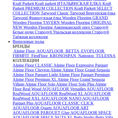
Kraft Parkett
Kraft parkett ИТАЛЬЯНСКАЯ ЕЛКА
Kraft
Parkett PREMIUM COLLECTION
Kraft Parkett SELECT
COLLECTION
Tarwood Classic
Tarwood Венгерская ёлка
Tarwood Французская ёлка
Wooden Flooring GRAND
Wooden Flooring TAVERN
Wooden Flooring ORIGINAL
NEW
Wooden Flooring Американский орех
Стародуб
Белые ночи
Стародуб Уральская коллекция
Стародуб
Таёжная коллекция
Виниловые полы
БРЕНДЫ
Alpine Floor
AQUAFLOOR
BETTA
EVOFLOOR
FIRMFIT
FirstFloor
KRONOSPAN
Natisston
TULESNA
КОЛЛЕКЦИИ
Alpine Floor CLASSIC
Alpine Floor Expressive Parquet
Alpine Floor Chevron Alpine
Alpine Floor Grand Sequoia
Alpine Floor Parquet Light
Alpine Floor Parquet Premium
Alpine Floor Premium XL
Alpine Floor Grand Sequoia
Village
Alpine Floor Solo
Alpine Floor Solo Plus
Alpine
Floor Real Wood
AQUAFLOOR Versailles
AQUAFLOOR
RealWood
AQUAFLOOR RealWood XL
AQUAFLOOR
RealWood XXL
AQUAFLOOR NANO
AQUAFLOOR
Parquet Plus
AQUAFLOOR CLASSIC CLICK
AQUAFLOOR Quartz
AQUAFLOOR ART
AQUAFLOOR PARQUET Glue
AQUAFLOOR SPACE
AQUAFLOOR SPACE NUTS XL
Betta Studio
Betta Villa