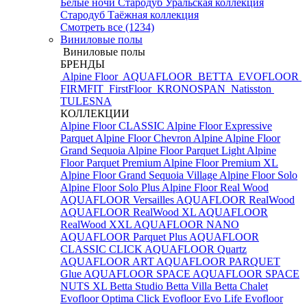
Белые ночи
Стародуб Уральская коллекция
Стародуб Таёжная коллекция
Смотреть все (1234)
Виниловые полы
Виниловые полы
БРЕНДЫ
Alpine Floor
AQUAFLOOR
BETTA
EVOFLOOR
FIRMFIT
FirstFloor
KRONOSPAN
Natisston
TULESNA
КОЛЛЕКЦИИ
Alpine Floor CLASSIC
Alpine Floor Expressive
Parquet
Alpine Floor Chevron Alpine
Alpine Floor
Grand Sequoia
Alpine Floor Parquet Light
Alpine
Floor Parquet Premium
Alpine Floor Premium XL
Alpine Floor Grand Sequoia Village
Alpine Floor Solo
Alpine Floor Solo Plus
Alpine Floor Real Wood
AQUAFLOOR Versailles
AQUAFLOOR RealWood
AQUAFLOOR RealWood XL
AQUAFLOOR
RealWood XXL
AQUAFLOOR NANO
AQUAFLOOR Parquet Plus
AQUAFLOOR
CLASSIC CLICK
AQUAFLOOR Quartz
AQUAFLOOR ART
AQUAFLOOR PARQUET
Glue
AQUAFLOOR SPACE
AQUAFLOOR SPACE
NUTS XL
Betta Studio
Betta Villa
Betta Chalet
Evofloor Optima Click
Evofloor Evo Life
Evofloor