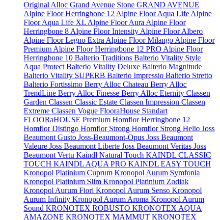
Original
Alloc Grand Avenue Stone
GRAND AVENUE
Alpine Floor Herringbone 12
Alpine Floor Aqua Life
Alpine
Floor Aqua Life XL
Alpine Floor Aura
Alpine Floor
Herringbone 8
Alpine Floor Intensity
Alpine Floor Albero
Alpine Floor Legno Extra
Alpine Floor Milango
Alpine Floor
Premium
Alpine Floor Herringbone 12 PRO
Alpine Floor
Herringbone 10
Balterio Traditions
Balterio Vitality Style
Aqua Protect
Balterio Vitality Deluxe
Balterio Magnitude
Balterio Vitality SUPERB
Balterio Impressio
Balterio Stretto
Balterio Fortissimo
Berry Alloc Chateau
Berry Alloc
TrendLine
Berry Alloc Finesse
Berry Alloc Eternity
Classen
Garden
Classen Classic Estate
Classen Impression
Classen
Extreme
Classen Vogue
FlooraHouse Standart
FLOORaHOUSE Premium
Homflor Herringbone 12
Homflor Distingo
Homflor Strong
Homflor Strong Helio
Joss
Beaumont Gusto
Joss-Beaumont-Opus
Joss Beaumont
Valeure
Joss Beaumont Liberte
Joss Beaumont Veritas
Joss
Beaumont Vertu
Kaindl Natural Touch
KAINDL CLASSIC
TOUCH
KAINDL AQUA PRO
KAINDL EASY TOUCH
Kronopol Platinium Cuprum
Kronopol Aurum Symfonia
Kronopol Platinium Slim
Kronopol Platinium Zodiak
Kronopol Aurum Fiori
Kronopol Aurum Senso
Kronopol
Aurum Infinity
Kronopol Aurum Aroma
Kronopol Aurum
Sound
KRONOTEX ROBUSTO
KRONOTEX AQUA
AMAZONE
KRONOTEX MAMMUT
KRONOTEX