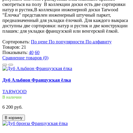
смотреться на полу В коллекции доски есть две сортировки
натур и рустик,В коллекции инженерной доски Tarwood
"Ёлочка" представлен инженерный штучный паркет,
предназначенный для укладки ёлочкой. Для каждого выкраса
доступны две сортировки: натур и рустик и две конструкции
плашек: для укладки французской или венгерской ёлкой.
Сортировать:
По цене
По популярности
По алфавиту
Товаров:
21
Показывать:
40
60
Сравнение товаров (0)
Дуб Альбион Французская ёлка
TARWOOD
В наличии
6 200 руб.
В корзину