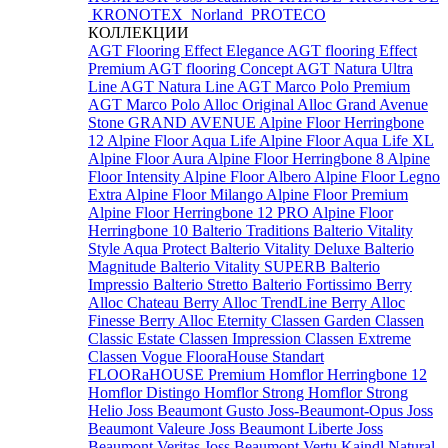
KRONOTEX
Norland
PROTECO
КОЛЛЕКЦИИ
AGT Flooring Effect Elegance
AGT flooring Effect
Premium
AGT flooring Concept
AGT Natura Ultra
Line
AGT Natura Line
AGT Marco Polo Premium
AGT Marco Polo
Alloc Original
Alloc Grand Avenue
Stone
GRAND AVENUE
Alpine Floor Herringbone
12
Alpine Floor Aqua Life
Alpine Floor Aqua Life XL
Alpine Floor Aura
Alpine Floor Herringbone 8
Alpine
Floor Intensity
Alpine Floor Albero
Alpine Floor Legno
Extra
Alpine Floor Milango
Alpine Floor Premium
Alpine Floor Herringbone 12 PRO
Alpine Floor
Herringbone 10
Balterio Traditions
Balterio Vitality
Style Aqua Protect
Balterio Vitality Deluxe
Balterio
Magnitude
Balterio Vitality SUPERB
Balterio
Impressio
Balterio Stretto
Balterio Fortissimo
Berry
Alloc Chateau
Berry Alloc TrendLine
Berry Alloc
Finesse
Berry Alloc Eternity
Classen Garden
Classen
Classic Estate
Classen Impression
Classen Extreme
Classen Vogue
FlooraHouse Standart
FLOORaHOUSE Premium
Homflor Herringbone 12
Homflor Distingo
Homflor Strong
Homflor Strong
Helio
Joss Beaumont Gusto
Joss-Beaumont-Opus
Joss
Beaumont Valeure
Joss Beaumont Liberte
Joss
Beaumont Veritas
Joss Beaumont Vertu
Kaindl Natural