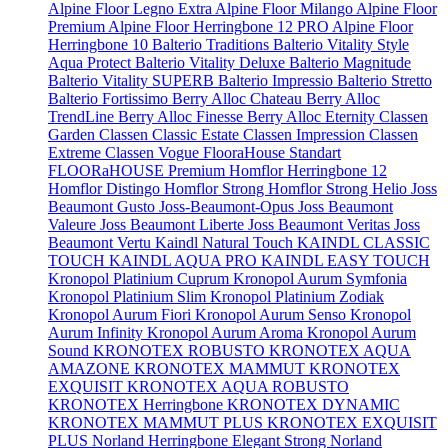
Alpine Floor Legno Extra
Alpine Floor Milango
Alpine Floor
Premium
Alpine Floor Herringbone 12 PRO
Alpine Floor
Herringbone 10
Balterio Traditions
Balterio Vitality Style
Aqua Protect
Balterio Vitality Deluxe
Balterio Magnitude
Balterio Vitality SUPERB
Balterio Impressio
Balterio Stretto
Balterio Fortissimo
Berry Alloc Chateau
Berry Alloc
TrendLine
Berry Alloc Finesse
Berry Alloc Eternity
Classen
Garden
Classen Classic Estate
Classen Impression
Classen
Extreme
Classen Vogue
FlooraHouse Standart
FLOORaHOUSE Premium
Homflor Herringbone 12
Homflor Distingo
Homflor Strong
Homflor Strong Helio
Joss
Beaumont Gusto
Joss-Beaumont-Opus
Joss Beaumont
Valeure
Joss Beaumont Liberte
Joss Beaumont Veritas
Joss
Beaumont Vertu
Kaindl Natural Touch
KAINDL CLASSIC
TOUCH
KAINDL AQUA PRO
KAINDL EASY TOUCH
Kronopol Platinium Cuprum
Kronopol Aurum Symfonia
Kronopol Platinium Slim
Kronopol Platinium Zodiak
Kronopol Aurum Fiori
Kronopol Aurum Senso
Kronopol
Aurum Infinity
Kronopol Aurum Aroma
Kronopol Aurum
Sound
KRONOTEX ROBUSTO
KRONOTEX AQUA
AMAZONE
KRONOTEX MAMMUT
KRONOTEX
EXQUISIT
KRONOTEX AQUA ROBUSTO
KRONOTEX Herringbone
KRONOTEX DYNAMIC
KRONOTEX MAMMUT PLUS
KRONOTEX EXQUISIT
PLUS
Norland Herringbone Elegant Strong
Norland