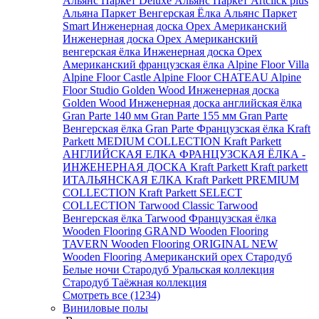
Альянс Паркет Deluxe
Альянс Паркет Artclick plus
Альяна Паркет Венгерская Ёлка
Альянс Паркет
Smart
Инженерная доска Орех Американский
Инженерная доска Орех Американский
венгерская ёлка
Инженерная доска Орех
Американский французская ёлка
Alpine Floor Villa
Alpine Floor Castle
Alpine Floor CHATEAU
Alpine
Floor Studio
Golden Wood Инженерная доска
Golden Wood Инженерная доска английская ёлка
Gran Parte 140 мм
Gran Parte 155 мм
Gran Parte
Венгерская ёлка
Gran Parte Французская ёлка
Kraft
Parkett MEDIUM COLLECTION
Kraft Parkett
АНГЛИЙСКАЯ ЕЛКА
ФРАНЦУЗСКАЯ ЁЛКА -
ИНЖЕНЕРНАЯ ДОСКА Kraft Parkett
Kraft parkett
ИТАЛЬЯНСКАЯ ЕЛКА
Kraft Parkett PREMIUM
COLLECTION
Kraft Parkett SELECT
COLLECTION
Tarwood Classic
Tarwood
Венгерская ёлка
Tarwood Французская ёлка
Wooden Flooring GRAND
Wooden Flooring
TAVERN
Wooden Flooring ORIGINAL NEW
Wooden Flooring Американский орех
Стародуб
Белые ночи
Стародуб Уральская коллекция
Стародуб Таёжная коллекция
Смотреть все (1234)
Виниловые полы