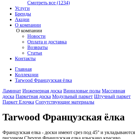
Смотреть все (1234)
Услуги
Бренды
Акции
О компании
О компании
Новости
Оплата и доставка
Возвраты
Статьи
Контакты
Главная
Коллекции
Tarwood Французская ёлка
Ламинат
Инженерная доска
Виниловые полы
Массивная
доска
Паркетная доска
Модульный паркет
Штучный паркет
Паркет Елочка
Сопутствующие материалы
Tarwood Французская ёлка
Французская елка - доски имеют срез под 45° и укладываются
рисунком Chevron.Французская елка изыскано красиво