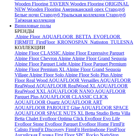
Wooden Flooring TAVERN
Wooden Flooring ORIGINAL
NEW
Wooden Flooring Американский орех
Стародуб
Белые ночи
Стародуб Уральская коллекция
Стародуб
Таёжная коллекция
Виниловые полы
БРЕНДЫ
Alpine Floor
AQUAFLOOR
BETTA
EVOFLOOR
FIRMFIT
FirstFloor
KRONOSPAN
Natisston
TULESNA
КОЛЛЕКЦИИ
Alpine Floor CLASSIC
Alpine Floor Expressive Parquet
Alpine Floor Chevron Alpine
Alpine Floor Grand Sequoia
Alpine Floor Parquet Light
Alpine Floor Parquet Premium
Alpine Floor Premium XL
Alpine Floor Grand Sequoia
Village
Alpine Floor Solo
Alpine Floor Solo Plus
Alpine
Floor Real Wood
AQUAFLOOR Versailles
AQUAFLOOR
RealWood
AQUAFLOOR RealWood XL
AQUAFLOOR
RealWood XXL
AQUAFLOOR NANO
AQUAFLOOR
Parquet Plus
AQUAFLOOR CLASSIC CLICK
AQUAFLOOR Quartz
AQUAFLOOR ART
AQUAFLOOR PARQUET Glue
AQUAFLOOR SPACE
AQUAFLOOR SPACE NUTS XL
Betta Studio
Betta Villa
Betta Chalet
Evofloor Optima Click
Evofloor Evo Life
Evofloor Stone
Evofloor Parquet
Evofloor Home
FirmFit
Calisto
FirmFit Discovery
FirmFit Herringbone
FirstFloor
Ангийская Ёлочка
First Floor SPC
Rocko
NatisSton