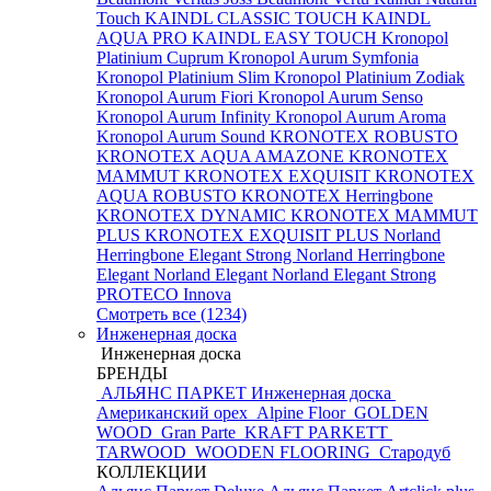
Touch
KAINDL CLASSIC TOUCH
KAINDL
AQUA PRO
KAINDL EASY TOUCH
Kronopol
Platinium Cuprum
Kronopol Aurum Symfonia
Kronopol Platinium Slim
Kronopol Platinium Zodiak
Kronopol Aurum Fiori
Kronopol Aurum Senso
Kronopol Aurum Infinity
Kronopol Aurum Aroma
Kronopol Aurum Sound
KRONOTEX ROBUSTO
KRONOTEX AQUA AMAZONE
KRONOTEX
MAMMUT
KRONOTEX EXQUISIT
KRONOTEX
AQUA ROBUSTO
KRONOTEX Herringbone
KRONOTEX DYNAMIC
KRONOTEX MAMMUT
PLUS
KRONOTEX EXQUISIT PLUS
Norland
Herringbone Elegant Strong
Norland Herringbone
Elegant
Norland Elegant
Norland Elegant Strong
PROTECO Innova
Смотреть все (1234)
Инженерная доска
Инженерная доска
БРЕНДЫ
АЛЬЯНС ПАРКЕТ Инженерная доска
Американский орех
Alpine Floor
GOLDEN
WOOD
Gran Parte
KRAFT PARKETT
TARWOOD
WOODEN FLOORING
Стародуб
КОЛЛЕКЦИИ