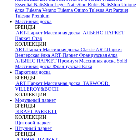
Essential
NatisSton Leger
NatisSton Rubis
NatisSton Unique
ёлка
Tulesna Verano
Tulesna Ottimo
Tulesna Art Parquet
Tulesna Premium
Массивная доска
БРЕНДЫ
ART-Паркет Массивная доска
АЛЬЯНС ПАРКЕТ
Паркет-Стар
КОЛЛЕКЦИИ
ART-Паркет Массивная доска Classic
ART-Паркет
Венгерская ёлка
ART-Паркет Французская ёлка
АЛЬЯНС ПАРКЕТ Премиум
Массивная доска Solid
Массивная доска Французская Ёлка
Паркетная доска
БРЕНДЫ
ART-Паркет Массивная доска
TARWOOD
VILLEROY&BOCH
КОЛЛЕКЦИИ
Модульный паркет
БРЕНДЫ
KRAFT PARKETT
КОЛЛЕКЦИИ
Щитовой паркет
Штучный паркет
БРЕНДЫ
АЛЬЯНС ПАРКЕТ