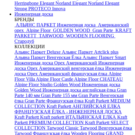
Herringbone Elegant
Norland Elegant
Norland Elegant
Strong
PROTECO Innova
Инженерная доска
БРЕНДЫ
АЛЬЯНС ПАРКЕТ Инженерная доска
Американский
орех
Alpine Floor
GOLDEN WOOD
Gran Parte
KRAFT
PARKETT
TARWOOD
WOODEN FLOORING
Стародуб
КОЛЛЕКЦИИ
Альянс Паркет Deluxe
Альянс Паркет Artclick plus
Альяна Паркет Венгерская Ёлка
Альянс Паркет Smart
Инженерная доска Орех Американский
Инженерная
доска Орех Американский венгерская ёлка
Инженерная
доска Орех Американский французская ёлка
Alpine
Floor Villa
Alpine Floor Castle
Alpine Floor CHATEAU
Alpine Floor Studio
Golden Wood Инженерная доска
Golden Wood Инженерная доска английская ёлка
Gran
Parte 140 мм
Gran Parte 155 мм
Gran Parte Венгерская
ёлка
Gran Parte Французская ёлка
Kraft Parkett MEDIUM
COLLECTION
Kraft Parkett АНГЛИЙСКАЯ ЕЛКА
ФРАНЦУЗСКАЯ ЁЛКА - ИНЖЕНЕРНАЯ ДОСКА
Kraft Parkett
Kraft parkett ИТАЛЬЯНСКАЯ ЕЛКА
Kraft
Parkett PREMIUM COLLECTION
Kraft Parkett SELECT
COLLECTION
Tarwood Classic
Tarwood Венгерская ёлка
Tarwood Французская ёлка
Wooden Flooring GRAND