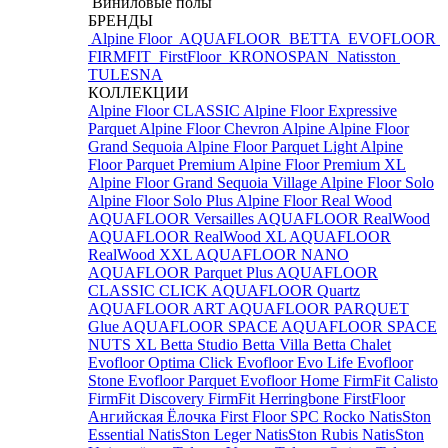
Виниловые полы
БРЕНДЫ
Alpine Floor
AQUAFLOOR
BETTA
EVOFLOOR
FIRMFIT
FirstFloor
KRONOSPAN
Natisston
TULESNA
КОЛЛЕКЦИИ
Alpine Floor CLASSIC
Alpine Floor Expressive
Parquet
Alpine Floor Chevron Alpine
Alpine Floor
Grand Sequoia
Alpine Floor Parquet Light
Alpine
Floor Parquet Premium
Alpine Floor Premium XL
Alpine Floor Grand Sequoia Village
Alpine Floor Solo
Alpine Floor Solo Plus
Alpine Floor Real Wood
AQUAFLOOR Versailles
AQUAFLOOR RealWood
AQUAFLOOR RealWood XL
AQUAFLOOR
RealWood XXL
AQUAFLOOR NANO
AQUAFLOOR Parquet Plus
AQUAFLOOR
CLASSIC CLICK
AQUAFLOOR Quartz
AQUAFLOOR ART
AQUAFLOOR PARQUET
Glue
AQUAFLOOR SPACE
AQUAFLOOR SPACE
NUTS XL
Betta Studio
Betta Villa
Betta Chalet
Evofloor Optima Click
Evofloor Evo Life
Evofloor
Stone
Evofloor Parquet
Evofloor Home
FirmFit Calisto
FirmFit Discovery
FirmFit Herringbone
FirstFloor
Ангийская Ёлочка
First Floor SPC
Rocko
NatisSton
Essential
NatisSton Leger
NatisSton Rubis
NatisSton