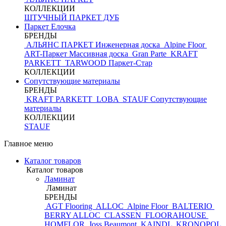
КОЛЛЕКЦИИ
ШТУЧНЫЙ ПАРКЕТ ДУБ
Паркет Елочка
БРЕНДЫ
АЛЬЯНС ПАРКЕТ Инженерная доска
Alpine Floor
ART-Паркет Массивная доска
Gran Parte
KRAFT
PARKETT
TARWOOD
Паркет-Стар
КОЛЛЕКЦИИ
Сопутствующие материалы
БРЕНДЫ
KRAFT PARKETT
LOBA
STAUF
Сопутствующие
материалы
КОЛЛЕКЦИИ
STAUF
Главное меню
Каталог товаров
Каталог товаров
Ламинат
Ламинат
БРЕНДЫ
AGT Flooring
ALLOC
Alpine Floor
BALTERIO
BERRY ALLOC
CLASSEN
FLOORAHOUSE
HOMFLOR
Joss Beaumont
KAINDL
KRONOPOL