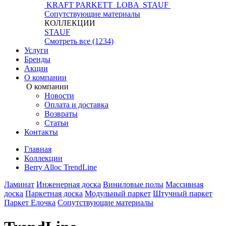
KRAFT PARKETT
LOBA
STAUF
Сопутствующие материалы
КОЛЛЕКЦИИ
STAUF
Смотреть все (1234)
Услуги
Бренды
Акции
О компании
О компании
Новости
Оплата и доставка
Возвраты
Статьи
Контакты
Главная
Коллекции
Berry Alloc TrendLine
Ламинат
Инженерная доска
Виниловые полы
Массивная
доска
Паркетная доска
Модульный паркет
Штучный паркет
Паркет Елочка
Сопутствующие материалы