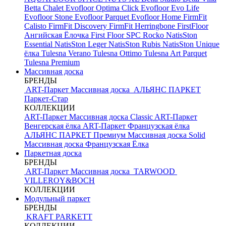
Betta Chalet
Evofloor Optima Click
Evofloor Evo Life
Evofloor Stone
Evofloor Parquet
Evofloor Home
FirmFit
Calisto
FirmFit Discovery
FirmFit Herringbone
FirstFloor
Ангийская Ёлочка
First Floor SPC
Rocko
NatisSton
Essential
NatisSton Leger
NatisSton Rubis
NatisSton Unique
ёлка
Tulesna Verano
Tulesna Ottimo
Tulesna Art Parquet
Tulesna Premium
Массивная доска
БРЕНДЫ
ART-Паркет Массивная доска
АЛЬЯНС ПАРКЕТ
Паркет-Стар
КОЛЛЕКЦИИ
ART-Паркет Массивная доска Classic
ART-Паркет
Венгерская ёлка
ART-Паркет Французская ёлка
АЛЬЯНС ПАРКЕТ Премиум
Массивная доска Solid
Массивная доска Французская Ёлка
Паркетная доска
БРЕНДЫ
ART-Паркет Массивная доска
TARWOOD
VILLEROY&BOCH
КОЛЛЕКЦИИ
Модульный паркет
БРЕНДЫ
KRAFT PARKETT
КОЛЛЕКЦИИ