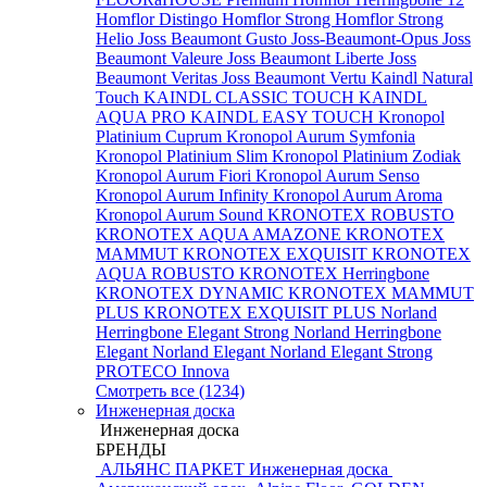
Homflor Distingo
Homflor Strong
Homflor Strong
Helio
Joss Beaumont Gusto
Joss-Beaumont-Opus
Joss
Beaumont Valeure
Joss Beaumont Liberte
Joss
Beaumont Veritas
Joss Beaumont Vertu
Kaindl Natural
Touch
KAINDL CLASSIC TOUCH
KAINDL
AQUA PRO
KAINDL EASY TOUCH
Kronopol
Platinium Cuprum
Kronopol Aurum Symfonia
Kronopol Platinium Slim
Kronopol Platinium Zodiak
Kronopol Aurum Fiori
Kronopol Aurum Senso
Kronopol Aurum Infinity
Kronopol Aurum Aroma
Kronopol Aurum Sound
KRONOTEX ROBUSTO
KRONOTEX AQUA AMAZONE
KRONOTEX
MAMMUT
KRONOTEX EXQUISIT
KRONOTEX
AQUA ROBUSTO
KRONOTEX Herringbone
KRONOTEX DYNAMIC
KRONOTEX MAMMUT
PLUS
KRONOTEX EXQUISIT PLUS
Norland
Herringbone Elegant Strong
Norland Herringbone
Elegant
Norland Elegant
Norland Elegant Strong
PROTECO Innova
Смотреть все (1234)
Инженерная доска
Инженерная доска
БРЕНДЫ
АЛЬЯНС ПАРКЕТ Инженерная доска