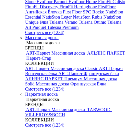
Stone
Evofloor Parquet
Evofloor Home
FirmFit Calisto
FirmFit Discovery
FirmFit Herringbone
FirstFloor
Ангийская Ёлочка
First Floor SPC
Rocko
NatisSton
Essential
NatisSton Leger
NatisSton Rubis
NatisSton
Unique ёлка
Tulesna Verano
Tulesna Ottimo
Tulesna
Art Parquet
Tulesna Premium
Смотреть все (1234)
Массивная доска
Массивная доска
БРЕНДЫ
ART-Паркет Массивная доска
АЛЬЯНС ПАРКЕТ
Паркет-Стар
КОЛЛЕКЦИИ
ART-Паркет Массивная доска Classic
ART-Паркет
Венгерская ёлка
ART-Паркет Французская ёлка
АЛЬЯНС ПАРКЕТ Премиум
Массивная доска
Solid
Массивная доска Французская Ёлка
Смотреть все (1234)
Паркетная доска
Паркетная доска
БРЕНДЫ
ART-Паркет Массивная доска
TARWOOD
VILLEROY&BOCH
КОЛЛЕКЦИИ
Смотреть все (1234)