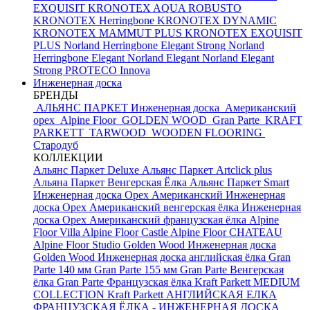
EXQUISIT
KRONOTEX AQUA ROBUSTO
KRONOTEX Herringbone
KRONOTEX DYNAMIC
KRONOTEX MAMMUT PLUS
KRONOTEX EXQUISIT
PLUS
Norland Herringbone Elegant Strong
Norland
Herringbone Elegant
Norland Elegant
Norland Elegant
Strong
PROTECO Innova
Инженерная доска
БРЕНДЫ
АЛЬЯНС ПАРКЕТ Инженерная доска
Американский
орех
Alpine Floor
GOLDEN WOOD
Gran Parte
KRAFT
PARKETT
TARWOOD
WOODEN FLOORING
Стародуб
КОЛЛЕКЦИИ
Альянс Паркет Deluxe
Альянс Паркет Artclick plus
Альяна Паркет Венгерская Ёлка
Альянс Паркет Smart
Инженерная доска Орех Американский
Инженерная
доска Орех Американский венгерская ёлка
Инженерная
доска Орех Американский французская ёлка
Alpine
Floor Villa
Alpine Floor Castle
Alpine Floor CHATEAU
Alpine Floor Studio
Golden Wood Инженерная доска
Golden Wood Инженерная доска английская ёлка
Gran
Parte 140 мм
Gran Parte 155 мм
Gran Parte Венгерская
ёлка
Gran Parte Французская ёлка
Kraft Parkett MEDIUM
COLLECTION
Kraft Parkett АНГЛИЙСКАЯ ЕЛКА
ФРАНЦУЗСКАЯ ЁЛКА - ИНЖЕНЕРНАЯ ДОСКА