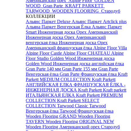
Американский орех
Alpine Floor
GOLDEN
WOOD
Gran Parte
KRAFT PARKETT
TARWOOD
WOODEN FLOORING
Стародуб
КОЛЛЕКЦИИ
Альянс Паркет Deluxe
Альянс Паркет Artclick plus
Альяна Паркет Венгерская Ёлка
Альянс Паркет
Smart
Инженерная доска Орех Американский
Инженерная доска Орех Американский
венгерская ёлка
Инженерная доска Орех
Американский французская ёлка
Alpine Floor Villa
Alpine Floor Castle
Alpine Floor CHATEAU
Alpine
Floor Studio
Golden Wood Инженерная доска
Golden Wood Инженерная доска английская ёлка
Gran Parte 140 мм
Gran Parte 155 мм
Gran Parte
Венгерская ёлка
Gran Parte Французская ёлка
Kraft
Parkett MEDIUM COLLECTION
Kraft Parkett
АНГЛИЙСКАЯ ЕЛКА
ФРАНЦУЗСКАЯ ЁЛКА -
ИНЖЕНЕРНАЯ ДОСКА Kraft Parkett
Kraft parkett
ИТАЛЬЯНСКАЯ ЕЛКА
Kraft Parkett PREMIUM
COLLECTION
Kraft Parkett SELECT
COLLECTION
Tarwood Classic
Tarwood
Венгерская ёлка
Tarwood Французская ёлка
Wooden Flooring GRAND
Wooden Flooring
TAVERN
Wooden Flooring ORIGINAL NEW
Wooden Flooring Американский орех
Стародуб