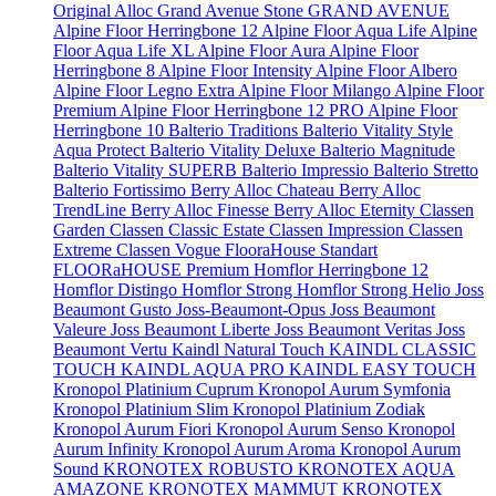
Original
Alloc Grand Avenue Stone
GRAND AVENUE
Alpine Floor Herringbone 12
Alpine Floor Aqua Life
Alpine
Floor Aqua Life XL
Alpine Floor Aura
Alpine Floor
Herringbone 8
Alpine Floor Intensity
Alpine Floor Albero
Alpine Floor Legno Extra
Alpine Floor Milango
Alpine Floor
Premium
Alpine Floor Herringbone 12 PRO
Alpine Floor
Herringbone 10
Balterio Traditions
Balterio Vitality Style
Aqua Protect
Balterio Vitality Deluxe
Balterio Magnitude
Balterio Vitality SUPERB
Balterio Impressio
Balterio Stretto
Balterio Fortissimo
Berry Alloc Chateau
Berry Alloc
TrendLine
Berry Alloc Finesse
Berry Alloc Eternity
Classen
Garden
Classen Classic Estate
Classen Impression
Classen
Extreme
Classen Vogue
FlooraHouse Standart
FLOORaHOUSE Premium
Homflor Herringbone 12
Homflor Distingo
Homflor Strong
Homflor Strong Helio
Joss
Beaumont Gusto
Joss-Beaumont-Opus
Joss Beaumont
Valeure
Joss Beaumont Liberte
Joss Beaumont Veritas
Joss
Beaumont Vertu
Kaindl Natural Touch
KAINDL CLASSIC
TOUCH
KAINDL AQUA PRO
KAINDL EASY TOUCH
Kronopol Platinium Cuprum
Kronopol Aurum Symfonia
Kronopol Platinium Slim
Kronopol Platinium Zodiak
Kronopol Aurum Fiori
Kronopol Aurum Senso
Kronopol
Aurum Infinity
Kronopol Aurum Aroma
Kronopol Aurum
Sound
KRONOTEX ROBUSTO
KRONOTEX AQUA
AMAZONE
KRONOTEX MAMMUT
KRONOTEX