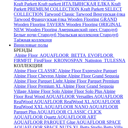
Kraft Parkett
Kraft parkett ИТАЛЬЯНСКАЯ ЕЛКА
Kraft
Parkett PREMIUM COLLECTION
Kraft Parkett SELECT
COLLECTION
Tarwood Classic
Tarwood Венгерская ёлка
Tarwood Французская ёлка
Wooden Flooring GRAND
Wooden Flooring TAVERN
Wooden Flooring ORIGINAL
NEW
Wooden Flooring Американский орех
Стародуб
Белые ночи
Стародуб Уральская коллекция
Стародуб
Таёжная коллекция
Виниловые полы
БРЕНДЫ
Alpine Floor
AQUAFLOOR
BETTA
EVOFLOOR
FIRMFIT
FirstFloor
KRONOSPAN
Natisston
TULESNA
КОЛЛЕКЦИИ
Alpine Floor CLASSIC
Alpine Floor Expressive Parquet
Alpine Floor Chevron Alpine
Alpine Floor Grand Sequoia
Alpine Floor Parquet Light
Alpine Floor Parquet Premium
Alpine Floor Premium XL
Alpine Floor Grand Sequoia
Village
Alpine Floor Solo
Alpine Floor Solo Plus
Alpine
Floor Real Wood
AQUAFLOOR Versailles
AQUAFLOOR
RealWood
AQUAFLOOR RealWood XL
AQUAFLOOR
RealWood XXL
AQUAFLOOR NANO
AQUAFLOOR
Parquet Plus
AQUAFLOOR CLASSIC CLICK
AQUAFLOOR Quartz
AQUAFLOOR ART
AQUAFLOOR PARQUET Glue
AQUAFLOOR SPACE
AQUAFLOOR SPACE NUTS XL
Betta Studio
Betta Villa