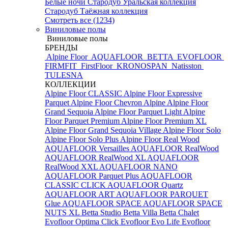
Белые ночи
Стародуб Уральская коллекция
Стародуб Таёжная коллекция
Смотреть все (1234)
Виниловые полы
Виниловые полы
БРЕНДЫ
Alpine Floor
AQUAFLOOR
BETTA
EVOFLOOR
FIRMFIT
FirstFloor
KRONOSPAN
Natisston
TULESNA
КОЛЛЕКЦИИ
Alpine Floor CLASSIC
Alpine Floor Expressive
Parquet
Alpine Floor Chevron Alpine
Alpine Floor
Grand Sequoia
Alpine Floor Parquet Light
Alpine
Floor Parquet Premium
Alpine Floor Premium XL
Alpine Floor Grand Sequoia Village
Alpine Floor Solo
Alpine Floor Solo Plus
Alpine Floor Real Wood
AQUAFLOOR Versailles
AQUAFLOOR RealWood
AQUAFLOOR RealWood XL
AQUAFLOOR
RealWood XXL
AQUAFLOOR NANO
AQUAFLOOR Parquet Plus
AQUAFLOOR
CLASSIC CLICK
AQUAFLOOR Quartz
AQUAFLOOR ART
AQUAFLOOR PARQUET
Glue
AQUAFLOOR SPACE
AQUAFLOOR SPACE
NUTS XL
Betta Studio
Betta Villa
Betta Chalet
Evofloor Optima Click
Evofloor Evo Life
Evofloor