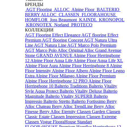
БРЕНДЫ
AGT Flooring
ALLOC
Alpine Floor
BALTERIO
BERRY ALLOC
CLASSEN
FLOORAHOUSE
HOMFLOR
Joss Beaumont
KAINDL
KRONOPOL
KRONOTEX
Norland
PROTECO
КОЛЛЕКЦИИ
AGT Flooring Effect Elegance
AGT flooring Effect
Premium
AGT flooring Concept
AGT Natura Ultra
Line
AGT Natura Line
AGT Marco Polo Premium
AGT Marco Polo
Alloc Original
Alloc Grand Avenue
Stone
GRAND AVENUE
Alpine Floor Herringbone
12
Alpine Floor Aqua Life
Alpine Floor Aqua Life XL
Alpine Floor Aura
Alpine Floor Herringbone 8
Alpine
Floor Intensity
Alpine Floor Albero
Alpine Floor Legno
Extra
Alpine Floor Milango
Alpine Floor Premium
Alpine Floor Herringbone 12 PRO
Alpine Floor
Herringbone 10
Balterio Traditions
Balterio Vitality
Style Aqua Protect
Balterio Vitality Deluxe
Balterio
Magnitude
Balterio Vitality SUPERB
Balterio
Impressio
Balterio Stretto
Balterio Fortissimo
Berry
Alloc Chateau
Berry Alloc TrendLine
Berry Alloc
Finesse
Berry Alloc Eternity
Classen Garden
Classen
Classic Estate
Classen Impression
Classen Extreme
Classen Vogue
FlooraHouse Standart
FLOORaHOUSE Premium
Homflor Herringbone 12