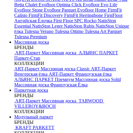
Betta Chalet
Evofloor Optima Click
Evofloor Evo Life
Evofloor Stone
Evofloor Parquet
Evofloor Home
FirmFit
Calisto
FirmFit Discovery
FirmFit Herringbone
FirstFloor
Ангийская Ёлочка
First Floor SPC
Rocko
NatisSton
Essential
NatisSton Leger
NatisSton Rubis
NatisSton Unique
ёлка
Tulesna Verano
Tulesna Ottimo
Tulesna Art Parquet
Tulesna Premium
Массивная доска
БРЕНДЫ
ART-Паркет Массивная доска
АЛЬЯНС ПАРКЕТ
Паркет-Стар
КОЛЛЕКЦИИ
ART-Паркет Массивная доска Classic
ART-Паркет
Венгерская ёлка
ART-Паркет Французская ёлка
АЛЬЯНС ПАРКЕТ Премиум
Массивная доска Solid
Массивная доска Французская Ёлка
Паркетная доска
БРЕНДЫ
ART-Паркет Массивная доска
TARWOOD
VILLEROY&BOCH
КОЛЛЕКЦИИ
Модульный паркет
БРЕНДЫ
KRAFT PARKETT
КОЛЛЕКЦИИ