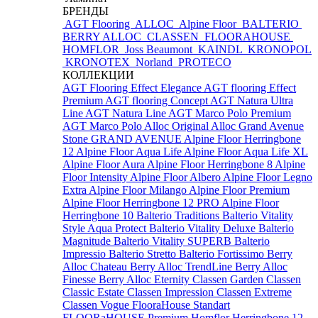
БРЕНДЫ
AGT Flooring
ALLOC
Alpine Floor
BALTERIO
BERRY ALLOC
CLASSEN
FLOORAHOUSE
HOMFLOR
Joss Beaumont
KAINDL
KRONOPOL
KRONOTEX
Norland
PROTECO
КОЛЛЕКЦИИ
AGT Flooring Effect Elegance
AGT flooring Effect
Premium
AGT flooring Concept
AGT Natura Ultra
Line
AGT Natura Line
AGT Marco Polo Premium
AGT Marco Polo
Alloc Original
Alloc Grand Avenue
Stone
GRAND AVENUE
Alpine Floor Herringbone
12
Alpine Floor Aqua Life
Alpine Floor Aqua Life XL
Alpine Floor Aura
Alpine Floor Herringbone 8
Alpine
Floor Intensity
Alpine Floor Albero
Alpine Floor Legno
Extra
Alpine Floor Milango
Alpine Floor Premium
Alpine Floor Herringbone 12 PRO
Alpine Floor
Herringbone 10
Balterio Traditions
Balterio Vitality
Style Aqua Protect
Balterio Vitality Deluxe
Balterio
Magnitude
Balterio Vitality SUPERB
Balterio
Impressio
Balterio Stretto
Balterio Fortissimo
Berry
Alloc Chateau
Berry Alloc TrendLine
Berry Alloc
Finesse
Berry Alloc Eternity
Classen Garden
Classen
Classic Estate
Classen Impression
Classen Extreme
Classen Vogue
FlooraHouse Standart
FLOORaHOUSE Premium
Homflor Herringbone 12