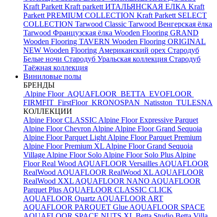
Kraft Parkett
Kraft parkett ИТАЛЬЯНСКАЯ ЕЛКА
Kraft
Parkett PREMIUM COLLECTION
Kraft Parkett SELECT
COLLECTION
Tarwood Classic
Tarwood Венгерская ёлка
Tarwood Французская ёлка
Wooden Flooring GRAND
Wooden Flooring TAVERN
Wooden Flooring ORIGINAL
NEW
Wooden Flooring Американский орех
Стародуб
Белые ночи
Стародуб Уральская коллекция
Стародуб
Таёжная коллекция
Виниловые полы
БРЕНДЫ
Alpine Floor
AQUAFLOOR
BETTA
EVOFLOOR
FIRMFIT
FirstFloor
KRONOSPAN
Natisston
TULESNA
КОЛЛЕКЦИИ
Alpine Floor CLASSIC
Alpine Floor Expressive Parquet
Alpine Floor Chevron Alpine
Alpine Floor Grand Sequoia
Alpine Floor Parquet Light
Alpine Floor Parquet Premium
Alpine Floor Premium XL
Alpine Floor Grand Sequoia
Village
Alpine Floor Solo
Alpine Floor Solo Plus
Alpine
Floor Real Wood
AQUAFLOOR Versailles
AQUAFLOOR
RealWood
AQUAFLOOR RealWood XL
AQUAFLOOR
RealWood XXL
AQUAFLOOR NANO
AQUAFLOOR
Parquet Plus
AQUAFLOOR CLASSIC CLICK
AQUAFLOOR Quartz
AQUAFLOOR ART
AQUAFLOOR PARQUET Glue
AQUAFLOOR SPACE
AQUAFLOOR SPACE NUTS XL
Betta Studio
Betta Villa