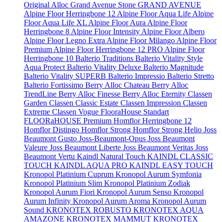
Original
Alloc Grand Avenue Stone
GRAND AVENUE
Alpine Floor Herringbone 12
Alpine Floor Aqua Life
Alpine
Floor Aqua Life XL
Alpine Floor Aura
Alpine Floor
Herringbone 8
Alpine Floor Intensity
Alpine Floor Albero
Alpine Floor Legno Extra
Alpine Floor Milango
Alpine Floor
Premium
Alpine Floor Herringbone 12 PRO
Alpine Floor
Herringbone 10
Balterio Traditions
Balterio Vitality Style
Aqua Protect
Balterio Vitality Deluxe
Balterio Magnitude
Balterio Vitality SUPERB
Balterio Impressio
Balterio Stretto
Balterio Fortissimo
Berry Alloc Chateau
Berry Alloc
TrendLine
Berry Alloc Finesse
Berry Alloc Eternity
Classen
Garden
Classen Classic Estate
Classen Impression
Classen
Extreme
Classen Vogue
FlooraHouse Standart
FLOORaHOUSE Premium
Homflor Herringbone 12
Homflor Distingo
Homflor Strong
Homflor Strong Helio
Joss
Beaumont Gusto
Joss-Beaumont-Opus
Joss Beaumont
Valeure
Joss Beaumont Liberte
Joss Beaumont Veritas
Joss
Beaumont Vertu
Kaindl Natural Touch
KAINDL CLASSIC
TOUCH
KAINDL AQUA PRO
KAINDL EASY TOUCH
Kronopol Platinium Cuprum
Kronopol Aurum Symfonia
Kronopol Platinium Slim
Kronopol Platinium Zodiak
Kronopol Aurum Fiori
Kronopol Aurum Senso
Kronopol
Aurum Infinity
Kronopol Aurum Aroma
Kronopol Aurum
Sound
KRONOTEX ROBUSTO
KRONOTEX AQUA
AMAZONE
KRONOTEX MAMMUT
KRONOTEX