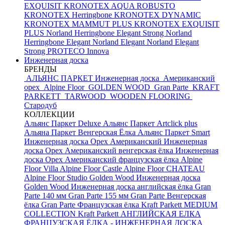
EXQUISIT
KRONOTEX AQUA ROBUSTO
KRONOTEX Herringbone
KRONOTEX DYNAMIC
KRONOTEX MAMMUT PLUS
KRONOTEX EXQUISIT
PLUS
Norland Herringbone Elegant Strong
Norland
Herringbone Elegant
Norland Elegant
Norland Elegant
Strong
PROTECO Innova
Инженерная доска
БРЕНДЫ
АЛЬЯНС ПАРКЕТ Инженерная доска
Американский
орех
Alpine Floor
GOLDEN WOOD
Gran Parte
KRAFT
PARKETT
TARWOOD
WOODEN FLOORING
Стародуб
КОЛЛЕКЦИИ
Альянс Паркет Deluxe
Альянс Паркет Artclick plus
Альяна Паркет Венгерская Ёлка
Альянс Паркет Smart
Инженерная доска Орех Американский
Инженерная
доска Орех Американский венгерская ёлка
Инженерная
доска Орех Американский французская ёлка
Alpine
Floor Villa
Alpine Floor Castle
Alpine Floor CHATEAU
Alpine Floor Studio
Golden Wood Инженерная доска
Golden Wood Инженерная доска английская ёлка
Gran
Parte 140 мм
Gran Parte 155 мм
Gran Parte Венгерская
ёлка
Gran Parte Французская ёлка
Kraft Parkett MEDIUM
COLLECTION
Kraft Parkett АНГЛИЙСКАЯ ЕЛКА
ФРАНЦУЗСКАЯ ЁЛКА - ИНЖЕНЕРНАЯ ДОСКА