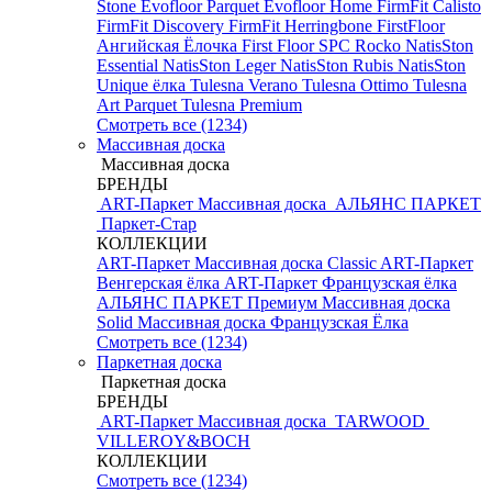
Stone
Evofloor Parquet
Evofloor Home
FirmFit Calisto
FirmFit Discovery
FirmFit Herringbone
FirstFloor
Ангийская Ёлочка
First Floor SPC
Rocko
NatisSton
Essential
NatisSton Leger
NatisSton Rubis
NatisSton
Unique ёлка
Tulesna Verano
Tulesna Ottimo
Tulesna
Art Parquet
Tulesna Premium
Смотреть все (1234)
Массивная доска
Массивная доска
БРЕНДЫ
ART-Паркет Массивная доска
АЛЬЯНС ПАРКЕТ
Паркет-Стар
КОЛЛЕКЦИИ
ART-Паркет Массивная доска Classic
ART-Паркет
Венгерская ёлка
ART-Паркет Французская ёлка
АЛЬЯНС ПАРКЕТ Премиум
Массивная доска
Solid
Массивная доска Французская Ёлка
Смотреть все (1234)
Паркетная доска
Паркетная доска
БРЕНДЫ
ART-Паркет Массивная доска
TARWOOD
VILLEROY&BOCH
КОЛЛЕКЦИИ
Смотреть все (1234)