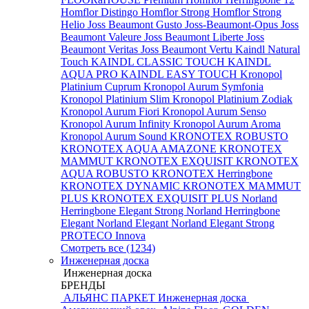
Homflor Distingo
Homflor Strong
Homflor Strong
Helio
Joss Beaumont Gusto
Joss-Beaumont-Opus
Joss
Beaumont Valeure
Joss Beaumont Liberte
Joss
Beaumont Veritas
Joss Beaumont Vertu
Kaindl Natural
Touch
KAINDL CLASSIC TOUCH
KAINDL
AQUA PRO
KAINDL EASY TOUCH
Kronopol
Platinium Cuprum
Kronopol Aurum Symfonia
Kronopol Platinium Slim
Kronopol Platinium Zodiak
Kronopol Aurum Fiori
Kronopol Aurum Senso
Kronopol Aurum Infinity
Kronopol Aurum Aroma
Kronopol Aurum Sound
KRONOTEX ROBUSTO
KRONOTEX AQUA AMAZONE
KRONOTEX
MAMMUT
KRONOTEX EXQUISIT
KRONOTEX
AQUA ROBUSTO
KRONOTEX Herringbone
KRONOTEX DYNAMIC
KRONOTEX MAMMUT
PLUS
KRONOTEX EXQUISIT PLUS
Norland
Herringbone Elegant Strong
Norland Herringbone
Elegant
Norland Elegant
Norland Elegant Strong
PROTECO Innova
Смотреть все (1234)
Инженерная доска
Инженерная доска
БРЕНДЫ
АЛЬЯНС ПАРКЕТ Инженерная доска