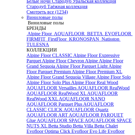
Белые ночи
Стародуб Уральская коллекция
Стародуб Таёжная коллекция
Смотреть все (1234)
Виниловые полы
Виниловые полы
БРЕНДЫ
Alpine Floor
AQUAFLOOR
BETTA
EVOFLOOR
FIRMFIT
FirstFloor
KRONOSPAN
Natisston
TULESNA
КОЛЛЕКЦИИ
Alpine Floor CLASSIC
Alpine Floor Expressive
Parquet
Alpine Floor Chevron Alpine
Alpine Floor
Grand Sequoia
Alpine Floor Parquet Light
Alpine
Floor Parquet Premium
Alpine Floor Premium XL
Alpine Floor Grand Sequoia Village
Alpine Floor Solo
Alpine Floor Solo Plus
Alpine Floor Real Wood
AQUAFLOOR Versailles
AQUAFLOOR RealWood
AQUAFLOOR RealWood XL
AQUAFLOOR
RealWood XXL
AQUAFLOOR NANO
AQUAFLOOR Parquet Plus
AQUAFLOOR
CLASSIC CLICK
AQUAFLOOR Quartz
AQUAFLOOR ART
AQUAFLOOR PARQUET
Glue
AQUAFLOOR SPACE
AQUAFLOOR SPACE
NUTS XL
Betta Studio
Betta Villa
Betta Chalet
Evofloor Optima Click
Evofloor Evo Life
Evofloor