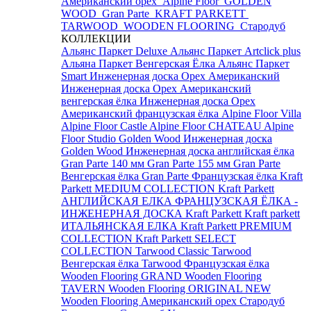
Американский орех
Alpine Floor
GOLDEN
WOOD
Gran Parte
KRAFT PARKETT
TARWOOD
WOODEN FLOORING
Стародуб
КОЛЛЕКЦИИ
Альянс Паркет Deluxe
Альянс Паркет Artclick plus
Альяна Паркет Венгерская Ёлка
Альянс Паркет
Smart
Инженерная доска Орех Американский
Инженерная доска Орех Американский
венгерская ёлка
Инженерная доска Орех
Американский французская ёлка
Alpine Floor Villa
Alpine Floor Castle
Alpine Floor CHATEAU
Alpine
Floor Studio
Golden Wood Инженерная доска
Golden Wood Инженерная доска английская ёлка
Gran Parte 140 мм
Gran Parte 155 мм
Gran Parte
Венгерская ёлка
Gran Parte Французская ёлка
Kraft
Parkett MEDIUM COLLECTION
Kraft Parkett
АНГЛИЙСКАЯ ЕЛКА
ФРАНЦУЗСКАЯ ЁЛКА -
ИНЖЕНЕРНАЯ ДОСКА Kraft Parkett
Kraft parkett
ИТАЛЬЯНСКАЯ ЕЛКА
Kraft Parkett PREMIUM
COLLECTION
Kraft Parkett SELECT
COLLECTION
Tarwood Classic
Tarwood
Венгерская ёлка
Tarwood Французская ёлка
Wooden Flooring GRAND
Wooden Flooring
TAVERN
Wooden Flooring ORIGINAL NEW
Wooden Flooring Американский орех
Стародуб