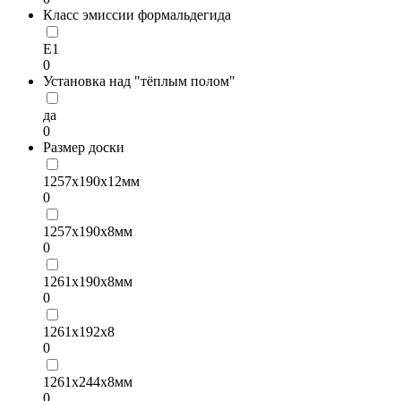
Класс эмиссии формальдегида
Е1
0
Установка над "тёплым полом"
да
0
Размер доски
1257х190х12мм
0
1257х190х8мм
0
1261х190х8мм
0
1261х192х8
0
1261х244х8мм
0