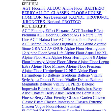
БРЕНДЫ
AGT Flooring
ALLOC
Alpine Floor
BALTERIO
BERRY ALLOC
CLASSEN
FLOORAHOUSE
HOMFLOR
Joss Beaumont
KAINDL
KRONOPOL
KRONOTEX
Norland
PROTECO
КОЛЛЕКЦИИ
AGT Flooring Effect Elegance
AGT flooring Effect
Premium
AGT flooring Concept
AGT Natura Ultra
Line
AGT Natura Line
AGT Marco Polo Premium
AGT Marco Polo
Alloc Original
Alloc Grand Avenue
Stone
GRAND AVENUE
Alpine Floor Herringbone
12
Alpine Floor Aqua Life
Alpine Floor Aqua Life XL
Alpine Floor Aura
Alpine Floor Herringbone 8
Alpine
Floor Intensity
Alpine Floor Albero
Alpine Floor Legno
Extra
Alpine Floor Milango
Alpine Floor Premium
Alpine Floor Herringbone 12 PRO
Alpine Floor
Herringbone 10
Balterio Traditions
Balterio Vitality
Style Aqua Protect
Balterio Vitality Deluxe
Balterio
Magnitude
Balterio Vitality SUPERB
Balterio
Impressio
Balterio Stretto
Balterio Fortissimo
Berry
Alloc Chateau
Berry Alloc TrendLine
Berry Alloc
Finesse
Berry Alloc Eternity
Classen Garden
Classen
Classic Estate
Classen Impression
Classen Extreme
Classen Vogue
FlooraHouse Standart
FLOORaHOUSE Premium
Homflor Herringbone 12