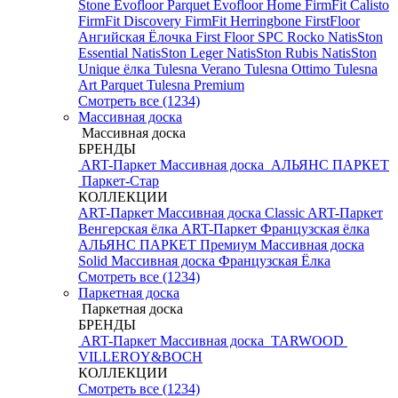
Stone
Evofloor Parquet
Evofloor Home
FirmFit Calisto
FirmFit Discovery
FirmFit Herringbone
FirstFloor
Ангийская Ёлочка
First Floor SPC
Rocko
NatisSton
Essential
NatisSton Leger
NatisSton Rubis
NatisSton
Unique ёлка
Tulesna Verano
Tulesna Ottimo
Tulesna
Art Parquet
Tulesna Premium
Смотреть все (1234)
Массивная доска
Массивная доска
БРЕНДЫ
ART-Паркет Массивная доска
АЛЬЯНС ПАРКЕТ
Паркет-Стар
КОЛЛЕКЦИИ
ART-Паркет Массивная доска Classic
ART-Паркет
Венгерская ёлка
ART-Паркет Французская ёлка
АЛЬЯНС ПАРКЕТ Премиум
Массивная доска
Solid
Массивная доска Французская Ёлка
Смотреть все (1234)
Паркетная доска
Паркетная доска
БРЕНДЫ
ART-Паркет Массивная доска
TARWOOD
VILLEROY&BOCH
КОЛЛЕКЦИИ
Смотреть все (1234)