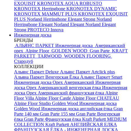
EXQUISIT
KRONOTEX AQUA ROBUSTO
KRONOTEX Herringbone
KRONOTEX DYNAMIC
KRONOTEX MAMMUT PLUS
KRONOTEX EXQUISIT
PLUS
Norland Herringbone Elegant Strong
Norland
Herringbone Elegant
Norland Elegant
Norland Elegant
Strong
PROTECO Innova
Инженерная доска
БРЕНДЫ
АЛЬЯНС ПАРКЕТ Инженерная доска
Американский
орех
Alpine Floor
GOLDEN WOOD
Gran Parte
KRAFT
PARKETT
TARWOOD
WOODEN FLOORING
Стародуб
КОЛЛЕКЦИИ
Альянс Паркет Deluxe
Альянс Паркет Artclick plus
Альяна Паркет Венгерская Ёлка
Альянс Паркет Smart
Инженерная доска Орех Американский
Инженерная
доска Орех Американский венгерская ёлка
Инженерная
доска Орех Американский французская ёлка
Alpine
Floor Villa
Alpine Floor Castle
Alpine Floor CHATEAU
Alpine Floor Studio
Golden Wood Инженерная доска
Golden Wood Инженерная доска английская ёлка
Gran
Parte 140 мм
Gran Parte 155 мм
Gran Parte Венгерская
ёлка
Gran Parte Французская ёлка
Kraft Parkett MEDIUM
COLLECTION
Kraft Parkett АНГЛИЙСКАЯ ЕЛКА
ФРАНЦУЗСКАЯ ЁЛКА - ИНЖЕНЕРНАЯ ДОСКА