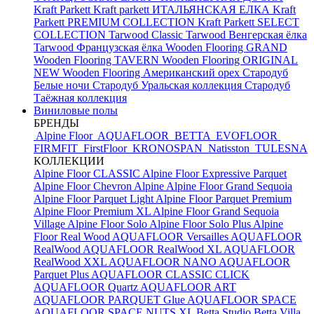
Kraft Parkett
Kraft parkett ИТАЛЬЯНСКАЯ ЕЛКА
Kraft
Parkett PREMIUM COLLECTION
Kraft Parkett SELECT
COLLECTION
Tarwood Classic
Tarwood Венгерская ёлка
Tarwood Французская ёлка
Wooden Flooring GRAND
Wooden Flooring TAVERN
Wooden Flooring ORIGINAL
NEW
Wooden Flooring Американский орех
Стародуб
Белые ночи
Стародуб Уральская коллекция
Стародуб
Таёжная коллекция
Виниловые полы
БРЕНДЫ
Alpine Floor
AQUAFLOOR
BETTA
EVOFLOOR
FIRMFIT
FirstFloor
KRONOSPAN
Natisston
TULESNA
КОЛЛЕКЦИИ
Alpine Floor CLASSIC
Alpine Floor Expressive Parquet
Alpine Floor Chevron Alpine
Alpine Floor Grand Sequoia
Alpine Floor Parquet Light
Alpine Floor Parquet Premium
Alpine Floor Premium XL
Alpine Floor Grand Sequoia
Village
Alpine Floor Solo
Alpine Floor Solo Plus
Alpine
Floor Real Wood
AQUAFLOOR Versailles
AQUAFLOOR
RealWood
AQUAFLOOR RealWood XL
AQUAFLOOR
RealWood XXL
AQUAFLOOR NANO
AQUAFLOOR
Parquet Plus
AQUAFLOOR CLASSIC CLICK
AQUAFLOOR Quartz
AQUAFLOOR ART
AQUAFLOOR PARQUET Glue
AQUAFLOOR SPACE
AQUAFLOOR SPACE NUTS XL
Betta Studio
Betta Villa