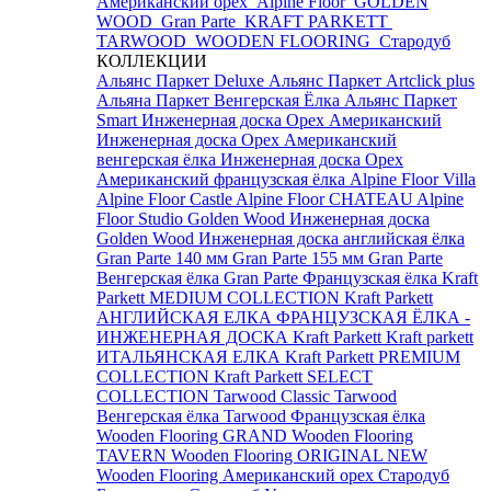
Американский орех
Alpine Floor
GOLDEN
WOOD
Gran Parte
KRAFT PARKETT
TARWOOD
WOODEN FLOORING
Стародуб
КОЛЛЕКЦИИ
Альянс Паркет Deluxe
Альянс Паркет Artclick plus
Альяна Паркет Венгерская Ёлка
Альянс Паркет
Smart
Инженерная доска Орех Американский
Инженерная доска Орех Американский
венгерская ёлка
Инженерная доска Орех
Американский французская ёлка
Alpine Floor Villa
Alpine Floor Castle
Alpine Floor CHATEAU
Alpine
Floor Studio
Golden Wood Инженерная доска
Golden Wood Инженерная доска английская ёлка
Gran Parte 140 мм
Gran Parte 155 мм
Gran Parte
Венгерская ёлка
Gran Parte Французская ёлка
Kraft
Parkett MEDIUM COLLECTION
Kraft Parkett
АНГЛИЙСКАЯ ЕЛКА
ФРАНЦУЗСКАЯ ЁЛКА -
ИНЖЕНЕРНАЯ ДОСКА Kraft Parkett
Kraft parkett
ИТАЛЬЯНСКАЯ ЕЛКА
Kraft Parkett PREMIUM
COLLECTION
Kraft Parkett SELECT
COLLECTION
Tarwood Classic
Tarwood
Венгерская ёлка
Tarwood Французская ёлка
Wooden Flooring GRAND
Wooden Flooring
TAVERN
Wooden Flooring ORIGINAL NEW
Wooden Flooring Американский орех
Стародуб