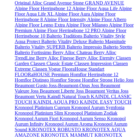
Original
Alloc Grand Avenue Stone
GRAND AVENUE
Alpine Floor Herringbone 12
Alpine Floor Aqua Life
Alpine
Floor Aqua Life XL
Alpine Floor Aura
Alpine Floor
Herringbone 8
Alpine Floor Intensity
Alpine Floor Albero
Alpine Floor Legno Extra
Alpine Floor Milango
Alpine Floor
Premium
Alpine Floor Herringbone 12 PRO
Alpine Floor
Herringbone 10
Balterio Traditions
Balterio Vitality Style
Aqua Protect
Balterio Vitality Deluxe
Balterio Magnitude
Balterio Vitality SUPERB
Balterio Impressio
Balterio Stretto
Balterio Fortissimo
Berry Alloc Chateau
Berry Alloc
TrendLine
Berry Alloc Finesse
Berry Alloc Eternity
Classen
Garden
Classen Classic Estate
Classen Impression
Classen
Extreme
Classen Vogue
FlooraHouse Standart
FLOORaHOUSE Premium
Homflor Herringbone 12
Homflor Distingo
Homflor Strong
Homflor Strong Helio
Joss
Beaumont Gusto
Joss-Beaumont-Opus
Joss Beaumont
Valeure
Joss Beaumont Liberte
Joss Beaumont Veritas
Joss
Beaumont Vertu
Kaindl Natural Touch
KAINDL CLASSIC
TOUCH
KAINDL AQUA PRO
KAINDL EASY TOUCH
Kronopol Platinium Cuprum
Kronopol Aurum Symfonia
Kronopol Platinium Slim
Kronopol Platinium Zodiak
Kronopol Aurum Fiori
Kronopol Aurum Senso
Kronopol
Aurum Infinity
Kronopol Aurum Aroma
Kronopol Aurum
Sound
KRONOTEX ROBUSTO
KRONOTEX AQUA
AMAZONE
KRONOTEX MAMMUT
KRONOTEX