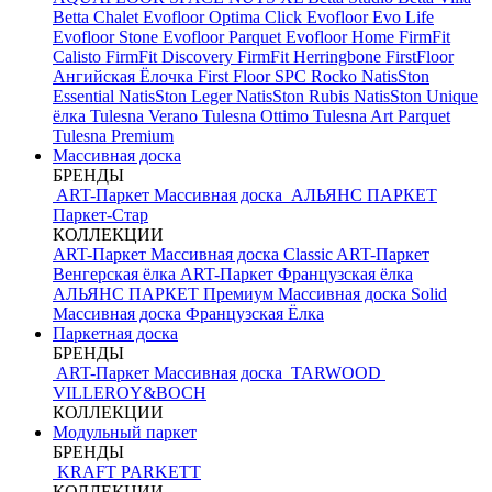
Betta Chalet
Evofloor Optima Click
Evofloor Evo Life
Evofloor Stone
Evofloor Parquet
Evofloor Home
FirmFit
Calisto
FirmFit Discovery
FirmFit Herringbone
FirstFloor
Ангийская Ёлочка
First Floor SPC
Rocko
NatisSton
Essential
NatisSton Leger
NatisSton Rubis
NatisSton Unique
ёлка
Tulesna Verano
Tulesna Ottimo
Tulesna Art Parquet
Tulesna Premium
Массивная доска
БРЕНДЫ
ART-Паркет Массивная доска
АЛЬЯНС ПАРКЕТ
Паркет-Стар
КОЛЛЕКЦИИ
ART-Паркет Массивная доска Classic
ART-Паркет
Венгерская ёлка
ART-Паркет Французская ёлка
АЛЬЯНС ПАРКЕТ Премиум
Массивная доска Solid
Массивная доска Французская Ёлка
Паркетная доска
БРЕНДЫ
ART-Паркет Массивная доска
TARWOOD
VILLEROY&BOCH
КОЛЛЕКЦИИ
Модульный паркет
БРЕНДЫ
KRAFT PARKETT
КОЛЛЕКЦИИ