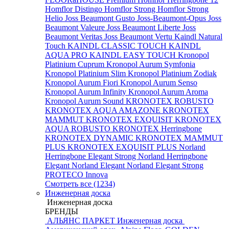
Homflor Distingo
Homflor Strong
Homflor Strong
Helio
Joss Beaumont Gusto
Joss-Beaumont-Opus
Joss
Beaumont Valeure
Joss Beaumont Liberte
Joss
Beaumont Veritas
Joss Beaumont Vertu
Kaindl Natural
Touch
KAINDL CLASSIC TOUCH
KAINDL
AQUA PRO
KAINDL EASY TOUCH
Kronopol
Platinium Cuprum
Kronopol Aurum Symfonia
Kronopol Platinium Slim
Kronopol Platinium Zodiak
Kronopol Aurum Fiori
Kronopol Aurum Senso
Kronopol Aurum Infinity
Kronopol Aurum Aroma
Kronopol Aurum Sound
KRONOTEX ROBUSTO
KRONOTEX AQUA AMAZONE
KRONOTEX
MAMMUT
KRONOTEX EXQUISIT
KRONOTEX
AQUA ROBUSTO
KRONOTEX Herringbone
KRONOTEX DYNAMIC
KRONOTEX MAMMUT
PLUS
KRONOTEX EXQUISIT PLUS
Norland
Herringbone Elegant Strong
Norland Herringbone
Elegant
Norland Elegant
Norland Elegant Strong
PROTECO Innova
Смотреть все (1234)
Инженерная доска
Инженерная доска
БРЕНДЫ
АЛЬЯНС ПАРКЕТ Инженерная доска