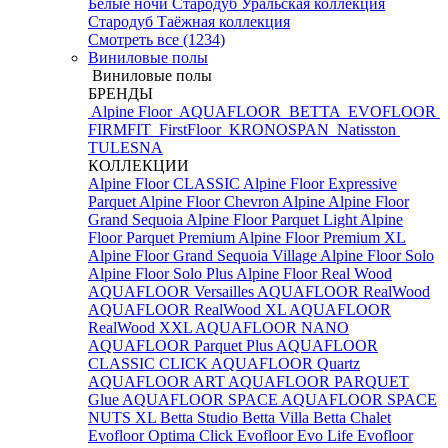
Белые ночи
Стародуб Уральская коллекция
Стародуб Таёжная коллекция
Смотреть все (1234)
Виниловые полы
Виниловые полы
БРЕНДЫ
Alpine Floor
AQUAFLOOR
BETTA
EVOFLOOR
FIRMFIT
FirstFloor
KRONOSPAN
Natisston
TULESNA
КОЛЛЕКЦИИ
Alpine Floor CLASSIC
Alpine Floor Expressive
Parquet
Alpine Floor Chevron Alpine
Alpine Floor
Grand Sequoia
Alpine Floor Parquet Light
Alpine
Floor Parquet Premium
Alpine Floor Premium XL
Alpine Floor Grand Sequoia Village
Alpine Floor Solo
Alpine Floor Solo Plus
Alpine Floor Real Wood
AQUAFLOOR Versailles
AQUAFLOOR RealWood
AQUAFLOOR RealWood XL
AQUAFLOOR
RealWood XXL
AQUAFLOOR NANO
AQUAFLOOR Parquet Plus
AQUAFLOOR
CLASSIC CLICK
AQUAFLOOR Quartz
AQUAFLOOR ART
AQUAFLOOR PARQUET
Glue
AQUAFLOOR SPACE
AQUAFLOOR SPACE
NUTS XL
Betta Studio
Betta Villa
Betta Chalet
Evofloor Optima Click
Evofloor Evo Life
Evofloor