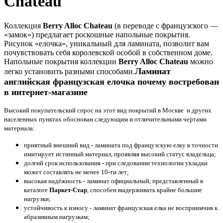
Chateau
Коллекция
Berry Alloc
Chateau
(в переводе с французского —
«замок») предлагает роскошные напольные покрытия.
Рисунок «елочка», уникальный для ламината, позволит вам
почувствовать себя королевской особой в собственном доме.
Напольные покрытия коллекции
Berry Alloc Chateau
можно
Ламинат
легко установить разными способами.
английская французская елочка почему востребован
в интернет-магазине
Высокий покупательский спрос на этот вид покрытий в Москве и других
населенных пунктах обоснован следующим и отличительными чертами
материала:
приятный внешний вид - ламината под французскую елку в точности
имитирует истинный материал, проявляя высокий статус владельца;
долгий срок использования - при следовании технологии укладки
может составлять не менее 10-ти лет;
высокая надёжность - ламинат официальный, представленный в
каталоге
Паркет-Стар
, способен выдерживать крайне большие
нагрузки;
устойчивость к износу - ламинат французская елка не восприимчив к
абразивным нагрузкам;