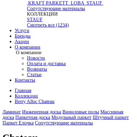
KRAFT PARKETT
LOBA
STAUF
Сопутствующие материалы
КОЛЛЕКЦИИ
STAUF
Смотреть все (1234)
Услуги
Бренды
Акции
О компании
О компании
Новости
Оплата и доставка
Возвраты
Статьи
Контакты
Главная
Коллекции
Berry Alloc Chateau
Ламинат
Инженерная доска
Виниловые полы
Массивная
доска
Паркетная доска
Модульный паркет
Штучный паркет
Паркет Елочка
Сопутствующие материалы