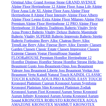
Original
Alloc Grand Avenue Stone
GRAND AVENUE
Alpine Floor Herringbone 12
Alpine Floor Aqua Life
Alpine
Floor Aqua Life XL
Alpine Floor Aura
Alpine Floor
Herringbone 8
Alpine Floor Intensity
Alpine Floor Albero
Alpine Floor Legno Extra
Alpine Floor Milango
Alpine Floor
Premium
Alpine Floor Herringbone 12 PRO
Alpine Floor
Herringbone 10
Balterio Traditions
Balterio Vitality Style
Aqua Protect
Balterio Vitality Deluxe
Balterio Magnitude
Balterio Vitality SUPERB
Balterio Impressio
Balterio Stretto
Balterio Fortissimo
Berry Alloc Chateau
Berry Alloc
TrendLine
Berry Alloc Finesse
Berry Alloc Eternity
Classen
Garden
Classen Classic Estate
Classen Impression
Classen
Extreme
Classen Vogue
FlooraHouse Standart
FLOORaHOUSE Premium
Homflor Herringbone 12
Homflor Distingo
Homflor Strong
Homflor Strong Helio
Joss
Beaumont Gusto
Joss-Beaumont-Opus
Joss Beaumont
Valeure
Joss Beaumont Liberte
Joss Beaumont Veritas
Joss
Beaumont Vertu
Kaindl Natural Touch
KAINDL CLASSIC
TOUCH
KAINDL AQUA PRO
KAINDL EASY TOUCH
Kronopol Platinium Cuprum
Kronopol Aurum Symfonia
Kronopol Platinium Slim
Kronopol Platinium Zodiak
Kronopol Aurum Fiori
Kronopol Aurum Senso
Kronopol
Aurum Infinity
Kronopol Aurum Aroma
Kronopol Aurum
Sound
KRONOTEX ROBUSTO
KRONOTEX AQUA
AMAZONE
KRONOTEX MAMMUT
KRONOTEX