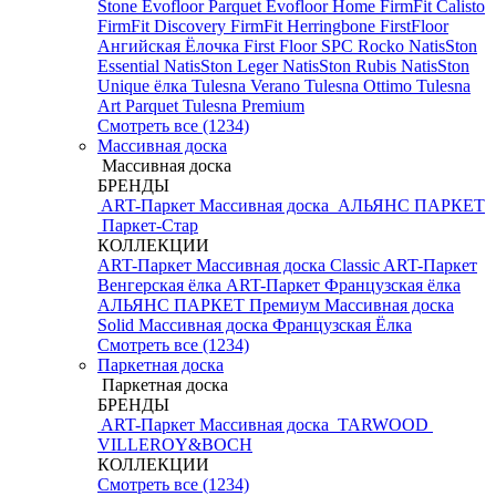
Stone
Evofloor Parquet
Evofloor Home
FirmFit Calisto
FirmFit Discovery
FirmFit Herringbone
FirstFloor
Ангийская Ёлочка
First Floor SPC
Rocko
NatisSton
Essential
NatisSton Leger
NatisSton Rubis
NatisSton
Unique ёлка
Tulesna Verano
Tulesna Ottimo
Tulesna
Art Parquet
Tulesna Premium
Смотреть все (1234)
Массивная доска
Массивная доска
БРЕНДЫ
ART-Паркет Массивная доска
АЛЬЯНС ПАРКЕТ
Паркет-Стар
КОЛЛЕКЦИИ
ART-Паркет Массивная доска Classic
ART-Паркет
Венгерская ёлка
ART-Паркет Французская ёлка
АЛЬЯНС ПАРКЕТ Премиум
Массивная доска
Solid
Массивная доска Французская Ёлка
Смотреть все (1234)
Паркетная доска
Паркетная доска
БРЕНДЫ
ART-Паркет Массивная доска
TARWOOD
VILLEROY&BOCH
КОЛЛЕКЦИИ
Смотреть все (1234)