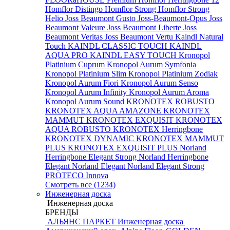
Homflor Distingo
Homflor Strong
Homflor Strong
Helio
Joss Beaumont Gusto
Joss-Beaumont-Opus
Joss
Beaumont Valeure
Joss Beaumont Liberte
Joss
Beaumont Veritas
Joss Beaumont Vertu
Kaindl Natural
Touch
KAINDL CLASSIC TOUCH
KAINDL
AQUA PRO
KAINDL EASY TOUCH
Kronopol
Platinium Cuprum
Kronopol Aurum Symfonia
Kronopol Platinium Slim
Kronopol Platinium Zodiak
Kronopol Aurum Fiori
Kronopol Aurum Senso
Kronopol Aurum Infinity
Kronopol Aurum Aroma
Kronopol Aurum Sound
KRONOTEX ROBUSTO
KRONOTEX AQUA AMAZONE
KRONOTEX
MAMMUT
KRONOTEX EXQUISIT
KRONOTEX
AQUA ROBUSTO
KRONOTEX Herringbone
KRONOTEX DYNAMIC
KRONOTEX MAMMUT
PLUS
KRONOTEX EXQUISIT PLUS
Norland
Herringbone Elegant Strong
Norland Herringbone
Elegant
Norland Elegant
Norland Elegant Strong
PROTECO Innova
Смотреть все (1234)
Инженерная доска
Инженерная доска
БРЕНДЫ
АЛЬЯНС ПАРКЕТ Инженерная доска