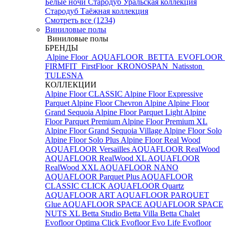
Белые ночи
Стародуб Уральская коллекция
Стародуб Таёжная коллекция
Смотреть все (1234)
Виниловые полы
Виниловые полы
БРЕНДЫ
Alpine Floor
AQUAFLOOR
BETTA
EVOFLOOR
FIRMFIT
FirstFloor
KRONOSPAN
Natisston
TULESNA
КОЛЛЕКЦИИ
Alpine Floor CLASSIC
Alpine Floor Expressive
Parquet
Alpine Floor Chevron Alpine
Alpine Floor
Grand Sequoia
Alpine Floor Parquet Light
Alpine
Floor Parquet Premium
Alpine Floor Premium XL
Alpine Floor Grand Sequoia Village
Alpine Floor Solo
Alpine Floor Solo Plus
Alpine Floor Real Wood
AQUAFLOOR Versailles
AQUAFLOOR RealWood
AQUAFLOOR RealWood XL
AQUAFLOOR
RealWood XXL
AQUAFLOOR NANO
AQUAFLOOR Parquet Plus
AQUAFLOOR
CLASSIC CLICK
AQUAFLOOR Quartz
AQUAFLOOR ART
AQUAFLOOR PARQUET
Glue
AQUAFLOOR SPACE
AQUAFLOOR SPACE
NUTS XL
Betta Studio
Betta Villa
Betta Chalet
Evofloor Optima Click
Evofloor Evo Life
Evofloor