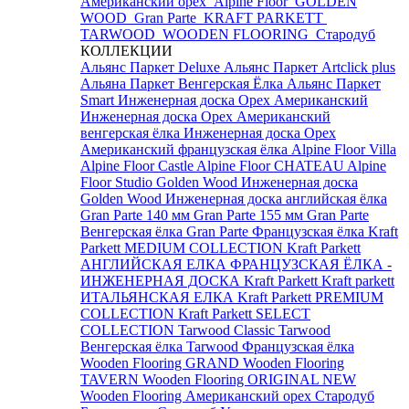
Американский орех
Alpine Floor
GOLDEN
WOOD
Gran Parte
KRAFT PARKETT
TARWOOD
WOODEN FLOORING
Стародуб
КОЛЛЕКЦИИ
Альянс Паркет Deluxe
Альянс Паркет Artclick plus
Альяна Паркет Венгерская Ёлка
Альянс Паркет
Smart
Инженерная доска Орех Американский
Инженерная доска Орех Американский
венгерская ёлка
Инженерная доска Орех
Американский французская ёлка
Alpine Floor Villa
Alpine Floor Castle
Alpine Floor CHATEAU
Alpine
Floor Studio
Golden Wood Инженерная доска
Golden Wood Инженерная доска английская ёлка
Gran Parte 140 мм
Gran Parte 155 мм
Gran Parte
Венгерская ёлка
Gran Parte Французская ёлка
Kraft
Parkett MEDIUM COLLECTION
Kraft Parkett
АНГЛИЙСКАЯ ЕЛКА
ФРАНЦУЗСКАЯ ЁЛКА -
ИНЖЕНЕРНАЯ ДОСКА Kraft Parkett
Kraft parkett
ИТАЛЬЯНСКАЯ ЕЛКА
Kraft Parkett PREMIUM
COLLECTION
Kraft Parkett SELECT
COLLECTION
Tarwood Classic
Tarwood
Венгерская ёлка
Tarwood Французская ёлка
Wooden Flooring GRAND
Wooden Flooring
TAVERN
Wooden Flooring ORIGINAL NEW
Wooden Flooring Американский орех
Стародуб