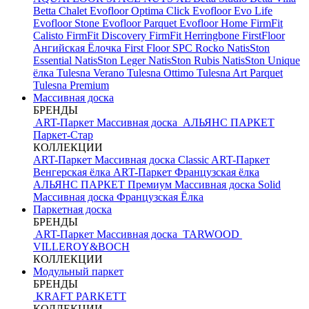
Betta Chalet
Evofloor Optima Click
Evofloor Evo Life
Evofloor Stone
Evofloor Parquet
Evofloor Home
FirmFit
Calisto
FirmFit Discovery
FirmFit Herringbone
FirstFloor
Ангийская Ёлочка
First Floor SPC
Rocko
NatisSton
Essential
NatisSton Leger
NatisSton Rubis
NatisSton Unique
ёлка
Tulesna Verano
Tulesna Ottimo
Tulesna Art Parquet
Tulesna Premium
Массивная доска
БРЕНДЫ
ART-Паркет Массивная доска
АЛЬЯНС ПАРКЕТ
Паркет-Стар
КОЛЛЕКЦИИ
ART-Паркет Массивная доска Classic
ART-Паркет
Венгерская ёлка
ART-Паркет Французская ёлка
АЛЬЯНС ПАРКЕТ Премиум
Массивная доска Solid
Массивная доска Французская Ёлка
Паркетная доска
БРЕНДЫ
ART-Паркет Массивная доска
TARWOOD
VILLEROY&BOCH
КОЛЛЕКЦИИ
Модульный паркет
БРЕНДЫ
KRAFT PARKETT
КОЛЛЕКЦИИ