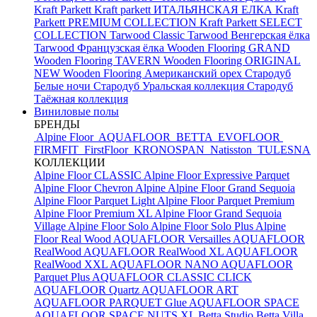
Kraft Parkett
Kraft parkett ИТАЛЬЯНСКАЯ ЕЛКА
Kraft
Parkett PREMIUM COLLECTION
Kraft Parkett SELECT
COLLECTION
Tarwood Classic
Tarwood Венгерская ёлка
Tarwood Французская ёлка
Wooden Flooring GRAND
Wooden Flooring TAVERN
Wooden Flooring ORIGINAL
NEW
Wooden Flooring Американский орех
Стародуб
Белые ночи
Стародуб Уральская коллекция
Стародуб
Таёжная коллекция
Виниловые полы
БРЕНДЫ
Alpine Floor
AQUAFLOOR
BETTA
EVOFLOOR
FIRMFIT
FirstFloor
KRONOSPAN
Natisston
TULESNA
КОЛЛЕКЦИИ
Alpine Floor CLASSIC
Alpine Floor Expressive Parquet
Alpine Floor Chevron Alpine
Alpine Floor Grand Sequoia
Alpine Floor Parquet Light
Alpine Floor Parquet Premium
Alpine Floor Premium XL
Alpine Floor Grand Sequoia
Village
Alpine Floor Solo
Alpine Floor Solo Plus
Alpine
Floor Real Wood
AQUAFLOOR Versailles
AQUAFLOOR
RealWood
AQUAFLOOR RealWood XL
AQUAFLOOR
RealWood XXL
AQUAFLOOR NANO
AQUAFLOOR
Parquet Plus
AQUAFLOOR CLASSIC CLICK
AQUAFLOOR Quartz
AQUAFLOOR ART
AQUAFLOOR PARQUET Glue
AQUAFLOOR SPACE
AQUAFLOOR SPACE NUTS XL
Betta Studio
Betta Villa