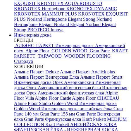
EXQUISIT
KRONOTEX AQUA ROBUSTO
KRONOTEX Herringbone
KRONOTEX DYNAMIC
KRONOTEX MAMMUT PLUS
KRONOTEX EXQUISIT
PLUS
Norland Herringbone Elegant Strong
Norland
Herringbone Elegant
Norland Elegant
Norland Elegant
Strong
PROTECO Innova
Инженерная доска
БРЕНДЫ
АЛЬЯНС ПАРКЕТ Инженерная доска
Американский
орех
Alpine Floor
GOLDEN WOOD
Gran Parte
KRAFT
PARKETT
TARWOOD
WOODEN FLOORING
Стародуб
КОЛЛЕКЦИИ
Альянс Паркет Deluxe
Альянс Паркет Artclick plus
Альяна Паркет Венгерская Ёлка
Альянс Паркет Smart
Инженерная доска Орех Американский
Инженерная
доска Орех Американский венгерская ёлка
Инженерная
доска Орех Американский французская ёлка
Alpine
Floor Villa
Alpine Floor Castle
Alpine Floor CHATEAU
Alpine Floor Studio
Golden Wood Инженерная доска
Golden Wood Инженерная доска английская ёлка
Gran
Parte 140 мм
Gran Parte 155 мм
Gran Parte Венгерская
ёлка
Gran Parte Французская ёлка
Kraft Parkett MEDIUM
COLLECTION
Kraft Parkett АНГЛИЙСКАЯ ЕЛКА
ФРАНЦУЗСКАЯ ЁЛКА - ИНЖЕНЕРНАЯ ДОСКА