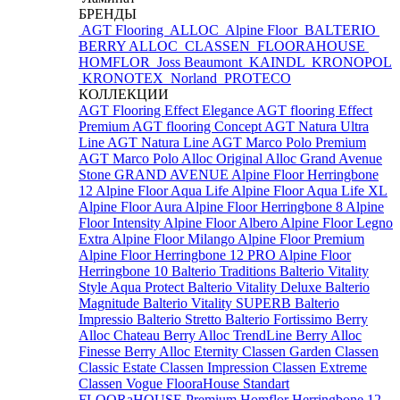
БРЕНДЫ
AGT Flooring
ALLOC
Alpine Floor
BALTERIO
BERRY ALLOC
CLASSEN
FLOORAHOUSE
HOMFLOR
Joss Beaumont
KAINDL
KRONOPOL
KRONOTEX
Norland
PROTECO
КОЛЛЕКЦИИ
AGT Flooring Effect Elegance
AGT flooring Effect
Premium
AGT flooring Concept
AGT Natura Ultra
Line
AGT Natura Line
AGT Marco Polo Premium
AGT Marco Polo
Alloc Original
Alloc Grand Avenue
Stone
GRAND AVENUE
Alpine Floor Herringbone
12
Alpine Floor Aqua Life
Alpine Floor Aqua Life XL
Alpine Floor Aura
Alpine Floor Herringbone 8
Alpine
Floor Intensity
Alpine Floor Albero
Alpine Floor Legno
Extra
Alpine Floor Milango
Alpine Floor Premium
Alpine Floor Herringbone 12 PRO
Alpine Floor
Herringbone 10
Balterio Traditions
Balterio Vitality
Style Aqua Protect
Balterio Vitality Deluxe
Balterio
Magnitude
Balterio Vitality SUPERB
Balterio
Impressio
Balterio Stretto
Balterio Fortissimo
Berry
Alloc Chateau
Berry Alloc TrendLine
Berry Alloc
Finesse
Berry Alloc Eternity
Classen Garden
Classen
Classic Estate
Classen Impression
Classen Extreme
Classen Vogue
FlooraHouse Standart
FLOORaHOUSE Premium
Homflor Herringbone 12