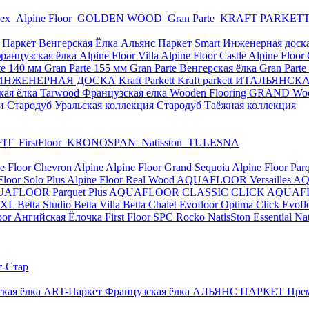
рех
Alpine Floor
GOLDEN WOOD
Gran Parte
KRAFT PARKET
 Паркет Венгерская Ёлка
Альянс Паркет Smart
Инженерная доск
ранцузская ёлка
Alpine Floor Villa
Alpine Floor Castle
Alpine Flo
te 140 мм
Gran Parte 155 мм
Gran Parte Венгерская ёлка
Gran Part
НЖЕНЕРНАЯ ДОСКА Kraft Parkett
Kraft parkett ИТАЛЬЯНС
кая ёлка
Tarwood Французская ёлка
Wooden Flooring GRAND
Wo
чи
Стародуб Уральская коллекция
Стародуб Таёжная коллекция
FIT
FirstFloor
KRONOSPAN
Natisston
TULESNA
e Floor Chevron Alpine
Alpine Floor Grand Sequoia
Alpine Floor Par
Floor Solo Plus
Alpine Floor Real Wood
AQUAFLOOR Versailles
AQ
AFLOOR Parquet Plus
AQUAFLOOR CLASSIC CLICK
AQUAFL
 XL
Betta Studio
Betta Villa
Betta Chalet
Evofloor Optima Click
Evofl
loor Ангийская Ёлочка
First Floor SPC
Rocko
NatisSton Essential
Na
т-Стар
кая ёлка
ART-Паркет Французская ёлка
АЛЬЯНС ПАРКЕТ Пре