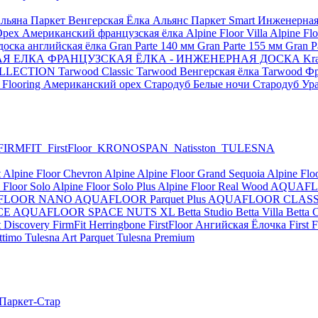
льяна Паркет Венгерская Ёлка
Альянс Паркет Smart
Инженерная
Орех Американский французская ёлка
Alpine Floor Villa
Alpine Flo
оска английская ёлка
Gran Parte 140 мм
Gran Parte 155 мм
Gran P
КАЯ ЕЛКА
ФРАНЦУЗСКАЯ ЁЛКА - ИНЖЕНЕРНАЯ ДОСКА Kraft
COLLECTION
Tarwood Classic
Tarwood Венгерская ёлка
Tarwood Фр
 Flooring Американский орех
Стародуб Белые ночи
Стародуб Ур
FIRMFIT
FirstFloor
KRONOSPAN
Natisston
TULESNA
t
Alpine Floor Chevron Alpine
Alpine Floor Grand Sequoia
Alpine Flo
 Floor Solo
Alpine Floor Solo Plus
Alpine Floor Real Wood
AQUAFLO
FLOOR NANO
AQUAFLOOR Parquet Plus
AQUAFLOOR CLASS
CE
AQUAFLOOR SPACE NUTS XL
Betta Studio
Betta Villa
Betta 
t Discovery
FirmFit Herringbone
FirstFloor Ангийская Ёлочка
First
ttimo
Tulesna Art Parquet
Tulesna Premium
Паркет-Стар