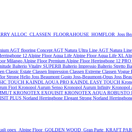
RRY ALLOC
CLASSEN
FLOORAHOUSE
HOMFLOR
Joss B
emium
AGT flooring Concept
AGT Natura Ultra Line
AGT Natura Lin
Herringbone 12
Alpine Floor Aqua Life
Alpine Floor Aqua Life XL
Alp
loor Milango
Alpine Floor Premium
Alpine Floor Herringbone 12 PRO
nitude
Balterio Vitality SUPERB
Balterio Impressio
Balterio Stretto
Ba
en Classic Estate
Classen Impression
Classen Extreme
Classen Vogue
or Strong Helio
Joss Beaumont Gusto
Joss-Beaumont-Opus
Joss Bea
SIC TOUCH
KAINDL AQUA PRO
KAINDL EASY TOUCH
Kron
rum Fiori
Kronopol Aurum Senso
Kronopol Aurum Infinity
Kronopol
MMUT
KRONOTEX EXQUISIT
KRONOTEX AQUA ROBUSTO
SIT PLUS
Norland Herringbone Elegant Strong
Norland Herringbon
ий орех
Alpine Floor
GOLDEN WOOD
Gran Parte
KRAFT PA