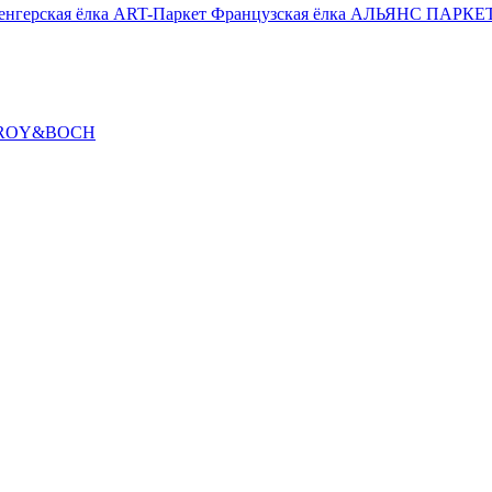
енгерская ёлка
ART-Паркет Французская ёлка
АЛЬЯНС ПАРКЕТ
ROY&BOCH