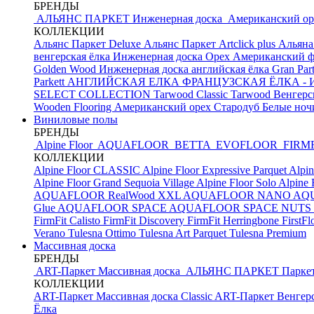
БРЕНДЫ
АЛЬЯНС ПАРКЕТ Инженерная доска
Американский о
КОЛЛЕКЦИИ
Альянс Паркет Deluxe
Альянс Паркет Artclick plus
Альяна
венгерская ёлка
Инженерная доска Орех Американский ф
Golden Wood Инженерная доска английская ёлка
Gran Par
Parkett АНГЛИЙСКАЯ ЕЛКА
ФРАНЦУЗСКАЯ ЁЛКА - И
SELECT COLLECTION
Tarwood Classic
Tarwood Венгерс
Wooden Flooring Американский орех
Стародуб Белые но
Виниловые полы
БРЕНДЫ
Alpine Floor
AQUAFLOOR
BETTA
EVOFLOOR
FIRM
КОЛЛЕКЦИИ
Alpine Floor CLASSIC
Alpine Floor Expressive Parquet
Alpin
Alpine Floor Grand Sequoia Village
Alpine Floor Solo
Alpine 
AQUAFLOOR RealWood XXL
AQUAFLOOR NANO
AQU
Glue
AQUAFLOOR SPACE
AQUAFLOOR SPACE NUTS
FirmFit Calisto
FirmFit Discovery
FirmFit Herringbone
FirstF
Verano
Tulesna Ottimo
Tulesna Art Parquet
Tulesna Premium
Массивная доска
БРЕНДЫ
ART-Паркет Массивная доска
АЛЬЯНС ПАРКЕТ
Парке
КОЛЛЕКЦИИ
ART-Паркет Массивная доска Classic
ART-Паркет Венгерс
Ёлка