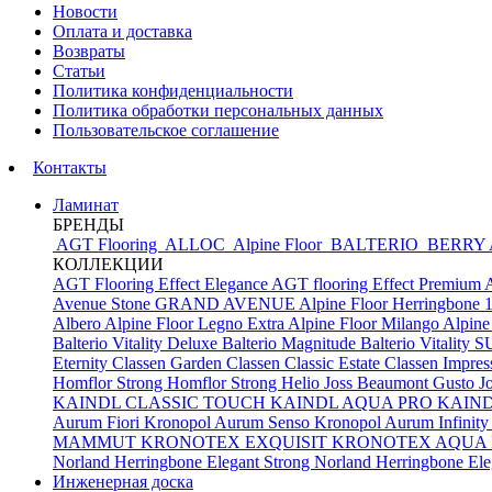
Новости
Оплата и доставка
Возвраты
Статьи
Политика конфиденциальности
Политика обработки персональных данных
Пользовательское соглашение
Контакты
Ламинат
БРЕНДЫ
AGT Flooring
ALLOC
Alpine Floor
BALTERIO
BERRY
КОЛЛЕКЦИИ
AGT Flooring Effect Elegance
AGT flooring Effect Premium
Avenue Stone
GRAND AVENUE
Alpine Floor Herringbone 
Albero
Alpine Floor Legno Extra
Alpine Floor Milango
Alpine
Balterio Vitality Deluxe
Balterio Magnitude
Balterio Vitalit
Eternity
Classen Garden
Classen Classic Estate
Classen Impres
Homflor Strong
Homflor Strong Helio
Joss Beaumont Gusto
J
KAINDL CLASSIC TOUCH
KAINDL AQUA PRO
KAIN
Aurum Fiori
Kronopol Aurum Senso
Kronopol Aurum Infinit
MAMMUT
KRONOTEX EXQUISIT
KRONOTEX AQUA
Norland Herringbone Elegant Strong
Norland Herringbone El
Инженерная доска