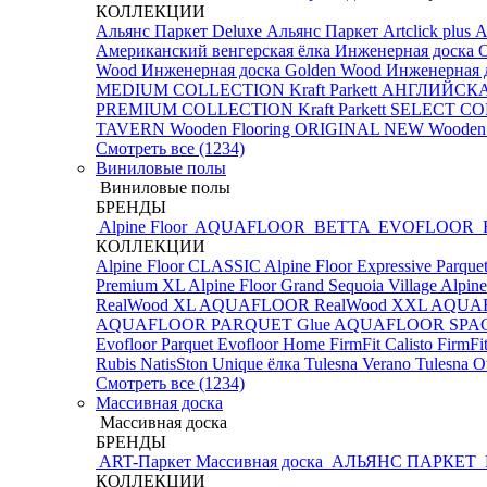
КОЛЛЕКЦИИ
Альянс Паркет Deluxe
Альянс Паркет Artclick plus
А
Американский венгерская ёлка
Инженерная доска 
Wood Инженерная доска
Golden Wood Инженерная д
MEDIUM COLLECTION
Kraft Parkett АНГЛИЙС
PREMIUM COLLECTION
Kraft Parkett SELECT 
TAVERN
Wooden Flooring ORIGINAL NEW
Wooden
Смотреть все (1234)
Виниловые полы
Виниловые полы
БРЕНДЫ
Alpine Floor
AQUAFLOOR
BETTA
EVOFLOOR
КОЛЛЕКЦИИ
Alpine Floor CLASSIC
Alpine Floor Expressive Parque
Premium XL
Alpine Floor Grand Sequoia Village
Alpine
RealWood XL
AQUAFLOOR RealWood XXL
AQUA
AQUAFLOOR PARQUET Glue
AQUAFLOOR SPA
Evofloor Parquet
Evofloor Home
FirmFit Calisto
FirmFi
Rubis
NatisSton Unique ёлка
Tulesna Verano
Tulesna O
Смотреть все (1234)
Массивная доска
Массивная доска
БРЕНДЫ
ART-Паркет Массивная доска
АЛЬЯНС ПАРКЕТ
КОЛЛЕКЦИИ