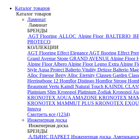
Каталог товаров
Каталог товаров
Ламинат
Ламинат
БРЕНДЫ
AGT Flooring
ALLOC
Alpine Floor
BALTERIO
BE
PROTECO
КОЛЛЕКЦИИ
AGT Flooring Effect Elegance
AGT flooring Effect Pr
Grand Avenue Stone
GRAND AVENUE
Alpine Floor 
Alpine Floor Albero
Alpine Floor Legno Extra
Alpine F
Style Aqua Protect
Balterio Vitality Deluxe
Balterio Mag
Alloc Finesse
Berry Alloc Eternity
Classen Garden
Class
Herringbone 12
Homflor Distingo
Homflor Strong
Homfl
Beaumont Vertu
Kaindl Natural Touch
KAINDL CLAS
Platinium Slim
Kronopol Platinium Zodiak
Kronopol Au
KRONOTEX AQUA AMAZONE
KRONOTEX MA
KRONOTEX MAMMUT PLUS
KRONOTEX EXQUI
Innova
Смотреть все (1234)
Инженерная доска
Инженерная доска
БРЕНДЫ
АЛЬЯНС ПАРКЕТ Инженерная доска
Американск