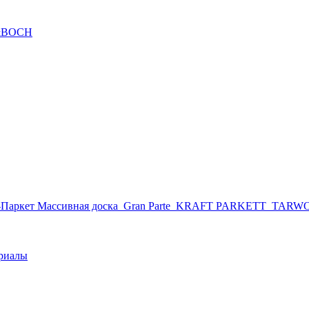
&BOCH
Паркет Массивная доска
Gran Parte
KRAFT PARKETT
TARW
риалы