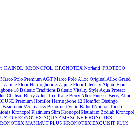
nt
KAINDL
KRONOPOL
KRONOTEX
Norland
PROTECO
Marco Polo Premium
AGT Marco Polo
Alloc Original
Alloc Grand
ra
Alpine Floor Herringbone 8
Alpine Floor Intensity
Alpine Floor
ingbone 10
Balterio Traditions
Balterio Vitality Style Aqua Protect
lloc Chateau
Berry Alloc TrendLine
Berry Alloc Finesse
Berry Alloc
OUSE Premium
Homflor Herringbone 12
Homflor Distingo
s Beaumont Veritas
Joss Beaumont Vertu
Kaindl Natural Touch
fonia
Kronopol Platinium Slim
Kronopol Platinium Zodiak
Kronopol
BUSTO
KRONOTEX AQUA AMAZONE
KRONOTEX
RONOTEX MAMMUT PLUS
KRONOTEX EXQUISIT PLUS