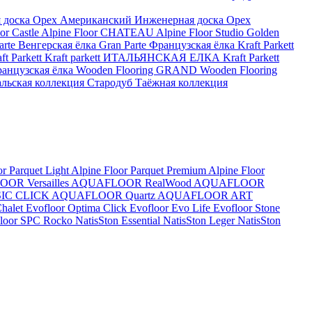
 доска Орех Американский
Инженерная доска Орех
or Castle
Alpine Floor CHATEAU
Alpine Floor Studio
Golden
arte Венгерская ёлка
Gran Parte Французская ёлка
Kraft Parkett
 Parkett
Kraft parkett ИТАЛЬЯНСКАЯ ЕЛКА
Kraft Parkett
анцузская ёлка
Wooden Flooring GRAND
Wooden Flooring
альская коллекция
Стародуб Таёжная коллекция
or Parquet Light
Alpine Floor Parquet Premium
Alpine Floor
OR Versailles
AQUAFLOOR RealWood
AQUAFLOOR
IC CLICK
AQUAFLOOR Quartz
AQUAFLOOR ART
Chalet
Evofloor Optima Click
Evofloor Evo Life
Evofloor Stone
 Floor SPC
Rocko
NatisSton Essential
NatisSton Leger
NatisSton