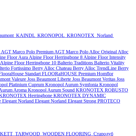
eaumont
KAINDL
KRONOPOL
KRONOTEX
Norland
e
AGT Marco Polo Premium
AGT Marco Polo
Alloc Original
Alloc
ine Floor Aura
Alpine Floor Herringbone 8
Alpine Floor Intensity
Alpine Floor Herringbone 10
Balterio Traditions
Balterio Vitality
lterio Fortissimo
Berry Alloc Chateau
Berry Alloc TrendLine
Berry
FlooraHouse Standart
FLOORaHOUSE Premium
Homflor
umont Valeure
Joss Beaumont Liberte
Joss Beaumont Veritas
Joss
opol Platinium Cuprum
Kronopol Aurum Symfonia
Kronopol
 Aurum Aroma
Kronopol Aurum Sound
KRONOTEX ROBUSTO
KRONOTEX Herringbone
KRONOTEX DYNAMIC
e Elegant
Norland Elegant
Norland Elegant Strong
PROTECO
RKETT
TARWOOD
WOODEN FLOORING
Стародуб