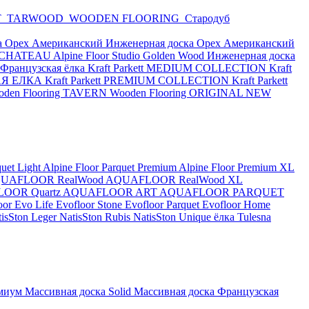
T
TARWOOD
WOODEN FLOORING
Стародуб
а Орех Американский
Инженерная доска Орех Американский
or CHATEAU
Alpine Floor Studio
Golden Wood Инженерная доска
e Французская ёлка
Kraft Parkett MEDIUM COLLECTION
Kraft
КАЯ ЕЛКА
Kraft Parkett PREMIUM COLLECTION
Kraft Parkett
oden Flooring TAVERN
Wooden Flooring ORIGINAL NEW
quet Light
Alpine Floor Parquet Premium
Alpine Floor Premium XL
UAFLOOR RealWood
AQUAFLOOR RealWood XL
OOR Quartz
AQUAFLOOR ART
AQUAFLOOR PARQUET
oor Evo Life
Evofloor Stone
Evofloor Parquet
Evofloor Home
tisSton Leger
NatisSton Rubis
NatisSton Unique ёлка
Tulesna
миум
Массивная доска Solid
Массивная доска Французская