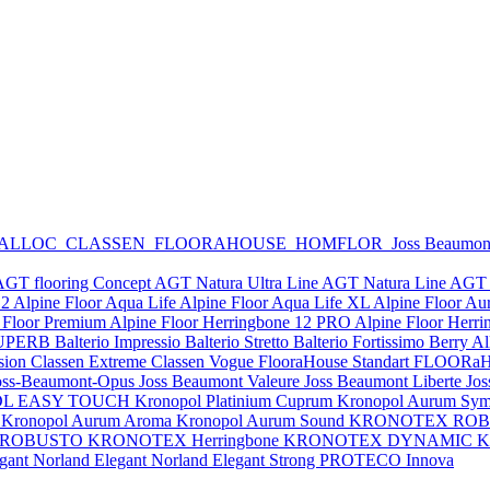
 ALLOC
CLASSEN
FLOORAHOUSE
HOMFLOR
Joss Beaumo
AGT flooring Concept
AGT Natura Ultra Line
AGT Natura Line
AGT 
12
Alpine Floor Aqua Life
Alpine Floor Aqua Life XL
Alpine Floor Au
 Floor Premium
Alpine Floor Herringbone 12 PRO
Alpine Floor Herr
y SUPERB
Balterio Impressio
Balterio Stretto
Balterio Fortissimo
Berry A
sion
Classen Extreme
Classen Vogue
FlooraHouse Standart
FLOORaH
oss-Beaumont-Opus
Joss Beaumont Valeure
Joss Beaumont Liberte
Jos
DL EASY TOUCH
Kronopol Platinium Cuprum
Kronopol Aurum Sym
y
Kronopol Aurum Aroma
Kronopol Aurum Sound
KRONOTEX RO
 ROBUSTO
KRONOTEX Herringbone
KRONOTEX DYNAMIC
K
egant
Norland Elegant
Norland Elegant Strong
PROTECO Innova