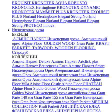
EXQUISIT
KRONOTEX AQUA ROBUSTO
KRONOTEX Herringbone
KRONOTEX DYNAMIC
KRONOTEX MAMMUT PLUS
KRONOTEX EXQUISIT
PLUS
Norland Herringbone Elegant Strong
Norland
Herringbone Elegant
Norland Elegant
Norland Elegant
Strong
PROTECO Innova
Инженерная доска
БРЕНДЫ
АЛЬЯНС ПАРКЕТ Инженерная доска
Американский
орех
Alpine Floor
GOLDEN WOOD
Gran Parte
KRAFT
PARKETT
TARWOOD
WOODEN FLOORING
Стародуб
КОЛЛЕКЦИИ
Альянс Паркет Deluxe
Альянс Паркет Artclick plus
Альяна Паркет Венгерская Ёлка
Альянс Паркет Smart
Инженерная доска Орех Американский
Инженерная
доска Орех Американский венгерская ёлка
Инженерная
доска Орех Американский французская ёлка
Alpine
Floor Villa
Alpine Floor Castle
Alpine Floor CHATEAU
Alpine Floor Studio
Golden Wood Инженерная доска
Golden Wood Инженерная доска английская ёлка
Gran
Parte 140 мм
Gran Parte 155 мм
Gran Parte Венгерская
ёлка
Gran Parte Французская ёлка
Kraft Parkett MEDIUM
COLLECTION
Kraft Parkett АНГЛИЙСКАЯ ЕЛКА
ФРАНЦУЗСКАЯ ЁЛКА - ИНЖЕНЕРНАЯ ДОСКА