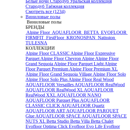
Белые ночи
Стародуб Уральская коллекция
Стародуб Таёжная коллекция
Смотреть все (1234)
Виниловые полы
Виниловые полы
БРЕНДЫ
Alpine Floor
AQUAFLOOR
BETTA
EVOFLOOR
FIRMFIT
FirstFloor
KRONOSPAN
Natisston
TULESNA
КОЛЛЕКЦИИ
Alpine Floor CLASSIC
Alpine Floor Expressive
Parquet
Alpine Floor Chevron Alpine
Alpine Floor
Grand Sequoia
Alpine Floor Parquet Light
Alpine
Floor Parquet Premium
Alpine Floor Premium XL
Alpine Floor Grand Sequoia Village
Alpine Floor Solo
Alpine Floor Solo Plus
Alpine Floor Real Wood
AQUAFLOOR Versailles
AQUAFLOOR RealWood
AQUAFLOOR RealWood XL
AQUAFLOOR
RealWood XXL
AQUAFLOOR NANO
AQUAFLOOR Parquet Plus
AQUAFLOOR
CLASSIC CLICK
AQUAFLOOR Quartz
AQUAFLOOR ART
AQUAFLOOR PARQUET
Glue
AQUAFLOOR SPACE
AQUAFLOOR SPACE
NUTS XL
Betta Studio
Betta Villa
Betta Chalet
Evofloor Optima Click
Evofloor Evo Life
Evofloor