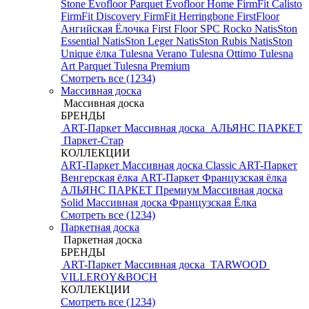
Stone
Evofloor Parquet
Evofloor Home
FirmFit Calisto
FirmFit Discovery
FirmFit Herringbone
FirstFloor
Ангийская Ёлочка
First Floor SPC
Rocko
NatisSton
Essential
NatisSton Leger
NatisSton Rubis
NatisSton
Unique ёлка
Tulesna Verano
Tulesna Ottimo
Tulesna
Art Parquet
Tulesna Premium
Смотреть все (1234)
Массивная доска
Массивная доска
БРЕНДЫ
ART-Паркет Массивная доска
АЛЬЯНС ПАРКЕТ
Паркет-Стар
КОЛЛЕКЦИИ
ART-Паркет Массивная доска Classic
ART-Паркет
Венгерская ёлка
ART-Паркет Французская ёлка
АЛЬЯНС ПАРКЕТ Премиум
Массивная доска
Solid
Массивная доска Французская Ёлка
Смотреть все (1234)
Паркетная доска
Паркетная доска
БРЕНДЫ
ART-Паркет Массивная доска
TARWOOD
VILLEROY&BOCH
КОЛЛЕКЦИИ
Смотреть все (1234)