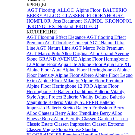
БРЕНДЫ
AGT Flooring
ALLOC
Alpine Floor
BALTERIO
BERRY ALLOC
CLASSEN
FLOORAHOUSE
HOMFLOR
Joss Beaumont
KAINDL
KRONOPOL
KRONOTEX
Norland
PROTECO
КОЛЛЕКЦИИ
AGT Flooring Effect Elegance
AGT flooring Effect
Premium
AGT flooring Concept
AGT Natura Ultra
Line
AGT Natura Line
AGT Marco Polo Premium
AGT Marco Polo
Alloc Original
Alloc Grand Avenue
Stone
GRAND AVENUE
Alpine Floor Herringbone
12
Alpine Floor Aqua Life
Alpine Floor Aqua Life XL
Alpine Floor Aura
Alpine Floor Herringbone 8
Alpine
Floor Intensity
Alpine Floor Albero
Alpine Floor Legno
Extra
Alpine Floor Milango
Alpine Floor Premium
Alpine Floor Herringbone 12 PRO
Alpine Floor
Herringbone 10
Balterio Traditions
Balterio Vitality
Style Aqua Protect
Balterio Vitality Deluxe
Balterio
Magnitude
Balterio Vitality SUPERB
Balterio
Impressio
Balterio Stretto
Balterio Fortissimo
Berry
Alloc Chateau
Berry Alloc TrendLine
Berry Alloc
Finesse
Berry Alloc Eternity
Classen Garden
Classen
Classic Estate
Classen Impression
Classen Extreme
Classen Vogue
FlooraHouse Standart
FLOORaHOUSE Premium
Homflor Herringbone 12