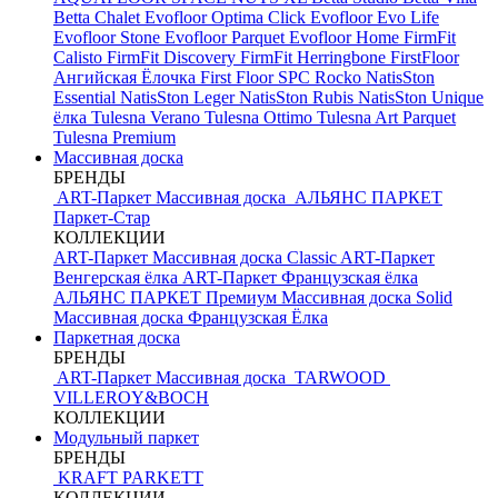
Betta Chalet
Evofloor Optima Click
Evofloor Evo Life
Evofloor Stone
Evofloor Parquet
Evofloor Home
FirmFit
Calisto
FirmFit Discovery
FirmFit Herringbone
FirstFloor
Ангийская Ёлочка
First Floor SPC
Rocko
NatisSton
Essential
NatisSton Leger
NatisSton Rubis
NatisSton Unique
ёлка
Tulesna Verano
Tulesna Ottimo
Tulesna Art Parquet
Tulesna Premium
Массивная доска
БРЕНДЫ
ART-Паркет Массивная доска
АЛЬЯНС ПАРКЕТ
Паркет-Стар
КОЛЛЕКЦИИ
ART-Паркет Массивная доска Classic
ART-Паркет
Венгерская ёлка
ART-Паркет Французская ёлка
АЛЬЯНС ПАРКЕТ Премиум
Массивная доска Solid
Массивная доска Французская Ёлка
Паркетная доска
БРЕНДЫ
ART-Паркет Массивная доска
TARWOOD
VILLEROY&BOCH
КОЛЛЕКЦИИ
Модульный паркет
БРЕНДЫ
KRAFT PARKETT
КОЛЛЕКЦИИ