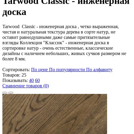
Tarwood Classic - инженерная
доска
Tarwood Classic - инженерная доска , четко выраженная,
чистая и натуральная текстура дерева в сорте натур, не
оставит равнодушными даже самые притязательные
взгляды Коллекция "Классик" - инженерная доска в
сортировке натур - очень естественные, классические
дизайны с наличием небольших, живых сучков размером не
более 8 мм.
Сортировать:
По цене
По популярности
По алфавиту
Товаров:
25
Показывать:
40
60
Сравнение товаров (0)