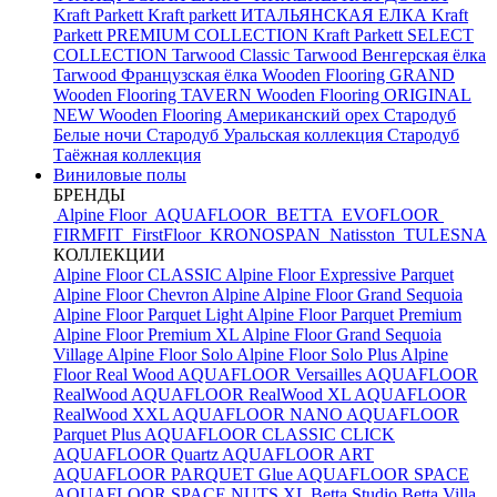
Kraft Parkett
Kraft parkett ИТАЛЬЯНСКАЯ ЕЛКА
Kraft
Parkett PREMIUM COLLECTION
Kraft Parkett SELECT
COLLECTION
Tarwood Classic
Tarwood Венгерская ёлка
Tarwood Французская ёлка
Wooden Flooring GRAND
Wooden Flooring TAVERN
Wooden Flooring ORIGINAL
NEW
Wooden Flooring Американский орех
Стародуб
Белые ночи
Стародуб Уральская коллекция
Стародуб
Таёжная коллекция
Виниловые полы
БРЕНДЫ
Alpine Floor
AQUAFLOOR
BETTA
EVOFLOOR
FIRMFIT
FirstFloor
KRONOSPAN
Natisston
TULESNA
КОЛЛЕКЦИИ
Alpine Floor CLASSIC
Alpine Floor Expressive Parquet
Alpine Floor Chevron Alpine
Alpine Floor Grand Sequoia
Alpine Floor Parquet Light
Alpine Floor Parquet Premium
Alpine Floor Premium XL
Alpine Floor Grand Sequoia
Village
Alpine Floor Solo
Alpine Floor Solo Plus
Alpine
Floor Real Wood
AQUAFLOOR Versailles
AQUAFLOOR
RealWood
AQUAFLOOR RealWood XL
AQUAFLOOR
RealWood XXL
AQUAFLOOR NANO
AQUAFLOOR
Parquet Plus
AQUAFLOOR CLASSIC CLICK
AQUAFLOOR Quartz
AQUAFLOOR ART
AQUAFLOOR PARQUET Glue
AQUAFLOOR SPACE
AQUAFLOOR SPACE NUTS XL
Betta Studio
Betta Villa