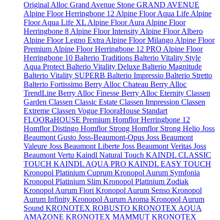
Original
Alloc Grand Avenue Stone
GRAND AVENUE
Alpine Floor Herringbone 12
Alpine Floor Aqua Life
Alpine
Floor Aqua Life XL
Alpine Floor Aura
Alpine Floor
Herringbone 8
Alpine Floor Intensity
Alpine Floor Albero
Alpine Floor Legno Extra
Alpine Floor Milango
Alpine Floor
Premium
Alpine Floor Herringbone 12 PRO
Alpine Floor
Herringbone 10
Balterio Traditions
Balterio Vitality Style
Aqua Protect
Balterio Vitality Deluxe
Balterio Magnitude
Balterio Vitality SUPERB
Balterio Impressio
Balterio Stretto
Balterio Fortissimo
Berry Alloc Chateau
Berry Alloc
TrendLine
Berry Alloc Finesse
Berry Alloc Eternity
Classen
Garden
Classen Classic Estate
Classen Impression
Classen
Extreme
Classen Vogue
FlooraHouse Standart
FLOORaHOUSE Premium
Homflor Herringbone 12
Homflor Distingo
Homflor Strong
Homflor Strong Helio
Joss
Beaumont Gusto
Joss-Beaumont-Opus
Joss Beaumont
Valeure
Joss Beaumont Liberte
Joss Beaumont Veritas
Joss
Beaumont Vertu
Kaindl Natural Touch
KAINDL CLASSIC
TOUCH
KAINDL AQUA PRO
KAINDL EASY TOUCH
Kronopol Platinium Cuprum
Kronopol Aurum Symfonia
Kronopol Platinium Slim
Kronopol Platinium Zodiak
Kronopol Aurum Fiori
Kronopol Aurum Senso
Kronopol
Aurum Infinity
Kronopol Aurum Aroma
Kronopol Aurum
Sound
KRONOTEX ROBUSTO
KRONOTEX AQUA
AMAZONE
KRONOTEX MAMMUT
KRONOTEX