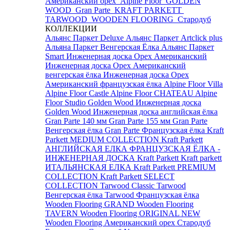
Американский орех
Alpine Floor
GOLDEN
WOOD
Gran Parte
KRAFT PARKETT
TARWOOD
WOODEN FLOORING
Стародуб
КОЛЛЕКЦИИ
Альянс Паркет Deluxe
Альянс Паркет Artclick plus
Альяна Паркет Венгерская Ёлка
Альянс Паркет
Smart
Инженерная доска Орех Американский
Инженерная доска Орех Американский
венгерская ёлка
Инженерная доска Орех
Американский французская ёлка
Alpine Floor Villa
Alpine Floor Castle
Alpine Floor CHATEAU
Alpine
Floor Studio
Golden Wood Инженерная доска
Golden Wood Инженерная доска английская ёлка
Gran Parte 140 мм
Gran Parte 155 мм
Gran Parte
Венгерская ёлка
Gran Parte Французская ёлка
Kraft
Parkett MEDIUM COLLECTION
Kraft Parkett
АНГЛИЙСКАЯ ЕЛКА
ФРАНЦУЗСКАЯ ЁЛКА -
ИНЖЕНЕРНАЯ ДОСКА Kraft Parkett
Kraft parkett
ИТАЛЬЯНСКАЯ ЕЛКА
Kraft Parkett PREMIUM
COLLECTION
Kraft Parkett SELECT
COLLECTION
Tarwood Classic
Tarwood
Венгерская ёлка
Tarwood Французская ёлка
Wooden Flooring GRAND
Wooden Flooring
TAVERN
Wooden Flooring ORIGINAL NEW
Wooden Flooring Американский орех
Стародуб