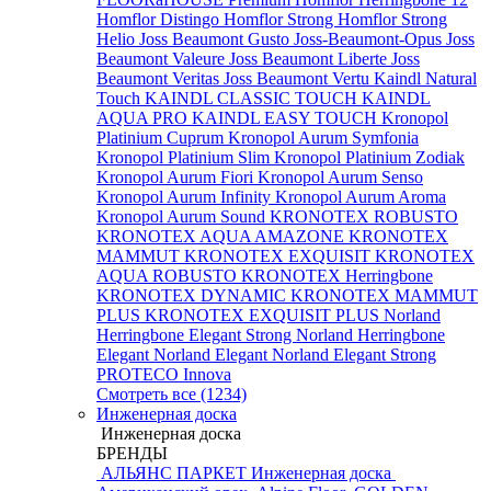
Homflor Distingo
Homflor Strong
Homflor Strong
Helio
Joss Beaumont Gusto
Joss-Beaumont-Opus
Joss
Beaumont Valeure
Joss Beaumont Liberte
Joss
Beaumont Veritas
Joss Beaumont Vertu
Kaindl Natural
Touch
KAINDL CLASSIC TOUCH
KAINDL
AQUA PRO
KAINDL EASY TOUCH
Kronopol
Platinium Cuprum
Kronopol Aurum Symfonia
Kronopol Platinium Slim
Kronopol Platinium Zodiak
Kronopol Aurum Fiori
Kronopol Aurum Senso
Kronopol Aurum Infinity
Kronopol Aurum Aroma
Kronopol Aurum Sound
KRONOTEX ROBUSTO
KRONOTEX AQUA AMAZONE
KRONOTEX
MAMMUT
KRONOTEX EXQUISIT
KRONOTEX
AQUA ROBUSTO
KRONOTEX Herringbone
KRONOTEX DYNAMIC
KRONOTEX MAMMUT
PLUS
KRONOTEX EXQUISIT PLUS
Norland
Herringbone Elegant Strong
Norland Herringbone
Elegant
Norland Elegant
Norland Elegant Strong
PROTECO Innova
Смотреть все (1234)
Инженерная доска
Инженерная доска
БРЕНДЫ
АЛЬЯНС ПАРКЕТ Инженерная доска