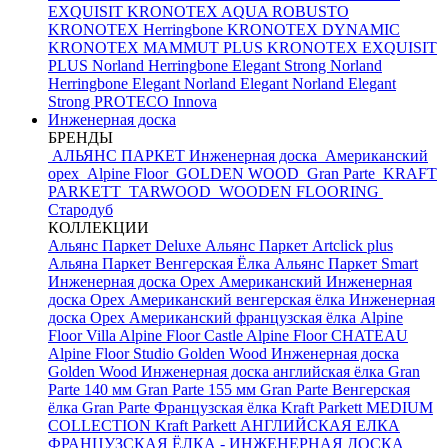
EXQUISIT
KRONOTEX AQUA ROBUSTO
KRONOTEX Herringbone
KRONOTEX DYNAMIC
KRONOTEX MAMMUT PLUS
KRONOTEX EXQUISIT
PLUS
Norland Herringbone Elegant Strong
Norland
Herringbone Elegant
Norland Elegant
Norland Elegant
Strong
PROTECO Innova
Инженерная доска
БРЕНДЫ
АЛЬЯНС ПАРКЕТ Инженерная доска
Американский
орех
Alpine Floor
GOLDEN WOOD
Gran Parte
KRAFT
PARKETT
TARWOOD
WOODEN FLOORING
Стародуб
КОЛЛЕКЦИИ
Альянс Паркет Deluxe
Альянс Паркет Artclick plus
Альяна Паркет Венгерская Ёлка
Альянс Паркет Smart
Инженерная доска Орех Американский
Инженерная
доска Орех Американский венгерская ёлка
Инженерная
доска Орех Американский французская ёлка
Alpine
Floor Villa
Alpine Floor Castle
Alpine Floor CHATEAU
Alpine Floor Studio
Golden Wood Инженерная доска
Golden Wood Инженерная доска английская ёлка
Gran
Parte 140 мм
Gran Parte 155 мм
Gran Parte Венгерская
ёлка
Gran Parte Французская ёлка
Kraft Parkett MEDIUM
COLLECTION
Kraft Parkett АНГЛИЙСКАЯ ЕЛКА
ФРАНЦУЗСКАЯ ЁЛКА - ИНЖЕНЕРНАЯ ДОСКА