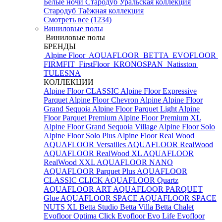
Белые ночи
Стародуб Уральская коллекция
Стародуб Таёжная коллекция
Смотреть все (1234)
Виниловые полы
Виниловые полы
БРЕНДЫ
Alpine Floor
AQUAFLOOR
BETTA
EVOFLOOR
FIRMFIT
FirstFloor
KRONOSPAN
Natisston
TULESNA
КОЛЛЕКЦИИ
Alpine Floor CLASSIC
Alpine Floor Expressive
Parquet
Alpine Floor Chevron Alpine
Alpine Floor
Grand Sequoia
Alpine Floor Parquet Light
Alpine
Floor Parquet Premium
Alpine Floor Premium XL
Alpine Floor Grand Sequoia Village
Alpine Floor Solo
Alpine Floor Solo Plus
Alpine Floor Real Wood
AQUAFLOOR Versailles
AQUAFLOOR RealWood
AQUAFLOOR RealWood XL
AQUAFLOOR
RealWood XXL
AQUAFLOOR NANO
AQUAFLOOR Parquet Plus
AQUAFLOOR
CLASSIC CLICK
AQUAFLOOR Quartz
AQUAFLOOR ART
AQUAFLOOR PARQUET
Glue
AQUAFLOOR SPACE
AQUAFLOOR SPACE
NUTS XL
Betta Studio
Betta Villa
Betta Chalet
Evofloor Optima Click
Evofloor Evo Life
Evofloor