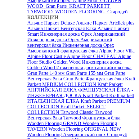
Американский орех
Alpine Floor
GOLDEN
WOOD
Gran Parte
KRAFT PARKETT
TARWOOD
WOODEN FLOORING
Стародуб
КОЛЛЕКЦИИ
Альянс Паркет Deluxe
Альянс Паркет Artclick plus
Альяна Паркет Венгерская Ёлка
Альянс Паркет
Smart
Инженерная доска Орех Американский
Инженерная доска Орех Американский
венгерская ёлка
Инженерная доска Орех
Американский французская ёлка
Alpine Floor Villa
Alpine Floor Castle
Alpine Floor CHATEAU
Alpine
Floor Studio
Golden Wood Инженерная доска
Golden Wood Инженерная доска английская ёлка
Gran Parte 140 мм
Gran Parte 155 мм
Gran Parte
Венгерская ёлка
Gran Parte Французская ёлка
Kraft
Parkett MEDIUM COLLECTION
Kraft Parkett
АНГЛИЙСКАЯ ЕЛКА
ФРАНЦУЗСКАЯ ЁЛКА -
ИНЖЕНЕРНАЯ ДОСКА Kraft Parkett
Kraft parkett
ИТАЛЬЯНСКАЯ ЕЛКА
Kraft Parkett PREMIUM
COLLECTION
Kraft Parkett SELECT
COLLECTION
Tarwood Classic
Tarwood
Венгерская ёлка
Tarwood Французская ёлка
Wooden Flooring GRAND
Wooden Flooring
TAVERN
Wooden Flooring ORIGINAL NEW
Wooden Flooring Американский орех
Стародуб