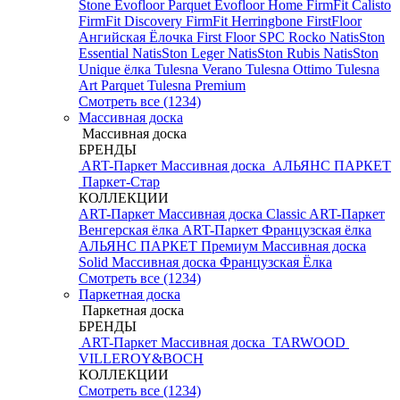
Stone
Evofloor Parquet
Evofloor Home
FirmFit Calisto
FirmFit Discovery
FirmFit Herringbone
FirstFloor
Ангийская Ёлочка
First Floor SPC
Rocko
NatisSton
Essential
NatisSton Leger
NatisSton Rubis
NatisSton
Unique ёлка
Tulesna Verano
Tulesna Ottimo
Tulesna
Art Parquet
Tulesna Premium
Смотреть все (1234)
Массивная доска
Массивная доска
БРЕНДЫ
ART-Паркет Массивная доска
АЛЬЯНС ПАРКЕТ
Паркет-Стар
КОЛЛЕКЦИИ
ART-Паркет Массивная доска Classic
ART-Паркет
Венгерская ёлка
ART-Паркет Французская ёлка
АЛЬЯНС ПАРКЕТ Премиум
Массивная доска
Solid
Массивная доска Французская Ёлка
Смотреть все (1234)
Паркетная доска
Паркетная доска
БРЕНДЫ
ART-Паркет Массивная доска
TARWOOD
VILLEROY&BOCH
КОЛЛЕКЦИИ
Смотреть все (1234)