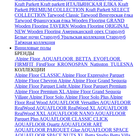
Kraft Parkett
Kraft parkett ИТАЛЬЯНСКАЯ ЕЛКА
Kraft
Parkett PREMIUM COLLECTION
Kraft Parkett SELECT
COLLECTION
Tarwood Classic
Tarwood Венгерская ёлка
Tarwood Французская ёлка
Wooden Flooring GRAND
Wooden Flooring TAVERN
Wooden Flooring ORIGINAL
NEW
Wooden Flooring Американский орех
Стародуб
Белые ночи
Стародуб Уральская коллекция
Стародуб
Таёжная коллекция
Виниловые полы
БРЕНДЫ
Alpine Floor
AQUAFLOOR
BETTA
EVOFLOOR
FIRMFIT
FirstFloor
KRONOSPAN
Natisston
TULESNA
КОЛЛЕКЦИИ
Alpine Floor CLASSIC
Alpine Floor Expressive Parquet
Alpine Floor Chevron Alpine
Alpine Floor Grand Sequoia
Alpine Floor Parquet Light
Alpine Floor Parquet Premium
Alpine Floor Premium XL
Alpine Floor Grand Sequoia
Village
Alpine Floor Solo
Alpine Floor Solo Plus
Alpine
Floor Real Wood
AQUAFLOOR Versailles
AQUAFLOOR
RealWood
AQUAFLOOR RealWood XL
AQUAFLOOR
RealWood XXL
AQUAFLOOR NANO
AQUAFLOOR
Parquet Plus
AQUAFLOOR CLASSIC CLICK
AQUAFLOOR Quartz
AQUAFLOOR ART
AQUAFLOOR PARQUET Glue
AQUAFLOOR SPACE
AQUAFLOOR SPACE NUTS XL
Betta Studio
Betta Villa