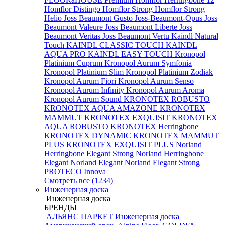
Homflor Distingo
Homflor Strong
Homflor Strong
Helio
Joss Beaumont Gusto
Joss-Beaumont-Opus
Joss
Beaumont Valeure
Joss Beaumont Liberte
Joss
Beaumont Veritas
Joss Beaumont Vertu
Kaindl Natural
Touch
KAINDL CLASSIC TOUCH
KAINDL
AQUA PRO
KAINDL EASY TOUCH
Kronopol
Platinium Cuprum
Kronopol Aurum Symfonia
Kronopol Platinium Slim
Kronopol Platinium Zodiak
Kronopol Aurum Fiori
Kronopol Aurum Senso
Kronopol Aurum Infinity
Kronopol Aurum Aroma
Kronopol Aurum Sound
KRONOTEX ROBUSTO
KRONOTEX AQUA AMAZONE
KRONOTEX
MAMMUT
KRONOTEX EXQUISIT
KRONOTEX
AQUA ROBUSTO
KRONOTEX Herringbone
KRONOTEX DYNAMIC
KRONOTEX MAMMUT
PLUS
KRONOTEX EXQUISIT PLUS
Norland
Herringbone Elegant Strong
Norland Herringbone
Elegant
Norland Elegant
Norland Elegant Strong
PROTECO Innova
Смотреть все (1234)
Инженерная доска
Инженерная доска
БРЕНДЫ
АЛЬЯНС ПАРКЕТ Инженерная доска