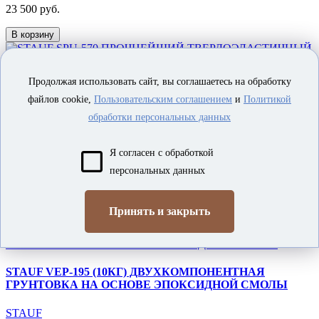
23 500 руб.
В корзину
Продолжая использовать сайт, вы соглашаетесь на обработку
файлов cookie,
Пользовательским соглашением
и
Политикой
STAUF SPU-570 ПРОЧНЕЙШИЙ ТВЕРДОЭЛАСТИЧНЫЙ
ПОЛИУРИТАНОВЫЙ МОДИФИЦИРОВАННЫЙ
обработки персональных данных
СИЛАНОМ ПАРКЕТНЫЙ КЛЕЙ
Я согласен с обработкой
STAUF
В наличии
персональных данных
25 500 руб.
Принять и закрыть
В корзину
STAUF VEP-195 (10КГ) ДВУХКОМПОНЕНТНАЯ
ГРУНТОВКА НА ОСНОВЕ ЭПОКСИДНОЙ СМОЛЫ
STAUF