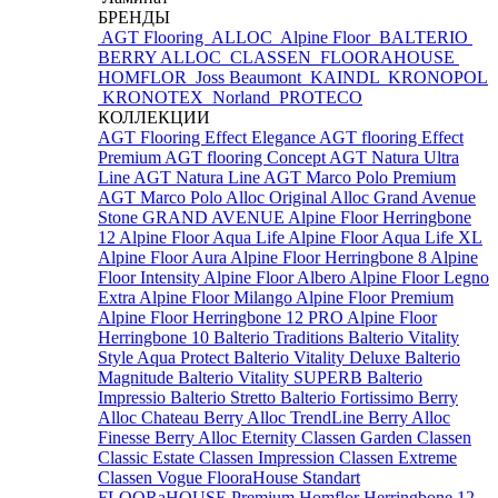
БРЕНДЫ
AGT Flooring
ALLOC
Alpine Floor
BALTERIO
BERRY ALLOC
CLASSEN
FLOORAHOUSE
HOMFLOR
Joss Beaumont
KAINDL
KRONOPOL
KRONOTEX
Norland
PROTECO
КОЛЛЕКЦИИ
AGT Flooring Effect Elegance
AGT flooring Effect
Premium
AGT flooring Concept
AGT Natura Ultra
Line
AGT Natura Line
AGT Marco Polo Premium
AGT Marco Polo
Alloc Original
Alloc Grand Avenue
Stone
GRAND AVENUE
Alpine Floor Herringbone
12
Alpine Floor Aqua Life
Alpine Floor Aqua Life XL
Alpine Floor Aura
Alpine Floor Herringbone 8
Alpine
Floor Intensity
Alpine Floor Albero
Alpine Floor Legno
Extra
Alpine Floor Milango
Alpine Floor Premium
Alpine Floor Herringbone 12 PRO
Alpine Floor
Herringbone 10
Balterio Traditions
Balterio Vitality
Style Aqua Protect
Balterio Vitality Deluxe
Balterio
Magnitude
Balterio Vitality SUPERB
Balterio
Impressio
Balterio Stretto
Balterio Fortissimo
Berry
Alloc Chateau
Berry Alloc TrendLine
Berry Alloc
Finesse
Berry Alloc Eternity
Classen Garden
Classen
Classic Estate
Classen Impression
Classen Extreme
Classen Vogue
FlooraHouse Standart
FLOORaHOUSE Premium
Homflor Herringbone 12