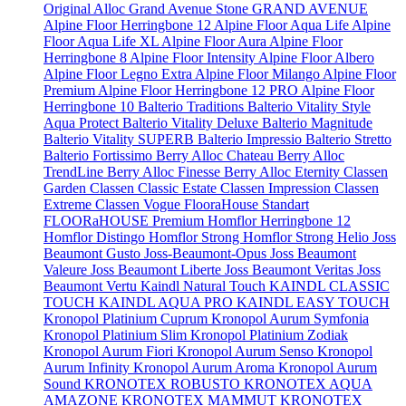
Original
Alloc Grand Avenue Stone
GRAND AVENUE
Alpine Floor Herringbone 12
Alpine Floor Aqua Life
Alpine
Floor Aqua Life XL
Alpine Floor Aura
Alpine Floor
Herringbone 8
Alpine Floor Intensity
Alpine Floor Albero
Alpine Floor Legno Extra
Alpine Floor Milango
Alpine Floor
Premium
Alpine Floor Herringbone 12 PRO
Alpine Floor
Herringbone 10
Balterio Traditions
Balterio Vitality Style
Aqua Protect
Balterio Vitality Deluxe
Balterio Magnitude
Balterio Vitality SUPERB
Balterio Impressio
Balterio Stretto
Balterio Fortissimo
Berry Alloc Chateau
Berry Alloc
TrendLine
Berry Alloc Finesse
Berry Alloc Eternity
Classen
Garden
Classen Classic Estate
Classen Impression
Classen
Extreme
Classen Vogue
FlooraHouse Standart
FLOORaHOUSE Premium
Homflor Herringbone 12
Homflor Distingo
Homflor Strong
Homflor Strong Helio
Joss
Beaumont Gusto
Joss-Beaumont-Opus
Joss Beaumont
Valeure
Joss Beaumont Liberte
Joss Beaumont Veritas
Joss
Beaumont Vertu
Kaindl Natural Touch
KAINDL CLASSIC
TOUCH
KAINDL AQUA PRO
KAINDL EASY TOUCH
Kronopol Platinium Cuprum
Kronopol Aurum Symfonia
Kronopol Platinium Slim
Kronopol Platinium Zodiak
Kronopol Aurum Fiori
Kronopol Aurum Senso
Kronopol
Aurum Infinity
Kronopol Aurum Aroma
Kronopol Aurum
Sound
KRONOTEX ROBUSTO
KRONOTEX AQUA
AMAZONE
KRONOTEX MAMMUT
KRONOTEX