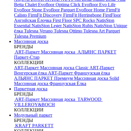
Betta Chalet
Evofloor Optima Click
Evofloor Evo Life
Evofloor Stone
Evofloor Parquet
Evofloor Home
FirmFit
Calisto
FirmFit Discovery
FirmFit Herringbone
FirstFloor
Ангийская Ёлочка
First Floor SPC
Rocko
NatisSton
Essential
NatisSton Leger
NatisSton Rubis
NatisSton Unique
ёлка
Tulesna Verano
Tulesna Ottimo
Tulesna Art Parquet
Tulesna Premium
Массивная доска
БРЕНДЫ
ART-Паркет Массивная доска
АЛЬЯНС ПАРКЕТ
Паркет-Стар
КОЛЛЕКЦИИ
ART-Паркет Массивная доска Classic
ART-Паркет
Венгерская ёлка
ART-Паркет Французская ёлка
АЛЬЯНС ПАРКЕТ Премиум
Массивная доска Solid
Массивная доска Французская Ёлка
Паркетная доска
БРЕНДЫ
ART-Паркет Массивная доска
TARWOOD
VILLEROY&BOCH
КОЛЛЕКЦИИ
Модульный паркет
БРЕНДЫ
KRAFT PARKETT
КОЛЛЕКЦИИ