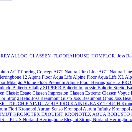
RRY ALLOC
CLASSEN
FLOORAHOUSE
HOMFLOR
Joss B
emium
AGT flooring Concept
AGT Natura Ultra Line
AGT Natura Lin
Herringbone 12
Alpine Floor Aqua Life
Alpine Floor Aqua Life XL
Alp
loor Milango
Alpine Floor Premium
Alpine Floor Herringbone 12 PRO
nitude
Balterio Vitality SUPERB
Balterio Impressio
Balterio Stretto
Ba
en Classic Estate
Classen Impression
Classen Extreme
Classen Vogue
or Strong Helio
Joss Beaumont Gusto
Joss-Beaumont-Opus
Joss Bea
SIC TOUCH
KAINDL AQUA PRO
KAINDL EASY TOUCH
Kron
rum Fiori
Kronopol Aurum Senso
Kronopol Aurum Infinity
Kronopol
MMUT
KRONOTEX EXQUISIT
KRONOTEX AQUA ROBUSTO
SIT PLUS
Norland Herringbone Elegant Strong
Norland Herringbon