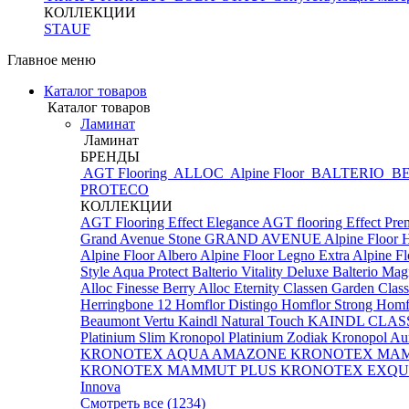
КОЛЛЕКЦИИ
STAUF
Главное меню
Каталог товаров
Каталог товаров
Ламинат
Ламинат
БРЕНДЫ
AGT Flooring
ALLOC
Alpine Floor
BALTERIO
BE
PROTECO
КОЛЛЕКЦИИ
AGT Flooring Effect Elegance
AGT flooring Effect Pr
Grand Avenue Stone
GRAND AVENUE
Alpine Floor 
Alpine Floor Albero
Alpine Floor Legno Extra
Alpine F
Style Aqua Protect
Balterio Vitality Deluxe
Balterio Mag
Alloc Finesse
Berry Alloc Eternity
Classen Garden
Class
Herringbone 12
Homflor Distingo
Homflor Strong
Homfl
Beaumont Vertu
Kaindl Natural Touch
KAINDL CLAS
Platinium Slim
Kronopol Platinium Zodiak
Kronopol Au
KRONOTEX AQUA AMAZONE
KRONOTEX MA
KRONOTEX MAMMUT PLUS
KRONOTEX EXQUI
Innova
Смотреть все (1234)