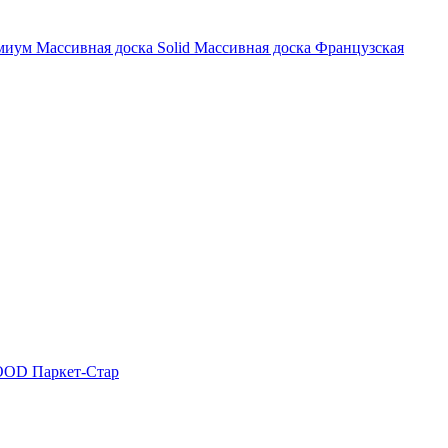
миум
Массивная доска Solid
Массивная доска Французская
OOD
Паркет-Стар