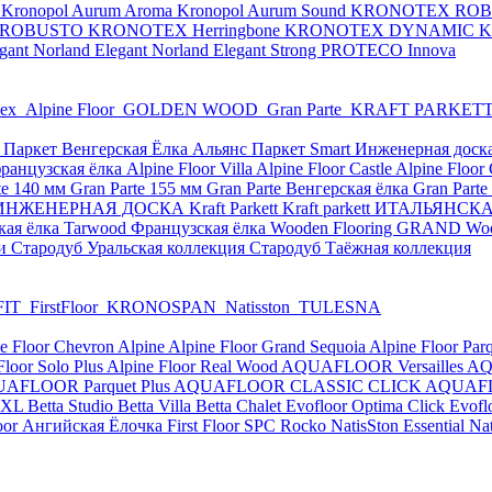
y
Kronopol Aurum Aroma
Kronopol Aurum Sound
KRONOTEX RO
 ROBUSTO
KRONOTEX Herringbone
KRONOTEX DYNAMIC
K
egant
Norland Elegant
Norland Elegant Strong
PROTECO Innova
рех
Alpine Floor
GOLDEN WOOD
Gran Parte
KRAFT PARKET
 Паркет Венгерская Ёлка
Альянс Паркет Smart
Инженерная доск
ранцузская ёлка
Alpine Floor Villa
Alpine Floor Castle
Alpine Flo
te 140 мм
Gran Parte 155 мм
Gran Parte Венгерская ёлка
Gran Part
НЖЕНЕРНАЯ ДОСКА Kraft Parkett
Kraft parkett ИТАЛЬЯНС
кая ёлка
Tarwood Французская ёлка
Wooden Flooring GRAND
Wo
чи
Стародуб Уральская коллекция
Стародуб Таёжная коллекция
FIT
FirstFloor
KRONOSPAN
Natisston
TULESNA
e Floor Chevron Alpine
Alpine Floor Grand Sequoia
Alpine Floor Par
Floor Solo Plus
Alpine Floor Real Wood
AQUAFLOOR Versailles
AQ
AFLOOR Parquet Plus
AQUAFLOOR CLASSIC CLICK
AQUAFL
 XL
Betta Studio
Betta Villa
Betta Chalet
Evofloor Optima Click
Evofl
loor Ангийская Ёлочка
First Floor SPC
Rocko
NatisSton Essential
Na