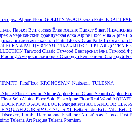
ий орех
Alpine Floor
GOLDEN WOOD
Gran Parte
KRAFT PA
льяна Паркет Венгерская Ёлка
Альянс Паркет Smart
Инженерная
Орех Американский французская ёлка
Alpine Floor Villa
Alpine Flo
оска английская ёлка
Gran Parte 140 мм
Gran Parte 155 мм
Gran P
КАЯ ЕЛКА
ФРАНЦУЗСКАЯ ЁЛКА - ИНЖЕНЕРНАЯ ДОСКА Kraft
COLLECTION
Tarwood Classic
Tarwood Венгерская ёлка
Tarwood Фр
 Flooring Американский орех
Стародуб Белые ночи
Стародуб Ур
FIRMFIT
FirstFloor
KRONOSPAN
Natisston
TULESNA
t
Alpine Floor Chevron Alpine
Alpine Floor Grand Sequoia
Alpine Flo
 Floor Solo
Alpine Floor Solo Plus
Alpine Floor Real Wood
AQUAFLO
FLOOR NANO
AQUAFLOOR Parquet Plus
AQUAFLOOR CLASS
CE
AQUAFLOOR SPACE NUTS XL
Betta Studio
Betta Villa
Betta 
t Discovery
FirmFit Herringbone
FirstFloor Ангийская Ёлочка
First
ttimo
Tulesna Art Parquet
Tulesna Premium