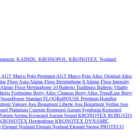
eaumont
KAINDL
KRONOPOL
KRONOTEX
Norland
e
AGT Marco Polo Premium
AGT Marco Polo
Alloc Original
Alloc
ine Floor Aura
Alpine Floor Herringbone 8
Alpine Floor Intensity
Alpine Floor Herringbone 10
Balterio Traditions
Balterio Vitality
lterio Fortissimo
Berry Alloc Chateau
Berry Alloc TrendLine
Berry
FlooraHouse Standart
FLOORaHOUSE Premium
Homflor
umont Valeure
Joss Beaumont Liberte
Joss Beaumont Veritas
Joss
opol Platinium Cuprum
Kronopol Aurum Symfonia
Kronopol
 Aurum Aroma
Kronopol Aurum Sound
KRONOTEX ROBUSTO
KRONOTEX Herringbone
KRONOTEX DYNAMIC
e Elegant
Norland Elegant
Norland Elegant Strong
PROTECO