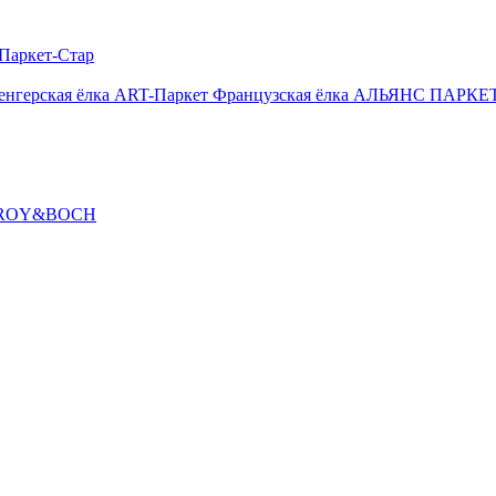
Паркет-Стар
енгерская ёлка
ART-Паркет Французская ёлка
АЛЬЯНС ПАРКЕТ
ROY&BOCH