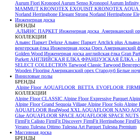
Aurum Fiori
Kronopol Aurum Senso
Kronopol Aurum Infinit
MAMMUT
KRONOTEX EXQUISIT
KRONOTEX AQUA
Norland Herringbone Elegant Strong
Norland Herringbone El
Инженерная доска
БРЕНДЫ
АЛЬЯНС ПАРКЕТ Инженерная доска
Американский о
КОЛЛЕКЦИИ
Альянс Паркет Deluxe
Альянс Паркет Artclick plus
Альяна
венгерская ёлка
Инженерная доска Орех Американский ф
Golden Wood Инженерная доска английская ёлка
Gran Par
Parkett АНГЛИЙСКАЯ ЕЛКА
ФРАНЦУЗСКАЯ ЁЛКА - И
SELECT COLLECTION
Tarwood Classic
Tarwood Венгерс
Wooden Flooring Американский орех
Стародуб Белые но
Виниловые полы
БРЕНДЫ
Alpine Floor
AQUAFLOOR
BETTA
EVOFLOOR
FIRM
КОЛЛЕКЦИИ
Alpine Floor CLASSIC
Alpine Floor Expressive Parquet
Alpin
Alpine Floor Grand Sequoia Village
Alpine Floor Solo
Alpine 
AQUAFLOOR RealWood XXL
AQUAFLOOR NANO
AQU
Glue
AQUAFLOOR SPACE
AQUAFLOOR SPACE NUTS
FirmFit Calisto
FirmFit Discovery
FirmFit Herringbone
FirstF
Verano
Tulesna Ottimo
Tulesna Art Parquet
Tulesna Premium
Массивная доска
БРЕНДЫ