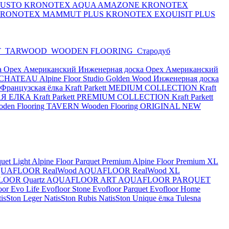
BUSTO
KRONOTEX AQUA AMAZONE
KRONOTEX
RONOTEX MAMMUT PLUS
KRONOTEX EXQUISIT PLUS
T
TARWOOD
WOODEN FLOORING
Стародуб
а Орех Американский
Инженерная доска Орех Американский
or CHATEAU
Alpine Floor Studio
Golden Wood Инженерная доска
e Французская ёлка
Kraft Parkett MEDIUM COLLECTION
Kraft
КАЯ ЕЛКА
Kraft Parkett PREMIUM COLLECTION
Kraft Parkett
oden Flooring TAVERN
Wooden Flooring ORIGINAL NEW
quet Light
Alpine Floor Parquet Premium
Alpine Floor Premium XL
UAFLOOR RealWood
AQUAFLOOR RealWood XL
OOR Quartz
AQUAFLOOR ART
AQUAFLOOR PARQUET
oor Evo Life
Evofloor Stone
Evofloor Parquet
Evofloor Home
tisSton Leger
NatisSton Rubis
NatisSton Unique ёлка
Tulesna