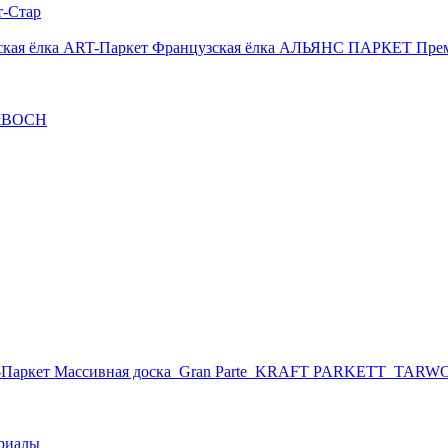
т-Стар
кая ёлка
ART-Паркет Французская ёлка
АЛЬЯНС ПАРКЕТ Пре
&BOCH
Паркет Массивная доска
Gran Parte
KRAFT PARKETT
TARW
риалы