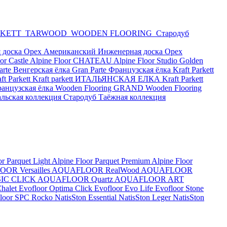
RKETT
TARWOOD
WOODEN FLOORING
Стародуб
 доска Орех Американский
Инженерная доска Орех
or Castle
Alpine Floor CHATEAU
Alpine Floor Studio
Golden
arte Венгерская ёлка
Gran Parte Французская ёлка
Kraft Parkett
 Parkett
Kraft parkett ИТАЛЬЯНСКАЯ ЕЛКА
Kraft Parkett
анцузская ёлка
Wooden Flooring GRAND
Wooden Flooring
альская коллекция
Стародуб Таёжная коллекция
or Parquet Light
Alpine Floor Parquet Premium
Alpine Floor
OR Versailles
AQUAFLOOR RealWood
AQUAFLOOR
IC CLICK
AQUAFLOOR Quartz
AQUAFLOOR ART
Chalet
Evofloor Optima Click
Evofloor Evo Life
Evofloor Stone
 Floor SPC
Rocko
NatisSton Essential
NatisSton Leger
NatisSton