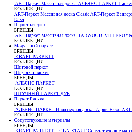
ART-Паркет Массивная доска
АЛЬЯНС ПАРКЕТ
Парке
КОЛЛЕКЦИИ
ART-Паркет Массивная доска Classic
ART-Паркет Венгерс
Ёлка
Паркетная доска
БРЕНДЫ
ART-Паркет Массивная доска
TARWOOD
VILLEROY
КОЛЛЕКЦИИ
Модульный паркет
БРЕНДЫ
KRAFT PARKETT
КОЛЛЕКЦИИ
Щитовой паркет
Штучный паркет
БРЕНДЫ
АЛЬЯНС ПАРКЕТ
КОЛЛЕКЦИИ
ШТУЧНЫЙ ПАРКЕТ ДУБ
Паркет Елочка
БРЕНДЫ
АЛЬЯНС ПАРКЕТ Инженерная доска
Alpine Floor
ART-
КОЛЛЕКЦИИ
Сопутствующие материалы
БРЕНДЫ
KRAFT PARKETT
LOBA
STAUF
Сопутствующие мате