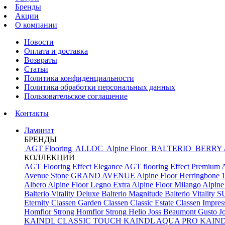
Бренды
Акции
О компании
Новости
Оплата и доставка
Возвраты
Статьи
Политика конфиденциальности
Политика обработки персональных данных
Пользовательское соглашение
Контакты
Ламинат
БРЕНДЫ
AGT Flooring
ALLOC
Alpine Floor
BALTERIO
BERRY
КОЛЛЕКЦИИ
AGT Flooring Effect Elegance
AGT flooring Effect Premium
Avenue Stone
GRAND AVENUE
Alpine Floor Herringbone 
Albero
Alpine Floor Legno Extra
Alpine Floor Milango
Alpine
Balterio Vitality Deluxe
Balterio Magnitude
Balterio Vitalit
Eternity
Classen Garden
Classen Classic Estate
Classen Impres
Homflor Strong
Homflor Strong Helio
Joss Beaumont Gusto
J
KAINDL CLASSIC TOUCH
KAINDL AQUA PRO
KAIN