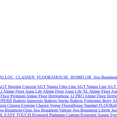
 ALLOC
CLASSEN
FLOORAHOUSE
HOMFLOR
Joss Beaumo
AGT flooring Concept
AGT Natura Ultra Line
AGT Natura Line
AGT 
12
Alpine Floor Aqua Life
Alpine Floor Aqua Life XL
Alpine Floor Au
 Floor Premium
Alpine Floor Herringbone 12 PRO
Alpine Floor Herr
y SUPERB
Balterio Impressio
Balterio Stretto
Balterio Fortissimo
Berry A
sion
Classen Extreme
Classen Vogue
FlooraHouse Standart
FLOORaH
oss-Beaumont-Opus
Joss Beaumont Valeure
Joss Beaumont Liberte
Jos
DL EASY TOUCH
Kronopol Platinium Cuprum
Kronopol Aurum Sym