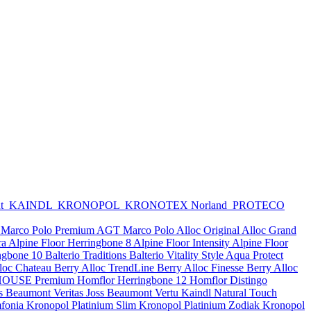
nt
KAINDL
KRONOPOL
KRONOTEX
Norland
PROTECO
Marco Polo Premium
AGT Marco Polo
Alloc Original
Alloc Grand
ra
Alpine Floor Herringbone 8
Alpine Floor Intensity
Alpine Floor
ingbone 10
Balterio Traditions
Balterio Vitality Style Aqua Protect
lloc Chateau
Berry Alloc TrendLine
Berry Alloc Finesse
Berry Alloc
OUSE Premium
Homflor Herringbone 12
Homflor Distingo
s Beaumont Veritas
Joss Beaumont Vertu
Kaindl Natural Touch
fonia
Kronopol Platinium Slim
Kronopol Platinium Zodiak
Kronopol