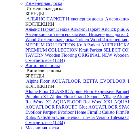
Инженерная доска
Инженерная доска
БРЕНДЫ
АЛЬЯНС ПАРКЕТ Инженерная доска
Американск
КОЛЛЕКЦИИ
Альянс Паркет Deluxe
Альянс Паркет Artclick plus
А
Американский венгерская ёлка
Инженерная доска 
Wood Инженерная доска
Golden Wood Инженерная д
MEDIUM COLLECTION
Kraft Parkett АНГЛИЙС
PREMIUM COLLECTION
Kraft Parkett SELECT 
TAVERN
Wooden Flooring ORIGINAL NEW
Wooden
Смотреть все (1234)
Виниловые полы
Виниловые полы
БРЕНДЫ
Alpine Floor
AQUAFLOOR
BETTA
EVOFLOOR
КОЛЛЕКЦИИ
Alpine Floor CLASSIC
Alpine Floor Expressive Parque
Premium XL
Alpine Floor Grand Sequoia Village
Alpine
RealWood XL
AQUAFLOOR RealWood XXL
AQUA
AQUAFLOOR PARQUET Glue
AQUAFLOOR SPA
Evofloor Parquet
Evofloor Home
FirmFit Calisto
FirmFi
Rubis
NatisSton Unique ёлка
Tulesna Verano
Tulesna O
Смотреть все (1234)
Массивная доска