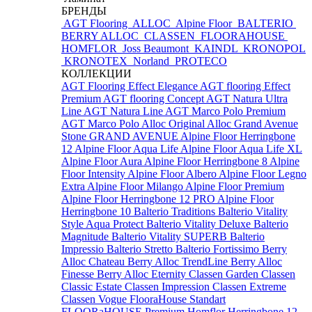
БРЕНДЫ
AGT Flooring
ALLOC
Alpine Floor
BALTERIO
BERRY ALLOC
CLASSEN
FLOORAHOUSE
HOMFLOR
Joss Beaumont
KAINDL
KRONOPOL
KRONOTEX
Norland
PROTECO
КОЛЛЕКЦИИ
AGT Flooring Effect Elegance
AGT flooring Effect
Premium
AGT flooring Concept
AGT Natura Ultra
Line
AGT Natura Line
AGT Marco Polo Premium
AGT Marco Polo
Alloc Original
Alloc Grand Avenue
Stone
GRAND AVENUE
Alpine Floor Herringbone
12
Alpine Floor Aqua Life
Alpine Floor Aqua Life XL
Alpine Floor Aura
Alpine Floor Herringbone 8
Alpine
Floor Intensity
Alpine Floor Albero
Alpine Floor Legno
Extra
Alpine Floor Milango
Alpine Floor Premium
Alpine Floor Herringbone 12 PRO
Alpine Floor
Herringbone 10
Balterio Traditions
Balterio Vitality
Style Aqua Protect
Balterio Vitality Deluxe
Balterio
Magnitude
Balterio Vitality SUPERB
Balterio
Impressio
Balterio Stretto
Balterio Fortissimo
Berry
Alloc Chateau
Berry Alloc TrendLine
Berry Alloc
Finesse
Berry Alloc Eternity
Classen Garden
Classen
Classic Estate
Classen Impression
Classen Extreme
Classen Vogue
FlooraHouse Standart
FLOORaHOUSE Premium
Homflor Herringbone 12