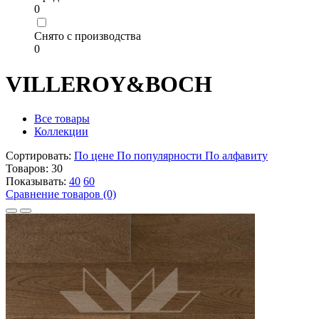
0
Снято с производства
0
VILLEROY&BOCH
Все товары
Коллекции
Сортировать:
По цене
По популярности
По алфавиту
Товаров:
30
Показывать:
40
60
Сравнение товаров (0)