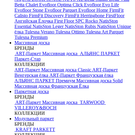
Betta Chalet
Evofloor Optima Click
Evofloor Evo Life
Evofloor Stone
Evofloor Parquet
Evofloor Home
FirmFit
Calisto
FirmFit Discovery
FirmFit Herringbone
FirstFloor
Ангийская Ёлочка
First Floor SPC
Rocko
NatisSton
Essential
NatisSton Leger
NatisSton Rubis
NatisSton Unique
ёлка
Tulesna Verano
Tulesna Ottimo
Tulesna Art Parquet
Tulesna Premium
Массивная доска
БРЕНДЫ
ART-Паркет Массивная доска
АЛЬЯНС ПАРКЕТ
Паркет-Стар
КОЛЛЕКЦИИ
ART-Паркет Массивная доска Classic
ART-Паркет
Венгерская ёлка
ART-Паркет Французская ёлка
АЛЬЯНС ПАРКЕТ Премиум
Массивная доска Solid
Массивная доска Французская Ёлка
Паркетная доска
БРЕНДЫ
ART-Паркет Массивная доска
TARWOOD
VILLEROY&BOCH
КОЛЛЕКЦИИ
Модульный паркет
БРЕНДЫ
KRAFT PARKETT
КОЛЛЕКЦИИ