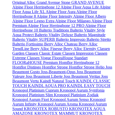
Original
Alloc Grand Avenue Stone
GRAND AVENUE
Alpine Floor Herringbone 12
Alpine Floor Aqua Life
Alpine
Floor Aqua Life XL
Alpine Floor Aura
Alpine Floor
Herringbone 8
Alpine Floor Intensity
Alpine Floor Albero
Alpine Floor Legno Extra
Alpine Floor Milango
Alpine Floor
Premium
Alpine Floor Herringbone 12 PRO
Alpine Floor
Herringbone 10
Balterio Traditions
Balterio Vitality Style
Aqua Protect
Balterio Vitality Deluxe
Balterio Magnitude
Balterio Vitality SUPERB
Balterio Impressio
Balterio Stretto
Balterio Fortissimo
Berry Alloc Chateau
Berry Alloc
TrendLine
Berry Alloc Finesse
Berry Alloc Eternity
Classen
Garden
Classen Classic Estate
Classen Impression
Classen
Extreme
Classen Vogue
FlooraHouse Standart
FLOORaHOUSE Premium
Homflor Herringbone 12
Homflor Distingo
Homflor Strong
Homflor Strong Helio
Joss
Beaumont Gusto
Joss-Beaumont-Opus
Joss Beaumont
Valeure
Joss Beaumont Liberte
Joss Beaumont Veritas
Joss
Beaumont Vertu
Kaindl Natural Touch
KAINDL CLASSIC
TOUCH
KAINDL AQUA PRO
KAINDL EASY TOUCH
Kronopol Platinium Cuprum
Kronopol Aurum Symfonia
Kronopol Platinium Slim
Kronopol Platinium Zodiak
Kronopol Aurum Fiori
Kronopol Aurum Senso
Kronopol
Aurum Infinity
Kronopol Aurum Aroma
Kronopol Aurum
Sound
KRONOTEX ROBUSTO
KRONOTEX AQUA
AMAZONE
KRONOTEX MAMMUT
KRONOTEX