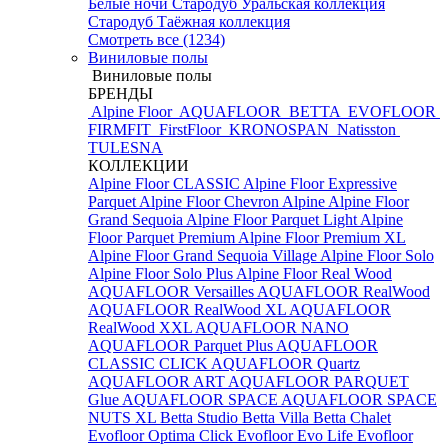
Белые ночи
Стародуб Уральская коллекция
Стародуб Таёжная коллекция
Смотреть все (1234)
Виниловые полы
Виниловые полы
БРЕНДЫ
Alpine Floor
AQUAFLOOR
BETTA
EVOFLOOR
FIRMFIT
FirstFloor
KRONOSPAN
Natisston
TULESNA
КОЛЛЕКЦИИ
Alpine Floor CLASSIC
Alpine Floor Expressive
Parquet
Alpine Floor Chevron Alpine
Alpine Floor
Grand Sequoia
Alpine Floor Parquet Light
Alpine
Floor Parquet Premium
Alpine Floor Premium XL
Alpine Floor Grand Sequoia Village
Alpine Floor Solo
Alpine Floor Solo Plus
Alpine Floor Real Wood
AQUAFLOOR Versailles
AQUAFLOOR RealWood
AQUAFLOOR RealWood XL
AQUAFLOOR
RealWood XXL
AQUAFLOOR NANO
AQUAFLOOR Parquet Plus
AQUAFLOOR
CLASSIC CLICK
AQUAFLOOR Quartz
AQUAFLOOR ART
AQUAFLOOR PARQUET
Glue
AQUAFLOOR SPACE
AQUAFLOOR SPACE
NUTS XL
Betta Studio
Betta Villa
Betta Chalet
Evofloor Optima Click
Evofloor Evo Life
Evofloor