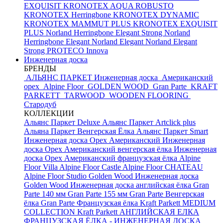
EXQUISIT
KRONOTEX AQUA ROBUSTO
KRONOTEX Herringbone
KRONOTEX DYNAMIC
KRONOTEX MAMMUT PLUS
KRONOTEX EXQUISIT
PLUS
Norland Herringbone Elegant Strong
Norland
Herringbone Elegant
Norland Elegant
Norland Elegant
Strong
PROTECO Innova
Инженерная доска
БРЕНДЫ
АЛЬЯНС ПАРКЕТ Инженерная доска
Американский
орех
Alpine Floor
GOLDEN WOOD
Gran Parte
KRAFT
PARKETT
TARWOOD
WOODEN FLOORING
Стародуб
КОЛЛЕКЦИИ
Альянс Паркет Deluxe
Альянс Паркет Artclick plus
Альяна Паркет Венгерская Ёлка
Альянс Паркет Smart
Инженерная доска Орех Американский
Инженерная
доска Орех Американский венгерская ёлка
Инженерная
доска Орех Американский французская ёлка
Alpine
Floor Villa
Alpine Floor Castle
Alpine Floor CHATEAU
Alpine Floor Studio
Golden Wood Инженерная доска
Golden Wood Инженерная доска английская ёлка
Gran
Parte 140 мм
Gran Parte 155 мм
Gran Parte Венгерская
ёлка
Gran Parte Французская ёлка
Kraft Parkett MEDIUM
COLLECTION
Kraft Parkett АНГЛИЙСКАЯ ЕЛКА
ФРАНЦУЗСКАЯ ЁЛКА - ИНЖЕНЕРНАЯ ДОСКА