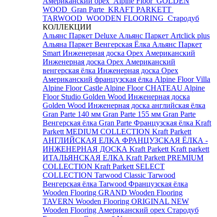
Американский орех
Alpine Floor
GOLDEN
WOOD
Gran Parte
KRAFT PARKETT
TARWOOD
WOODEN FLOORING
Стародуб
КОЛЛЕКЦИИ
Альянс Паркет Deluxe
Альянс Паркет Artclick plus
Альяна Паркет Венгерская Ёлка
Альянс Паркет
Smart
Инженерная доска Орех Американский
Инженерная доска Орех Американский
венгерская ёлка
Инженерная доска Орех
Американский французская ёлка
Alpine Floor Villa
Alpine Floor Castle
Alpine Floor CHATEAU
Alpine
Floor Studio
Golden Wood Инженерная доска
Golden Wood Инженерная доска английская ёлка
Gran Parte 140 мм
Gran Parte 155 мм
Gran Parte
Венгерская ёлка
Gran Parte Французская ёлка
Kraft
Parkett MEDIUM COLLECTION
Kraft Parkett
АНГЛИЙСКАЯ ЕЛКА
ФРАНЦУЗСКАЯ ЁЛКА -
ИНЖЕНЕРНАЯ ДОСКА Kraft Parkett
Kraft parkett
ИТАЛЬЯНСКАЯ ЕЛКА
Kraft Parkett PREMIUM
COLLECTION
Kraft Parkett SELECT
COLLECTION
Tarwood Classic
Tarwood
Венгерская ёлка
Tarwood Французская ёлка
Wooden Flooring GRAND
Wooden Flooring
TAVERN
Wooden Flooring ORIGINAL NEW
Wooden Flooring Американский орех
Стародуб