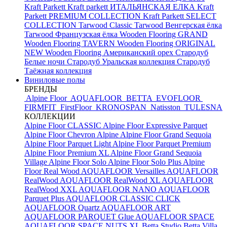
Kraft Parkett
Kraft parkett ИТАЛЬЯНСКАЯ ЕЛКА
Kraft
Parkett PREMIUM COLLECTION
Kraft Parkett SELECT
COLLECTION
Tarwood Classic
Tarwood Венгерская ёлка
Tarwood Французская ёлка
Wooden Flooring GRAND
Wooden Flooring TAVERN
Wooden Flooring ORIGINAL
NEW
Wooden Flooring Американский орех
Стародуб
Белые ночи
Стародуб Уральская коллекция
Стародуб
Таёжная коллекция
Виниловые полы
БРЕНДЫ
Alpine Floor
AQUAFLOOR
BETTA
EVOFLOOR
FIRMFIT
FirstFloor
KRONOSPAN
Natisston
TULESNA
КОЛЛЕКЦИИ
Alpine Floor CLASSIC
Alpine Floor Expressive Parquet
Alpine Floor Chevron Alpine
Alpine Floor Grand Sequoia
Alpine Floor Parquet Light
Alpine Floor Parquet Premium
Alpine Floor Premium XL
Alpine Floor Grand Sequoia
Village
Alpine Floor Solo
Alpine Floor Solo Plus
Alpine
Floor Real Wood
AQUAFLOOR Versailles
AQUAFLOOR
RealWood
AQUAFLOOR RealWood XL
AQUAFLOOR
RealWood XXL
AQUAFLOOR NANO
AQUAFLOOR
Parquet Plus
AQUAFLOOR CLASSIC CLICK
AQUAFLOOR Quartz
AQUAFLOOR ART
AQUAFLOOR PARQUET Glue
AQUAFLOOR SPACE
AQUAFLOOR SPACE NUTS XL
Betta Studio
Betta Villa