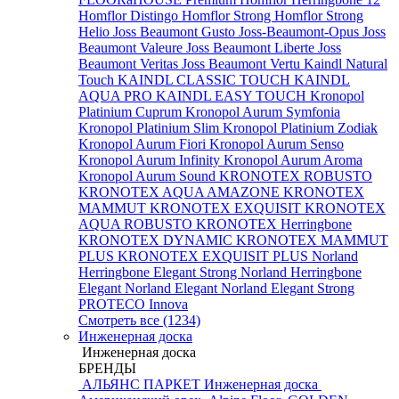
Homflor Distingo
Homflor Strong
Homflor Strong
Helio
Joss Beaumont Gusto
Joss-Beaumont-Opus
Joss
Beaumont Valeure
Joss Beaumont Liberte
Joss
Beaumont Veritas
Joss Beaumont Vertu
Kaindl Natural
Touch
KAINDL CLASSIC TOUCH
KAINDL
AQUA PRO
KAINDL EASY TOUCH
Kronopol
Platinium Cuprum
Kronopol Aurum Symfonia
Kronopol Platinium Slim
Kronopol Platinium Zodiak
Kronopol Aurum Fiori
Kronopol Aurum Senso
Kronopol Aurum Infinity
Kronopol Aurum Aroma
Kronopol Aurum Sound
KRONOTEX ROBUSTO
KRONOTEX AQUA AMAZONE
KRONOTEX
MAMMUT
KRONOTEX EXQUISIT
KRONOTEX
AQUA ROBUSTO
KRONOTEX Herringbone
KRONOTEX DYNAMIC
KRONOTEX MAMMUT
PLUS
KRONOTEX EXQUISIT PLUS
Norland
Herringbone Elegant Strong
Norland Herringbone
Elegant
Norland Elegant
Norland Elegant Strong
PROTECO Innova
Смотреть все (1234)
Инженерная доска
Инженерная доска
БРЕНДЫ
АЛЬЯНС ПАРКЕТ Инженерная доска