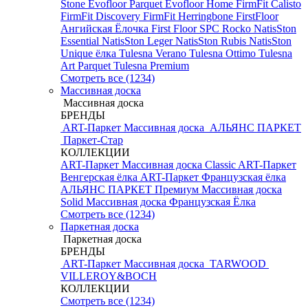
Stone
Evofloor Parquet
Evofloor Home
FirmFit Calisto
FirmFit Discovery
FirmFit Herringbone
FirstFloor
Ангийская Ёлочка
First Floor SPC
Rocko
NatisSton
Essential
NatisSton Leger
NatisSton Rubis
NatisSton
Unique ёлка
Tulesna Verano
Tulesna Ottimo
Tulesna
Art Parquet
Tulesna Premium
Смотреть все (1234)
Массивная доска
Массивная доска
БРЕНДЫ
ART-Паркет Массивная доска
АЛЬЯНС ПАРКЕТ
Паркет-Стар
КОЛЛЕКЦИИ
ART-Паркет Массивная доска Classic
ART-Паркет
Венгерская ёлка
ART-Паркет Французская ёлка
АЛЬЯНС ПАРКЕТ Премиум
Массивная доска
Solid
Массивная доска Французская Ёлка
Смотреть все (1234)
Паркетная доска
Паркетная доска
БРЕНДЫ
ART-Паркет Массивная доска
TARWOOD
VILLEROY&BOCH
КОЛЛЕКЦИИ
Смотреть все (1234)