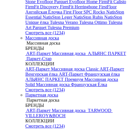
Stone
Evofloor Parquet
Evofloor Home
FirmFit Calisto
FirmFit Discovery
FirmFit Herringbone
FirstFloor
Ангийская Ёлочка
First Floor SPC
Rocko
NatisSton
Essential
NatisSton Leger
NatisSton Rubis
NatisSton
Unique ёлка
Tulesna Verano
Tulesna Ottimo
Tulesna
Art Parquet
Tulesna Premium
Смотреть все (1234)
Массивная доска
Массивная доска
БРЕНДЫ
ART-Паркет Массивная доска
АЛЬЯНС ПАРКЕТ
Паркет-Стар
КОЛЛЕКЦИИ
ART-Паркет Массивная доска Classic
ART-Паркет
Венгерская ёлка
ART-Паркет Французская ёлка
АЛЬЯНС ПАРКЕТ Премиум
Массивная доска
Solid
Массивная доска Французская Ёлка
Смотреть все (1234)
Паркетная доска
Паркетная доска
БРЕНДЫ
ART-Паркет Массивная доска
TARWOOD
VILLEROY&BOCH
КОЛЛЕКЦИИ
Смотреть все (1234)