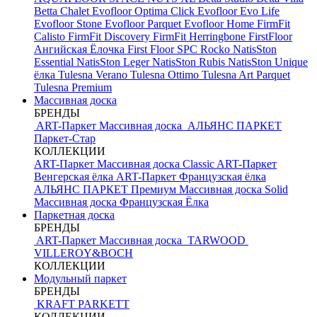
Betta Chalet
Evofloor Optima Click
Evofloor Evo Life
Evofloor Stone
Evofloor Parquet
Evofloor Home
FirmFit
Calisto
FirmFit Discovery
FirmFit Herringbone
FirstFloor
Ангийская Ёлочка
First Floor SPC
Rocko
NatisSton
Essential
NatisSton Leger
NatisSton Rubis
NatisSton Unique
ёлка
Tulesna Verano
Tulesna Ottimo
Tulesna Art Parquet
Tulesna Premium
Массивная доска
БРЕНДЫ
ART-Паркет Массивная доска
АЛЬЯНС ПАРКЕТ
Паркет-Стар
КОЛЛЕКЦИИ
ART-Паркет Массивная доска Classic
ART-Паркет
Венгерская ёлка
ART-Паркет Французская ёлка
АЛЬЯНС ПАРКЕТ Премиум
Массивная доска Solid
Массивная доска Французская Ёлка
Паркетная доска
БРЕНДЫ
ART-Паркет Массивная доска
TARWOOD
VILLEROY&BOCH
КОЛЛЕКЦИИ
Модульный паркет
БРЕНДЫ
KRAFT PARKETT
КОЛЛЕКЦИИ