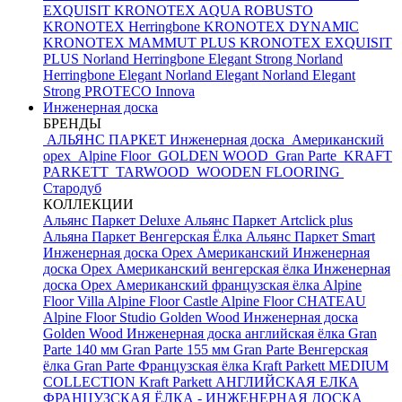
EXQUISIT
KRONOTEX AQUA ROBUSTO
KRONOTEX Herringbone
KRONOTEX DYNAMIC
KRONOTEX MAMMUT PLUS
KRONOTEX EXQUISIT
PLUS
Norland Herringbone Elegant Strong
Norland
Herringbone Elegant
Norland Elegant
Norland Elegant
Strong
PROTECO Innova
Инженерная доска
БРЕНДЫ
АЛЬЯНС ПАРКЕТ Инженерная доска
Американский
орех
Alpine Floor
GOLDEN WOOD
Gran Parte
KRAFT
PARKETT
TARWOOD
WOODEN FLOORING
Стародуб
КОЛЛЕКЦИИ
Альянс Паркет Deluxe
Альянс Паркет Artclick plus
Альяна Паркет Венгерская Ёлка
Альянс Паркет Smart
Инженерная доска Орех Американский
Инженерная
доска Орех Американский венгерская ёлка
Инженерная
доска Орех Американский французская ёлка
Alpine
Floor Villa
Alpine Floor Castle
Alpine Floor CHATEAU
Alpine Floor Studio
Golden Wood Инженерная доска
Golden Wood Инженерная доска английская ёлка
Gran
Parte 140 мм
Gran Parte 155 мм
Gran Parte Венгерская
ёлка
Gran Parte Французская ёлка
Kraft Parkett MEDIUM
COLLECTION
Kraft Parkett АНГЛИЙСКАЯ ЕЛКА
ФРАНЦУЗСКАЯ ЁЛКА - ИНЖЕНЕРНАЯ ДОСКА