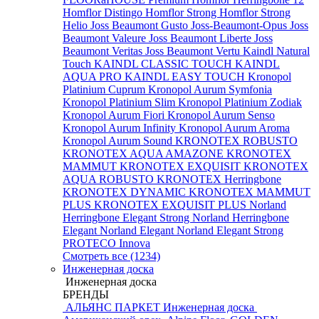
Homflor Distingo
Homflor Strong
Homflor Strong
Helio
Joss Beaumont Gusto
Joss-Beaumont-Opus
Joss
Beaumont Valeure
Joss Beaumont Liberte
Joss
Beaumont Veritas
Joss Beaumont Vertu
Kaindl Natural
Touch
KAINDL CLASSIC TOUCH
KAINDL
AQUA PRO
KAINDL EASY TOUCH
Kronopol
Platinium Cuprum
Kronopol Aurum Symfonia
Kronopol Platinium Slim
Kronopol Platinium Zodiak
Kronopol Aurum Fiori
Kronopol Aurum Senso
Kronopol Aurum Infinity
Kronopol Aurum Aroma
Kronopol Aurum Sound
KRONOTEX ROBUSTO
KRONOTEX AQUA AMAZONE
KRONOTEX
MAMMUT
KRONOTEX EXQUISIT
KRONOTEX
AQUA ROBUSTO
KRONOTEX Herringbone
KRONOTEX DYNAMIC
KRONOTEX MAMMUT
PLUS
KRONOTEX EXQUISIT PLUS
Norland
Herringbone Elegant Strong
Norland Herringbone
Elegant
Norland Elegant
Norland Elegant Strong
PROTECO Innova
Смотреть все (1234)
Инженерная доска
Инженерная доска
БРЕНДЫ
АЛЬЯНС ПАРКЕТ Инженерная доска