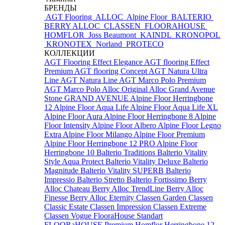
БРЕНДЫ
AGT Flooring
ALLOC
Alpine Floor
BALTERIO
BERRY ALLOC
CLASSEN
FLOORAHOUSE
HOMFLOR
Joss Beaumont
KAINDL
KRONOPOL
KRONOTEX
Norland
PROTECO
КОЛЛЕКЦИИ
AGT Flooring Effect Elegance
AGT flooring Effect
Premium
AGT flooring Concept
AGT Natura Ultra
Line
AGT Natura Line
AGT Marco Polo Premium
AGT Marco Polo
Alloc Original
Alloc Grand Avenue
Stone
GRAND AVENUE
Alpine Floor Herringbone
12
Alpine Floor Aqua Life
Alpine Floor Aqua Life XL
Alpine Floor Aura
Alpine Floor Herringbone 8
Alpine
Floor Intensity
Alpine Floor Albero
Alpine Floor Legno
Extra
Alpine Floor Milango
Alpine Floor Premium
Alpine Floor Herringbone 12 PRO
Alpine Floor
Herringbone 10
Balterio Traditions
Balterio Vitality
Style Aqua Protect
Balterio Vitality Deluxe
Balterio
Magnitude
Balterio Vitality SUPERB
Balterio
Impressio
Balterio Stretto
Balterio Fortissimo
Berry
Alloc Chateau
Berry Alloc TrendLine
Berry Alloc
Finesse
Berry Alloc Eternity
Classen Garden
Classen
Classic Estate
Classen Impression
Classen Extreme
Classen Vogue
FlooraHouse Standart
FLOORaHOUSE Premium
Homflor Herringbone 12