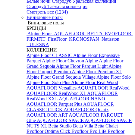
Белые ночи
Стародуб Уральская коллекция
Стародуб Таёжная коллекция
Смотреть все (1234)
Виниловые полы
Виниловые полы
БРЕНДЫ
Alpine Floor
AQUAFLOOR
BETTA
EVOFLOOR
FIRMFIT
FirstFloor
KRONOSPAN
Natisston
TULESNA
КОЛЛЕКЦИИ
Alpine Floor CLASSIC
Alpine Floor Expressive
Parquet
Alpine Floor Chevron Alpine
Alpine Floor
Grand Sequoia
Alpine Floor Parquet Light
Alpine
Floor Parquet Premium
Alpine Floor Premium XL
Alpine Floor Grand Sequoia Village
Alpine Floor Solo
Alpine Floor Solo Plus
Alpine Floor Real Wood
AQUAFLOOR Versailles
AQUAFLOOR RealWood
AQUAFLOOR RealWood XL
AQUAFLOOR
RealWood XXL
AQUAFLOOR NANO
AQUAFLOOR Parquet Plus
AQUAFLOOR
CLASSIC CLICK
AQUAFLOOR Quartz
AQUAFLOOR ART
AQUAFLOOR PARQUET
Glue
AQUAFLOOR SPACE
AQUAFLOOR SPACE
NUTS XL
Betta Studio
Betta Villa
Betta Chalet
Evofloor Optima Click
Evofloor Evo Life
Evofloor