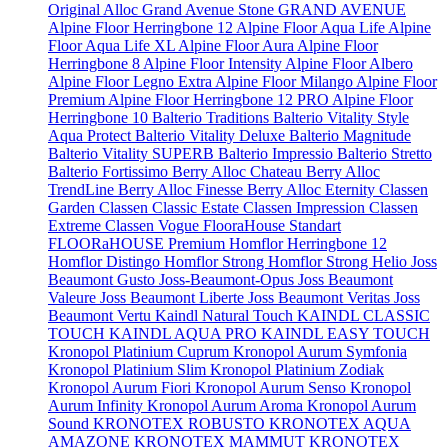
Original
Alloc Grand Avenue Stone
GRAND AVENUE
Alpine Floor Herringbone 12
Alpine Floor Aqua Life
Alpine
Floor Aqua Life XL
Alpine Floor Aura
Alpine Floor
Herringbone 8
Alpine Floor Intensity
Alpine Floor Albero
Alpine Floor Legno Extra
Alpine Floor Milango
Alpine Floor
Premium
Alpine Floor Herringbone 12 PRO
Alpine Floor
Herringbone 10
Balterio Traditions
Balterio Vitality Style
Aqua Protect
Balterio Vitality Deluxe
Balterio Magnitude
Balterio Vitality SUPERB
Balterio Impressio
Balterio Stretto
Balterio Fortissimo
Berry Alloc Chateau
Berry Alloc
TrendLine
Berry Alloc Finesse
Berry Alloc Eternity
Classen
Garden
Classen Classic Estate
Classen Impression
Classen
Extreme
Classen Vogue
FlooraHouse Standart
FLOORaHOUSE Premium
Homflor Herringbone 12
Homflor Distingo
Homflor Strong
Homflor Strong Helio
Joss
Beaumont Gusto
Joss-Beaumont-Opus
Joss Beaumont
Valeure
Joss Beaumont Liberte
Joss Beaumont Veritas
Joss
Beaumont Vertu
Kaindl Natural Touch
KAINDL CLASSIC
TOUCH
KAINDL AQUA PRO
KAINDL EASY TOUCH
Kronopol Platinium Cuprum
Kronopol Aurum Symfonia
Kronopol Platinium Slim
Kronopol Platinium Zodiak
Kronopol Aurum Fiori
Kronopol Aurum Senso
Kronopol
Aurum Infinity
Kronopol Aurum Aroma
Kronopol Aurum
Sound
KRONOTEX ROBUSTO
KRONOTEX AQUA
AMAZONE
KRONOTEX MAMMUT
KRONOTEX