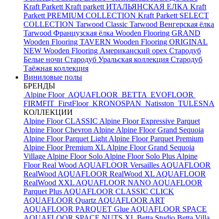
Kraft Parkett
Kraft parkett ИТАЛЬЯНСКАЯ ЕЛКА
Kraft
Parkett PREMIUM COLLECTION
Kraft Parkett SELECT
COLLECTION
Tarwood Classic
Tarwood Венгерская ёлка
Tarwood Французская ёлка
Wooden Flooring GRAND
Wooden Flooring TAVERN
Wooden Flooring ORIGINAL
NEW
Wooden Flooring Американский орех
Стародуб
Белые ночи
Стародуб Уральская коллекция
Стародуб
Таёжная коллекция
Виниловые полы
БРЕНДЫ
Alpine Floor
AQUAFLOOR
BETTA
EVOFLOOR
FIRMFIT
FirstFloor
KRONOSPAN
Natisston
TULESNA
КОЛЛЕКЦИИ
Alpine Floor CLASSIC
Alpine Floor Expressive Parquet
Alpine Floor Chevron Alpine
Alpine Floor Grand Sequoia
Alpine Floor Parquet Light
Alpine Floor Parquet Premium
Alpine Floor Premium XL
Alpine Floor Grand Sequoia
Village
Alpine Floor Solo
Alpine Floor Solo Plus
Alpine
Floor Real Wood
AQUAFLOOR Versailles
AQUAFLOOR
RealWood
AQUAFLOOR RealWood XL
AQUAFLOOR
RealWood XXL
AQUAFLOOR NANO
AQUAFLOOR
Parquet Plus
AQUAFLOOR CLASSIC CLICK
AQUAFLOOR Quartz
AQUAFLOOR ART
AQUAFLOOR PARQUET Glue
AQUAFLOOR SPACE
AQUAFLOOR SPACE NUTS XL
Betta Studio
Betta Villa