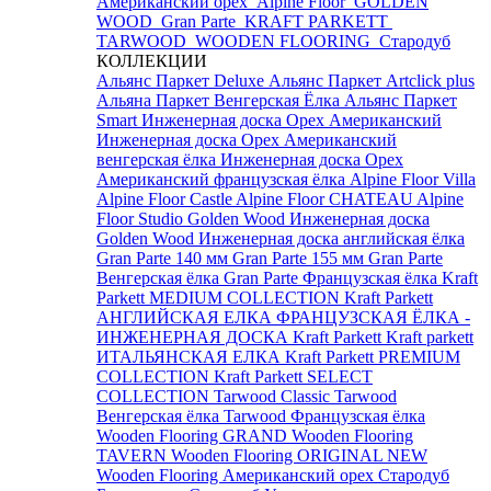
Американский орех
Alpine Floor
GOLDEN
WOOD
Gran Parte
KRAFT PARKETT
TARWOOD
WOODEN FLOORING
Стародуб
КОЛЛЕКЦИИ
Альянс Паркет Deluxe
Альянс Паркет Artclick plus
Альяна Паркет Венгерская Ёлка
Альянс Паркет
Smart
Инженерная доска Орех Американский
Инженерная доска Орех Американский
венгерская ёлка
Инженерная доска Орех
Американский французская ёлка
Alpine Floor Villa
Alpine Floor Castle
Alpine Floor CHATEAU
Alpine
Floor Studio
Golden Wood Инженерная доска
Golden Wood Инженерная доска английская ёлка
Gran Parte 140 мм
Gran Parte 155 мм
Gran Parte
Венгерская ёлка
Gran Parte Французская ёлка
Kraft
Parkett MEDIUM COLLECTION
Kraft Parkett
АНГЛИЙСКАЯ ЕЛКА
ФРАНЦУЗСКАЯ ЁЛКА -
ИНЖЕНЕРНАЯ ДОСКА Kraft Parkett
Kraft parkett
ИТАЛЬЯНСКАЯ ЕЛКА
Kraft Parkett PREMIUM
COLLECTION
Kraft Parkett SELECT
COLLECTION
Tarwood Classic
Tarwood
Венгерская ёлка
Tarwood Французская ёлка
Wooden Flooring GRAND
Wooden Flooring
TAVERN
Wooden Flooring ORIGINAL NEW
Wooden Flooring Американский орех
Стародуб