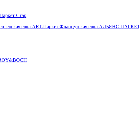
Паркет-Стар
енгерская ёлка
ART-Паркет Французская ёлка
АЛЬЯНС ПАРКЕТ
ROY&BOCH