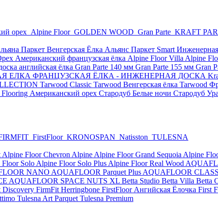
ий орех
Alpine Floor
GOLDEN WOOD
Gran Parte
KRAFT PA
льяна Паркет Венгерская Ёлка
Альянс Паркет Smart
Инженерная
Орех Американский французская ёлка
Alpine Floor Villa
Alpine Flo
оска английская ёлка
Gran Parte 140 мм
Gran Parte 155 мм
Gran P
КАЯ ЕЛКА
ФРАНЦУЗСКАЯ ЁЛКА - ИНЖЕНЕРНАЯ ДОСКА Kraft
COLLECTION
Tarwood Classic
Tarwood Венгерская ёлка
Tarwood Фр
 Flooring Американский орех
Стародуб Белые ночи
Стародуб Ур
FIRMFIT
FirstFloor
KRONOSPAN
Natisston
TULESNA
t
Alpine Floor Chevron Alpine
Alpine Floor Grand Sequoia
Alpine Flo
 Floor Solo
Alpine Floor Solo Plus
Alpine Floor Real Wood
AQUAFLO
FLOOR NANO
AQUAFLOOR Parquet Plus
AQUAFLOOR CLASS
CE
AQUAFLOOR SPACE NUTS XL
Betta Studio
Betta Villa
Betta 
t Discovery
FirmFit Herringbone
FirstFloor Ангийская Ёлочка
First
ttimo
Tulesna Art Parquet
Tulesna Premium