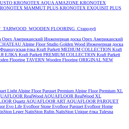
BUSTO
KRONOTEX AQUA AMAZONE
KRONOTEX
RONOTEX MAMMUT PLUS
KRONOTEX EXQUISIT PLUS
T
TARWOOD
WOODEN FLOORING
Стародуб
а Орех Американский
Инженерная доска Орех Американский
or CHATEAU
Alpine Floor Studio
Golden Wood Инженерная доска
e Французская ёлка
Kraft Parkett MEDIUM COLLECTION
Kraft
КАЯ ЕЛКА
Kraft Parkett PREMIUM COLLECTION
Kraft Parkett
oden Flooring TAVERN
Wooden Flooring ORIGINAL NEW
quet Light
Alpine Floor Parquet Premium
Alpine Floor Premium XL
UAFLOOR RealWood
AQUAFLOOR RealWood XL
OOR Quartz
AQUAFLOOR ART
AQUAFLOOR PARQUET
oor Evo Life
Evofloor Stone
Evofloor Parquet
Evofloor Home
tisSton Leger
NatisSton Rubis
NatisSton Unique ёлка
Tulesna