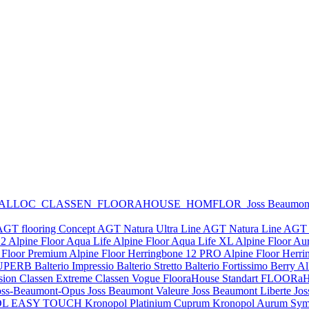
 ALLOC
CLASSEN
FLOORAHOUSE
HOMFLOR
Joss Beaumo
AGT flooring Concept
AGT Natura Ultra Line
AGT Natura Line
AGT 
12
Alpine Floor Aqua Life
Alpine Floor Aqua Life XL
Alpine Floor Au
 Floor Premium
Alpine Floor Herringbone 12 PRO
Alpine Floor Herr
y SUPERB
Balterio Impressio
Balterio Stretto
Balterio Fortissimo
Berry A
sion
Classen Extreme
Classen Vogue
FlooraHouse Standart
FLOORaH
oss-Beaumont-Opus
Joss Beaumont Valeure
Joss Beaumont Liberte
Jos
DL EASY TOUCH
Kronopol Platinium Cuprum
Kronopol Aurum Sym