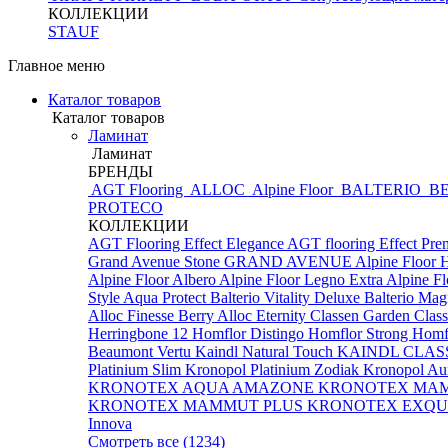
КОЛЛЕКЦИИ
STAUF
Главное меню
Каталог товаров
Каталог товаров
Ламинат
Ламинат
БРЕНДЫ
AGT Flooring
ALLOC
Alpine Floor
BALTERIO
BE
PROTECO
КОЛЛЕКЦИИ
AGT Flooring Effect Elegance
AGT flooring Effect Pr
Grand Avenue Stone
GRAND AVENUE
Alpine Floor 
Alpine Floor Albero
Alpine Floor Legno Extra
Alpine F
Style Aqua Protect
Balterio Vitality Deluxe
Balterio Mag
Alloc Finesse
Berry Alloc Eternity
Classen Garden
Class
Herringbone 12
Homflor Distingo
Homflor Strong
Homfl
Beaumont Vertu
Kaindl Natural Touch
KAINDL CLAS
Platinium Slim
Kronopol Platinium Zodiak
Kronopol Au
KRONOTEX AQUA AMAZONE
KRONOTEX MA
KRONOTEX MAMMUT PLUS
KRONOTEX EXQUI
Innova
Смотреть все (1234)