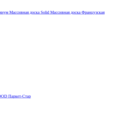
миум
Массивная доска Solid
Массивная доска Французская
OOD
Паркет-Стар