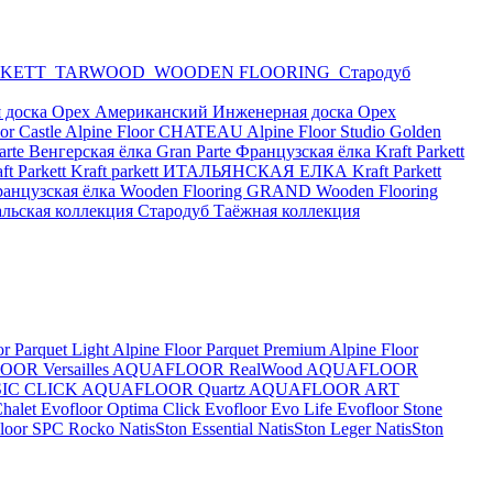
RKETT
TARWOOD
WOODEN FLOORING
Стародуб
 доска Орех Американский
Инженерная доска Орех
or Castle
Alpine Floor CHATEAU
Alpine Floor Studio
Golden
arte Венгерская ёлка
Gran Parte Французская ёлка
Kraft Parkett
 Parkett
Kraft parkett ИТАЛЬЯНСКАЯ ЕЛКА
Kraft Parkett
анцузская ёлка
Wooden Flooring GRAND
Wooden Flooring
альская коллекция
Стародуб Таёжная коллекция
or Parquet Light
Alpine Floor Parquet Premium
Alpine Floor
OR Versailles
AQUAFLOOR RealWood
AQUAFLOOR
IC CLICK
AQUAFLOOR Quartz
AQUAFLOOR ART
Chalet
Evofloor Optima Click
Evofloor Evo Life
Evofloor Stone
 Floor SPC
Rocko
NatisSton Essential
NatisSton Leger
NatisSton