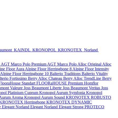
eaumont
KAINDL
KRONOPOL
KRONOTEX
Norland
e
AGT Marco Polo Premium
AGT Marco Polo
Alloc Original
Alloc
ine Floor Aura
Alpine Floor Herringbone 8
Alpine Floor Intensity
Alpine Floor Herringbone 10
Balterio Traditions
Balterio Vitality
lterio Fortissimo
Berry Alloc Chateau
Berry Alloc TrendLine
Berry
FlooraHouse Standart
FLOORaHOUSE Premium
Homflor
umont Valeure
Joss Beaumont Liberte
Joss Beaumont Veritas
Joss
opol Platinium Cuprum
Kronopol Aurum Symfonia
Kronopol
 Aurum Aroma
Kronopol Aurum Sound
KRONOTEX ROBUSTO
KRONOTEX Herringbone
KRONOTEX DYNAMIC
e Elegant
Norland Elegant
Norland Elegant Strong
PROTECO