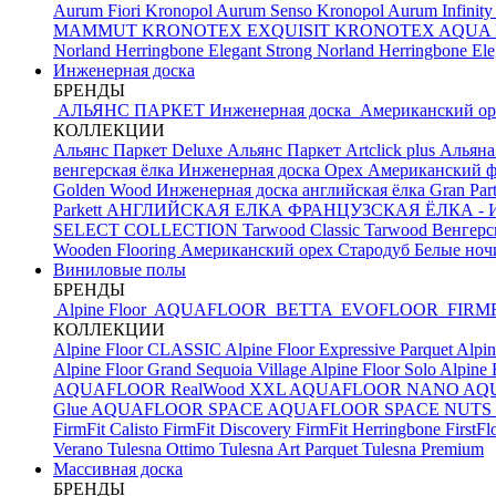
Aurum Fiori
Kronopol Aurum Senso
Kronopol Aurum Infinit
MAMMUT
KRONOTEX EXQUISIT
KRONOTEX AQUA
Norland Herringbone Elegant Strong
Norland Herringbone El
Инженерная доска
БРЕНДЫ
АЛЬЯНС ПАРКЕТ Инженерная доска
Американский о
КОЛЛЕКЦИИ
Альянс Паркет Deluxe
Альянс Паркет Artclick plus
Альяна
венгерская ёлка
Инженерная доска Орех Американский ф
Golden Wood Инженерная доска английская ёлка
Gran Par
Parkett АНГЛИЙСКАЯ ЕЛКА
ФРАНЦУЗСКАЯ ЁЛКА - И
SELECT COLLECTION
Tarwood Classic
Tarwood Венгерс
Wooden Flooring Американский орех
Стародуб Белые но
Виниловые полы
БРЕНДЫ
Alpine Floor
AQUAFLOOR
BETTA
EVOFLOOR
FIRM
КОЛЛЕКЦИИ
Alpine Floor CLASSIC
Alpine Floor Expressive Parquet
Alpin
Alpine Floor Grand Sequoia Village
Alpine Floor Solo
Alpine 
AQUAFLOOR RealWood XXL
AQUAFLOOR NANO
AQU
Glue
AQUAFLOOR SPACE
AQUAFLOOR SPACE NUTS
FirmFit Calisto
FirmFit Discovery
FirmFit Herringbone
FirstF
Verano
Tulesna Ottimo
Tulesna Art Parquet
Tulesna Premium
Массивная доска
БРЕНДЫ