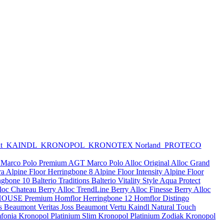
nt
KAINDL
KRONOPOL
KRONOTEX
Norland
PROTECO
Marco Polo Premium
AGT Marco Polo
Alloc Original
Alloc Grand
ra
Alpine Floor Herringbone 8
Alpine Floor Intensity
Alpine Floor
ingbone 10
Balterio Traditions
Balterio Vitality Style Aqua Protect
lloc Chateau
Berry Alloc TrendLine
Berry Alloc Finesse
Berry Alloc
OUSE Premium
Homflor Herringbone 12
Homflor Distingo
s Beaumont Veritas
Joss Beaumont Vertu
Kaindl Natural Touch
fonia
Kronopol Platinium Slim
Kronopol Platinium Zodiak
Kronopol