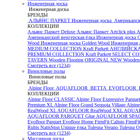
Инженерная доска
Инженерная доска
БРЕНДЫ
АЛЬЯНС ПАРКЕТ Инженерная доска
Американск
КОЛЛЕКЦИИ
Альянс Паркет Deluxe
Альянс Паркет Artclick plus
А
Американский венгерская ёлка
Инженерная доска 
Wood Инженерная доска
Golden Wood Инженерная д
MEDIUM COLLECTION
Kraft Parkett АНГЛИЙС
PREMIUM COLLECTION
Kraft Parkett SELECT 
TAVERN
Wooden Flooring ORIGINAL NEW
Wooden
Смотреть все (1234)
Виниловые полы
Виниловые полы
БРЕНДЫ
Alpine Floor
AQUAFLOOR
BETTA
EVOFLOOR
КОЛЛЕКЦИИ
Alpine Floor CLASSIC
Alpine Floor Expressive Parque
Premium XL
Alpine Floor Grand Sequoia Village
Alpine
RealWood XL
AQUAFLOOR RealWood XXL
AQUA
AQUAFLOOR PARQUET Glue
AQUAFLOOR SPA
Evofloor Parquet
Evofloor Home
FirmFit Calisto
FirmFi
Rubis
NatisSton Unique ёлка
Tulesna Verano
Tulesna O
Смотреть все (1234)
Массивная доска