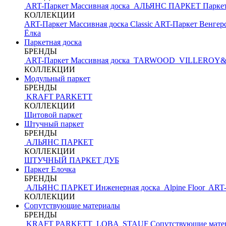
ART-Паркет Массивная доска
АЛЬЯНС ПАРКЕТ
Парке
КОЛЛЕКЦИИ
ART-Паркет Массивная доска Classic
ART-Паркет Венгерс
Ёлка
Паркетная доска
БРЕНДЫ
ART-Паркет Массивная доска
TARWOOD
VILLEROY
КОЛЛЕКЦИИ
Модульный паркет
БРЕНДЫ
KRAFT PARKETT
КОЛЛЕКЦИИ
Щитовой паркет
Штучный паркет
БРЕНДЫ
АЛЬЯНС ПАРКЕТ
КОЛЛЕКЦИИ
ШТУЧНЫЙ ПАРКЕТ ДУБ
Паркет Елочка
БРЕНДЫ
АЛЬЯНС ПАРКЕТ Инженерная доска
Alpine Floor
ART-
КОЛЛЕКЦИИ
Сопутствующие материалы
БРЕНДЫ
KRAFT PARKETT
LOBA
STAUF
Сопутствующие мате