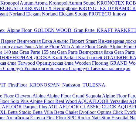
y
Kronopol Aurum Aroma
Kronopol Aurum Sound
KRONOTEX RO
 ROBUSTO
KRONOTEX Herringbone
KRONOTEX DYNAMIC
K
egant
Norland Elegant
Norland Elegant Strong
PROTECO Innova
рех
Alpine Floor
GOLDEN WOOD
Gran Parte
KRAFT PARKET
 Паркет Венгерская Ёлка
Альянс Паркет Smart
Инженерная доск
ранцузская ёлка
Alpine Floor Villa
Alpine Floor Castle
Alpine Flo
te 140 мм
Gran Parte 155 мм
Gran Parte Венгерская ёлка
Gran Part
НЖЕНЕРНАЯ ДОСКА Kraft Parkett
Kraft parkett ИТАЛЬЯНС
кая ёлка
Tarwood Французская ёлка
Wooden Flooring GRAND
Wo
чи
Стародуб Уральская коллекция
Стародуб Таёжная коллекция
FIT
FirstFloor
KRONOSPAN
Natisston
TULESNA
e Floor Chevron Alpine
Alpine Floor Grand Sequoia
Alpine Floor Par
Floor Solo Plus
Alpine Floor Real Wood
AQUAFLOOR Versailles
AQ
AFLOOR Parquet Plus
AQUAFLOOR CLASSIC CLICK
AQUAFL
 XL
Betta Studio
Betta Villa
Betta Chalet
Evofloor Optima Click
Evofl
loor Ангийская Ёлочка
First Floor SPC
Rocko
NatisSton Essential
Na