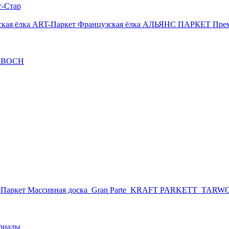
т-Стар
кая ёлка
ART-Паркет Французская ёлка
АЛЬЯНС ПАРКЕТ Пре
&BOCH
Паркет Массивная доска
Gran Parte
KRAFT PARKETT
TARW
риалы