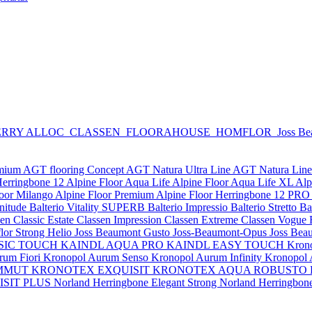
RRY ALLOC
CLASSEN
FLOORAHOUSE
HOMFLOR
Joss B
emium
AGT flooring Concept
AGT Natura Ultra Line
AGT Natura Lin
Herringbone 12
Alpine Floor Aqua Life
Alpine Floor Aqua Life XL
Alp
loor Milango
Alpine Floor Premium
Alpine Floor Herringbone 12 PRO
nitude
Balterio Vitality SUPERB
Balterio Impressio
Balterio Stretto
Ba
en Classic Estate
Classen Impression
Classen Extreme
Classen Vogue
or Strong Helio
Joss Beaumont Gusto
Joss-Beaumont-Opus
Joss Bea
SIC TOUCH
KAINDL AQUA PRO
KAINDL EASY TOUCH
Kron
rum Fiori
Kronopol Aurum Senso
Kronopol Aurum Infinity
Kronopol
MMUT
KRONOTEX EXQUISIT
KRONOTEX AQUA ROBUSTO
SIT PLUS
Norland Herringbone Elegant Strong
Norland Herringbon