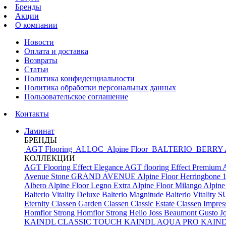
Бренды
Акции
О компании
Новости
Оплата и доставка
Возвраты
Статьи
Политика конфиденциальности
Политика обработки персональных данных
Пользовательское соглашение
Контакты
Ламинат
БРЕНДЫ
AGT Flooring
ALLOC
Alpine Floor
BALTERIO
BERRY
КОЛЛЕКЦИИ
AGT Flooring Effect Elegance
AGT flooring Effect Premium
Avenue Stone
GRAND AVENUE
Alpine Floor Herringbone 
Albero
Alpine Floor Legno Extra
Alpine Floor Milango
Alpine
Balterio Vitality Deluxe
Balterio Magnitude
Balterio Vitalit
Eternity
Classen Garden
Classen Classic Estate
Classen Impres
Homflor Strong
Homflor Strong Helio
Joss Beaumont Gusto
J
KAINDL CLASSIC TOUCH
KAINDL AQUA PRO
KAIN