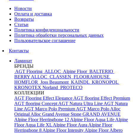
Новости
Оплата и доставка
Возвраты
Статьи
Политика конфиденциальности
Политика обработки персональных данных
Пользовательское соглашение
Контакты
Ламинат
БРЕНДЫ
AGT Flooring
ALLOC
Alpine Floor
BALTERIO
BERRY ALLOC
CLASSEN
FLOORAHOUSE
HOMFLOR
Joss Beaumont
KAINDL
KRONOPOL
KRONOTEX
Norland
PROTECO
КОЛЛЕКЦИИ
AGT Flooring Effect Elegance
AGT flooring Effect Premium
AGT flooring Concept
AGT Natura Ultra Line
AGT Natura
Line
AGT Marco Polo Premium
AGT Marco Polo
Alloc
Original
Alloc Grand Avenue Stone
GRAND AVENUE
Alpine Floor Herringbone 12
Alpine Floor Aqua Life
Alpine
Floor Aqua Life XL
Alpine Floor Aura
Alpine Floor
Herringbone 8
Alpine Floor Intensity
Alpine Floor Albero