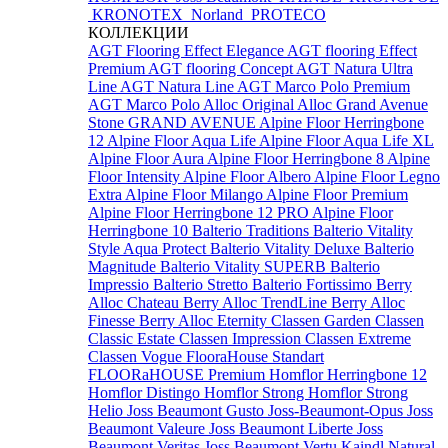
KRONOTEX
Norland
PROTECO
КОЛЛЕКЦИИ
AGT Flooring Effect Elegance
AGT flooring Effect
Premium
AGT flooring Concept
AGT Natura Ultra
Line
AGT Natura Line
AGT Marco Polo Premium
AGT Marco Polo
Alloc Original
Alloc Grand Avenue
Stone
GRAND AVENUE
Alpine Floor Herringbone
12
Alpine Floor Aqua Life
Alpine Floor Aqua Life XL
Alpine Floor Aura
Alpine Floor Herringbone 8
Alpine
Floor Intensity
Alpine Floor Albero
Alpine Floor Legno
Extra
Alpine Floor Milango
Alpine Floor Premium
Alpine Floor Herringbone 12 PRO
Alpine Floor
Herringbone 10
Balterio Traditions
Balterio Vitality
Style Aqua Protect
Balterio Vitality Deluxe
Balterio
Magnitude
Balterio Vitality SUPERB
Balterio
Impressio
Balterio Stretto
Balterio Fortissimo
Berry
Alloc Chateau
Berry Alloc TrendLine
Berry Alloc
Finesse
Berry Alloc Eternity
Classen Garden
Classen
Classic Estate
Classen Impression
Classen Extreme
Classen Vogue
FlooraHouse Standart
FLOORaHOUSE Premium
Homflor Herringbone 12
Homflor Distingo
Homflor Strong
Homflor Strong
Helio
Joss Beaumont Gusto
Joss-Beaumont-Opus
Joss
Beaumont Valeure
Joss Beaumont Liberte
Joss
Beaumont Veritas
Joss Beaumont Vertu
Kaindl Natural