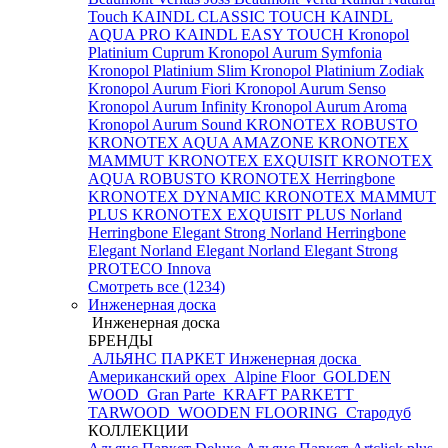
Touch
KAINDL CLASSIC TOUCH
KAINDL
AQUA PRO
KAINDL EASY TOUCH
Kronopol
Platinium Cuprum
Kronopol Aurum Symfonia
Kronopol Platinium Slim
Kronopol Platinium Zodiak
Kronopol Aurum Fiori
Kronopol Aurum Senso
Kronopol Aurum Infinity
Kronopol Aurum Aroma
Kronopol Aurum Sound
KRONOTEX ROBUSTO
KRONOTEX AQUA AMAZONE
KRONOTEX
MAMMUT
KRONOTEX EXQUISIT
KRONOTEX
AQUA ROBUSTO
KRONOTEX Herringbone
KRONOTEX DYNAMIC
KRONOTEX MAMMUT
PLUS
KRONOTEX EXQUISIT PLUS
Norland
Herringbone Elegant Strong
Norland Herringbone
Elegant
Norland Elegant
Norland Elegant Strong
PROTECO Innova
Смотреть все (1234)
Инженерная доска
Инженерная доска
БРЕНДЫ
АЛЬЯНС ПАРКЕТ Инженерная доска
Американский орех
Alpine Floor
GOLDEN
WOOD
Gran Parte
KRAFT PARKETT
TARWOOD
WOODEN FLOORING
Стародуб
КОЛЛЕКЦИИ