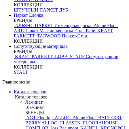
КОЛЛЕКЦИИ
ШТУЧНЫЙ ПАРКЕТ ДУБ
Паркет Елочка
БРЕНДЫ
АЛЬЯНС ПАРКЕТ Инженерная доска
Alpine Floor
ART-Паркет Массивная доска
Gran Parte
KRAFT
PARKETT
TARWOOD
Паркет-Стар
КОЛЛЕКЦИИ
Сопутствующие материалы
БРЕНДЫ
KRAFT PARKETT
LOBA
STAUF
Сопутствующие
материалы
КОЛЛЕКЦИИ
STAUF
Главное меню
Каталог товаров
Каталог товаров
Ламинат
Ламинат
БРЕНДЫ
AGT Flooring
ALLOC
Alpine Floor
BALTERIO
BERRY ALLOC
CLASSEN
FLOORAHOUSE
HOMFLOR
Joss Beaumont
KAINDL
KRONOPOL