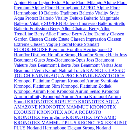
Alpine Floor Legno Extra
Alpine Floor Milango
Alpine Floor
Premium
Alpine Floor Herringbone 12 PRO
Alpine Floor
Herringbone 10
Balterio Traditions
Balterio Vitality Style
Aqua Protect
Balterio Vitality Deluxe
Balterio Magnitude
Balterio Vitality SUPERB
Balterio Impressio
Balterio Stretto
Balterio Fortissimo
Berry Alloc Chateau
Berry Alloc
TrendLine
Berry Alloc Finesse
Berry Alloc Eternity
Classen
Garden
Classen Classic Estate
Classen Impression
Classen
Extreme
Classen Vogue
FlooraHouse Standart
FLOORaHOUSE Premium
Homflor Herringbone 12
Homflor Distingo
Homflor Strong
Homflor Strong Helio
Joss
Beaumont Gusto
Joss-Beaumont-Opus
Joss Beaumont
Valeure
Joss Beaumont Liberte
Joss Beaumont Veritas
Joss
Beaumont Vertu
Kaindl Natural Touch
KAINDL CLASSIC
TOUCH
KAINDL AQUA PRO
KAINDL EASY TOUCH
Kronopol Platinium Cuprum
Kronopol Aurum Symfonia
Kronopol Platinium Slim
Kronopol Platinium Zodiak
Kronopol Aurum Fiori
Kronopol Aurum Senso
Kronopol
Aurum Infinity
Kronopol Aurum Aroma
Kronopol Aurum
Sound
KRONOTEX ROBUSTO
KRONOTEX AQUA
AMAZONE
KRONOTEX MAMMUT
KRONOTEX
EXQUISIT
KRONOTEX AQUA ROBUSTO
KRONOTEX Herringbone
KRONOTEX DYNAMIC
KRONOTEX MAMMUT PLUS
KRONOTEX EXQUISIT
PLUS
Norland Herringbone Elegant Strong
Norland