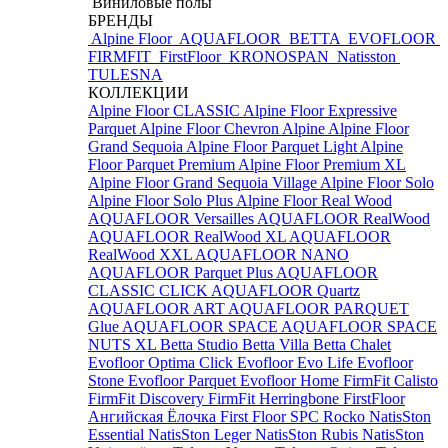
Виниловые полы
БРЕНДЫ
Alpine Floor
AQUAFLOOR
BETTA
EVOFLOOR
FIRMFIT
FirstFloor
KRONOSPAN
Natisston
TULESNA
КОЛЛЕКЦИИ
Alpine Floor CLASSIC
Alpine Floor Expressive
Parquet
Alpine Floor Chevron Alpine
Alpine Floor
Grand Sequoia
Alpine Floor Parquet Light
Alpine
Floor Parquet Premium
Alpine Floor Premium XL
Alpine Floor Grand Sequoia Village
Alpine Floor Solo
Alpine Floor Solo Plus
Alpine Floor Real Wood
AQUAFLOOR Versailles
AQUAFLOOR RealWood
AQUAFLOOR RealWood XL
AQUAFLOOR
RealWood XXL
AQUAFLOOR NANO
AQUAFLOOR Parquet Plus
AQUAFLOOR
CLASSIC CLICK
AQUAFLOOR Quartz
AQUAFLOOR ART
AQUAFLOOR PARQUET
Glue
AQUAFLOOR SPACE
AQUAFLOOR SPACE
NUTS XL
Betta Studio
Betta Villa
Betta Chalet
Evofloor Optima Click
Evofloor Evo Life
Evofloor
Stone
Evofloor Parquet
Evofloor Home
FirmFit Calisto
FirmFit Discovery
FirmFit Herringbone
FirstFloor
Ангийская Ёлочка
First Floor SPC
Rocko
NatisSton
Essential
NatisSton Leger
NatisSton Rubis
NatisSton