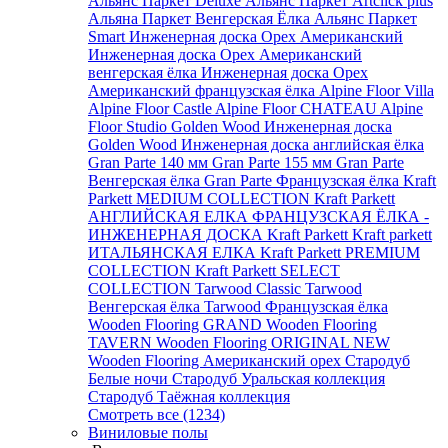
Альянс Паркет Deluxe
Альянс Паркет Artclick plus
Альяна Паркет Венгерская Ёлка
Альянс Паркет
Smart
Инженерная доска Орех Американский
Инженерная доска Орех Американский
венгерская ёлка
Инженерная доска Орех
Американский французская ёлка
Alpine Floor Villa
Alpine Floor Castle
Alpine Floor CHATEAU
Alpine
Floor Studio
Golden Wood Инженерная доска
Golden Wood Инженерная доска английская ёлка
Gran Parte 140 мм
Gran Parte 155 мм
Gran Parte
Венгерская ёлка
Gran Parte Французская ёлка
Kraft
Parkett MEDIUM COLLECTION
Kraft Parkett
АНГЛИЙСКАЯ ЕЛКА
ФРАНЦУЗСКАЯ ЁЛКА -
ИНЖЕНЕРНАЯ ДОСКА Kraft Parkett
Kraft parkett
ИТАЛЬЯНСКАЯ ЕЛКА
Kraft Parkett PREMIUM
COLLECTION
Kraft Parkett SELECT
COLLECTION
Tarwood Classic
Tarwood
Венгерская ёлка
Tarwood Французская ёлка
Wooden Flooring GRAND
Wooden Flooring
TAVERN
Wooden Flooring ORIGINAL NEW
Wooden Flooring Американский орех
Стародуб
Белые ночи
Стародуб Уральская коллекция
Стародуб Таёжная коллекция
Смотреть все (1234)
Виниловые полы