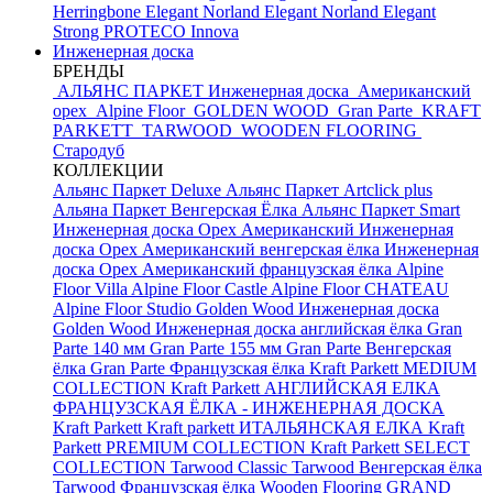
Herringbone Elegant
Norland Elegant
Norland Elegant
Strong
PROTECO Innova
Инженерная доска
БРЕНДЫ
АЛЬЯНС ПАРКЕТ Инженерная доска
Американский
орех
Alpine Floor
GOLDEN WOOD
Gran Parte
KRAFT
PARKETT
TARWOOD
WOODEN FLOORING
Стародуб
КОЛЛЕКЦИИ
Альянс Паркет Deluxe
Альянс Паркет Artclick plus
Альяна Паркет Венгерская Ёлка
Альянс Паркет Smart
Инженерная доска Орех Американский
Инженерная
доска Орех Американский венгерская ёлка
Инженерная
доска Орех Американский французская ёлка
Alpine
Floor Villa
Alpine Floor Castle
Alpine Floor CHATEAU
Alpine Floor Studio
Golden Wood Инженерная доска
Golden Wood Инженерная доска английская ёлка
Gran
Parte 140 мм
Gran Parte 155 мм
Gran Parte Венгерская
ёлка
Gran Parte Французская ёлка
Kraft Parkett MEDIUM
COLLECTION
Kraft Parkett АНГЛИЙСКАЯ ЕЛКА
ФРАНЦУЗСКАЯ ЁЛКА - ИНЖЕНЕРНАЯ ДОСКА
Kraft Parkett
Kraft parkett ИТАЛЬЯНСКАЯ ЕЛКА
Kraft
Parkett PREMIUM COLLECTION
Kraft Parkett SELECT
COLLECTION
Tarwood Classic
Tarwood Венгерская ёлка
Tarwood Французская ёлка
Wooden Flooring GRAND