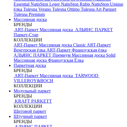
Essential
NatisSton Leger
NatisSton Rubis
NatisSton Unique
ёлка
Tulesna Verano
Tulesna Ottimo
Tulesna Art Parquet
Tulesna Premium
Массивная доска
БРЕНДЫ
ART-Паркет Массивная доска
АЛЬЯНС ПАРКЕТ
Паркет-Стар
КОЛЛЕКЦИИ
ART-Паркет Массивная доска Classic
ART-Паркет
Венгерская ёлка
ART-Паркет Французская ёлка
АЛЬЯНС ПАРКЕТ Премиум
Массивная доска Solid
Массивная доска Французская Ёлка
Паркетная доска
БРЕНДЫ
ART-Паркет Массивная доска
TARWOOD
VILLEROY&BOCH
КОЛЛЕКЦИИ
Модульный паркет
БРЕНДЫ
KRAFT PARKETT
КОЛЛЕКЦИИ
Щитовой паркет
Штучный паркет
БРЕНДЫ
АЛЬЯНС ПАРКЕТ