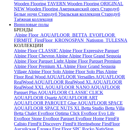
Wooden Flooring TAVERN
Wooden Flooring ORIGINAL
NEW
Wooden Flooring Американский орех
Стародуб
Белые ночи
Стародуб Уральская коллекция
Стародуб
Таёжная коллекция
Виниловые полы
БРЕНДЫ
Alpine Floor
AQUAFLOOR
BETTA
EVOFLOOR
FIRMFIT
FirstFloor
KRONOSPAN
Natisston
TULESNA
КОЛЛЕКЦИИ
Alpine Floor CLASSIC
Alpine Floor Expressive Parquet
Alpine Floor Chevron Alpine
Alpine Floor Grand Sequoia
Alpine Floor Parquet Light
Alpine Floor Parquet Premium
Alpine Floor Premium XL
Alpine Floor Grand Sequoia
Village
Alpine Floor Solo
Alpine Floor Solo Plus
Alpine
Floor Real Wood
AQUAFLOOR Versailles
AQUAFLOOR
RealWood
AQUAFLOOR RealWood XL
AQUAFLOOR
RealWood XXL
AQUAFLOOR NANO
AQUAFLOOR
Parquet Plus
AQUAFLOOR CLASSIC CLICK
AQUAFLOOR Quartz
AQUAFLOOR ART
AQUAFLOOR PARQUET Glue
AQUAFLOOR SPACE
AQUAFLOOR SPACE NUTS XL
Betta Studio
Betta Villa
Betta Chalet
Evofloor Optima Click
Evofloor Evo Life
Evofloor Stone
Evofloor Parquet
Evofloor Home
FirmFit
Calisto
FirmFit Discovery
FirmFit Herringbone
FirstFloor
Ангийская Ёлочка
First Floor SPC
Rocko
NatisSton