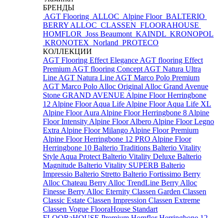
БРЕНДЫ
AGT Flooring
ALLOC
Alpine Floor
BALTERIO
BERRY ALLOC
CLASSEN
FLOORAHOUSE
HOMFLOR
Joss Beaumont
KAINDL
KRONOPOL
KRONOTEX
Norland
PROTECO
КОЛЛЕКЦИИ
AGT Flooring Effect Elegance
AGT flooring Effect
Premium
AGT flooring Concept
AGT Natura Ultra
Line
AGT Natura Line
AGT Marco Polo Premium
AGT Marco Polo
Alloc Original
Alloc Grand Avenue
Stone
GRAND AVENUE
Alpine Floor Herringbone
12
Alpine Floor Aqua Life
Alpine Floor Aqua Life XL
Alpine Floor Aura
Alpine Floor Herringbone 8
Alpine
Floor Intensity
Alpine Floor Albero
Alpine Floor Legno
Extra
Alpine Floor Milango
Alpine Floor Premium
Alpine Floor Herringbone 12 PRO
Alpine Floor
Herringbone 10
Balterio Traditions
Balterio Vitality
Style Aqua Protect
Balterio Vitality Deluxe
Balterio
Magnitude
Balterio Vitality SUPERB
Balterio
Impressio
Balterio Stretto
Balterio Fortissimo
Berry
Alloc Chateau
Berry Alloc TrendLine
Berry Alloc
Finesse
Berry Alloc Eternity
Classen Garden
Classen
Classic Estate
Classen Impression
Classen Extreme
Classen Vogue
FlooraHouse Standart
FLOORaHOUSE Premium
Homflor Herringbone 12