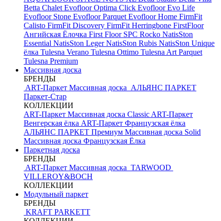
Betta Chalet
Evofloor Optima Click
Evofloor Evo Life
Evofloor Stone
Evofloor Parquet
Evofloor Home
FirmFit
Calisto
FirmFit Discovery
FirmFit Herringbone
FirstFloor
Ангийская Ёлочка
First Floor SPC
Rocko
NatisSton
Essential
NatisSton Leger
NatisSton Rubis
NatisSton Unique
ёлка
Tulesna Verano
Tulesna Ottimo
Tulesna Art Parquet
Tulesna Premium
Массивная доска
БРЕНДЫ
ART-Паркет Массивная доска
АЛЬЯНС ПАРКЕТ
Паркет-Стар
КОЛЛЕКЦИИ
ART-Паркет Массивная доска Classic
ART-Паркет
Венгерская ёлка
ART-Паркет Французская ёлка
АЛЬЯНС ПАРКЕТ Премиум
Массивная доска Solid
Массивная доска Французская Ёлка
Паркетная доска
БРЕНДЫ
ART-Паркет Массивная доска
TARWOOD
VILLEROY&BOCH
КОЛЛЕКЦИИ
Модульный паркет
БРЕНДЫ
KRAFT PARKETT
КОЛЛЕКЦИИ