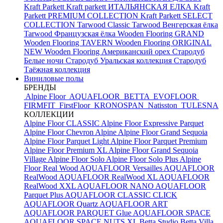
Kraft Parkett
Kraft parkett ИТАЛЬЯНСКАЯ ЕЛКА
Kraft
Parkett PREMIUM COLLECTION
Kraft Parkett SELECT
COLLECTION
Tarwood Classic
Tarwood Венгерская ёлка
Tarwood Французская ёлка
Wooden Flooring GRAND
Wooden Flooring TAVERN
Wooden Flooring ORIGINAL
NEW
Wooden Flooring Американский орех
Стародуб
Белые ночи
Стародуб Уральская коллекция
Стародуб
Таёжная коллекция
Виниловые полы
БРЕНДЫ
Alpine Floor
AQUAFLOOR
BETTA
EVOFLOOR
FIRMFIT
FirstFloor
KRONOSPAN
Natisston
TULESNA
КОЛЛЕКЦИИ
Alpine Floor CLASSIC
Alpine Floor Expressive Parquet
Alpine Floor Chevron Alpine
Alpine Floor Grand Sequoia
Alpine Floor Parquet Light
Alpine Floor Parquet Premium
Alpine Floor Premium XL
Alpine Floor Grand Sequoia
Village
Alpine Floor Solo
Alpine Floor Solo Plus
Alpine
Floor Real Wood
AQUAFLOOR Versailles
AQUAFLOOR
RealWood
AQUAFLOOR RealWood XL
AQUAFLOOR
RealWood XXL
AQUAFLOOR NANO
AQUAFLOOR
Parquet Plus
AQUAFLOOR CLASSIC CLICK
AQUAFLOOR Quartz
AQUAFLOOR ART
AQUAFLOOR PARQUET Glue
AQUAFLOOR SPACE
AQUAFLOOR SPACE NUTS XL
Betta Studio
Betta Villa