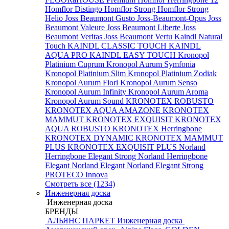
Homflor Distingo
Homflor Strong
Homflor Strong
Helio
Joss Beaumont Gusto
Joss-Beaumont-Opus
Joss
Beaumont Valeure
Joss Beaumont Liberte
Joss
Beaumont Veritas
Joss Beaumont Vertu
Kaindl Natural
Touch
KAINDL CLASSIC TOUCH
KAINDL
AQUA PRO
KAINDL EASY TOUCH
Kronopol
Platinium Cuprum
Kronopol Aurum Symfonia
Kronopol Platinium Slim
Kronopol Platinium Zodiak
Kronopol Aurum Fiori
Kronopol Aurum Senso
Kronopol Aurum Infinity
Kronopol Aurum Aroma
Kronopol Aurum Sound
KRONOTEX ROBUSTO
KRONOTEX AQUA AMAZONE
KRONOTEX
MAMMUT
KRONOTEX EXQUISIT
KRONOTEX
AQUA ROBUSTO
KRONOTEX Herringbone
KRONOTEX DYNAMIC
KRONOTEX MAMMUT
PLUS
KRONOTEX EXQUISIT PLUS
Norland
Herringbone Elegant Strong
Norland Herringbone
Elegant
Norland Elegant
Norland Elegant Strong
PROTECO Innova
Смотреть все (1234)
Инженерная доска
Инженерная доска
БРЕНДЫ
АЛЬЯНС ПАРКЕТ Инженерная доска