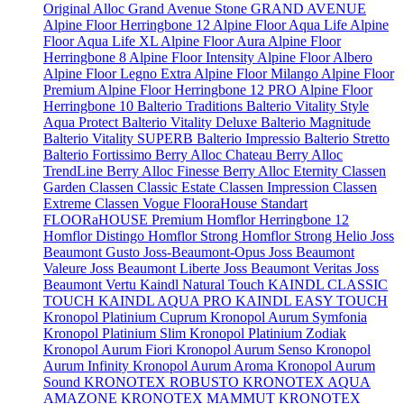
Original
Alloc Grand Avenue Stone
GRAND AVENUE
Alpine Floor Herringbone 12
Alpine Floor Aqua Life
Alpine
Floor Aqua Life XL
Alpine Floor Aura
Alpine Floor
Herringbone 8
Alpine Floor Intensity
Alpine Floor Albero
Alpine Floor Legno Extra
Alpine Floor Milango
Alpine Floor
Premium
Alpine Floor Herringbone 12 PRO
Alpine Floor
Herringbone 10
Balterio Traditions
Balterio Vitality Style
Aqua Protect
Balterio Vitality Deluxe
Balterio Magnitude
Balterio Vitality SUPERB
Balterio Impressio
Balterio Stretto
Balterio Fortissimo
Berry Alloc Chateau
Berry Alloc
TrendLine
Berry Alloc Finesse
Berry Alloc Eternity
Classen
Garden
Classen Classic Estate
Classen Impression
Classen
Extreme
Classen Vogue
FlooraHouse Standart
FLOORaHOUSE Premium
Homflor Herringbone 12
Homflor Distingo
Homflor Strong
Homflor Strong Helio
Joss
Beaumont Gusto
Joss-Beaumont-Opus
Joss Beaumont
Valeure
Joss Beaumont Liberte
Joss Beaumont Veritas
Joss
Beaumont Vertu
Kaindl Natural Touch
KAINDL CLASSIC
TOUCH
KAINDL AQUA PRO
KAINDL EASY TOUCH
Kronopol Platinium Cuprum
Kronopol Aurum Symfonia
Kronopol Platinium Slim
Kronopol Platinium Zodiak
Kronopol Aurum Fiori
Kronopol Aurum Senso
Kronopol
Aurum Infinity
Kronopol Aurum Aroma
Kronopol Aurum
Sound
KRONOTEX ROBUSTO
KRONOTEX AQUA
AMAZONE
KRONOTEX MAMMUT
KRONOTEX