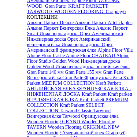
Американский орех
Alpine Floor
GOLDEN
WOOD
Gran Parte
KRAFT PARKETT
TARWOOD
WOODEN FLOORING
Стародуб
КОЛЛЕКЦИИ
Альянс Паркет Deluxe
Альянс Паркет Artclick plus
Альяна Паркет Венгерская Ёлка
Альянс Паркет
Smart
Инженерная доска Орех Американский
Инженерная доска Орех Американский
венгерская ёлка
Инженерная доска Орех
Американский французская ёлка
Alpine Floor Villa
Alpine Floor Castle
Alpine Floor CHATEAU
Alpine
Floor Studio
Golden Wood Инженерная доска
Golden Wood Инженерная доска английская ёлка
Gran Parte 140 мм
Gran Parte 155 мм
Gran Parte
Венгерская ёлка
Gran Parte Французская ёлка
Kraft
Parkett MEDIUM COLLECTION
Kraft Parkett
АНГЛИЙСКАЯ ЕЛКА
ФРАНЦУЗСКАЯ ЁЛКА -
ИНЖЕНЕРНАЯ ДОСКА Kraft Parkett
Kraft parkett
ИТАЛЬЯНСКАЯ ЕЛКА
Kraft Parkett PREMIUM
COLLECTION
Kraft Parkett SELECT
COLLECTION
Tarwood Classic
Tarwood
Венгерская ёлка
Tarwood Французская ёлка
Wooden Flooring GRAND
Wooden Flooring
TAVERN
Wooden Flooring ORIGINAL NEW
Wooden Flooring Американский орех
Стародуб