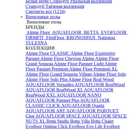
Белые ночи
Стародуб Уральская коллекция
Стародуб Таёжная коллекция
Смотреть все (1234)
Виниловые полы
Виниловые полы
БРЕНДЫ
Alpine Floor
AQUAFLOOR
BETTA
EVOFLOOR
FIRMFIT
FirstFloor
KRONOSPAN
Natisston
TULESNA
КОЛЛЕКЦИИ
Alpine Floor CLASSIC
Alpine Floor Expressive
Parquet
Alpine Floor Chevron Alpine
Alpine Floor
Grand Sequoia
Alpine Floor Parquet Light
Alpine
Floor Parquet Premium
Alpine Floor Premium XL
Alpine Floor Grand Sequoia Village
Alpine Floor Solo
Alpine Floor Solo Plus
Alpine Floor Real Wood
AQUAFLOOR Versailles
AQUAFLOOR RealWood
AQUAFLOOR RealWood XL
AQUAFLOOR
RealWood XXL
AQUAFLOOR NANO
AQUAFLOOR Parquet Plus
AQUAFLOOR
CLASSIC CLICK
AQUAFLOOR Quartz
AQUAFLOOR ART
AQUAFLOOR PARQUET
Glue
AQUAFLOOR SPACE
AQUAFLOOR SPACE
NUTS XL
Betta Studio
Betta Villa
Betta Chalet
Evofloor Optima Click
Evofloor Evo Life
Evofloor