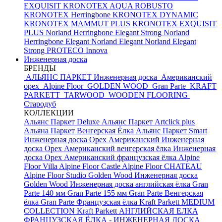
EXQUISIT
KRONOTEX AQUA ROBUSTO
KRONOTEX Herringbone
KRONOTEX DYNAMIC
KRONOTEX MAMMUT PLUS
KRONOTEX EXQUISIT
PLUS
Norland Herringbone Elegant Strong
Norland
Herringbone Elegant
Norland Elegant
Norland Elegant
Strong
PROTECO Innova
Инженерная доска
БРЕНДЫ
АЛЬЯНС ПАРКЕТ Инженерная доска
Американский
орех
Alpine Floor
GOLDEN WOOD
Gran Parte
KRAFT
PARKETT
TARWOOD
WOODEN FLOORING
Стародуб
КОЛЛЕКЦИИ
Альянс Паркет Deluxe
Альянс Паркет Artclick plus
Альяна Паркет Венгерская Ёлка
Альянс Паркет Smart
Инженерная доска Орех Американский
Инженерная
доска Орех Американский венгерская ёлка
Инженерная
доска Орех Американский французская ёлка
Alpine
Floor Villa
Alpine Floor Castle
Alpine Floor CHATEAU
Alpine Floor Studio
Golden Wood Инженерная доска
Golden Wood Инженерная доска английская ёлка
Gran
Parte 140 мм
Gran Parte 155 мм
Gran Parte Венгерская
ёлка
Gran Parte Французская ёлка
Kraft Parkett MEDIUM
COLLECTION
Kraft Parkett АНГЛИЙСКАЯ ЕЛКА
ФРАНЦУЗСКАЯ ЁЛКА - ИНЖЕНЕРНАЯ ДОСКА