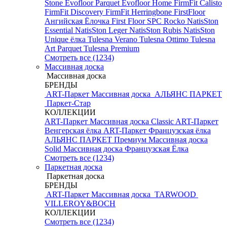
Stone
Evofloor Parquet
Evofloor Home
FirmFit Calisto
FirmFit Discovery
FirmFit Herringbone
FirstFloor
Ангийская Ёлочка
First Floor SPC
Rocko
NatisSton
Essential
NatisSton Leger
NatisSton Rubis
NatisSton
Unique ёлка
Tulesna Verano
Tulesna Ottimo
Tulesna
Art Parquet
Tulesna Premium
Смотреть все (1234)
Массивная доска
Массивная доска
БРЕНДЫ
ART-Паркет Массивная доска
АЛЬЯНС ПАРКЕТ
Паркет-Стар
КОЛЛЕКЦИИ
ART-Паркет Массивная доска Classic
ART-Паркет
Венгерская ёлка
ART-Паркет Французская ёлка
АЛЬЯНС ПАРКЕТ Премиум
Массивная доска
Solid
Массивная доска Французская Ёлка
Смотреть все (1234)
Паркетная доска
Паркетная доска
БРЕНДЫ
ART-Паркет Массивная доска
TARWOOD
VILLEROY&BOCH
КОЛЛЕКЦИИ
Смотреть все (1234)