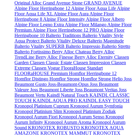
Original
Alloc Grand Avenue Stone
GRAND AVENUE
Alpine Floor Herringbone 12
Alpine Floor Aqua Life
Alpine
Floor Aqua Life XL
Alpine Floor Aura
Alpine Floor
Herringbone 8
Alpine Floor Intensity
Alpine Floor Albero
Alpine Floor Legno Extra
Alpine Floor Milango
Alpine Floor
Premium
Alpine Floor Herringbone 12 PRO
Alpine Floor
Herringbone 10
Balterio Traditions
Balterio Vitality Style
Aqua Protect
Balterio Vitality Deluxe
Balterio Magnitude
Balterio Vitality SUPERB
Balterio Impressio
Balterio Stretto
Balterio Fortissimo
Berry Alloc Chateau
Berry Alloc
TrendLine
Berry Alloc Finesse
Berry Alloc Eternity
Classen
Garden
Classen Classic Estate
Classen Impression
Classen
Extreme
Classen Vogue
FlooraHouse Standart
FLOORaHOUSE Premium
Homflor Herringbone 12
Homflor Distingo
Homflor Strong
Homflor Strong Helio
Joss
Beaumont Gusto
Joss-Beaumont-Opus
Joss Beaumont
Valeure
Joss Beaumont Liberte
Joss Beaumont Veritas
Joss
Beaumont Vertu
Kaindl Natural Touch
KAINDL CLASSIC
TOUCH
KAINDL AQUA PRO
KAINDL EASY TOUCH
Kronopol Platinium Cuprum
Kronopol Aurum Symfonia
Kronopol Platinium Slim
Kronopol Platinium Zodiak
Kronopol Aurum Fiori
Kronopol Aurum Senso
Kronopol
Aurum Infinity
Kronopol Aurum Aroma
Kronopol Aurum
Sound
KRONOTEX ROBUSTO
KRONOTEX AQUA
AMAZONE
KRONOTEX MAMMUT
KRONOTEX