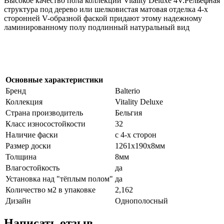
Высокое качество пола коллекции Vitality Deluxe 4V.Рельефная
структура под дерево или шелковистая матовая отделка 4-х
сторонней V-образной фаской придают этому надежному
ламинированному полу подлинный натуральный вид
Основные характеристики
Бренд
Balterio
Коллекция
Vitality Deluxe
Страна производитель
Бельгия
Класс износостойкости
32
Наличие фаски
с 4-х сторон
Размер доски
1261х190х8мм
Толщина
8мм
Влагостойкость
да
Установка над "тёплым полом"
да
Количество м2 в упаковке
2,162
Дизайн
Однополосный
Написать отзыв