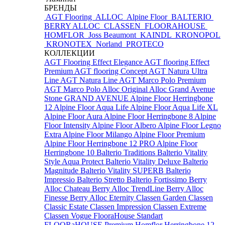
БРЕНДЫ
AGT Flooring
ALLOC
Alpine Floor
BALTERIO
BERRY ALLOC
CLASSEN
FLOORAHOUSE
HOMFLOR
Joss Beaumont
KAINDL
KRONOPOL
KRONOTEX
Norland
PROTECO
КОЛЛЕКЦИИ
AGT Flooring Effect Elegance
AGT flooring Effect
Premium
AGT flooring Concept
AGT Natura Ultra
Line
AGT Natura Line
AGT Marco Polo Premium
AGT Marco Polo
Alloc Original
Alloc Grand Avenue
Stone
GRAND AVENUE
Alpine Floor Herringbone
12
Alpine Floor Aqua Life
Alpine Floor Aqua Life XL
Alpine Floor Aura
Alpine Floor Herringbone 8
Alpine
Floor Intensity
Alpine Floor Albero
Alpine Floor Legno
Extra
Alpine Floor Milango
Alpine Floor Premium
Alpine Floor Herringbone 12 PRO
Alpine Floor
Herringbone 10
Balterio Traditions
Balterio Vitality
Style Aqua Protect
Balterio Vitality Deluxe
Balterio
Magnitude
Balterio Vitality SUPERB
Balterio
Impressio
Balterio Stretto
Balterio Fortissimo
Berry
Alloc Chateau
Berry Alloc TrendLine
Berry Alloc
Finesse
Berry Alloc Eternity
Classen Garden
Classen
Classic Estate
Classen Impression
Classen Extreme
Classen Vogue
FlooraHouse Standart
FLOORaHOUSE Premium
Homflor Herringbone 12