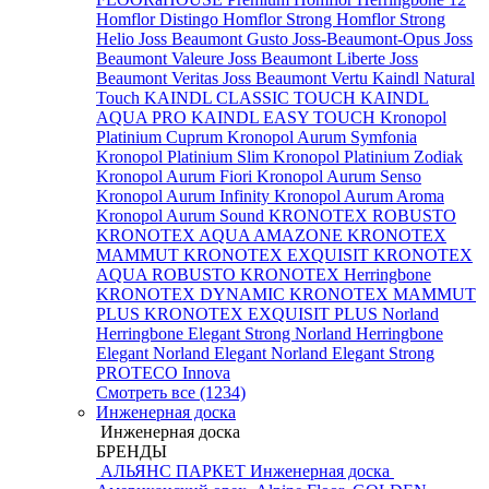
Homflor Distingo
Homflor Strong
Homflor Strong
Helio
Joss Beaumont Gusto
Joss-Beaumont-Opus
Joss
Beaumont Valeure
Joss Beaumont Liberte
Joss
Beaumont Veritas
Joss Beaumont Vertu
Kaindl Natural
Touch
KAINDL CLASSIC TOUCH
KAINDL
AQUA PRO
KAINDL EASY TOUCH
Kronopol
Platinium Cuprum
Kronopol Aurum Symfonia
Kronopol Platinium Slim
Kronopol Platinium Zodiak
Kronopol Aurum Fiori
Kronopol Aurum Senso
Kronopol Aurum Infinity
Kronopol Aurum Aroma
Kronopol Aurum Sound
KRONOTEX ROBUSTO
KRONOTEX AQUA AMAZONE
KRONOTEX
MAMMUT
KRONOTEX EXQUISIT
KRONOTEX
AQUA ROBUSTO
KRONOTEX Herringbone
KRONOTEX DYNAMIC
KRONOTEX MAMMUT
PLUS
KRONOTEX EXQUISIT PLUS
Norland
Herringbone Elegant Strong
Norland Herringbone
Elegant
Norland Elegant
Norland Elegant Strong
PROTECO Innova
Смотреть все (1234)
Инженерная доска
Инженерная доска
БРЕНДЫ
АЛЬЯНС ПАРКЕТ Инженерная доска