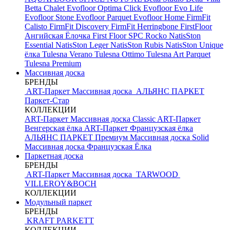
Betta Chalet
Evofloor Optima Click
Evofloor Evo Life
Evofloor Stone
Evofloor Parquet
Evofloor Home
FirmFit
Calisto
FirmFit Discovery
FirmFit Herringbone
FirstFloor
Ангийская Ёлочка
First Floor SPC
Rocko
NatisSton
Essential
NatisSton Leger
NatisSton Rubis
NatisSton Unique
ёлка
Tulesna Verano
Tulesna Ottimo
Tulesna Art Parquet
Tulesna Premium
Массивная доска
БРЕНДЫ
ART-Паркет Массивная доска
АЛЬЯНС ПАРКЕТ
Паркет-Стар
КОЛЛЕКЦИИ
ART-Паркет Массивная доска Classic
ART-Паркет
Венгерская ёлка
ART-Паркет Французская ёлка
АЛЬЯНС ПАРКЕТ Премиум
Массивная доска Solid
Массивная доска Французская Ёлка
Паркетная доска
БРЕНДЫ
ART-Паркет Массивная доска
TARWOOD
VILLEROY&BOCH
КОЛЛЕКЦИИ
Модульный паркет
БРЕНДЫ
KRAFT PARKETT
КОЛЛЕКЦИИ