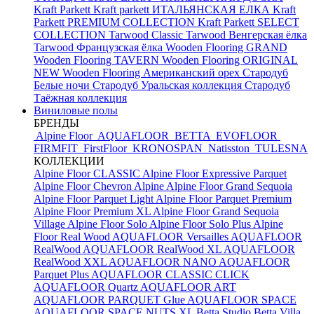
Kraft Parkett
Kraft parkett ИТАЛЬЯНСКАЯ ЕЛКА
Kraft
Parkett PREMIUM COLLECTION
Kraft Parkett SELECT
COLLECTION
Tarwood Classic
Tarwood Венгерская ёлка
Tarwood Французская ёлка
Wooden Flooring GRAND
Wooden Flooring TAVERN
Wooden Flooring ORIGINAL
NEW
Wooden Flooring Американский орех
Стародуб
Белые ночи
Стародуб Уральская коллекция
Стародуб
Таёжная коллекция
Виниловые полы
БРЕНДЫ
Alpine Floor
AQUAFLOOR
BETTA
EVOFLOOR
FIRMFIT
FirstFloor
KRONOSPAN
Natisston
TULESNA
КОЛЛЕКЦИИ
Alpine Floor CLASSIC
Alpine Floor Expressive Parquet
Alpine Floor Chevron Alpine
Alpine Floor Grand Sequoia
Alpine Floor Parquet Light
Alpine Floor Parquet Premium
Alpine Floor Premium XL
Alpine Floor Grand Sequoia
Village
Alpine Floor Solo
Alpine Floor Solo Plus
Alpine
Floor Real Wood
AQUAFLOOR Versailles
AQUAFLOOR
RealWood
AQUAFLOOR RealWood XL
AQUAFLOOR
RealWood XXL
AQUAFLOOR NANO
AQUAFLOOR
Parquet Plus
AQUAFLOOR CLASSIC CLICK
AQUAFLOOR Quartz
AQUAFLOOR ART
AQUAFLOOR PARQUET Glue
AQUAFLOOR SPACE
AQUAFLOOR SPACE NUTS XL
Betta Studio
Betta Villa