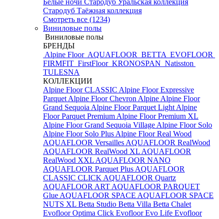
Белые ночи
Стародуб Уральская коллекция
Стародуб Таёжная коллекция
Смотреть все (1234)
Виниловые полы
Виниловые полы
БРЕНДЫ
Alpine Floor
AQUAFLOOR
BETTA
EVOFLOOR
FIRMFIT
FirstFloor
KRONOSPAN
Natisston
TULESNA
КОЛЛЕКЦИИ
Alpine Floor CLASSIC
Alpine Floor Expressive
Parquet
Alpine Floor Chevron Alpine
Alpine Floor
Grand Sequoia
Alpine Floor Parquet Light
Alpine
Floor Parquet Premium
Alpine Floor Premium XL
Alpine Floor Grand Sequoia Village
Alpine Floor Solo
Alpine Floor Solo Plus
Alpine Floor Real Wood
AQUAFLOOR Versailles
AQUAFLOOR RealWood
AQUAFLOOR RealWood XL
AQUAFLOOR
RealWood XXL
AQUAFLOOR NANO
AQUAFLOOR Parquet Plus
AQUAFLOOR
CLASSIC CLICK
AQUAFLOOR Quartz
AQUAFLOOR ART
AQUAFLOOR PARQUET
Glue
AQUAFLOOR SPACE
AQUAFLOOR SPACE
NUTS XL
Betta Studio
Betta Villa
Betta Chalet
Evofloor Optima Click
Evofloor Evo Life
Evofloor