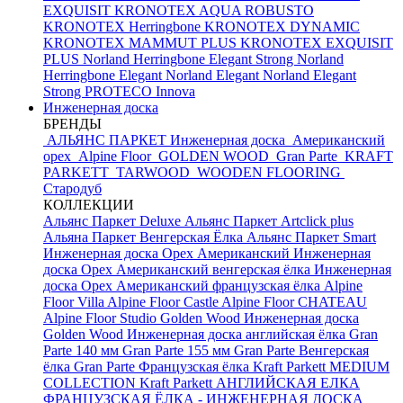
EXQUISIT
KRONOTEX AQUA ROBUSTO
KRONOTEX Herringbone
KRONOTEX DYNAMIC
KRONOTEX MAMMUT PLUS
KRONOTEX EXQUISIT
PLUS
Norland Herringbone Elegant Strong
Norland
Herringbone Elegant
Norland Elegant
Norland Elegant
Strong
PROTECO Innova
Инженерная доска
БРЕНДЫ
АЛЬЯНС ПАРКЕТ Инженерная доска
Американский
орех
Alpine Floor
GOLDEN WOOD
Gran Parte
KRAFT
PARKETT
TARWOOD
WOODEN FLOORING
Стародуб
КОЛЛЕКЦИИ
Альянс Паркет Deluxe
Альянс Паркет Artclick plus
Альяна Паркет Венгерская Ёлка
Альянс Паркет Smart
Инженерная доска Орех Американский
Инженерная
доска Орех Американский венгерская ёлка
Инженерная
доска Орех Американский французская ёлка
Alpine
Floor Villa
Alpine Floor Castle
Alpine Floor CHATEAU
Alpine Floor Studio
Golden Wood Инженерная доска
Golden Wood Инженерная доска английская ёлка
Gran
Parte 140 мм
Gran Parte 155 мм
Gran Parte Венгерская
ёлка
Gran Parte Французская ёлка
Kraft Parkett MEDIUM
COLLECTION
Kraft Parkett АНГЛИЙСКАЯ ЕЛКА
ФРАНЦУЗСКАЯ ЁЛКА - ИНЖЕНЕРНАЯ ДОСКА