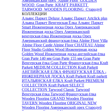
Американский орех
Alpine Floor
GOLDEN
WOOD
Gran Parte
KRAFT PARKETT
TARWOOD
WOODEN FLOORING
Стародуб
КОЛЛЕКЦИИ
Альянс Паркет Deluxe
Альянс Паркет Artclick plus
Альяна Паркет Венгерская Ёлка
Альянс Паркет
Smart
Инженерная доска Орех Американский
Инженерная доска Орех Американский
венгерская ёлка
Инженерная доска Орех
Американский французская ёлка
Alpine Floor Villa
Alpine Floor Castle
Alpine Floor CHATEAU
Alpine
Floor Studio
Golden Wood Инженерная доска
Golden Wood Инженерная доска английская ёлка
Gran Parte 140 мм
Gran Parte 155 мм
Gran Parte
Венгерская ёлка
Gran Parte Французская ёлка
Kraft
Parkett MEDIUM COLLECTION
Kraft Parkett
АНГЛИЙСКАЯ ЕЛКА
ФРАНЦУЗСКАЯ ЁЛКА -
ИНЖЕНЕРНАЯ ДОСКА Kraft Parkett
Kraft parkett
ИТАЛЬЯНСКАЯ ЕЛКА
Kraft Parkett PREMIUM
COLLECTION
Kraft Parkett SELECT
COLLECTION
Tarwood Classic
Tarwood
Венгерская ёлка
Tarwood Французская ёлка
Wooden Flooring GRAND
Wooden Flooring
TAVERN
Wooden Flooring ORIGINAL NEW
Wooden Flooring Американский орех
Стародуб