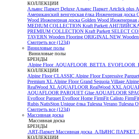
КОЛЛЕКЦИИ
Альянс Паркет Deluxe
Альянс Паркет Artclick plus
А
Американский венгерская ёлка
Инженерная доска 
Wood Инженерная доска
Golden Wood Инженерная д
MEDIUM COLLECTION
Kraft Parkett АНГЛИЙС
PREMIUM COLLECTION
Kraft Parkett SELECT 
TAVERN
Wooden Flooring ORIGINAL NEW
Wooden
Смотреть все (1234)
Виниловые полы
Виниловые полы
БРЕНДЫ
Alpine Floor
AQUAFLOOR
BETTA
EVOFLOOR
КОЛЛЕКЦИИ
Alpine Floor CLASSIC
Alpine Floor Expressive Parque
Premium XL
Alpine Floor Grand Sequoia Village
Alpine
RealWood XL
AQUAFLOOR RealWood XXL
AQUA
AQUAFLOOR PARQUET Glue
AQUAFLOOR SPA
Evofloor Parquet
Evofloor Home
FirmFit Calisto
FirmFi
Rubis
NatisSton Unique ёлка
Tulesna Verano
Tulesna O
Смотреть все (1234)
Массивная доска
Массивная доска
БРЕНДЫ
ART-Паркет Массивная доска
АЛЬЯНС ПАРКЕТ
КОЛЛЕКЦИИ