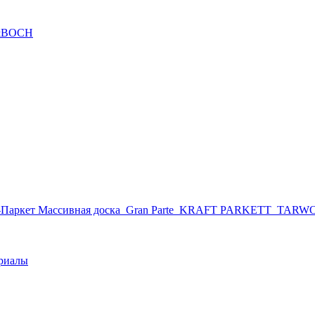
&BOCH
Паркет Массивная доска
Gran Parte
KRAFT PARKETT
TARW
риалы