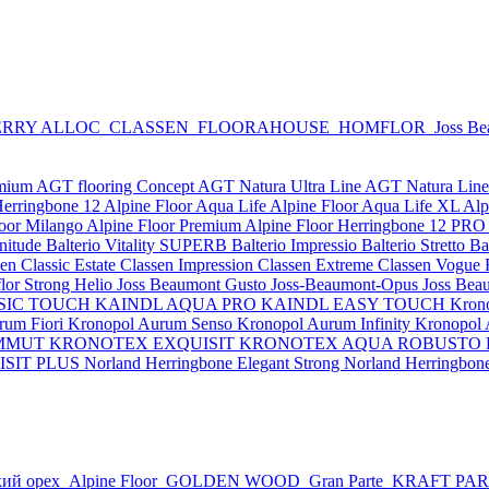
RRY ALLOC
CLASSEN
FLOORAHOUSE
HOMFLOR
Joss B
emium
AGT flooring Concept
AGT Natura Ultra Line
AGT Natura Lin
Herringbone 12
Alpine Floor Aqua Life
Alpine Floor Aqua Life XL
Alp
loor Milango
Alpine Floor Premium
Alpine Floor Herringbone 12 PRO
nitude
Balterio Vitality SUPERB
Balterio Impressio
Balterio Stretto
Ba
en Classic Estate
Classen Impression
Classen Extreme
Classen Vogue
or Strong Helio
Joss Beaumont Gusto
Joss-Beaumont-Opus
Joss Bea
SIC TOUCH
KAINDL AQUA PRO
KAINDL EASY TOUCH
Kron
rum Fiori
Kronopol Aurum Senso
Kronopol Aurum Infinity
Kronopol
MMUT
KRONOTEX EXQUISIT
KRONOTEX AQUA ROBUSTO
SIT PLUS
Norland Herringbone Elegant Strong
Norland Herringbon
ий орех
Alpine Floor
GOLDEN WOOD
Gran Parte
KRAFT PA