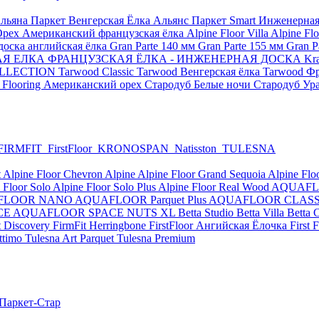
льяна Паркет Венгерская Ёлка
Альянс Паркет Smart
Инженерная
Орех Американский французская ёлка
Alpine Floor Villa
Alpine Flo
оска английская ёлка
Gran Parte 140 мм
Gran Parte 155 мм
Gran P
КАЯ ЕЛКА
ФРАНЦУЗСКАЯ ЁЛКА - ИНЖЕНЕРНАЯ ДОСКА Kraft
COLLECTION
Tarwood Classic
Tarwood Венгерская ёлка
Tarwood Фр
 Flooring Американский орех
Стародуб Белые ночи
Стародуб Ур
FIRMFIT
FirstFloor
KRONOSPAN
Natisston
TULESNA
t
Alpine Floor Chevron Alpine
Alpine Floor Grand Sequoia
Alpine Flo
 Floor Solo
Alpine Floor Solo Plus
Alpine Floor Real Wood
AQUAFLO
FLOOR NANO
AQUAFLOOR Parquet Plus
AQUAFLOOR CLASS
CE
AQUAFLOOR SPACE NUTS XL
Betta Studio
Betta Villa
Betta 
t Discovery
FirmFit Herringbone
FirstFloor Ангийская Ёлочка
First
ttimo
Tulesna Art Parquet
Tulesna Premium
Паркет-Стар