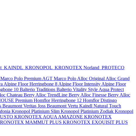
nt
KAINDL
KRONOPOL
KRONOTEX
Norland
PROTECO
Marco Polo Premium
AGT Marco Polo
Alloc Original
Alloc Grand
ra
Alpine Floor Herringbone 8
Alpine Floor Intensity
Alpine Floor
ingbone 10
Balterio Traditions
Balterio Vitality Style Aqua Protect
lloc Chateau
Berry Alloc TrendLine
Berry Alloc Finesse
Berry Alloc
OUSE Premium
Homflor Herringbone 12
Homflor Distingo
s Beaumont Veritas
Joss Beaumont Vertu
Kaindl Natural Touch
fonia
Kronopol Platinium Slim
Kronopol Platinium Zodiak
Kronopol
BUSTO
KRONOTEX AQUA AMAZONE
KRONOTEX
RONOTEX MAMMUT PLUS
KRONOTEX EXQUISIT PLUS