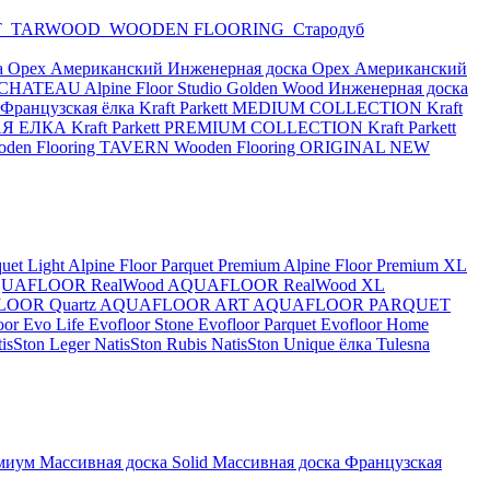
T
TARWOOD
WOODEN FLOORING
Стародуб
а Орех Американский
Инженерная доска Орех Американский
or CHATEAU
Alpine Floor Studio
Golden Wood Инженерная доска
e Французская ёлка
Kraft Parkett MEDIUM COLLECTION
Kraft
КАЯ ЕЛКА
Kraft Parkett PREMIUM COLLECTION
Kraft Parkett
oden Flooring TAVERN
Wooden Flooring ORIGINAL NEW
quet Light
Alpine Floor Parquet Premium
Alpine Floor Premium XL
UAFLOOR RealWood
AQUAFLOOR RealWood XL
OOR Quartz
AQUAFLOOR ART
AQUAFLOOR PARQUET
oor Evo Life
Evofloor Stone
Evofloor Parquet
Evofloor Home
tisSton Leger
NatisSton Rubis
NatisSton Unique ёлка
Tulesna
миум
Массивная доска Solid
Массивная доска Французская