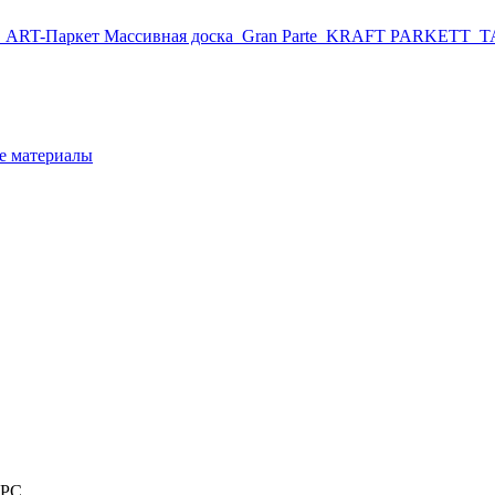
r
ART-Паркет Массивная доска
Gran Parte
KRAFT PARKETT
T
 материалы
SPC