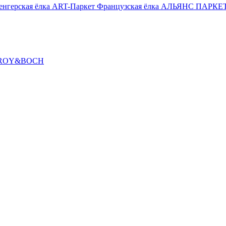
енгерская ёлка
ART-Паркет Французская ёлка
АЛЬЯНС ПАРКЕТ
ROY&BOCH