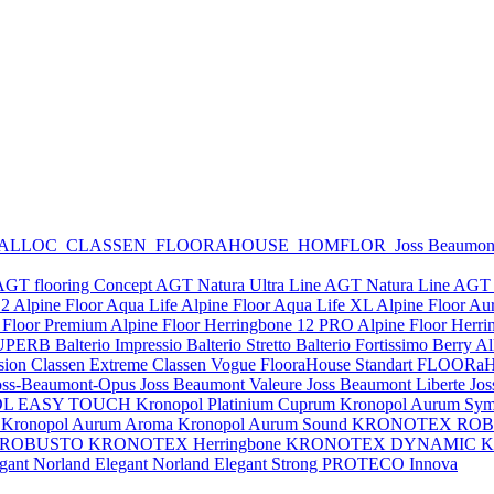
 ALLOC
CLASSEN
FLOORAHOUSE
HOMFLOR
Joss Beaumo
AGT flooring Concept
AGT Natura Ultra Line
AGT Natura Line
AGT 
12
Alpine Floor Aqua Life
Alpine Floor Aqua Life XL
Alpine Floor Au
 Floor Premium
Alpine Floor Herringbone 12 PRO
Alpine Floor Herr
y SUPERB
Balterio Impressio
Balterio Stretto
Balterio Fortissimo
Berry A
sion
Classen Extreme
Classen Vogue
FlooraHouse Standart
FLOORaH
oss-Beaumont-Opus
Joss Beaumont Valeure
Joss Beaumont Liberte
Jos
DL EASY TOUCH
Kronopol Platinium Cuprum
Kronopol Aurum Sym
y
Kronopol Aurum Aroma
Kronopol Aurum Sound
KRONOTEX RO
 ROBUSTO
KRONOTEX Herringbone
KRONOTEX DYNAMIC
K
egant
Norland Elegant
Norland Elegant Strong
PROTECO Innova