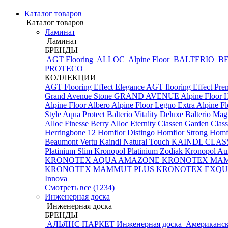
Каталог товаров
Каталог товаров
Ламинат
Ламинат
БРЕНДЫ
AGT Flooring
ALLOC
Alpine Floor
BALTERIO
BE
PROTECO
КОЛЛЕКЦИИ
AGT Flooring Effect Elegance
AGT flooring Effect Pr
Grand Avenue Stone
GRAND AVENUE
Alpine Floor 
Alpine Floor Albero
Alpine Floor Legno Extra
Alpine F
Style Aqua Protect
Balterio Vitality Deluxe
Balterio Mag
Alloc Finesse
Berry Alloc Eternity
Classen Garden
Class
Herringbone 12
Homflor Distingo
Homflor Strong
Homfl
Beaumont Vertu
Kaindl Natural Touch
KAINDL CLAS
Platinium Slim
Kronopol Platinium Zodiak
Kronopol Au
KRONOTEX AQUA AMAZONE
KRONOTEX MA
KRONOTEX MAMMUT PLUS
KRONOTEX EXQUI
Innova
Смотреть все (1234)
Инженерная доска
Инженерная доска
БРЕНДЫ
АЛЬЯНС ПАРКЕТ Инженерная доска
Американск