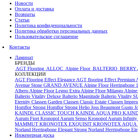
Новости
Оплата и доставка
Возвраты
Статьи
Политика конфиденциальности
Политика обработки персональных данных
Пользовательское соглашение
Контакты
Ламинат
БРЕНДЫ
AGT Flooring
ALLOC
Alpine Floor
BALTERIO
BERRY
КОЛЛЕКЦИИ
AGT Flooring Effect Elegance
AGT flooring Effect Premium
Avenue Stone
GRAND AVENUE
Alpine Floor Herringbone 
Albero
Alpine Floor Legno Extra
Alpine Floor Milango
Alpine
Balterio Vitality Deluxe
Balterio Magnitude
Balterio Vitalit
Eternity
Classen Garden
Classen Classic Estate
Classen Impres
Homflor Strong
Homflor Strong Helio
Joss Beaumont Gusto
J
KAINDL CLASSIC TOUCH
KAINDL AQUA PRO
KAIN
Aurum Fiori
Kronopol Aurum Senso
Kronopol Aurum Infinit
MAMMUT
KRONOTEX EXQUISIT
KRONOTEX AQUA
Norland Herringbone Elegant Strong
Norland Herringbone El
Инженерная доска