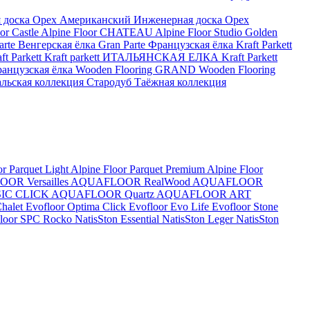
 доска Орех Американский
Инженерная доска Орех
or Castle
Alpine Floor CHATEAU
Alpine Floor Studio
Golden
arte Венгерская ёлка
Gran Parte Французская ёлка
Kraft Parkett
 Parkett
Kraft parkett ИТАЛЬЯНСКАЯ ЕЛКА
Kraft Parkett
анцузская ёлка
Wooden Flooring GRAND
Wooden Flooring
альская коллекция
Стародуб Таёжная коллекция
or Parquet Light
Alpine Floor Parquet Premium
Alpine Floor
OR Versailles
AQUAFLOOR RealWood
AQUAFLOOR
IC CLICK
AQUAFLOOR Quartz
AQUAFLOOR ART
Chalet
Evofloor Optima Click
Evofloor Evo Life
Evofloor Stone
 Floor SPC
Rocko
NatisSton Essential
NatisSton Leger
NatisSton