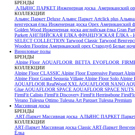
БРЕНДЫ
АЛЬЯНС ПАРКЕТ Инженерная доска
Американский о
КОЛЛЕКЦИИ
Альянс Паркет Deluxe
Альянс Паркет Artclick plus
Альяна
венгерская ёлка
Инженерная доска Орех Американский ф
Golden Wood Инженерная доска английская ёлка
Gran Par
Parkett АНГЛИЙСКАЯ ЕЛКА
ФРАНЦУЗСКАЯ ЁЛКА - И
SELECT COLLECTION
Tarwood Classic
Tarwood Венгерс
Wooden Flooring Американский орех
Стародуб Белые но
Виниловые полы
БРЕНДЫ
Alpine Floor
AQUAFLOOR
BETTA
EVOFLOOR
FIRM
КОЛЛЕКЦИИ
Alpine Floor CLASSIC
Alpine Floor Expressive Parquet
Alpin
Alpine Floor Grand Sequoia Village
Alpine Floor Solo
Alpine 
AQUAFLOOR RealWood XXL
AQUAFLOOR NANO
AQU
Glue
AQUAFLOOR SPACE
AQUAFLOOR SPACE NUTS
FirmFit Calisto
FirmFit Discovery
FirmFit Herringbone
FirstF
Verano
Tulesna Ottimo
Tulesna Art Parquet
Tulesna Premium
Массивная доска
БРЕНДЫ
ART-Паркет Массивная доска
АЛЬЯНС ПАРКЕТ
Парке
КОЛЛЕКЦИИ
ART-Паркет Массивная доска Classic
ART-Паркет Венгерс
Ёлка