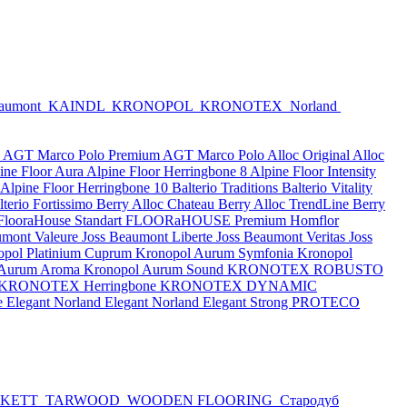
eaumont
KAINDL
KRONOPOL
KRONOTEX
Norland
e
AGT Marco Polo Premium
AGT Marco Polo
Alloc Original
Alloc
ine Floor Aura
Alpine Floor Herringbone 8
Alpine Floor Intensity
Alpine Floor Herringbone 10
Balterio Traditions
Balterio Vitality
lterio Fortissimo
Berry Alloc Chateau
Berry Alloc TrendLine
Berry
FlooraHouse Standart
FLOORaHOUSE Premium
Homflor
umont Valeure
Joss Beaumont Liberte
Joss Beaumont Veritas
Joss
opol Platinium Cuprum
Kronopol Aurum Symfonia
Kronopol
 Aurum Aroma
Kronopol Aurum Sound
KRONOTEX ROBUSTO
KRONOTEX Herringbone
KRONOTEX DYNAMIC
e Elegant
Norland Elegant
Norland Elegant Strong
PROTECO
RKETT
TARWOOD
WOODEN FLOORING
Стародуб