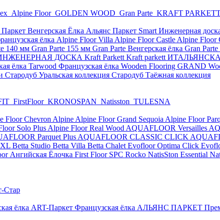
рех
Alpine Floor
GOLDEN WOOD
Gran Parte
KRAFT PARKET
 Паркет Венгерская Ёлка
Альянс Паркет Smart
Инженерная доск
ранцузская ёлка
Alpine Floor Villa
Alpine Floor Castle
Alpine Flo
te 140 мм
Gran Parte 155 мм
Gran Parte Венгерская ёлка
Gran Part
НЖЕНЕРНАЯ ДОСКА Kraft Parkett
Kraft parkett ИТАЛЬЯНС
кая ёлка
Tarwood Французская ёлка
Wooden Flooring GRAND
Wo
чи
Стародуб Уральская коллекция
Стародуб Таёжная коллекция
FIT
FirstFloor
KRONOSPAN
Natisston
TULESNA
e Floor Chevron Alpine
Alpine Floor Grand Sequoia
Alpine Floor Par
Floor Solo Plus
Alpine Floor Real Wood
AQUAFLOOR Versailles
AQ
AFLOOR Parquet Plus
AQUAFLOOR CLASSIC CLICK
AQUAFL
 XL
Betta Studio
Betta Villa
Betta Chalet
Evofloor Optima Click
Evofl
loor Ангийская Ёлочка
First Floor SPC
Rocko
NatisSton Essential
Na
т-Стар
кая ёлка
ART-Паркет Французская ёлка
АЛЬЯНС ПАРКЕТ Пре