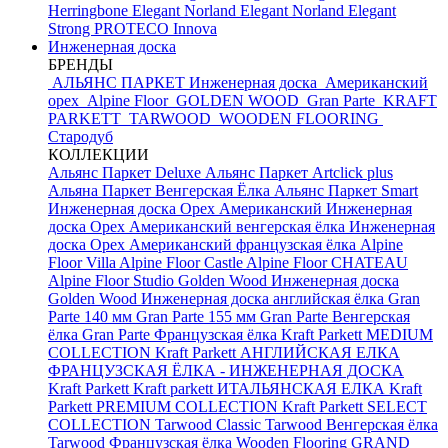
Herringbone Elegant
Norland Elegant
Norland Elegant
Strong
PROTECO Innova
Инженерная доска
БРЕНДЫ
АЛЬЯНС ПАРКЕТ Инженерная доска
Американский
орех
Alpine Floor
GOLDEN WOOD
Gran Parte
KRAFT
PARKETT
TARWOOD
WOODEN FLOORING
Стародуб
КОЛЛЕКЦИИ
Альянс Паркет Deluxe
Альянс Паркет Artclick plus
Альяна Паркет Венгерская Ёлка
Альянс Паркет Smart
Инженерная доска Орех Американский
Инженерная
доска Орех Американский венгерская ёлка
Инженерная
доска Орех Американский французская ёлка
Alpine
Floor Villa
Alpine Floor Castle
Alpine Floor CHATEAU
Alpine Floor Studio
Golden Wood Инженерная доска
Golden Wood Инженерная доска английская ёлка
Gran
Parte 140 мм
Gran Parte 155 мм
Gran Parte Венгерская
ёлка
Gran Parte Французская ёлка
Kraft Parkett MEDIUM
COLLECTION
Kraft Parkett АНГЛИЙСКАЯ ЕЛКА
ФРАНЦУЗСКАЯ ЁЛКА - ИНЖЕНЕРНАЯ ДОСКА
Kraft Parkett
Kraft parkett ИТАЛЬЯНСКАЯ ЕЛКА
Kraft
Parkett PREMIUM COLLECTION
Kraft Parkett SELECT
COLLECTION
Tarwood Classic
Tarwood Венгерская ёлка
Tarwood Французская ёлка
Wooden Flooring GRAND