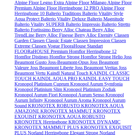
Alpine Floor Legno Extra
Alpine Floor Milango
Alpine Floor
Premium
Alpine Floor Herringbone 12 PRO
Alpine Floor
Herringbone 10
Balterio Traditions
Balterio Vitality Style
Aqua Protect
Balterio Vitality Deluxe
Balterio Magnitude
Balterio Vitality SUPERB
Balterio Impressio
Balterio Stretto
Balterio Fortissimo
Berry Alloc Chateau
Berry Alloc
TrendLine
Berry Alloc Finesse
Berry Alloc Eternity
Classen
Garden
Classen Classic Estate
Classen Impression
Classen
Extreme
Classen Vogue
FlooraHouse Standart
FLOORaHOUSE Premium
Homflor Herringbone 12
Homflor Distingo
Homflor Strong
Homflor Strong Helio
Joss
Beaumont Gusto
Joss-Beaumont-Opus
Joss Beaumont
Valeure
Joss Beaumont Liberte
Joss Beaumont Veritas
Joss
Beaumont Vertu
Kaindl Natural Touch
KAINDL CLASSIC
TOUCH
KAINDL AQUA PRO
KAINDL EASY TOUCH
Kronopol Platinium Cuprum
Kronopol Aurum Symfonia
Kronopol Platinium Slim
Kronopol Platinium Zodiak
Kronopol Aurum Fiori
Kronopol Aurum Senso
Kronopol
Aurum Infinity
Kronopol Aurum Aroma
Kronopol Aurum
Sound
KRONOTEX ROBUSTO
KRONOTEX AQUA
AMAZONE
KRONOTEX MAMMUT
KRONOTEX
EXQUISIT
KRONOTEX AQUA ROBUSTO
KRONOTEX Herringbone
KRONOTEX DYNAMIC
KRONOTEX MAMMUT PLUS
KRONOTEX EXQUISIT
PLUS
Norland Herringbone Elegant Strong
Norland