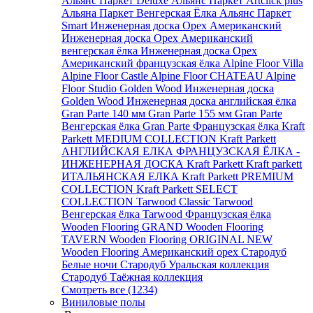
Альянс Паркет Deluxe
Альянс Паркет Artclick plus
Альяна Паркет Венгерская Ёлка
Альянс Паркет
Smart
Инженерная доска Орех Американский
Инженерная доска Орех Американский
венгерская ёлка
Инженерная доска Орех
Американский французская ёлка
Alpine Floor Villa
Alpine Floor Castle
Alpine Floor CHATEAU
Alpine
Floor Studio
Golden Wood Инженерная доска
Golden Wood Инженерная доска английская ёлка
Gran Parte 140 мм
Gran Parte 155 мм
Gran Parte
Венгерская ёлка
Gran Parte Французская ёлка
Kraft
Parkett MEDIUM COLLECTION
Kraft Parkett
АНГЛИЙСКАЯ ЕЛКА
ФРАНЦУЗСКАЯ ЁЛКА -
ИНЖЕНЕРНАЯ ДОСКА Kraft Parkett
Kraft parkett
ИТАЛЬЯНСКАЯ ЕЛКА
Kraft Parkett PREMIUM
COLLECTION
Kraft Parkett SELECT
COLLECTION
Tarwood Classic
Tarwood
Венгерская ёлка
Tarwood Французская ёлка
Wooden Flooring GRAND
Wooden Flooring
TAVERN
Wooden Flooring ORIGINAL NEW
Wooden Flooring Американский орех
Стародуб
Белые ночи
Стародуб Уральская коллекция
Стародуб Таёжная коллекция
Смотреть все (1234)
Виниловые полы