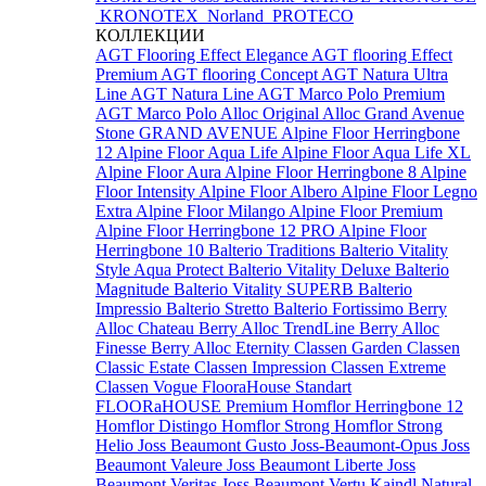
KRONOTEX
Norland
PROTECO
КОЛЛЕКЦИИ
AGT Flooring Effect Elegance
AGT flooring Effect
Premium
AGT flooring Concept
AGT Natura Ultra
Line
AGT Natura Line
AGT Marco Polo Premium
AGT Marco Polo
Alloc Original
Alloc Grand Avenue
Stone
GRAND AVENUE
Alpine Floor Herringbone
12
Alpine Floor Aqua Life
Alpine Floor Aqua Life XL
Alpine Floor Aura
Alpine Floor Herringbone 8
Alpine
Floor Intensity
Alpine Floor Albero
Alpine Floor Legno
Extra
Alpine Floor Milango
Alpine Floor Premium
Alpine Floor Herringbone 12 PRO
Alpine Floor
Herringbone 10
Balterio Traditions
Balterio Vitality
Style Aqua Protect
Balterio Vitality Deluxe
Balterio
Magnitude
Balterio Vitality SUPERB
Balterio
Impressio
Balterio Stretto
Balterio Fortissimo
Berry
Alloc Chateau
Berry Alloc TrendLine
Berry Alloc
Finesse
Berry Alloc Eternity
Classen Garden
Classen
Classic Estate
Classen Impression
Classen Extreme
Classen Vogue
FlooraHouse Standart
FLOORaHOUSE Premium
Homflor Herringbone 12
Homflor Distingo
Homflor Strong
Homflor Strong
Helio
Joss Beaumont Gusto
Joss-Beaumont-Opus
Joss
Beaumont Valeure
Joss Beaumont Liberte
Joss
Beaumont Veritas
Joss Beaumont Vertu
Kaindl Natural