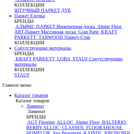
КОЛЛЕКЦИИ
ШТУЧНЫЙ ПАРКЕТ ДУБ
Паркет Елочка
БРЕНДЫ
АЛЬЯНС ПАРКЕТ Инженерная доска
Alpine Floor
ART-Паркет Массивная доска
Gran Parte
KRAFT
PARKETT
TARWOOD
Паркет-Стар
КОЛЛЕКЦИИ
Сопутствующие материалы
БРЕНДЫ
KRAFT PARKETT
LOBA
STAUF
Сопутствующие
материалы
КОЛЛЕКЦИИ
STAUF
Главное меню
Каталог товаров
Каталог товаров
Ламинат
Ламинат
БРЕНДЫ
AGT Flooring
ALLOC
Alpine Floor
BALTERIO
BERRY ALLOC
CLASSEN
FLOORAHOUSE
HOMFLOR
Joss Beaumont
KAINDL
KRONOPOL