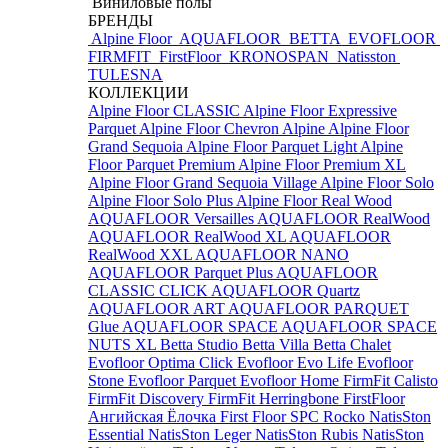
Виниловые полы
БРЕНДЫ
Alpine Floor
AQUAFLOOR
BETTA
EVOFLOOR
FIRMFIT
FirstFloor
KRONOSPAN
Natisston
TULESNA
КОЛЛЕКЦИИ
Alpine Floor CLASSIC
Alpine Floor Expressive
Parquet
Alpine Floor Chevron Alpine
Alpine Floor
Grand Sequoia
Alpine Floor Parquet Light
Alpine
Floor Parquet Premium
Alpine Floor Premium XL
Alpine Floor Grand Sequoia Village
Alpine Floor Solo
Alpine Floor Solo Plus
Alpine Floor Real Wood
AQUAFLOOR Versailles
AQUAFLOOR RealWood
AQUAFLOOR RealWood XL
AQUAFLOOR
RealWood XXL
AQUAFLOOR NANO
AQUAFLOOR Parquet Plus
AQUAFLOOR
CLASSIC CLICK
AQUAFLOOR Quartz
AQUAFLOOR ART
AQUAFLOOR PARQUET
Glue
AQUAFLOOR SPACE
AQUAFLOOR SPACE
NUTS XL
Betta Studio
Betta Villa
Betta Chalet
Evofloor Optima Click
Evofloor Evo Life
Evofloor
Stone
Evofloor Parquet
Evofloor Home
FirmFit Calisto
FirmFit Discovery
FirmFit Herringbone
FirstFloor
Ангийская Ёлочка
First Floor SPC
Rocko
NatisSton
Essential
NatisSton Leger
NatisSton Rubis
NatisSton