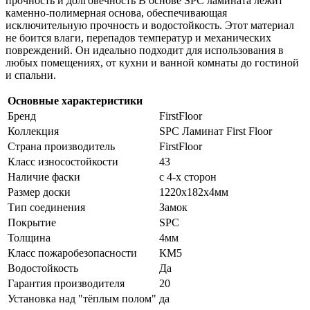
прочность и долговечность
В основе SPC ламината лежит
каменно-полимерная основа, обеспечивающая
исключительную прочность и водостойкость. Этот материал
не боится влаги, перепадов температур и механических
повреждений. Он идеально подходит для использования в
любых помещениях, от кухни и ванной комнаты до гостиной
и спальни.
Основные характеристики
Бренд
FirstFloor
Коллекция
SPC Ламинат First Floor
Страна производитель
FirstFloor
Класс износостойкости
43
Наличие фаски
с 4-х сторон
Размер доски
1220х182х4мм
Тип соединения
Замок
Покрытие
SPC
Толщина
4мм
Класс пожаробезопасности
КМ5
Водостойкость
Да
Гарантия производителя
20
Установка над "тёплым полом"
да