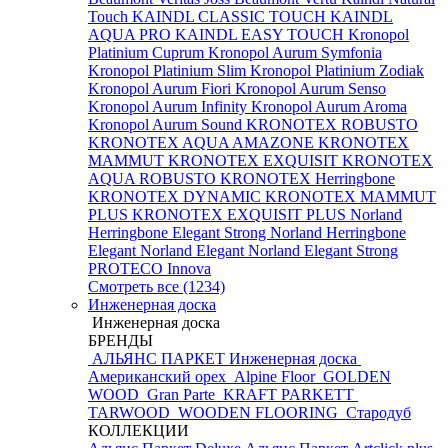
Touch
KAINDL CLASSIC TOUCH
KAINDL
AQUA PRO
KAINDL EASY TOUCH
Kronopol
Platinium Cuprum
Kronopol Aurum Symfonia
Kronopol Platinium Slim
Kronopol Platinium Zodiak
Kronopol Aurum Fiori
Kronopol Aurum Senso
Kronopol Aurum Infinity
Kronopol Aurum Aroma
Kronopol Aurum Sound
KRONOTEX ROBUSTO
KRONOTEX AQUA AMAZONE
KRONOTEX
MAMMUT
KRONOTEX EXQUISIT
KRONOTEX
AQUA ROBUSTO
KRONOTEX Herringbone
KRONOTEX DYNAMIC
KRONOTEX MAMMUT
PLUS
KRONOTEX EXQUISIT PLUS
Norland
Herringbone Elegant Strong
Norland Herringbone
Elegant
Norland Elegant
Norland Elegant Strong
PROTECO Innova
Смотреть все (1234)
Инженерная доска
Инженерная доска
БРЕНДЫ
АЛЬЯНС ПАРКЕТ Инженерная доска
Американский орех
Alpine Floor
GOLDEN
WOOD
Gran Parte
KRAFT PARKETT
TARWOOD
WOODEN FLOORING
Стародуб
КОЛЛЕКЦИИ