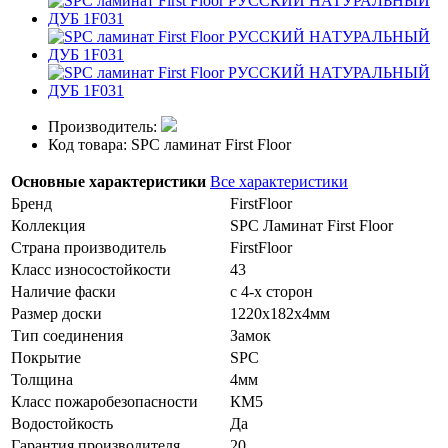
Производитель:
Код товара: SPC ламинат First Floor
Основные характеристики
Все характеристики
Бренд
FirstFloor
Коллекция
SPC Ламинат First Floor
Страна производитель
FirstFloor
Класс износостойкости
43
Наличие фаски
с 4-х сторон
Размер доски
1220х182х4мм
Тип соединения
Замок
Покрытие
SPC
Толщина
4мм
Класс пожаробезопасности
КМ5
Водостойкость
Да
Гарантия производителя
20