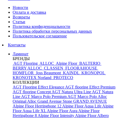
Новости
Оплата и доставка
Возвраты
Статьи
Политика конфиденциальности
Политика обработки персональных данных
Пользовательское соглашение
Контакты
Ламинат
БРЕНДЫ
AGT Flooring
ALLOC
Alpine Floor
BALTERIO
BERRY ALLOC
CLASSEN
FLOORAHOUSE
HOMFLOR
Joss Beaumont
KAINDL
KRONOPOL
KRONOTEX
Norland
PROTECO
КОЛЛЕКЦИИ
AGT Flooring Effect Elegance
AGT flooring Effect Premium
AGT flooring Concept
AGT Natura Ultra Line
AGT Natura
Line
AGT Marco Polo Premium
AGT Marco Polo
Alloc
Original
Alloc Grand Avenue Stone
GRAND AVENUE
Alpine Floor Herringbone 12
Alpine Floor Aqua Life
Alpine
Floor Aqua Life XL
Alpine Floor Aura
Alpine Floor
Herringbone 8
Alpine Floor Intensity
Alpine Floor Albero