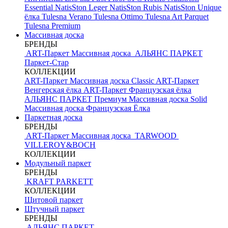
Essential
NatisSton Leger
NatisSton Rubis
NatisSton Unique
ёлка
Tulesna Verano
Tulesna Ottimo
Tulesna Art Parquet
Tulesna Premium
Массивная доска
БРЕНДЫ
ART-Паркет Массивная доска
АЛЬЯНС ПАРКЕТ
Паркет-Стар
КОЛЛЕКЦИИ
ART-Паркет Массивная доска Classic
ART-Паркет
Венгерская ёлка
ART-Паркет Французская ёлка
АЛЬЯНС ПАРКЕТ Премиум
Массивная доска Solid
Массивная доска Французская Ёлка
Паркетная доска
БРЕНДЫ
ART-Паркет Массивная доска
TARWOOD
VILLEROY&BOCH
КОЛЛЕКЦИИ
Модульный паркет
БРЕНДЫ
KRAFT PARKETT
КОЛЛЕКЦИИ
Щитовой паркет
Штучный паркет
БРЕНДЫ
АЛЬЯНС ПАРКЕТ