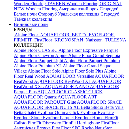
Wooden Flooring TAVERN
Wooden Flooring ORIGINAL
NEW
Wooden Flooring Американский орех
Стародуб
Белые ночи
Стародуб Уральская коллекция
Стародуб
Таёжная коллекция
Виниловые полы
БРЕНДЫ
Alpine Floor
AQUAFLOOR
BETTA
EVOFLOOR
FIRMFIT
FirstFloor
KRONOSPAN
Natisston
TULESNA
КОЛЛЕКЦИИ
Alpine Floor CLASSIC
Alpine Floor Expressive Parquet
Alpine Floor Chevron Alpine
Alpine Floor Grand Sequoia
Alpine Floor Parquet Light
Alpine Floor Parquet Premium
Alpine Floor Premium XL
Alpine Floor Grand Sequoia
Village
Alpine Floor Solo
Alpine Floor Solo Plus
Alpine
Floor Real Wood
AQUAFLOOR Versailles
AQUAFLOOR
RealWood
AQUAFLOOR RealWood XL
AQUAFLOOR
RealWood XXL
AQUAFLOOR NANO
AQUAFLOOR
Parquet Plus
AQUAFLOOR CLASSIC CLICK
AQUAFLOOR Quartz
AQUAFLOOR ART
AQUAFLOOR PARQUET Glue
AQUAFLOOR SPACE
AQUAFLOOR SPACE NUTS XL
Betta Studio
Betta Villa
Betta Chalet
Evofloor Optima Click
Evofloor Evo Life
Evofloor Stone
Evofloor Parquet
Evofloor Home
FirmFit
Calisto
FirmFit Discovery
FirmFit Herringbone
FirstFloor
Ангийская Ёлочка
First Floor SPC
Rocko
NatisSton