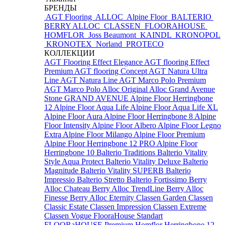
БРЕНДЫ
AGT Flooring
ALLOC
Alpine Floor
BALTERIO
BERRY ALLOC
CLASSEN
FLOORAHOUSE
HOMFLOR
Joss Beaumont
KAINDL
KRONOPOL
KRONOTEX
Norland
PROTECO
КОЛЛЕКЦИИ
AGT Flooring Effect Elegance
AGT flooring Effect
Premium
AGT flooring Concept
AGT Natura Ultra
Line
AGT Natura Line
AGT Marco Polo Premium
AGT Marco Polo
Alloc Original
Alloc Grand Avenue
Stone
GRAND AVENUE
Alpine Floor Herringbone
12
Alpine Floor Aqua Life
Alpine Floor Aqua Life XL
Alpine Floor Aura
Alpine Floor Herringbone 8
Alpine
Floor Intensity
Alpine Floor Albero
Alpine Floor Legno
Extra
Alpine Floor Milango
Alpine Floor Premium
Alpine Floor Herringbone 12 PRO
Alpine Floor
Herringbone 10
Balterio Traditions
Balterio Vitality
Style Aqua Protect
Balterio Vitality Deluxe
Balterio
Magnitude
Balterio Vitality SUPERB
Balterio
Impressio
Balterio Stretto
Balterio Fortissimo
Berry
Alloc Chateau
Berry Alloc TrendLine
Berry Alloc
Finesse
Berry Alloc Eternity
Classen Garden
Classen
Classic Estate
Classen Impression
Classen Extreme
Classen Vogue
FlooraHouse Standart
FLOORaHOUSE Premium
Homflor Herringbone 12