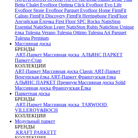
Betta Chalet
Evofloor Optima Click
Evofloor Evo Life
Evofloor Stone
Evofloor Parquet
Evofloor Home
FirmFit
Calisto
FirmFit Discovery
FirmFit Herringbone
FirstFloor
Ангийская Ёлочка
First Floor SPC
Rocko
NatisSton
Essential
NatisSton Leger
NatisSton Rubis
NatisSton Unique
ёлка
Tulesna Verano
Tulesna Ottimo
Tulesna Art Parquet
Tulesna Premium
Массивная доска
БРЕНДЫ
ART-Паркет Массивная доска
АЛЬЯНС ПАРКЕТ
Паркет-Стар
КОЛЛЕКЦИИ
ART-Паркет Массивная доска Classic
ART-Паркет
Венгерская ёлка
ART-Паркет Французская ёлка
АЛЬЯНС ПАРКЕТ Премиум
Массивная доска Solid
Массивная доска Французская Ёлка
Паркетная доска
БРЕНДЫ
ART-Паркет Массивная доска
TARWOOD
VILLEROY&BOCH
КОЛЛЕКЦИИ
Модульный паркет
БРЕНДЫ
KRAFT PARKETT
КОЛЛЕКЦИИ