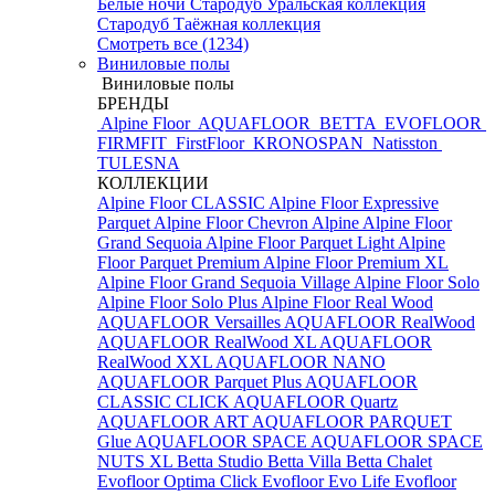
Белые ночи
Стародуб Уральская коллекция
Стародуб Таёжная коллекция
Смотреть все (1234)
Виниловые полы
Виниловые полы
БРЕНДЫ
Alpine Floor
AQUAFLOOR
BETTA
EVOFLOOR
FIRMFIT
FirstFloor
KRONOSPAN
Natisston
TULESNA
КОЛЛЕКЦИИ
Alpine Floor CLASSIC
Alpine Floor Expressive
Parquet
Alpine Floor Chevron Alpine
Alpine Floor
Grand Sequoia
Alpine Floor Parquet Light
Alpine
Floor Parquet Premium
Alpine Floor Premium XL
Alpine Floor Grand Sequoia Village
Alpine Floor Solo
Alpine Floor Solo Plus
Alpine Floor Real Wood
AQUAFLOOR Versailles
AQUAFLOOR RealWood
AQUAFLOOR RealWood XL
AQUAFLOOR
RealWood XXL
AQUAFLOOR NANO
AQUAFLOOR Parquet Plus
AQUAFLOOR
CLASSIC CLICK
AQUAFLOOR Quartz
AQUAFLOOR ART
AQUAFLOOR PARQUET
Glue
AQUAFLOOR SPACE
AQUAFLOOR SPACE
NUTS XL
Betta Studio
Betta Villa
Betta Chalet
Evofloor Optima Click
Evofloor Evo Life
Evofloor