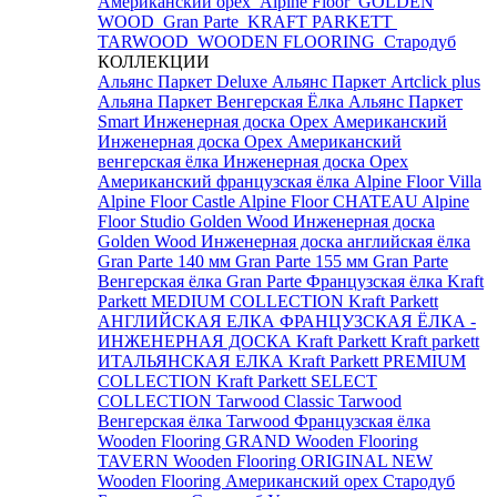
Американский орех
Alpine Floor
GOLDEN
WOOD
Gran Parte
KRAFT PARKETT
TARWOOD
WOODEN FLOORING
Стародуб
КОЛЛЕКЦИИ
Альянс Паркет Deluxe
Альянс Паркет Artclick plus
Альяна Паркет Венгерская Ёлка
Альянс Паркет
Smart
Инженерная доска Орех Американский
Инженерная доска Орех Американский
венгерская ёлка
Инженерная доска Орех
Американский французская ёлка
Alpine Floor Villa
Alpine Floor Castle
Alpine Floor CHATEAU
Alpine
Floor Studio
Golden Wood Инженерная доска
Golden Wood Инженерная доска английская ёлка
Gran Parte 140 мм
Gran Parte 155 мм
Gran Parte
Венгерская ёлка
Gran Parte Французская ёлка
Kraft
Parkett MEDIUM COLLECTION
Kraft Parkett
АНГЛИЙСКАЯ ЕЛКА
ФРАНЦУЗСКАЯ ЁЛКА -
ИНЖЕНЕРНАЯ ДОСКА Kraft Parkett
Kraft parkett
ИТАЛЬЯНСКАЯ ЕЛКА
Kraft Parkett PREMIUM
COLLECTION
Kraft Parkett SELECT
COLLECTION
Tarwood Classic
Tarwood
Венгерская ёлка
Tarwood Французская ёлка
Wooden Flooring GRAND
Wooden Flooring
TAVERN
Wooden Flooring ORIGINAL NEW
Wooden Flooring Американский орех
Стародуб