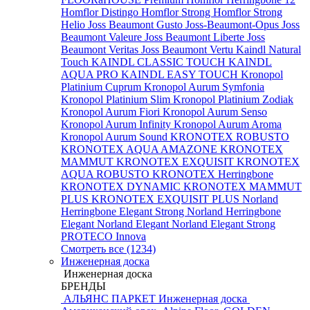
Homflor Distingo
Homflor Strong
Homflor Strong
Helio
Joss Beaumont Gusto
Joss-Beaumont-Opus
Joss
Beaumont Valeure
Joss Beaumont Liberte
Joss
Beaumont Veritas
Joss Beaumont Vertu
Kaindl Natural
Touch
KAINDL CLASSIC TOUCH
KAINDL
AQUA PRO
KAINDL EASY TOUCH
Kronopol
Platinium Cuprum
Kronopol Aurum Symfonia
Kronopol Platinium Slim
Kronopol Platinium Zodiak
Kronopol Aurum Fiori
Kronopol Aurum Senso
Kronopol Aurum Infinity
Kronopol Aurum Aroma
Kronopol Aurum Sound
KRONOTEX ROBUSTO
KRONOTEX AQUA AMAZONE
KRONOTEX
MAMMUT
KRONOTEX EXQUISIT
KRONOTEX
AQUA ROBUSTO
KRONOTEX Herringbone
KRONOTEX DYNAMIC
KRONOTEX MAMMUT
PLUS
KRONOTEX EXQUISIT PLUS
Norland
Herringbone Elegant Strong
Norland Herringbone
Elegant
Norland Elegant
Norland Elegant Strong
PROTECO Innova
Смотреть все (1234)
Инженерная доска
Инженерная доска
БРЕНДЫ
АЛЬЯНС ПАРКЕТ Инженерная доска