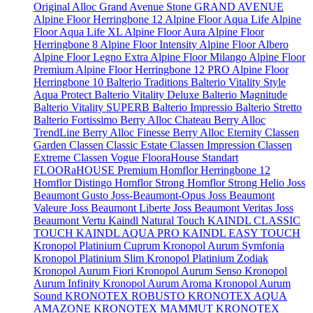
Original
Alloc Grand Avenue Stone
GRAND AVENUE
Alpine Floor Herringbone 12
Alpine Floor Aqua Life
Alpine
Floor Aqua Life XL
Alpine Floor Aura
Alpine Floor
Herringbone 8
Alpine Floor Intensity
Alpine Floor Albero
Alpine Floor Legno Extra
Alpine Floor Milango
Alpine Floor
Premium
Alpine Floor Herringbone 12 PRO
Alpine Floor
Herringbone 10
Balterio Traditions
Balterio Vitality Style
Aqua Protect
Balterio Vitality Deluxe
Balterio Magnitude
Balterio Vitality SUPERB
Balterio Impressio
Balterio Stretto
Balterio Fortissimo
Berry Alloc Chateau
Berry Alloc
TrendLine
Berry Alloc Finesse
Berry Alloc Eternity
Classen
Garden
Classen Classic Estate
Classen Impression
Classen
Extreme
Classen Vogue
FlooraHouse Standart
FLOORaHOUSE Premium
Homflor Herringbone 12
Homflor Distingo
Homflor Strong
Homflor Strong Helio
Joss
Beaumont Gusto
Joss-Beaumont-Opus
Joss Beaumont
Valeure
Joss Beaumont Liberte
Joss Beaumont Veritas
Joss
Beaumont Vertu
Kaindl Natural Touch
KAINDL CLASSIC
TOUCH
KAINDL AQUA PRO
KAINDL EASY TOUCH
Kronopol Platinium Cuprum
Kronopol Aurum Symfonia
Kronopol Platinium Slim
Kronopol Platinium Zodiak
Kronopol Aurum Fiori
Kronopol Aurum Senso
Kronopol
Aurum Infinity
Kronopol Aurum Aroma
Kronopol Aurum
Sound
KRONOTEX ROBUSTO
KRONOTEX AQUA
AMAZONE
KRONOTEX MAMMUT
KRONOTEX