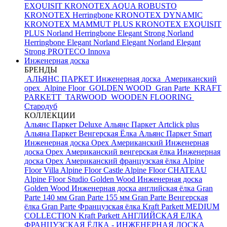
EXQUISIT
KRONOTEX AQUA ROBUSTO
KRONOTEX Herringbone
KRONOTEX DYNAMIC
KRONOTEX MAMMUT PLUS
KRONOTEX EXQUISIT
PLUS
Norland Herringbone Elegant Strong
Norland
Herringbone Elegant
Norland Elegant
Norland Elegant
Strong
PROTECO Innova
Инженерная доска
БРЕНДЫ
АЛЬЯНС ПАРКЕТ Инженерная доска
Американский
орех
Alpine Floor
GOLDEN WOOD
Gran Parte
KRAFT
PARKETT
TARWOOD
WOODEN FLOORING
Стародуб
КОЛЛЕКЦИИ
Альянс Паркет Deluxe
Альянс Паркет Artclick plus
Альяна Паркет Венгерская Ёлка
Альянс Паркет Smart
Инженерная доска Орех Американский
Инженерная
доска Орех Американский венгерская ёлка
Инженерная
доска Орех Американский французская ёлка
Alpine
Floor Villa
Alpine Floor Castle
Alpine Floor CHATEAU
Alpine Floor Studio
Golden Wood Инженерная доска
Golden Wood Инженерная доска английская ёлка
Gran
Parte 140 мм
Gran Parte 155 мм
Gran Parte Венгерская
ёлка
Gran Parte Французская ёлка
Kraft Parkett MEDIUM
COLLECTION
Kraft Parkett АНГЛИЙСКАЯ ЕЛКА
ФРАНЦУЗСКАЯ ЁЛКА - ИНЖЕНЕРНАЯ ДОСКА