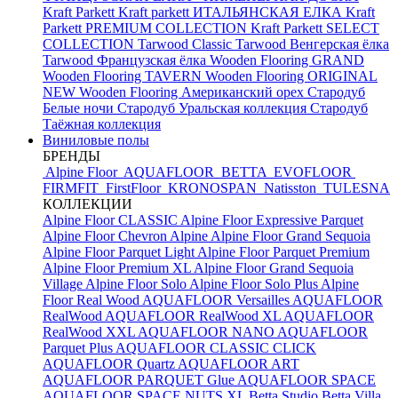
Kraft Parkett
Kraft parkett ИТАЛЬЯНСКАЯ ЕЛКА
Kraft
Parkett PREMIUM COLLECTION
Kraft Parkett SELECT
COLLECTION
Tarwood Classic
Tarwood Венгерская ёлка
Tarwood Французская ёлка
Wooden Flooring GRAND
Wooden Flooring TAVERN
Wooden Flooring ORIGINAL
NEW
Wooden Flooring Американский орех
Стародуб
Белые ночи
Стародуб Уральская коллекция
Стародуб
Таёжная коллекция
Виниловые полы
БРЕНДЫ
Alpine Floor
AQUAFLOOR
BETTA
EVOFLOOR
FIRMFIT
FirstFloor
KRONOSPAN
Natisston
TULESNA
КОЛЛЕКЦИИ
Alpine Floor CLASSIC
Alpine Floor Expressive Parquet
Alpine Floor Chevron Alpine
Alpine Floor Grand Sequoia
Alpine Floor Parquet Light
Alpine Floor Parquet Premium
Alpine Floor Premium XL
Alpine Floor Grand Sequoia
Village
Alpine Floor Solo
Alpine Floor Solo Plus
Alpine
Floor Real Wood
AQUAFLOOR Versailles
AQUAFLOOR
RealWood
AQUAFLOOR RealWood XL
AQUAFLOOR
RealWood XXL
AQUAFLOOR NANO
AQUAFLOOR
Parquet Plus
AQUAFLOOR CLASSIC CLICK
AQUAFLOOR Quartz
AQUAFLOOR ART
AQUAFLOOR PARQUET Glue
AQUAFLOOR SPACE
AQUAFLOOR SPACE NUTS XL
Betta Studio
Betta Villa