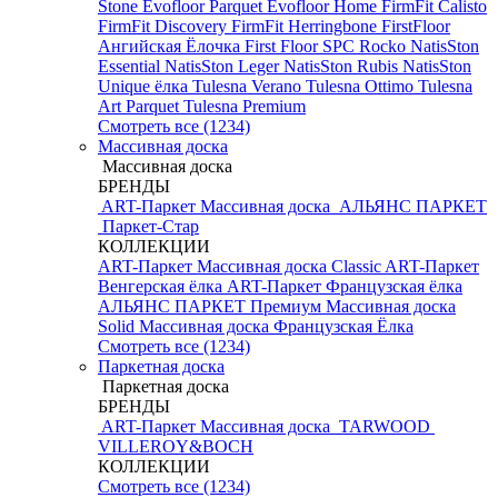
Stone
Evofloor Parquet
Evofloor Home
FirmFit Calisto
FirmFit Discovery
FirmFit Herringbone
FirstFloor
Ангийская Ёлочка
First Floor SPC
Rocko
NatisSton
Essential
NatisSton Leger
NatisSton Rubis
NatisSton
Unique ёлка
Tulesna Verano
Tulesna Ottimo
Tulesna
Art Parquet
Tulesna Premium
Смотреть все (1234)
Массивная доска
Массивная доска
БРЕНДЫ
ART-Паркет Массивная доска
АЛЬЯНС ПАРКЕТ
Паркет-Стар
КОЛЛЕКЦИИ
ART-Паркет Массивная доска Classic
ART-Паркет
Венгерская ёлка
ART-Паркет Французская ёлка
АЛЬЯНС ПАРКЕТ Премиум
Массивная доска
Solid
Массивная доска Французская Ёлка
Смотреть все (1234)
Паркетная доска
Паркетная доска
БРЕНДЫ
ART-Паркет Массивная доска
TARWOOD
VILLEROY&BOCH
КОЛЛЕКЦИИ
Смотреть все (1234)