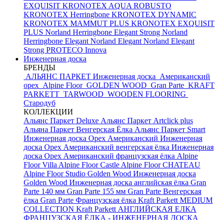
EXQUISIT
KRONOTEX AQUA ROBUSTO
KRONOTEX Herringbone
KRONOTEX DYNAMIC
KRONOTEX MAMMUT PLUS
KRONOTEX EXQUISIT
PLUS
Norland Herringbone Elegant Strong
Norland
Herringbone Elegant
Norland Elegant
Norland Elegant
Strong
PROTECO Innova
Инженерная доска
БРЕНДЫ
АЛЬЯНС ПАРКЕТ Инженерная доска
Американский
орех
Alpine Floor
GOLDEN WOOD
Gran Parte
KRAFT
PARKETT
TARWOOD
WOODEN FLOORING
Стародуб
КОЛЛЕКЦИИ
Альянс Паркет Deluxe
Альянс Паркет Artclick plus
Альяна Паркет Венгерская Ёлка
Альянс Паркет Smart
Инженерная доска Орех Американский
Инженерная
доска Орех Американский венгерская ёлка
Инженерная
доска Орех Американский французская ёлка
Alpine
Floor Villa
Alpine Floor Castle
Alpine Floor CHATEAU
Alpine Floor Studio
Golden Wood Инженерная доска
Golden Wood Инженерная доска английская ёлка
Gran
Parte 140 мм
Gran Parte 155 мм
Gran Parte Венгерская
ёлка
Gran Parte Французская ёлка
Kraft Parkett MEDIUM
COLLECTION
Kraft Parkett АНГЛИЙСКАЯ ЕЛКА
ФРАНЦУЗСКАЯ ЁЛКА - ИНЖЕНЕРНАЯ ДОСКА