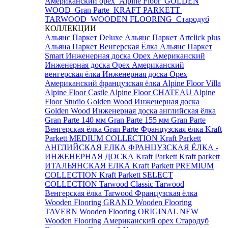
Американский орех
Alpine Floor
GOLDEN
WOOD
Gran Parte
KRAFT PARKETT
TARWOOD
WOODEN FLOORING
Стародуб
КОЛЛЕКЦИИ
Альянс Паркет Deluxe
Альянс Паркет Artclick plus
Альяна Паркет Венгерская Ёлка
Альянс Паркет
Smart
Инженерная доска Орех Американский
Инженерная доска Орех Американский
венгерская ёлка
Инженерная доска Орех
Американский французская ёлка
Alpine Floor Villa
Alpine Floor Castle
Alpine Floor CHATEAU
Alpine
Floor Studio
Golden Wood Инженерная доска
Golden Wood Инженерная доска английская ёлка
Gran Parte 140 мм
Gran Parte 155 мм
Gran Parte
Венгерская ёлка
Gran Parte Французская ёлка
Kraft
Parkett MEDIUM COLLECTION
Kraft Parkett
АНГЛИЙСКАЯ ЕЛКА
ФРАНЦУЗСКАЯ ЁЛКА -
ИНЖЕНЕРНАЯ ДОСКА Kraft Parkett
Kraft parkett
ИТАЛЬЯНСКАЯ ЕЛКА
Kraft Parkett PREMIUM
COLLECTION
Kraft Parkett SELECT
COLLECTION
Tarwood Classic
Tarwood
Венгерская ёлка
Tarwood Французская ёлка
Wooden Flooring GRAND
Wooden Flooring
TAVERN
Wooden Flooring ORIGINAL NEW
Wooden Flooring Американский орех
Стародуб