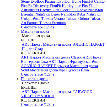
Stone
Evofloor Parquet
Evofloor Home
FirmFit Calisto
FirmFit Discovery
FirmFit Herringbone
FirstFloor
Ангийская Ёлочка
First Floor SPC
Rocko
NatisSton
Essential
NatisSton Leger
NatisSton Rubis
NatisSton
Unique ёлка
Tulesna Verano
Tulesna Ottimo
Tulesna
Art Parquet
Tulesna Premium
Смотреть все (1234)
Массивная доска
Массивная доска
БРЕНДЫ
ART-Паркет Массивная доска
АЛЬЯНС ПАРКЕТ
Паркет-Стар
КОЛЛЕКЦИИ
ART-Паркет Массивная доска Classic
ART-Паркет
Венгерская ёлка
ART-Паркет Французская ёлка
АЛЬЯНС ПАРКЕТ Премиум
Массивная доска
Solid
Массивная доска Французская Ёлка
Смотреть все (1234)
Паркетная доска
Паркетная доска
БРЕНДЫ
ART-Паркет Массивная доска
TARWOOD
VILLEROY&BOCH
КОЛЛЕКЦИИ
Смотреть все (1234)