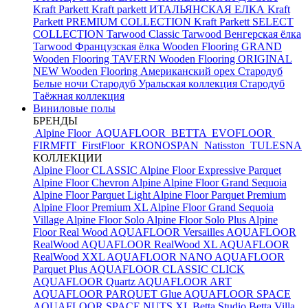
Kraft Parkett
Kraft parkett ИТАЛЬЯНСКАЯ ЕЛКА
Kraft
Parkett PREMIUM COLLECTION
Kraft Parkett SELECT
COLLECTION
Tarwood Classic
Tarwood Венгерская ёлка
Tarwood Французская ёлка
Wooden Flooring GRAND
Wooden Flooring TAVERN
Wooden Flooring ORIGINAL
NEW
Wooden Flooring Американский орех
Стародуб
Белые ночи
Стародуб Уральская коллекция
Стародуб
Таёжная коллекция
Виниловые полы
БРЕНДЫ
Alpine Floor
AQUAFLOOR
BETTA
EVOFLOOR
FIRMFIT
FirstFloor
KRONOSPAN
Natisston
TULESNA
КОЛЛЕКЦИИ
Alpine Floor CLASSIC
Alpine Floor Expressive Parquet
Alpine Floor Chevron Alpine
Alpine Floor Grand Sequoia
Alpine Floor Parquet Light
Alpine Floor Parquet Premium
Alpine Floor Premium XL
Alpine Floor Grand Sequoia
Village
Alpine Floor Solo
Alpine Floor Solo Plus
Alpine
Floor Real Wood
AQUAFLOOR Versailles
AQUAFLOOR
RealWood
AQUAFLOOR RealWood XL
AQUAFLOOR
RealWood XXL
AQUAFLOOR NANO
AQUAFLOOR
Parquet Plus
AQUAFLOOR CLASSIC CLICK
AQUAFLOOR Quartz
AQUAFLOOR ART
AQUAFLOOR PARQUET Glue
AQUAFLOOR SPACE
AQUAFLOOR SPACE NUTS XL
Betta Studio
Betta Villa