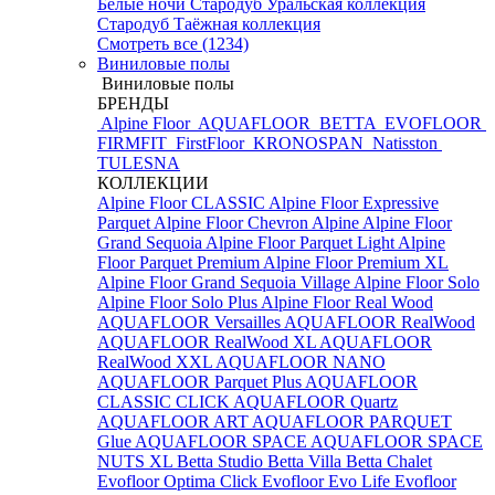
Белые ночи
Стародуб Уральская коллекция
Стародуб Таёжная коллекция
Смотреть все (1234)
Виниловые полы
Виниловые полы
БРЕНДЫ
Alpine Floor
AQUAFLOOR
BETTA
EVOFLOOR
FIRMFIT
FirstFloor
KRONOSPAN
Natisston
TULESNA
КОЛЛЕКЦИИ
Alpine Floor CLASSIC
Alpine Floor Expressive
Parquet
Alpine Floor Chevron Alpine
Alpine Floor
Grand Sequoia
Alpine Floor Parquet Light
Alpine
Floor Parquet Premium
Alpine Floor Premium XL
Alpine Floor Grand Sequoia Village
Alpine Floor Solo
Alpine Floor Solo Plus
Alpine Floor Real Wood
AQUAFLOOR Versailles
AQUAFLOOR RealWood
AQUAFLOOR RealWood XL
AQUAFLOOR
RealWood XXL
AQUAFLOOR NANO
AQUAFLOOR Parquet Plus
AQUAFLOOR
CLASSIC CLICK
AQUAFLOOR Quartz
AQUAFLOOR ART
AQUAFLOOR PARQUET
Glue
AQUAFLOOR SPACE
AQUAFLOOR SPACE
NUTS XL
Betta Studio
Betta Villa
Betta Chalet
Evofloor Optima Click
Evofloor Evo Life
Evofloor