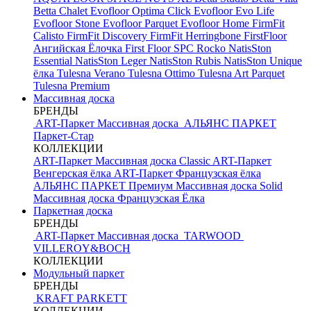
Betta Chalet
Evofloor Optima Click
Evofloor Evo Life
Evofloor Stone
Evofloor Parquet
Evofloor Home
FirmFit
Calisto
FirmFit Discovery
FirmFit Herringbone
FirstFloor
Ангийская Ёлочка
First Floor SPC
Rocko
NatisSton
Essential
NatisSton Leger
NatisSton Rubis
NatisSton Unique
ёлка
Tulesna Verano
Tulesna Ottimo
Tulesna Art Parquet
Tulesna Premium
Массивная доска
БРЕНДЫ
ART-Паркет Массивная доска
АЛЬЯНС ПАРКЕТ
Паркет-Стар
КОЛЛЕКЦИИ
ART-Паркет Массивная доска Classic
ART-Паркет
Венгерская ёлка
ART-Паркет Французская ёлка
АЛЬЯНС ПАРКЕТ Премиум
Массивная доска Solid
Массивная доска Французская Ёлка
Паркетная доска
БРЕНДЫ
ART-Паркет Массивная доска
TARWOOD
VILLEROY&BOCH
КОЛЛЕКЦИИ
Модульный паркет
БРЕНДЫ
KRAFT PARKETT
КОЛЛЕКЦИИ