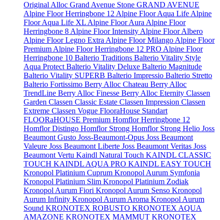
Original
Alloc Grand Avenue Stone
GRAND AVENUE
Alpine Floor Herringbone 12
Alpine Floor Aqua Life
Alpine
Floor Aqua Life XL
Alpine Floor Aura
Alpine Floor
Herringbone 8
Alpine Floor Intensity
Alpine Floor Albero
Alpine Floor Legno Extra
Alpine Floor Milango
Alpine Floor
Premium
Alpine Floor Herringbone 12 PRO
Alpine Floor
Herringbone 10
Balterio Traditions
Balterio Vitality Style
Aqua Protect
Balterio Vitality Deluxe
Balterio Magnitude
Balterio Vitality SUPERB
Balterio Impressio
Balterio Stretto
Balterio Fortissimo
Berry Alloc Chateau
Berry Alloc
TrendLine
Berry Alloc Finesse
Berry Alloc Eternity
Classen
Garden
Classen Classic Estate
Classen Impression
Classen
Extreme
Classen Vogue
FlooraHouse Standart
FLOORaHOUSE Premium
Homflor Herringbone 12
Homflor Distingo
Homflor Strong
Homflor Strong Helio
Joss
Beaumont Gusto
Joss-Beaumont-Opus
Joss Beaumont
Valeure
Joss Beaumont Liberte
Joss Beaumont Veritas
Joss
Beaumont Vertu
Kaindl Natural Touch
KAINDL CLASSIC
TOUCH
KAINDL AQUA PRO
KAINDL EASY TOUCH
Kronopol Platinium Cuprum
Kronopol Aurum Symfonia
Kronopol Platinium Slim
Kronopol Platinium Zodiak
Kronopol Aurum Fiori
Kronopol Aurum Senso
Kronopol
Aurum Infinity
Kronopol Aurum Aroma
Kronopol Aurum
Sound
KRONOTEX ROBUSTO
KRONOTEX AQUA
AMAZONE
KRONOTEX MAMMUT
KRONOTEX