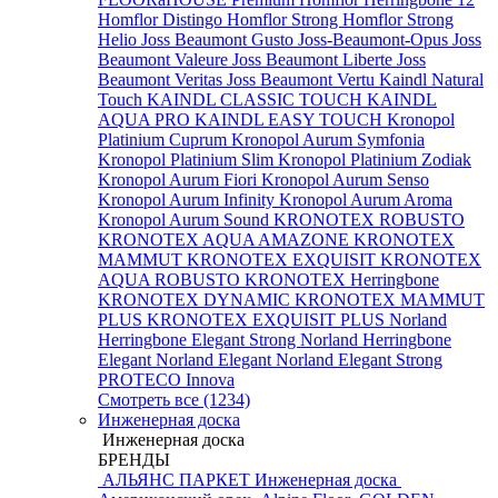
Homflor Distingo
Homflor Strong
Homflor Strong
Helio
Joss Beaumont Gusto
Joss-Beaumont-Opus
Joss
Beaumont Valeure
Joss Beaumont Liberte
Joss
Beaumont Veritas
Joss Beaumont Vertu
Kaindl Natural
Touch
KAINDL CLASSIC TOUCH
KAINDL
AQUA PRO
KAINDL EASY TOUCH
Kronopol
Platinium Cuprum
Kronopol Aurum Symfonia
Kronopol Platinium Slim
Kronopol Platinium Zodiak
Kronopol Aurum Fiori
Kronopol Aurum Senso
Kronopol Aurum Infinity
Kronopol Aurum Aroma
Kronopol Aurum Sound
KRONOTEX ROBUSTO
KRONOTEX AQUA AMAZONE
KRONOTEX
MAMMUT
KRONOTEX EXQUISIT
KRONOTEX
AQUA ROBUSTO
KRONOTEX Herringbone
KRONOTEX DYNAMIC
KRONOTEX MAMMUT
PLUS
KRONOTEX EXQUISIT PLUS
Norland
Herringbone Elegant Strong
Norland Herringbone
Elegant
Norland Elegant
Norland Elegant Strong
PROTECO Innova
Смотреть все (1234)
Инженерная доска
Инженерная доска
БРЕНДЫ
АЛЬЯНС ПАРКЕТ Инженерная доска