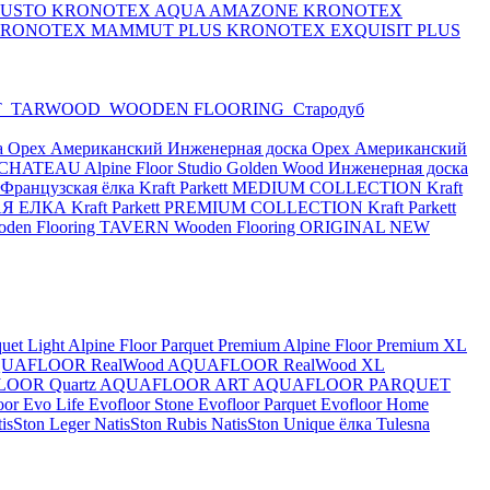
BUSTO
KRONOTEX AQUA AMAZONE
KRONOTEX
RONOTEX MAMMUT PLUS
KRONOTEX EXQUISIT PLUS
T
TARWOOD
WOODEN FLOORING
Стародуб
а Орех Американский
Инженерная доска Орех Американский
or CHATEAU
Alpine Floor Studio
Golden Wood Инженерная доска
e Французская ёлка
Kraft Parkett MEDIUM COLLECTION
Kraft
КАЯ ЕЛКА
Kraft Parkett PREMIUM COLLECTION
Kraft Parkett
oden Flooring TAVERN
Wooden Flooring ORIGINAL NEW
quet Light
Alpine Floor Parquet Premium
Alpine Floor Premium XL
UAFLOOR RealWood
AQUAFLOOR RealWood XL
OOR Quartz
AQUAFLOOR ART
AQUAFLOOR PARQUET
oor Evo Life
Evofloor Stone
Evofloor Parquet
Evofloor Home
tisSton Leger
NatisSton Rubis
NatisSton Unique ёлка
Tulesna