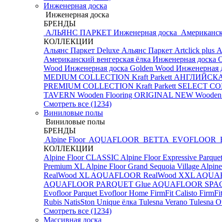
Инженерная доска
Инженерная доска
БРЕНДЫ
АЛЬЯНС ПАРКЕТ Инженерная доска
Американск
КОЛЛЕКЦИИ
Альянс Паркет Deluxe
Альянс Паркет Artclick plus
А
Американский венгерская ёлка
Инженерная доска 
Wood Инженерная доска
Golden Wood Инженерная д
MEDIUM COLLECTION
Kraft Parkett АНГЛИЙС
PREMIUM COLLECTION
Kraft Parkett SELECT 
TAVERN
Wooden Flooring ORIGINAL NEW
Wooden
Смотреть все (1234)
Виниловые полы
Виниловые полы
БРЕНДЫ
Alpine Floor
AQUAFLOOR
BETTA
EVOFLOOR
КОЛЛЕКЦИИ
Alpine Floor CLASSIC
Alpine Floor Expressive Parque
Premium XL
Alpine Floor Grand Sequoia Village
Alpine
RealWood XL
AQUAFLOOR RealWood XXL
AQUA
AQUAFLOOR PARQUET Glue
AQUAFLOOR SPA
Evofloor Parquet
Evofloor Home
FirmFit Calisto
FirmFi
Rubis
NatisSton Unique ёлка
Tulesna Verano
Tulesna O
Смотреть все (1234)
Массивная доска