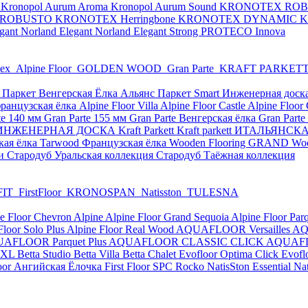
y
Kronopol Aurum Aroma
Kronopol Aurum Sound
KRONOTEX RO
 ROBUSTO
KRONOTEX Herringbone
KRONOTEX DYNAMIC
K
egant
Norland Elegant
Norland Elegant Strong
PROTECO Innova
рех
Alpine Floor
GOLDEN WOOD
Gran Parte
KRAFT PARKET
 Паркет Венгерская Ёлка
Альянс Паркет Smart
Инженерная доск
ранцузская ёлка
Alpine Floor Villa
Alpine Floor Castle
Alpine Flo
te 140 мм
Gran Parte 155 мм
Gran Parte Венгерская ёлка
Gran Part
НЖЕНЕРНАЯ ДОСКА Kraft Parkett
Kraft parkett ИТАЛЬЯНС
кая ёлка
Tarwood Французская ёлка
Wooden Flooring GRAND
Wo
чи
Стародуб Уральская коллекция
Стародуб Таёжная коллекция
FIT
FirstFloor
KRONOSPAN
Natisston
TULESNA
e Floor Chevron Alpine
Alpine Floor Grand Sequoia
Alpine Floor Par
Floor Solo Plus
Alpine Floor Real Wood
AQUAFLOOR Versailles
AQ
AFLOOR Parquet Plus
AQUAFLOOR CLASSIC CLICK
AQUAFL
 XL
Betta Studio
Betta Villa
Betta Chalet
Evofloor Optima Click
Evofl
loor Ангийская Ёлочка
First Floor SPC
Rocko
NatisSton Essential
Na