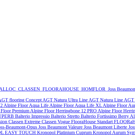
 ALLOC
CLASSEN
FLOORAHOUSE
HOMFLOR
Joss Beaumo
AGT flooring Concept
AGT Natura Ultra Line
AGT Natura Line
AGT 
12
Alpine Floor Aqua Life
Alpine Floor Aqua Life XL
Alpine Floor Au
 Floor Premium
Alpine Floor Herringbone 12 PRO
Alpine Floor Herr
y SUPERB
Balterio Impressio
Balterio Stretto
Balterio Fortissimo
Berry A
sion
Classen Extreme
Classen Vogue
FlooraHouse Standart
FLOORaH
oss-Beaumont-Opus
Joss Beaumont Valeure
Joss Beaumont Liberte
Jos
DL EASY TOUCH
Kronopol Platinium Cuprum
Kronopol Aurum Sym