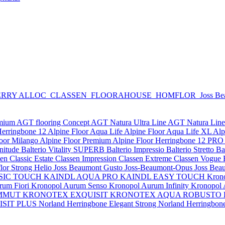
RRY ALLOC
CLASSEN
FLOORAHOUSE
HOMFLOR
Joss B
emium
AGT flooring Concept
AGT Natura Ultra Line
AGT Natura Lin
Herringbone 12
Alpine Floor Aqua Life
Alpine Floor Aqua Life XL
Alp
loor Milango
Alpine Floor Premium
Alpine Floor Herringbone 12 PRO
nitude
Balterio Vitality SUPERB
Balterio Impressio
Balterio Stretto
Ba
en Classic Estate
Classen Impression
Classen Extreme
Classen Vogue
or Strong Helio
Joss Beaumont Gusto
Joss-Beaumont-Opus
Joss Bea
SIC TOUCH
KAINDL AQUA PRO
KAINDL EASY TOUCH
Kron
rum Fiori
Kronopol Aurum Senso
Kronopol Aurum Infinity
Kronopol
MMUT
KRONOTEX EXQUISIT
KRONOTEX AQUA ROBUSTO
SIT PLUS
Norland Herringbone Elegant Strong
Norland Herringbon