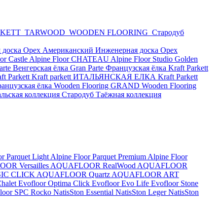
RKETT
TARWOOD
WOODEN FLOORING
Стародуб
 доска Орех Американский
Инженерная доска Орех
or Castle
Alpine Floor CHATEAU
Alpine Floor Studio
Golden
arte Венгерская ёлка
Gran Parte Французская ёлка
Kraft Parkett
 Parkett
Kraft parkett ИТАЛЬЯНСКАЯ ЕЛКА
Kraft Parkett
анцузская ёлка
Wooden Flooring GRAND
Wooden Flooring
альская коллекция
Стародуб Таёжная коллекция
or Parquet Light
Alpine Floor Parquet Premium
Alpine Floor
OR Versailles
AQUAFLOOR RealWood
AQUAFLOOR
IC CLICK
AQUAFLOOR Quartz
AQUAFLOOR ART
Chalet
Evofloor Optima Click
Evofloor Evo Life
Evofloor Stone
 Floor SPC
Rocko
NatisSton Essential
NatisSton Leger
NatisSton