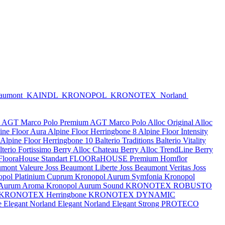
eaumont
KAINDL
KRONOPOL
KRONOTEX
Norland
e
AGT Marco Polo Premium
AGT Marco Polo
Alloc Original
Alloc
ine Floor Aura
Alpine Floor Herringbone 8
Alpine Floor Intensity
Alpine Floor Herringbone 10
Balterio Traditions
Balterio Vitality
lterio Fortissimo
Berry Alloc Chateau
Berry Alloc TrendLine
Berry
FlooraHouse Standart
FLOORaHOUSE Premium
Homflor
umont Valeure
Joss Beaumont Liberte
Joss Beaumont Veritas
Joss
opol Platinium Cuprum
Kronopol Aurum Symfonia
Kronopol
 Aurum Aroma
Kronopol Aurum Sound
KRONOTEX ROBUSTO
KRONOTEX Herringbone
KRONOTEX DYNAMIC
e Elegant
Norland Elegant
Norland Elegant Strong
PROTECO