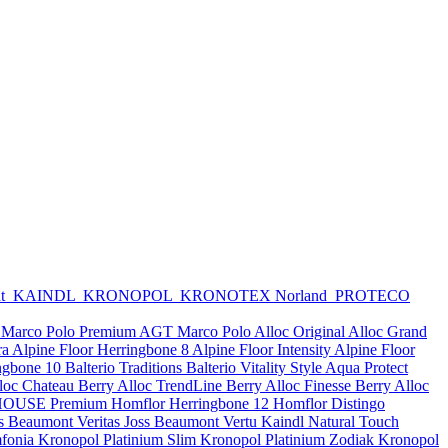
nt
KAINDL
KRONOPOL
KRONOTEX
Norland
PROTECO
Marco Polo Premium
AGT Marco Polo
Alloc Original
Alloc Grand
ra
Alpine Floor Herringbone 8
Alpine Floor Intensity
Alpine Floor
ingbone 10
Balterio Traditions
Balterio Vitality Style Aqua Protect
lloc Chateau
Berry Alloc TrendLine
Berry Alloc Finesse
Berry Alloc
OUSE Premium
Homflor Herringbone 12
Homflor Distingo
s Beaumont Veritas
Joss Beaumont Vertu
Kaindl Natural Touch
fonia
Kronopol Platinium Slim
Kronopol Platinium Zodiak
Kronopol