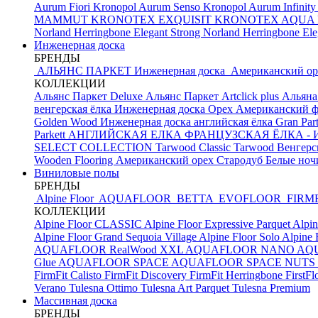
Aurum Fiori
Kronopol Aurum Senso
Kronopol Aurum Infinit
MAMMUT
KRONOTEX EXQUISIT
KRONOTEX AQUA
Norland Herringbone Elegant Strong
Norland Herringbone El
Инженерная доска
БРЕНДЫ
АЛЬЯНС ПАРКЕТ Инженерная доска
Американский о
КОЛЛЕКЦИИ
Альянс Паркет Deluxe
Альянс Паркет Artclick plus
Альяна
венгерская ёлка
Инженерная доска Орех Американский ф
Golden Wood Инженерная доска английская ёлка
Gran Par
Parkett АНГЛИЙСКАЯ ЕЛКА
ФРАНЦУЗСКАЯ ЁЛКА - И
SELECT COLLECTION
Tarwood Classic
Tarwood Венгерс
Wooden Flooring Американский орех
Стародуб Белые но
Виниловые полы
БРЕНДЫ
Alpine Floor
AQUAFLOOR
BETTA
EVOFLOOR
FIRM
КОЛЛЕКЦИИ
Alpine Floor CLASSIC
Alpine Floor Expressive Parquet
Alpin
Alpine Floor Grand Sequoia Village
Alpine Floor Solo
Alpine 
AQUAFLOOR RealWood XXL
AQUAFLOOR NANO
AQU
Glue
AQUAFLOOR SPACE
AQUAFLOOR SPACE NUTS
FirmFit Calisto
FirmFit Discovery
FirmFit Herringbone
FirstF
Verano
Tulesna Ottimo
Tulesna Art Parquet
Tulesna Premium
Массивная доска
БРЕНДЫ