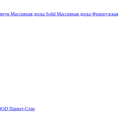
миум
Массивная доска Solid
Массивная доска Французская
OOD
Паркет-Стар