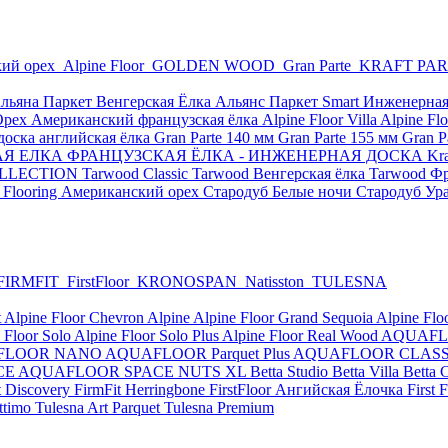
ий орех
Alpine Floor
GOLDEN WOOD
Gran Parte
KRAFT PA
льяна Паркет Венгерская Ёлка
Альянс Паркет Smart
Инженерная
Орех Американский французская ёлка
Alpine Floor Villa
Alpine Flo
оска английская ёлка
Gran Parte 140 мм
Gran Parte 155 мм
Gran P
КАЯ ЕЛКА
ФРАНЦУЗСКАЯ ЁЛКА - ИНЖЕНЕРНАЯ ДОСКА Kraft
COLLECTION
Tarwood Classic
Tarwood Венгерская ёлка
Tarwood Фр
 Flooring Американский орех
Стародуб Белые ночи
Стародуб Ур
FIRMFIT
FirstFloor
KRONOSPAN
Natisston
TULESNA
t
Alpine Floor Chevron Alpine
Alpine Floor Grand Sequoia
Alpine Flo
 Floor Solo
Alpine Floor Solo Plus
Alpine Floor Real Wood
AQUAFLO
FLOOR NANO
AQUAFLOOR Parquet Plus
AQUAFLOOR CLASS
CE
AQUAFLOOR SPACE NUTS XL
Betta Studio
Betta Villa
Betta 
t Discovery
FirmFit Herringbone
FirstFloor Ангийская Ёлочка
First
ttimo
Tulesna Art Parquet
Tulesna Premium