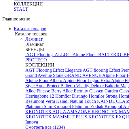
КОЛЛЕКЦИИ
STAUF
Главное меню
Каталог товаров
Каталог товаров
Ламинат
Ламинат
БРЕНДЫ
AGT Flooring
ALLOC
Alpine Floor
BALTERIO
BE
PROTECO
КОЛЛЕКЦИИ
AGT Flooring Effect Elegance
AGT flooring Effect Pr
Grand Avenue Stone
GRAND AVENUE
Alpine Floor 
Alpine Floor Albero
Alpine Floor Legno Extra
Alpine F
Style Aqua Protect
Balterio Vitality Deluxe
Balterio Mag
Alloc Finesse
Berry Alloc Eternity
Classen Garden
Class
Herringbone 12
Homflor Distingo
Homflor Strong
Homfl
Beaumont Vertu
Kaindl Natural Touch
KAINDL CLAS
Platinium Slim
Kronopol Platinium Zodiak
Kronopol Au
KRONOTEX AQUA AMAZONE
KRONOTEX MA
KRONOTEX MAMMUT PLUS
KRONOTEX EXQUI
Innova
Смотреть все (1234)