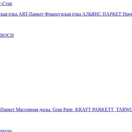
т-Стар
кая ёлка
ART-Паркет Французская ёлка
АЛЬЯНС ПАРКЕТ Пре
&BOCH
Паркет Массивная доска
Gran Parte
KRAFT PARKETT
TARW
риалы