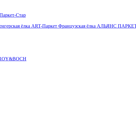
Паркет-Стар
енгерская ёлка
ART-Паркет Французская ёлка
АЛЬЯНС ПАРКЕТ
ROY&BOCH