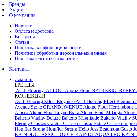
Бренды
Акции
О компании
Новости
Оплата и доставка
Возвраты
Статьи
Политика конфиденциальности
Политика обработки персональных данных
Пользовательское соглашение
Контакты
Ламинат
БРЕНДЫ
AGT Flooring
ALLOC
Alpine Floor
BALTERIO
BERRY
КОЛЛЕКЦИИ
AGT Flooring Effect Elegance
AGT flooring Effect Premium
Avenue Stone
GRAND AVENUE
Alpine Floor Herringbone 
Albero
Alpine Floor Legno Extra
Alpine Floor Milango
Alpine
Balterio Vitality Deluxe
Balterio Magnitude
Balterio Vitalit
Eternity
Classen Garden
Classen Classic Estate
Classen Impres
Homflor Strong
Homflor Strong Helio
Joss Beaumont Gusto
J
KAINDL CLASSIC TOUCH
KAINDL AQUA PRO
KAIN