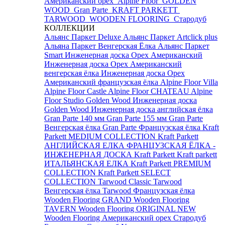
Американский орех
Alpine Floor
GOLDEN
WOOD
Gran Parte
KRAFT PARKETT
TARWOOD
WOODEN FLOORING
Стародуб
КОЛЛЕКЦИИ
Альянс Паркет Deluxe
Альянс Паркет Artclick plus
Альяна Паркет Венгерская Ёлка
Альянс Паркет
Smart
Инженерная доска Орех Американский
Инженерная доска Орех Американский
венгерская ёлка
Инженерная доска Орех
Американский французская ёлка
Alpine Floor Villa
Alpine Floor Castle
Alpine Floor CHATEAU
Alpine
Floor Studio
Golden Wood Инженерная доска
Golden Wood Инженерная доска английская ёлка
Gran Parte 140 мм
Gran Parte 155 мм
Gran Parte
Венгерская ёлка
Gran Parte Французская ёлка
Kraft
Parkett MEDIUM COLLECTION
Kraft Parkett
АНГЛИЙСКАЯ ЕЛКА
ФРАНЦУЗСКАЯ ЁЛКА -
ИНЖЕНЕРНАЯ ДОСКА Kraft Parkett
Kraft parkett
ИТАЛЬЯНСКАЯ ЕЛКА
Kraft Parkett PREMIUM
COLLECTION
Kraft Parkett SELECT
COLLECTION
Tarwood Classic
Tarwood
Венгерская ёлка
Tarwood Французская ёлка
Wooden Flooring GRAND
Wooden Flooring
TAVERN
Wooden Flooring ORIGINAL NEW
Wooden Flooring Американский орех
Стародуб