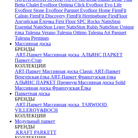
Betta Chalet
Evofloor Optima Click
Evofloor Evo Life
Evofloor Stone
Evofloor Parquet
Evofloor Home
FirmFit
Calisto
FirmFit Discovery
FirmFit Herringbone
FirstFloor
Ангийская Ёлочка
First Floor SPC
Rocko
NatisSton
Essential
NatisSton Leger
NatisSton Rubis
NatisSton Unique
ёлка
Tulesna Verano
Tulesna Ottimo
Tulesna Art Parquet
Tulesna Premium
Массивная доска
БРЕНДЫ
ART-Паркет Массивная доска
АЛЬЯНС ПАРКЕТ
Паркет-Стар
КОЛЛЕКЦИИ
ART-Паркет Массивная доска Classic
ART-Паркет
Венгерская ёлка
ART-Паркет Французская ёлка
АЛЬЯНС ПАРКЕТ Премиум
Массивная доска Solid
Массивная доска Французская Ёлка
Паркетная доска
БРЕНДЫ
ART-Паркет Массивная доска
TARWOOD
VILLEROY&BOCH
КОЛЛЕКЦИИ
Модульный паркет
БРЕНДЫ
KRAFT PARKETT
КОЛЛЕКЦИИ