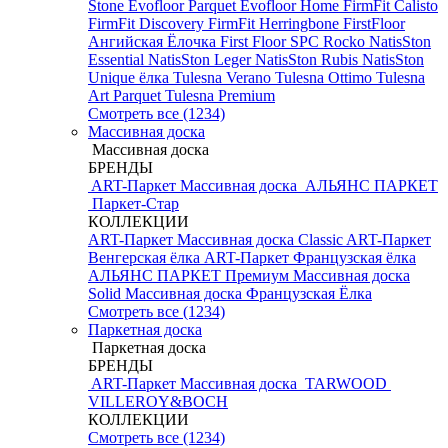
Stone
Evofloor Parquet
Evofloor Home
FirmFit Calisto
FirmFit Discovery
FirmFit Herringbone
FirstFloor
Ангийская Ёлочка
First Floor SPC
Rocko
NatisSton
Essential
NatisSton Leger
NatisSton Rubis
NatisSton
Unique ёлка
Tulesna Verano
Tulesna Ottimo
Tulesna
Art Parquet
Tulesna Premium
Смотреть все (1234)
Массивная доска
Массивная доска
БРЕНДЫ
ART-Паркет Массивная доска
АЛЬЯНС ПАРКЕТ
Паркет-Стар
КОЛЛЕКЦИИ
ART-Паркет Массивная доска Classic
ART-Паркет
Венгерская ёлка
ART-Паркет Французская ёлка
АЛЬЯНС ПАРКЕТ Премиум
Массивная доска
Solid
Массивная доска Французская Ёлка
Смотреть все (1234)
Паркетная доска
Паркетная доска
БРЕНДЫ
ART-Паркет Массивная доска
TARWOOD
VILLEROY&BOCH
КОЛЛЕКЦИИ
Смотреть все (1234)