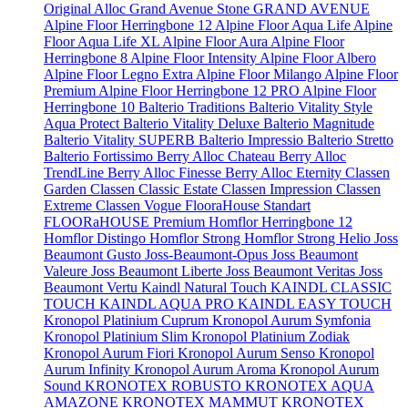
Original
Alloc Grand Avenue Stone
GRAND AVENUE
Alpine Floor Herringbone 12
Alpine Floor Aqua Life
Alpine
Floor Aqua Life XL
Alpine Floor Aura
Alpine Floor
Herringbone 8
Alpine Floor Intensity
Alpine Floor Albero
Alpine Floor Legno Extra
Alpine Floor Milango
Alpine Floor
Premium
Alpine Floor Herringbone 12 PRO
Alpine Floor
Herringbone 10
Balterio Traditions
Balterio Vitality Style
Aqua Protect
Balterio Vitality Deluxe
Balterio Magnitude
Balterio Vitality SUPERB
Balterio Impressio
Balterio Stretto
Balterio Fortissimo
Berry Alloc Chateau
Berry Alloc
TrendLine
Berry Alloc Finesse
Berry Alloc Eternity
Classen
Garden
Classen Classic Estate
Classen Impression
Classen
Extreme
Classen Vogue
FlooraHouse Standart
FLOORaHOUSE Premium
Homflor Herringbone 12
Homflor Distingo
Homflor Strong
Homflor Strong Helio
Joss
Beaumont Gusto
Joss-Beaumont-Opus
Joss Beaumont
Valeure
Joss Beaumont Liberte
Joss Beaumont Veritas
Joss
Beaumont Vertu
Kaindl Natural Touch
KAINDL CLASSIC
TOUCH
KAINDL AQUA PRO
KAINDL EASY TOUCH
Kronopol Platinium Cuprum
Kronopol Aurum Symfonia
Kronopol Platinium Slim
Kronopol Platinium Zodiak
Kronopol Aurum Fiori
Kronopol Aurum Senso
Kronopol
Aurum Infinity
Kronopol Aurum Aroma
Kronopol Aurum
Sound
KRONOTEX ROBUSTO
KRONOTEX AQUA
AMAZONE
KRONOTEX MAMMUT
KRONOTEX