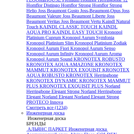
Homflor Distingo
Homflor Strong
Homflor Strong
Helio
Joss Beaumont Gusto
Joss-Beaumont-Opus
Joss
Beaumont Valeure
Joss Beaumont Liberte
Joss
Beaumont Veritas
Joss Beaumont Vertu
Kaindl Natural
Touch
KAINDL CLASSIC TOUCH
KAINDL
AQUA PRO
KAINDL EASY TOUCH
Kronopol
Platinium Cuprum
Kronopol Aurum Symfonia
Kronopol Platinium Slim
Kronopol Platinium Zodiak
Kronopol Aurum Fiori
Kronopol Aurum Senso
Kronopol Aurum Infinity
Kronopol Aurum Aroma
Kronopol Aurum Sound
KRONOTEX ROBUSTO
KRONOTEX AQUA AMAZONE
KRONOTEX
MAMMUT
KRONOTEX EXQUISIT
KRONOTEX
AQUA ROBUSTO
KRONOTEX Herringbone
KRONOTEX DYNAMIC
KRONOTEX MAMMUT
PLUS
KRONOTEX EXQUISIT PLUS
Norland
Herringbone Elegant Strong
Norland Herringbone
Elegant
Norland Elegant
Norland Elegant Strong
PROTECO Innova
Смотреть все (1234)
Инженерная доска
Инженерная доска
БРЕНДЫ
АЛЬЯНС ПАРКЕТ Инженерная доска