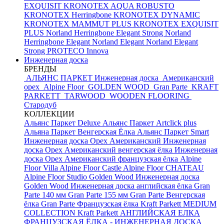
EXQUISIT
KRONOTEX AQUA ROBUSTO
KRONOTEX Herringbone
KRONOTEX DYNAMIC
KRONOTEX MAMMUT PLUS
KRONOTEX EXQUISIT
PLUS
Norland Herringbone Elegant Strong
Norland
Herringbone Elegant
Norland Elegant
Norland Elegant
Strong
PROTECO Innova
Инженерная доска
БРЕНДЫ
АЛЬЯНС ПАРКЕТ Инженерная доска
Американский
орех
Alpine Floor
GOLDEN WOOD
Gran Parte
KRAFT
PARKETT
TARWOOD
WOODEN FLOORING
Стародуб
КОЛЛЕКЦИИ
Альянс Паркет Deluxe
Альянс Паркет Artclick plus
Альяна Паркет Венгерская Ёлка
Альянс Паркет Smart
Инженерная доска Орех Американский
Инженерная
доска Орех Американский венгерская ёлка
Инженерная
доска Орех Американский французская ёлка
Alpine
Floor Villa
Alpine Floor Castle
Alpine Floor CHATEAU
Alpine Floor Studio
Golden Wood Инженерная доска
Golden Wood Инженерная доска английская ёлка
Gran
Parte 140 мм
Gran Parte 155 мм
Gran Parte Венгерская
ёлка
Gran Parte Французская ёлка
Kraft Parkett MEDIUM
COLLECTION
Kraft Parkett АНГЛИЙСКАЯ ЕЛКА
ФРАНЦУЗСКАЯ ЁЛКА - ИНЖЕНЕРНАЯ ДОСКА