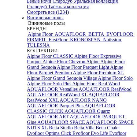
Белые ночи
Стародуб Уральская коллекция
Стародуб Таёжная коллекция
Смотреть все (1234)
Виниловые полы
Виниловые полы
БРЕНДЫ
Alpine Floor
AQUAFLOOR
BETTA
EVOFLOOR
FIRMFIT
FirstFloor
KRONOSPAN
Natisston
TULESNA
КОЛЛЕКЦИИ
Alpine Floor CLASSIC
Alpine Floor Expressive
Parquet
Alpine Floor Chevron Alpine
Alpine Floor
Grand Sequoia
Alpine Floor Parquet Light
Alpine
Floor Parquet Premium
Alpine Floor Premium XL
Alpine Floor Grand Sequoia Village
Alpine Floor Solo
Alpine Floor Solo Plus
Alpine Floor Real Wood
AQUAFLOOR Versailles
AQUAFLOOR RealWood
AQUAFLOOR RealWood XL
AQUAFLOOR
RealWood XXL
AQUAFLOOR NANO
AQUAFLOOR Parquet Plus
AQUAFLOOR
CLASSIC CLICK
AQUAFLOOR Quartz
AQUAFLOOR ART
AQUAFLOOR PARQUET
Glue
AQUAFLOOR SPACE
AQUAFLOOR SPACE
NUTS XL
Betta Studio
Betta Villa
Betta Chalet
Evofloor Optima Click
Evofloor Evo Life
Evofloor