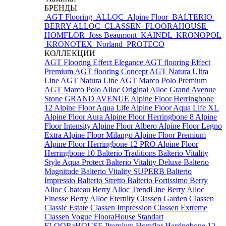
БРЕНДЫ
AGT Flooring
ALLOC
Alpine Floor
BALTERIO
BERRY ALLOC
CLASSEN
FLOORAHOUSE
HOMFLOR
Joss Beaumont
KAINDL
KRONOPOL
KRONOTEX
Norland
PROTECO
КОЛЛЕКЦИИ
AGT Flooring Effect Elegance
AGT flooring Effect
Premium
AGT flooring Concept
AGT Natura Ultra
Line
AGT Natura Line
AGT Marco Polo Premium
AGT Marco Polo
Alloc Original
Alloc Grand Avenue
Stone
GRAND AVENUE
Alpine Floor Herringbone
12
Alpine Floor Aqua Life
Alpine Floor Aqua Life XL
Alpine Floor Aura
Alpine Floor Herringbone 8
Alpine
Floor Intensity
Alpine Floor Albero
Alpine Floor Legno
Extra
Alpine Floor Milango
Alpine Floor Premium
Alpine Floor Herringbone 12 PRO
Alpine Floor
Herringbone 10
Balterio Traditions
Balterio Vitality
Style Aqua Protect
Balterio Vitality Deluxe
Balterio
Magnitude
Balterio Vitality SUPERB
Balterio
Impressio
Balterio Stretto
Balterio Fortissimo
Berry
Alloc Chateau
Berry Alloc TrendLine
Berry Alloc
Finesse
Berry Alloc Eternity
Classen Garden
Classen
Classic Estate
Classen Impression
Classen Extreme
Classen Vogue
FlooraHouse Standart
FLOORaHOUSE Premium
Homflor Herringbone 12