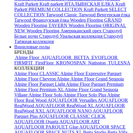
Kraft Parkett
Kraft parkett ИТАЛЬЯНСКАЯ ЕЛКА
Kraft
Parkett PREMIUM COLLECTION
Kraft Parkett SELECT
COLLECTION
Tarwood Classic
Tarwood Венгерская ёлка
Tarwood Французская ёлка
Wooden Flooring GRAND
Wooden Flooring TAVERN
Wooden Flooring ORIGINAL
NEW
Wooden Flooring Американский орех
Стародуб
Белые ночи
Стародуб Уральская коллекция
Стародуб
Таёжная коллекция
Виниловые полы
БРЕНДЫ
Alpine Floor
AQUAFLOOR
BETTA
EVOFLOOR
FIRMFIT
FirstFloor
KRONOSPAN
Natisston
TULESNA
КОЛЛЕКЦИИ
Alpine Floor CLASSIC
Alpine Floor Expressive Parquet
Alpine Floor Chevron Alpine
Alpine Floor Grand Sequoia
Alpine Floor Parquet Light
Alpine Floor Parquet Premium
Alpine Floor Premium XL
Alpine Floor Grand Sequoia
Village
Alpine Floor Solo
Alpine Floor Solo Plus
Alpine
Floor Real Wood
AQUAFLOOR Versailles
AQUAFLOOR
RealWood
AQUAFLOOR RealWood XL
AQUAFLOOR
RealWood XXL
AQUAFLOOR NANO
AQUAFLOOR
Parquet Plus
AQUAFLOOR CLASSIC CLICK
AQUAFLOOR Quartz
AQUAFLOOR ART
AQUAFLOOR PARQUET Glue
AQUAFLOOR SPACE
AQUAFLOOR SPACE NUTS XL
Betta Studio
Betta Villa