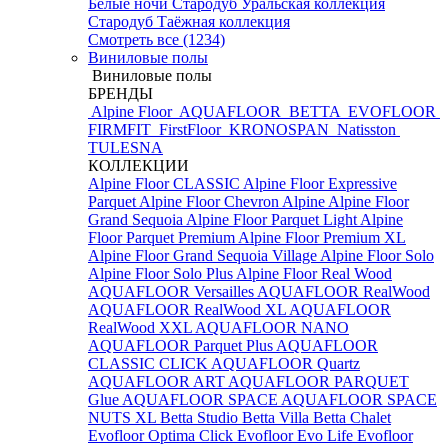
Белые ночи
Стародуб Уральская коллекция
Стародуб Таёжная коллекция
Смотреть все (1234)
Виниловые полы
Виниловые полы
БРЕНДЫ
Alpine Floor
AQUAFLOOR
BETTA
EVOFLOOR
FIRMFIT
FirstFloor
KRONOSPAN
Natisston
TULESNA
КОЛЛЕКЦИИ
Alpine Floor CLASSIC
Alpine Floor Expressive
Parquet
Alpine Floor Chevron Alpine
Alpine Floor
Grand Sequoia
Alpine Floor Parquet Light
Alpine
Floor Parquet Premium
Alpine Floor Premium XL
Alpine Floor Grand Sequoia Village
Alpine Floor Solo
Alpine Floor Solo Plus
Alpine Floor Real Wood
AQUAFLOOR Versailles
AQUAFLOOR RealWood
AQUAFLOOR RealWood XL
AQUAFLOOR
RealWood XXL
AQUAFLOOR NANO
AQUAFLOOR Parquet Plus
AQUAFLOOR
CLASSIC CLICK
AQUAFLOOR Quartz
AQUAFLOOR ART
AQUAFLOOR PARQUET
Glue
AQUAFLOOR SPACE
AQUAFLOOR SPACE
NUTS XL
Betta Studio
Betta Villa
Betta Chalet
Evofloor Optima Click
Evofloor Evo Life
Evofloor