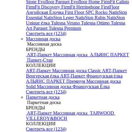
Stone
Evofloor Parquet
Evofloor Home
FirmFit Calisto
FirmFit Discovery
FirmFit Herringbone
FirstFloor
Ангийская Ёлочка
First Floor SPC
Rocko
NatisSton
Essential
NatisSton Leger
NatisSton Rubis
NatisSton
Unique ёлка
Tulesna Verano
Tulesna Ottimo
Tulesna
Art Parquet
Tulesna Premium
Смотреть все (1234)
Массивная доска
Массивная доска
БРЕНДЫ
ART-Паркет Массивная доска
АЛЬЯНС ПАРКЕТ
Паркет-Стар
КОЛЛЕКЦИИ
ART-Паркет Массивная доска Classic
ART-Паркет
Венгерская ёлка
ART-Паркет Французская ёлка
АЛЬЯНС ПАРКЕТ Премиум
Массивная доска
Solid
Массивная доска Французская Ёлка
Смотреть все (1234)
Паркетная доска
Паркетная доска
БРЕНДЫ
ART-Паркет Массивная доска
TARWOOD
VILLEROY&BOCH
КОЛЛЕКЦИИ
Смотреть все (1234)