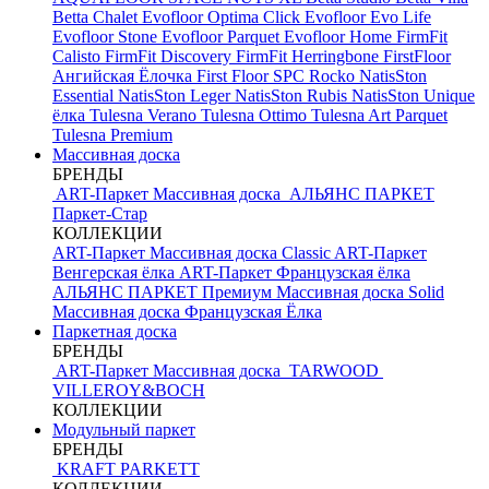
Betta Chalet
Evofloor Optima Click
Evofloor Evo Life
Evofloor Stone
Evofloor Parquet
Evofloor Home
FirmFit
Calisto
FirmFit Discovery
FirmFit Herringbone
FirstFloor
Ангийская Ёлочка
First Floor SPC
Rocko
NatisSton
Essential
NatisSton Leger
NatisSton Rubis
NatisSton Unique
ёлка
Tulesna Verano
Tulesna Ottimo
Tulesna Art Parquet
Tulesna Premium
Массивная доска
БРЕНДЫ
ART-Паркет Массивная доска
АЛЬЯНС ПАРКЕТ
Паркет-Стар
КОЛЛЕКЦИИ
ART-Паркет Массивная доска Classic
ART-Паркет
Венгерская ёлка
ART-Паркет Французская ёлка
АЛЬЯНС ПАРКЕТ Премиум
Массивная доска Solid
Массивная доска Французская Ёлка
Паркетная доска
БРЕНДЫ
ART-Паркет Массивная доска
TARWOOD
VILLEROY&BOCH
КОЛЛЕКЦИИ
Модульный паркет
БРЕНДЫ
KRAFT PARKETT
КОЛЛЕКЦИИ