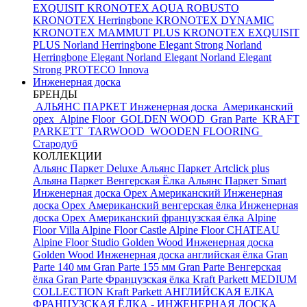
EXQUISIT
KRONOTEX AQUA ROBUSTO
KRONOTEX Herringbone
KRONOTEX DYNAMIC
KRONOTEX MAMMUT PLUS
KRONOTEX EXQUISIT
PLUS
Norland Herringbone Elegant Strong
Norland
Herringbone Elegant
Norland Elegant
Norland Elegant
Strong
PROTECO Innova
Инженерная доска
БРЕНДЫ
АЛЬЯНС ПАРКЕТ Инженерная доска
Американский
орех
Alpine Floor
GOLDEN WOOD
Gran Parte
KRAFT
PARKETT
TARWOOD
WOODEN FLOORING
Стародуб
КОЛЛЕКЦИИ
Альянс Паркет Deluxe
Альянс Паркет Artclick plus
Альяна Паркет Венгерская Ёлка
Альянс Паркет Smart
Инженерная доска Орех Американский
Инженерная
доска Орех Американский венгерская ёлка
Инженерная
доска Орех Американский французская ёлка
Alpine
Floor Villa
Alpine Floor Castle
Alpine Floor CHATEAU
Alpine Floor Studio
Golden Wood Инженерная доска
Golden Wood Инженерная доска английская ёлка
Gran
Parte 140 мм
Gran Parte 155 мм
Gran Parte Венгерская
ёлка
Gran Parte Французская ёлка
Kraft Parkett MEDIUM
COLLECTION
Kraft Parkett АНГЛИЙСКАЯ ЕЛКА
ФРАНЦУЗСКАЯ ЁЛКА - ИНЖЕНЕРНАЯ ДОСКА