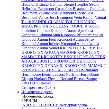
Homflor Distingo
Homflor Strong
Homflor Strong
Helio
Joss Beaumont Gusto
Joss-Beaumont-Opus
Joss
Beaumont Valeure
Joss Beaumont Liberte
Joss
Beaumont Veritas
Joss Beaumont Vertu
Kaindl Natural
Touch
KAINDL CLASSIC TOUCH
KAINDL
AQUA PRO
KAINDL EASY TOUCH
Kronopol
Platinium Cuprum
Kronopol Aurum Symfonia
Kronopol Platinium Slim
Kronopol Platinium Zodiak
Kronopol Aurum Fiori
Kronopol Aurum Senso
Kronopol Aurum Infinity
Kronopol Aurum Aroma
Kronopol Aurum Sound
KRONOTEX ROBUSTO
KRONOTEX AQUA AMAZONE
KRONOTEX
MAMMUT
KRONOTEX EXQUISIT
KRONOTEX
AQUA ROBUSTO
KRONOTEX Herringbone
KRONOTEX DYNAMIC
KRONOTEX MAMMUT
PLUS
KRONOTEX EXQUISIT PLUS
Norland
Herringbone Elegant Strong
Norland Herringbone
Elegant
Norland Elegant
Norland Elegant Strong
PROTECO Innova
Смотреть все (1234)
Инженерная доска
Инженерная доска
БРЕНДЫ
АЛЬЯНС ПАРКЕТ Инженерная доска