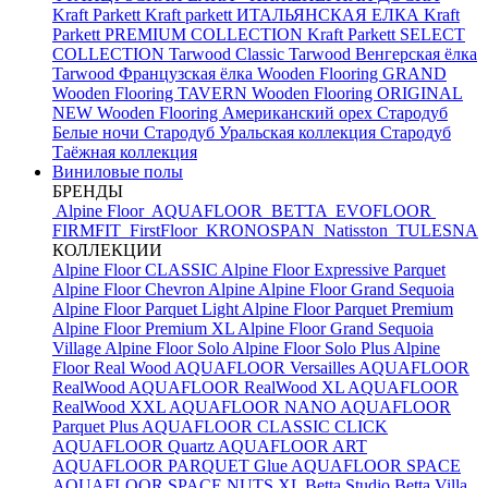
Kraft Parkett
Kraft parkett ИТАЛЬЯНСКАЯ ЕЛКА
Kraft
Parkett PREMIUM COLLECTION
Kraft Parkett SELECT
COLLECTION
Tarwood Classic
Tarwood Венгерская ёлка
Tarwood Французская ёлка
Wooden Flooring GRAND
Wooden Flooring TAVERN
Wooden Flooring ORIGINAL
NEW
Wooden Flooring Американский орех
Стародуб
Белые ночи
Стародуб Уральская коллекция
Стародуб
Таёжная коллекция
Виниловые полы
БРЕНДЫ
Alpine Floor
AQUAFLOOR
BETTA
EVOFLOOR
FIRMFIT
FirstFloor
KRONOSPAN
Natisston
TULESNA
КОЛЛЕКЦИИ
Alpine Floor CLASSIC
Alpine Floor Expressive Parquet
Alpine Floor Chevron Alpine
Alpine Floor Grand Sequoia
Alpine Floor Parquet Light
Alpine Floor Parquet Premium
Alpine Floor Premium XL
Alpine Floor Grand Sequoia
Village
Alpine Floor Solo
Alpine Floor Solo Plus
Alpine
Floor Real Wood
AQUAFLOOR Versailles
AQUAFLOOR
RealWood
AQUAFLOOR RealWood XL
AQUAFLOOR
RealWood XXL
AQUAFLOOR NANO
AQUAFLOOR
Parquet Plus
AQUAFLOOR CLASSIC CLICK
AQUAFLOOR Quartz
AQUAFLOOR ART
AQUAFLOOR PARQUET Glue
AQUAFLOOR SPACE
AQUAFLOOR SPACE NUTS XL
Betta Studio
Betta Villa