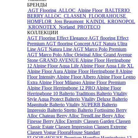
БРЕНДЫ
AGT Flooring
ALLOC
Alpine Floor
BALTERIO
BERRY ALLOC
CLASSEN
FLOORAHOUSE
HOMFLOR
Joss Beaumont
KAINDL
KRONOPOL
KRONOTEX
Norland
PROTECO
КОЛЛЕКЦИИ
AGT Flooring Effect Elegance
AGT flooring Effect
Premium
AGT flooring Concept
AGT Natura Ultra
Line
AGT Natura Line
AGT Marco Polo Premium
AGT Marco Polo
Alloc Original
Alloc Grand Avenue
Stone
GRAND AVENUE
Alpine Floor Herringbone
12
Alpine Floor Aqua Life
Alpine Floor Aqua Life XL
Alpine Floor Aura
Alpine Floor Herringbone 8
Alpine
Floor Intensity
Alpine Floor Albero
Alpine Floor Legno
Extra
Alpine Floor Milango
Alpine Floor Premium
Alpine Floor Herringbone 12 PRO
Alpine Floor
Herringbone 10
Balterio Traditions
Balterio Vitality
Style Aqua Protect
Balterio Vitality Deluxe
Balterio
Magnitude
Balterio Vitality SUPERB
Balterio
Impressio
Balterio Stretto
Balterio Fortissimo
Berry
Alloc Chateau
Berry Alloc TrendLine
Berry Alloc
Finesse
Berry Alloc Eternity
Classen Garden
Classen
Classic Estate
Classen Impression
Classen Extreme
Classen Vogue
FlooraHouse Standart
FLOORaHOUSE Premium
Homflor Herringbone 12