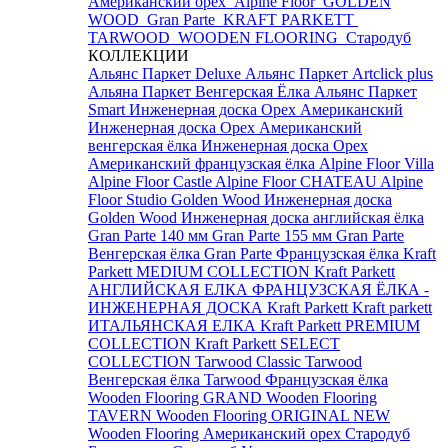
Американский орех
Alpine Floor
GOLDEN
WOOD
Gran Parte
KRAFT PARKETT
TARWOOD
WOODEN FLOORING
Стародуб
КОЛЛЕКЦИИ
Альянс Паркет Deluxe
Альянс Паркет Artclick plus
Альяна Паркет Венгерская Ёлка
Альянс Паркет
Smart
Инженерная доска Орех Американский
Инженерная доска Орех Американский
венгерская ёлка
Инженерная доска Орех
Американский французская ёлка
Alpine Floor Villa
Alpine Floor Castle
Alpine Floor CHATEAU
Alpine
Floor Studio
Golden Wood Инженерная доска
Golden Wood Инженерная доска английская ёлка
Gran Parte 140 мм
Gran Parte 155 мм
Gran Parte
Венгерская ёлка
Gran Parte Французская ёлка
Kraft
Parkett MEDIUM COLLECTION
Kraft Parkett
АНГЛИЙСКАЯ ЕЛКА
ФРАНЦУЗСКАЯ ЁЛКА -
ИНЖЕНЕРНАЯ ДОСКА Kraft Parkett
Kraft parkett
ИТАЛЬЯНСКАЯ ЕЛКА
Kraft Parkett PREMIUM
COLLECTION
Kraft Parkett SELECT
COLLECTION
Tarwood Classic
Tarwood
Венгерская ёлка
Tarwood Французская ёлка
Wooden Flooring GRAND
Wooden Flooring
TAVERN
Wooden Flooring ORIGINAL NEW
Wooden Flooring Американский орех
Стародуб