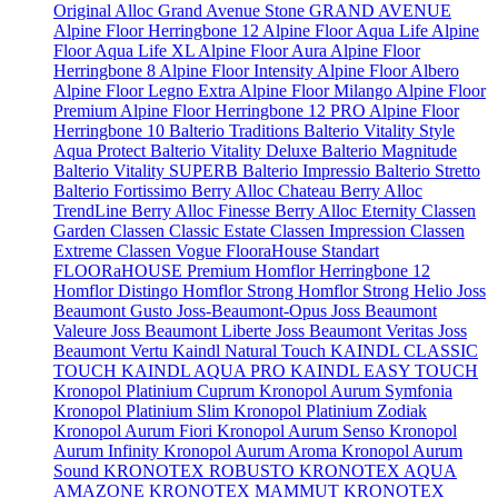
Original
Alloc Grand Avenue Stone
GRAND AVENUE
Alpine Floor Herringbone 12
Alpine Floor Aqua Life
Alpine
Floor Aqua Life XL
Alpine Floor Aura
Alpine Floor
Herringbone 8
Alpine Floor Intensity
Alpine Floor Albero
Alpine Floor Legno Extra
Alpine Floor Milango
Alpine Floor
Premium
Alpine Floor Herringbone 12 PRO
Alpine Floor
Herringbone 10
Balterio Traditions
Balterio Vitality Style
Aqua Protect
Balterio Vitality Deluxe
Balterio Magnitude
Balterio Vitality SUPERB
Balterio Impressio
Balterio Stretto
Balterio Fortissimo
Berry Alloc Chateau
Berry Alloc
TrendLine
Berry Alloc Finesse
Berry Alloc Eternity
Classen
Garden
Classen Classic Estate
Classen Impression
Classen
Extreme
Classen Vogue
FlooraHouse Standart
FLOORaHOUSE Premium
Homflor Herringbone 12
Homflor Distingo
Homflor Strong
Homflor Strong Helio
Joss
Beaumont Gusto
Joss-Beaumont-Opus
Joss Beaumont
Valeure
Joss Beaumont Liberte
Joss Beaumont Veritas
Joss
Beaumont Vertu
Kaindl Natural Touch
KAINDL CLASSIC
TOUCH
KAINDL AQUA PRO
KAINDL EASY TOUCH
Kronopol Platinium Cuprum
Kronopol Aurum Symfonia
Kronopol Platinium Slim
Kronopol Platinium Zodiak
Kronopol Aurum Fiori
Kronopol Aurum Senso
Kronopol
Aurum Infinity
Kronopol Aurum Aroma
Kronopol Aurum
Sound
KRONOTEX ROBUSTO
KRONOTEX AQUA
AMAZONE
KRONOTEX MAMMUT
KRONOTEX