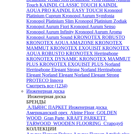
Touch
KAINDL CLASSIC TOUCH
KAINDL
AQUA PRO
KAINDL EASY TOUCH
Kronopol
Platinium Cuprum
Kronopol Aurum Symfonia
Kronopol Platinium Slim
Kronopol Platinium Zodiak
Kronopol Aurum Fiori
Kronopol Aurum Senso
Kronopol Aurum Infinity
Kronopol Aurum Aroma
Kronopol Aurum Sound
KRONOTEX ROBUSTO
KRONOTEX AQUA AMAZONE
KRONOTEX
MAMMUT
KRONOTEX EXQUISIT
KRONOTEX
AQUA ROBUSTO
KRONOTEX Herringbone
KRONOTEX DYNAMIC
KRONOTEX MAMMUT
PLUS
KRONOTEX EXQUISIT PLUS
Norland
Herringbone Elegant Strong
Norland Herringbone
Elegant
Norland Elegant
Norland Elegant Strong
PROTECO Innova
Смотреть все (1234)
Инженерная доска
Инженерная доска
БРЕНДЫ
АЛЬЯНС ПАРКЕТ Инженерная доска
Американский орех
Alpine Floor
GOLDEN
WOOD
Gran Parte
KRAFT PARKETT
TARWOOD
WOODEN FLOORING
Стародуб
КОЛЛЕКЦИИ