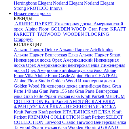
Herringbone Elegant
Norland Elegant
Norland Elegant
Strong
PROTECO Innova
Инженерная доска
БРЕНДЫ
АЛЬЯНС ПАРКЕТ Инженерная доска
Американский
орех
Alpine Floor
GOLDEN WOOD
Gran Parte
KRAFT
PARKETT
TARWOOD
WOODEN FLOORING
Стародуб
КОЛЛЕКЦИИ
Альянс Паркет Deluxe
Альянс Паркет Artclick plus
Альяна Паркет Венгерская Ёлка
Альянс Паркет Smart
Инженерная доска Орех Американский
Инженерная
доска Орех Американский венгерская ёлка
Инженерная
доска Орех Американский французская ёлка
Alpine
Floor Villa
Alpine Floor Castle
Alpine Floor CHATEAU
Alpine Floor Studio
Golden Wood Инженерная доска
Golden Wood Инженерная доска английская ёлка
Gran
Parte 140 мм
Gran Parte 155 мм
Gran Parte Венгерская
ёлка
Gran Parte Французская ёлка
Kraft Parkett MEDIUM
COLLECTION
Kraft Parkett АНГЛИЙСКАЯ ЕЛКА
ФРАНЦУЗСКАЯ ЁЛКА - ИНЖЕНЕРНАЯ ДОСКА
Kraft Parkett
Kraft parkett ИТАЛЬЯНСКАЯ ЕЛКА
Kraft
Parkett PREMIUM COLLECTION
Kraft Parkett SELECT
COLLECTION
Tarwood Classic
Tarwood Венгерская ёлка
Tarwood Французская ёлка
Wooden Flooring GRAND