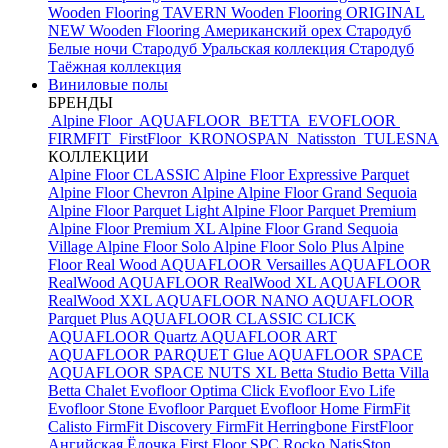
Wooden Flooring TAVERN
Wooden Flooring ORIGINAL
NEW
Wooden Flooring Американский орех
Стародуб
Белые ночи
Стародуб Уральская коллекция
Стародуб
Таёжная коллекция
Виниловые полы
БРЕНДЫ
Alpine Floor
AQUAFLOOR
BETTA
EVOFLOOR
FIRMFIT
FirstFloor
KRONOSPAN
Natisston
TULESNA
КОЛЛЕКЦИИ
Alpine Floor CLASSIC
Alpine Floor Expressive Parquet
Alpine Floor Chevron Alpine
Alpine Floor Grand Sequoia
Alpine Floor Parquet Light
Alpine Floor Parquet Premium
Alpine Floor Premium XL
Alpine Floor Grand Sequoia
Village
Alpine Floor Solo
Alpine Floor Solo Plus
Alpine
Floor Real Wood
AQUAFLOOR Versailles
AQUAFLOOR
RealWood
AQUAFLOOR RealWood XL
AQUAFLOOR
RealWood XXL
AQUAFLOOR NANO
AQUAFLOOR
Parquet Plus
AQUAFLOOR CLASSIC CLICK
AQUAFLOOR Quartz
AQUAFLOOR ART
AQUAFLOOR PARQUET Glue
AQUAFLOOR SPACE
AQUAFLOOR SPACE NUTS XL
Betta Studio
Betta Villa
Betta Chalet
Evofloor Optima Click
Evofloor Evo Life
Evofloor Stone
Evofloor Parquet
Evofloor Home
FirmFit
Calisto
FirmFit Discovery
FirmFit Herringbone
FirstFloor
Ангийская Ёлочка
First Floor SPC
Rocko
NatisSton