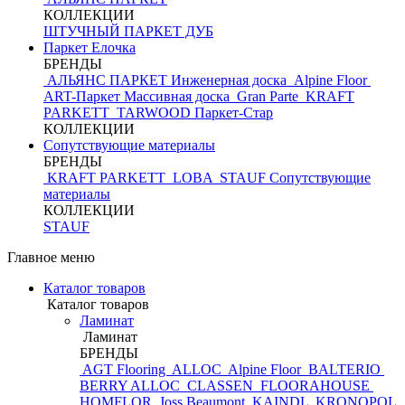
КОЛЛЕКЦИИ
ШТУЧНЫЙ ПАРКЕТ ДУБ
Паркет Елочка
БРЕНДЫ
АЛЬЯНС ПАРКЕТ Инженерная доска
Alpine Floor
ART-Паркет Массивная доска
Gran Parte
KRAFT
PARKETT
TARWOOD
Паркет-Стар
КОЛЛЕКЦИИ
Сопутствующие материалы
БРЕНДЫ
KRAFT PARKETT
LOBA
STAUF
Сопутствующие
материалы
КОЛЛЕКЦИИ
STAUF
Главное меню
Каталог товаров
Каталог товаров
Ламинат
Ламинат
БРЕНДЫ
AGT Flooring
ALLOC
Alpine Floor
BALTERIO
BERRY ALLOC
CLASSEN
FLOORAHOUSE
HOMFLOR
Joss Beaumont
KAINDL
KRONOPOL