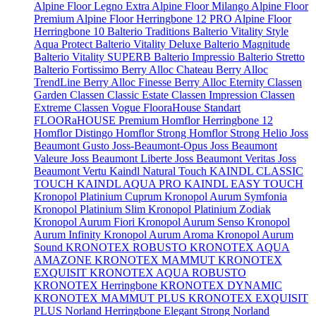
Alpine Floor Legno Extra
Alpine Floor Milango
Alpine Floor
Premium
Alpine Floor Herringbone 12 PRO
Alpine Floor
Herringbone 10
Balterio Traditions
Balterio Vitality Style
Aqua Protect
Balterio Vitality Deluxe
Balterio Magnitude
Balterio Vitality SUPERB
Balterio Impressio
Balterio Stretto
Balterio Fortissimo
Berry Alloc Chateau
Berry Alloc
TrendLine
Berry Alloc Finesse
Berry Alloc Eternity
Classen
Garden
Classen Classic Estate
Classen Impression
Classen
Extreme
Classen Vogue
FlooraHouse Standart
FLOORaHOUSE Premium
Homflor Herringbone 12
Homflor Distingo
Homflor Strong
Homflor Strong Helio
Joss
Beaumont Gusto
Joss-Beaumont-Opus
Joss Beaumont
Valeure
Joss Beaumont Liberte
Joss Beaumont Veritas
Joss
Beaumont Vertu
Kaindl Natural Touch
KAINDL CLASSIC
TOUCH
KAINDL AQUA PRO
KAINDL EASY TOUCH
Kronopol Platinium Cuprum
Kronopol Aurum Symfonia
Kronopol Platinium Slim
Kronopol Platinium Zodiak
Kronopol Aurum Fiori
Kronopol Aurum Senso
Kronopol
Aurum Infinity
Kronopol Aurum Aroma
Kronopol Aurum
Sound
KRONOTEX ROBUSTO
KRONOTEX AQUA
AMAZONE
KRONOTEX MAMMUT
KRONOTEX
EXQUISIT
KRONOTEX AQUA ROBUSTO
KRONOTEX Herringbone
KRONOTEX DYNAMIC
KRONOTEX MAMMUT PLUS
KRONOTEX EXQUISIT
PLUS
Norland Herringbone Elegant Strong
Norland