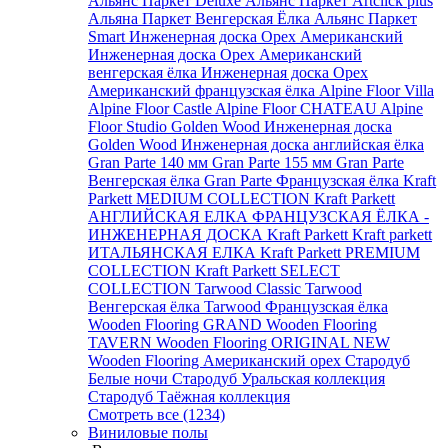
Альянс Паркет Deluxe
Альянс Паркет Artclick plus
Альяна Паркет Венгерская Ёлка
Альянс Паркет
Smart
Инженерная доска Орех Американский
Инженерная доска Орех Американский
венгерская ёлка
Инженерная доска Орех
Американский французская ёлка
Alpine Floor Villa
Alpine Floor Castle
Alpine Floor CHATEAU
Alpine
Floor Studio
Golden Wood Инженерная доска
Golden Wood Инженерная доска английская ёлка
Gran Parte 140 мм
Gran Parte 155 мм
Gran Parte
Венгерская ёлка
Gran Parte Французская ёлка
Kraft
Parkett MEDIUM COLLECTION
Kraft Parkett
АНГЛИЙСКАЯ ЕЛКА
ФРАНЦУЗСКАЯ ЁЛКА -
ИНЖЕНЕРНАЯ ДОСКА Kraft Parkett
Kraft parkett
ИТАЛЬЯНСКАЯ ЕЛКА
Kraft Parkett PREMIUM
COLLECTION
Kraft Parkett SELECT
COLLECTION
Tarwood Classic
Tarwood
Венгерская ёлка
Tarwood Французская ёлка
Wooden Flooring GRAND
Wooden Flooring
TAVERN
Wooden Flooring ORIGINAL NEW
Wooden Flooring Американский орех
Стародуб
Белые ночи
Стародуб Уральская коллекция
Стародуб Таёжная коллекция
Смотреть все (1234)
Виниловые полы