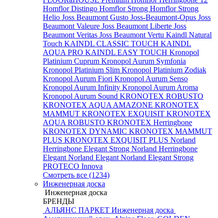
Homflor Distingo
Homflor Strong
Homflor Strong
Helio
Joss Beaumont Gusto
Joss-Beaumont-Opus
Joss
Beaumont Valeure
Joss Beaumont Liberte
Joss
Beaumont Veritas
Joss Beaumont Vertu
Kaindl Natural
Touch
KAINDL CLASSIC TOUCH
KAINDL
AQUA PRO
KAINDL EASY TOUCH
Kronopol
Platinium Cuprum
Kronopol Aurum Symfonia
Kronopol Platinium Slim
Kronopol Platinium Zodiak
Kronopol Aurum Fiori
Kronopol Aurum Senso
Kronopol Aurum Infinity
Kronopol Aurum Aroma
Kronopol Aurum Sound
KRONOTEX ROBUSTO
KRONOTEX AQUA AMAZONE
KRONOTEX
MAMMUT
KRONOTEX EXQUISIT
KRONOTEX
AQUA ROBUSTO
KRONOTEX Herringbone
KRONOTEX DYNAMIC
KRONOTEX MAMMUT
PLUS
KRONOTEX EXQUISIT PLUS
Norland
Herringbone Elegant Strong
Norland Herringbone
Elegant
Norland Elegant
Norland Elegant Strong
PROTECO Innova
Смотреть все (1234)
Инженерная доска
Инженерная доска
БРЕНДЫ
АЛЬЯНС ПАРКЕТ Инженерная доска