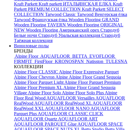
Kraft Parkett
Kraft parkett ИТАЛЬЯНСКАЯ ЕЛКА
Kraft
Parkett PREMIUM COLLECTION
Kraft Parkett SELECT
COLLECTION
Tarwood Classic
Tarwood Венгерская ёлка
Tarwood Французская ёлка
Wooden Flooring GRAND
Wooden Flooring TAVERN
Wooden Flooring ORIGINAL
NEW
Wooden Flooring Американский орех
Стародуб
Белые ночи
Стародуб Уральская коллекция
Стародуб
Таёжная коллекция
Виниловые полы
БРЕНДЫ
Alpine Floor
AQUAFLOOR
BETTA
EVOFLOOR
FIRMFIT
FirstFloor
KRONOSPAN
Natisston
TULESNA
КОЛЛЕКЦИИ
Alpine Floor CLASSIC
Alpine Floor Expressive Parquet
Alpine Floor Chevron Alpine
Alpine Floor Grand Sequoia
Alpine Floor Parquet Light
Alpine Floor Parquet Premium
Alpine Floor Premium XL
Alpine Floor Grand Sequoia
Village
Alpine Floor Solo
Alpine Floor Solo Plus
Alpine
Floor Real Wood
AQUAFLOOR Versailles
AQUAFLOOR
RealWood
AQUAFLOOR RealWood XL
AQUAFLOOR
RealWood XXL
AQUAFLOOR NANO
AQUAFLOOR
Parquet Plus
AQUAFLOOR CLASSIC CLICK
AQUAFLOOR Quartz
AQUAFLOOR ART
AQUAFLOOR PARQUET Glue
AQUAFLOOR SPACE
AQUAFLOOR SPACE NUTS XL
Betta Studio
Betta Villa