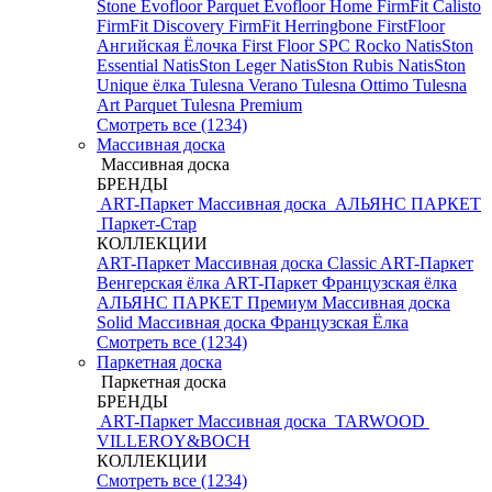
Stone
Evofloor Parquet
Evofloor Home
FirmFit Calisto
FirmFit Discovery
FirmFit Herringbone
FirstFloor
Ангийская Ёлочка
First Floor SPC
Rocko
NatisSton
Essential
NatisSton Leger
NatisSton Rubis
NatisSton
Unique ёлка
Tulesna Verano
Tulesna Ottimo
Tulesna
Art Parquet
Tulesna Premium
Смотреть все (1234)
Массивная доска
Массивная доска
БРЕНДЫ
ART-Паркет Массивная доска
АЛЬЯНС ПАРКЕТ
Паркет-Стар
КОЛЛЕКЦИИ
ART-Паркет Массивная доска Classic
ART-Паркет
Венгерская ёлка
ART-Паркет Французская ёлка
АЛЬЯНС ПАРКЕТ Премиум
Массивная доска
Solid
Массивная доска Французская Ёлка
Смотреть все (1234)
Паркетная доска
Паркетная доска
БРЕНДЫ
ART-Паркет Массивная доска
TARWOOD
VILLEROY&BOCH
КОЛЛЕКЦИИ
Смотреть все (1234)