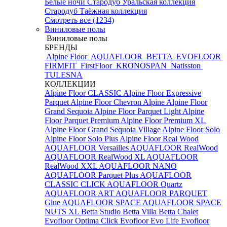
Белые ночи
Стародуб Уральская коллекция
Стародуб Таёжная коллекция
Смотреть все (1234)
Виниловые полы
Виниловые полы
БРЕНДЫ
Alpine Floor
AQUAFLOOR
BETTA
EVOFLOOR
FIRMFIT
FirstFloor
KRONOSPAN
Natisston
TULESNA
КОЛЛЕКЦИИ
Alpine Floor CLASSIC
Alpine Floor Expressive
Parquet
Alpine Floor Chevron Alpine
Alpine Floor
Grand Sequoia
Alpine Floor Parquet Light
Alpine
Floor Parquet Premium
Alpine Floor Premium XL
Alpine Floor Grand Sequoia Village
Alpine Floor Solo
Alpine Floor Solo Plus
Alpine Floor Real Wood
AQUAFLOOR Versailles
AQUAFLOOR RealWood
AQUAFLOOR RealWood XL
AQUAFLOOR
RealWood XXL
AQUAFLOOR NANO
AQUAFLOOR Parquet Plus
AQUAFLOOR
CLASSIC CLICK
AQUAFLOOR Quartz
AQUAFLOOR ART
AQUAFLOOR PARQUET
Glue
AQUAFLOOR SPACE
AQUAFLOOR SPACE
NUTS XL
Betta Studio
Betta Villa
Betta Chalet
Evofloor Optima Click
Evofloor Evo Life
Evofloor