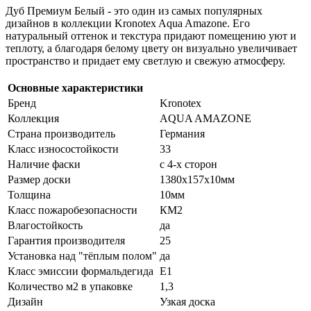
Дуб Премиум Белый - это один из самых популярных
дизайнов в коллекции Kronotex Aqua Amazone. Его
натуральный оттенок и текстура придают помещению уют и
теплоту, а благодаря белому цвету он визуально увеличивает
пространство и придает ему светлую и свежую атмосферу.
Основные характеристики
Бренд
Kronotex
Коллекция
AQUA AMAZONE
Страна производитель
Германия
Класс износостойкости
33
Наличие фаски
с 4-х сторон
Размер доски
1380х157х10мм
Толщина
10мм
Класс пожаробезопасности
КМ2
Влагостойкость
да
Гарантия производителя
25
Установка над "тёплым полом"
да
Класс эмиссии формальдегида
Е1
Количество м2 в упаковке
1,3
Дизайн
Узкая доска