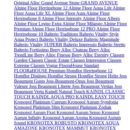
Original
Alloc Grand Avenue Stone
GRAND AVENUE
Alpine Floor Herringbone 12
Alpine Floor Aqua Life
Alpine
Floor Aqua Life XL
Alpine Floor Aura
Alpine Floor
Herringbone 8
Alpine Floor Intensity
Alpine Floor Albero
Alpine Floor Legno Extra
Alpine Floor Milango
Alpine Floor
Premium
Alpine Floor Herringbone 12 PRO
Alpine Floor
Herringbone 10
Balterio Traditions
Balterio Vitality Style
Aqua Protect
Balterio Vitality Deluxe
Balterio Magnitude
Balterio Vitality SUPERB
Balterio Impressio
Balterio Stretto
Balterio Fortissimo
Berry Alloc Chateau
Berry Alloc
TrendLine
Berry Alloc Finesse
Berry Alloc Eternity
Classen
Garden
Classen Classic Estate
Classen Impression
Classen
Extreme
Classen Vogue
FlooraHouse Standart
FLOORaHOUSE Premium
Homflor Herringbone 12
Homflor Distingo
Homflor Strong
Homflor Strong Helio
Joss
Beaumont Gusto
Joss-Beaumont-Opus
Joss Beaumont
Valeure
Joss Beaumont Liberte
Joss Beaumont Veritas
Joss
Beaumont Vertu
Kaindl Natural Touch
KAINDL CLASSIC
TOUCH
KAINDL AQUA PRO
KAINDL EASY TOUCH
Kronopol Platinium Cuprum
Kronopol Aurum Symfonia
Kronopol Platinium Slim
Kronopol Platinium Zodiak
Kronopol Aurum Fiori
Kronopol Aurum Senso
Kronopol
Aurum Infinity
Kronopol Aurum Aroma
Kronopol Aurum
Sound
KRONOTEX ROBUSTO
KRONOTEX AQUA
AMAZONE
KRONOTEX MAMMUT
KRONOTEX