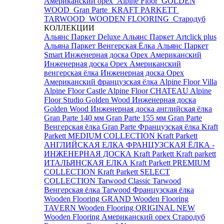
Американский орех
Alpine Floor
GOLDEN
WOOD
Gran Parte
KRAFT PARKETT
TARWOOD
WOODEN FLOORING
Стародуб
КОЛЛЕКЦИИ
Альянс Паркет Deluxe
Альянс Паркет Artclick plus
Альяна Паркет Венгерская Ёлка
Альянс Паркет
Smart
Инженерная доска Орех Американский
Инженерная доска Орех Американский
венгерская ёлка
Инженерная доска Орех
Американский французская ёлка
Alpine Floor Villa
Alpine Floor Castle
Alpine Floor CHATEAU
Alpine
Floor Studio
Golden Wood Инженерная доска
Golden Wood Инженерная доска английская ёлка
Gran Parte 140 мм
Gran Parte 155 мм
Gran Parte
Венгерская ёлка
Gran Parte Французская ёлка
Kraft
Parkett MEDIUM COLLECTION
Kraft Parkett
АНГЛИЙСКАЯ ЕЛКА
ФРАНЦУЗСКАЯ ЁЛКА -
ИНЖЕНЕРНАЯ ДОСКА Kraft Parkett
Kraft parkett
ИТАЛЬЯНСКАЯ ЕЛКА
Kraft Parkett PREMIUM
COLLECTION
Kraft Parkett SELECT
COLLECTION
Tarwood Classic
Tarwood
Венгерская ёлка
Tarwood Французская ёлка
Wooden Flooring GRAND
Wooden Flooring
TAVERN
Wooden Flooring ORIGINAL NEW
Wooden Flooring Американский орех
Стародуб