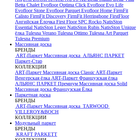
Betta Chalet
Evofloor Optima Click
Evofloor Evo Life
Evofloor Stone
Evofloor Parquet
Evofloor Home
FirmFit
Calisto
FirmFit Discovery
FirmFit Herringbone
FirstFloor
Ангийская Ёлочка
First Floor SPC
Rocko
NatisSton
Essential
NatisSton Leger
NatisSton Rubis
NatisSton Unique
ёлка
Tulesna Verano
Tulesna Ottimo
Tulesna Art Parquet
Tulesna Premium
Массивная доска
БРЕНДЫ
ART-Паркет Массивная доска
АЛЬЯНС ПАРКЕТ
Паркет-Стар
КОЛЛЕКЦИИ
ART-Паркет Массивная доска Classic
ART-Паркет
Венгерская ёлка
ART-Паркет Французская ёлка
АЛЬЯНС ПАРКЕТ Премиум
Массивная доска Solid
Массивная доска Французская Ёлка
Паркетная доска
БРЕНДЫ
ART-Паркет Массивная доска
TARWOOD
VILLEROY&BOCH
КОЛЛЕКЦИИ
Модульный паркет
БРЕНДЫ
KRAFT PARKETT
КОЛЛЕКЦИИ