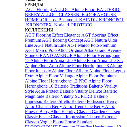
БРЕНДЫ
AGT Flooring
ALLOC
Alpine Floor
BALTERIO
BERRY ALLOC
CLASSEN
FLOORAHOUSE
HOMFLOR
Joss Beaumont
KAINDL
KRONOPOL
KRONOTEX
Norland
PROTECO
КОЛЛЕКЦИИ
AGT Flooring Effect Elegance
AGT flooring Effect
Premium
AGT flooring Concept
AGT Natura Ultra
Line
AGT Natura Line
AGT Marco Polo Premium
AGT Marco Polo
Alloc Original
Alloc Grand Avenue
Stone
GRAND AVENUE
Alpine Floor Herringbone
12
Alpine Floor Aqua Life
Alpine Floor Aqua Life XL
Alpine Floor Aura
Alpine Floor Herringbone 8
Alpine
Floor Intensity
Alpine Floor Albero
Alpine Floor Legno
Extra
Alpine Floor Milango
Alpine Floor Premium
Alpine Floor Herringbone 12 PRO
Alpine Floor
Herringbone 10
Balterio Traditions
Balterio Vitality
Style Aqua Protect
Balterio Vitality Deluxe
Balterio
Magnitude
Balterio Vitality SUPERB
Balterio
Impressio
Balterio Stretto
Balterio Fortissimo
Berry
Alloc Chateau
Berry Alloc TrendLine
Berry Alloc
Finesse
Berry Alloc Eternity
Classen Garden
Classen
Classic Estate
Classen Impression
Classen Extreme
Classen Vogue
FlooraHouse Standart
FLOORaHOUSE Premium
Homflor Herringbone 12