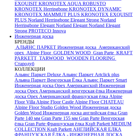
EXQUISIT
KRONOTEX AQUA ROBUSTO
KRONOTEX Herringbone
KRONOTEX DYNAMIC
KRONOTEX MAMMUT PLUS
KRONOTEX EXQUISIT
PLUS
Norland Herringbone Elegant Strong
Norland
Herringbone Elegant
Norland Elegant
Norland Elegant
Strong
PROTECO Innova
Инженерная доска
БРЕНДЫ
АЛЬЯНС ПАРКЕТ Инженерная доска
Американский
орех
Alpine Floor
GOLDEN WOOD
Gran Parte
KRAFT
PARKETT
TARWOOD
WOODEN FLOORING
Стародуб
КОЛЛЕКЦИИ
Альянс Паркет Deluxe
Альянс Паркет Artclick plus
Альяна Паркет Венгерская Ёлка
Альянс Паркет Smart
Инженерная доска Орех Американский
Инженерная
доска Орех Американский венгерская ёлка
Инженерная
доска Орех Американский французская ёлка
Alpine
Floor Villa
Alpine Floor Castle
Alpine Floor CHATEAU
Alpine Floor Studio
Golden Wood Инженерная доска
Golden Wood Инженерная доска английская ёлка
Gran
Parte 140 мм
Gran Parte 155 мм
Gran Parte Венгерская
ёлка
Gran Parte Французская ёлка
Kraft Parkett MEDIUM
COLLECTION
Kraft Parkett АНГЛИЙСКАЯ ЕЛКА
ФРАНЦУЗСКАЯ ЁЛКА - ИНЖЕНЕРНАЯ ДОСКА