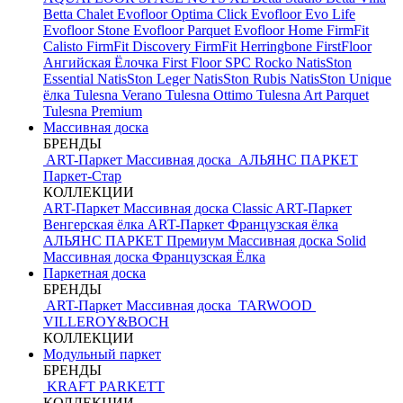
Betta Chalet
Evofloor Optima Click
Evofloor Evo Life
Evofloor Stone
Evofloor Parquet
Evofloor Home
FirmFit
Calisto
FirmFit Discovery
FirmFit Herringbone
FirstFloor
Ангийская Ёлочка
First Floor SPC
Rocko
NatisSton
Essential
NatisSton Leger
NatisSton Rubis
NatisSton Unique
ёлка
Tulesna Verano
Tulesna Ottimo
Tulesna Art Parquet
Tulesna Premium
Массивная доска
БРЕНДЫ
ART-Паркет Массивная доска
АЛЬЯНС ПАРКЕТ
Паркет-Стар
КОЛЛЕКЦИИ
ART-Паркет Массивная доска Classic
ART-Паркет
Венгерская ёлка
ART-Паркет Французская ёлка
АЛЬЯНС ПАРКЕТ Премиум
Массивная доска Solid
Массивная доска Французская Ёлка
Паркетная доска
БРЕНДЫ
ART-Паркет Массивная доска
TARWOOD
VILLEROY&BOCH
КОЛЛЕКЦИИ
Модульный паркет
БРЕНДЫ
KRAFT PARKETT
КОЛЛЕКЦИИ