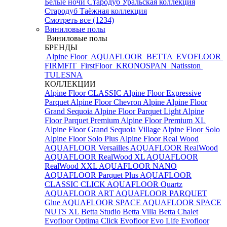
Белые ночи
Стародуб Уральская коллекция
Стародуб Таёжная коллекция
Смотреть все (1234)
Виниловые полы
Виниловые полы
БРЕНДЫ
Alpine Floor
AQUAFLOOR
BETTA
EVOFLOOR
FIRMFIT
FirstFloor
KRONOSPAN
Natisston
TULESNA
КОЛЛЕКЦИИ
Alpine Floor CLASSIC
Alpine Floor Expressive
Parquet
Alpine Floor Chevron Alpine
Alpine Floor
Grand Sequoia
Alpine Floor Parquet Light
Alpine
Floor Parquet Premium
Alpine Floor Premium XL
Alpine Floor Grand Sequoia Village
Alpine Floor Solo
Alpine Floor Solo Plus
Alpine Floor Real Wood
AQUAFLOOR Versailles
AQUAFLOOR RealWood
AQUAFLOOR RealWood XL
AQUAFLOOR
RealWood XXL
AQUAFLOOR NANO
AQUAFLOOR Parquet Plus
AQUAFLOOR
CLASSIC CLICK
AQUAFLOOR Quartz
AQUAFLOOR ART
AQUAFLOOR PARQUET
Glue
AQUAFLOOR SPACE
AQUAFLOOR SPACE
NUTS XL
Betta Studio
Betta Villa
Betta Chalet
Evofloor Optima Click
Evofloor Evo Life
Evofloor