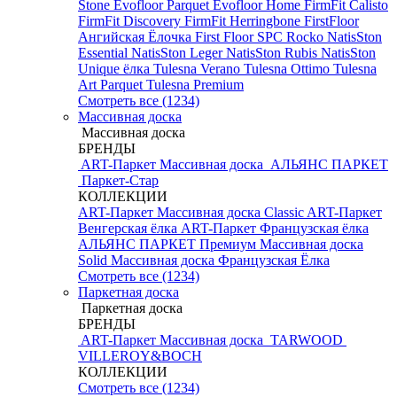
Stone
Evofloor Parquet
Evofloor Home
FirmFit Calisto
FirmFit Discovery
FirmFit Herringbone
FirstFloor
Ангийская Ёлочка
First Floor SPC
Rocko
NatisSton
Essential
NatisSton Leger
NatisSton Rubis
NatisSton
Unique ёлка
Tulesna Verano
Tulesna Ottimo
Tulesna
Art Parquet
Tulesna Premium
Смотреть все (1234)
Массивная доска
Массивная доска
БРЕНДЫ
ART-Паркет Массивная доска
АЛЬЯНС ПАРКЕТ
Паркет-Стар
КОЛЛЕКЦИИ
ART-Паркет Массивная доска Classic
ART-Паркет
Венгерская ёлка
ART-Паркет Французская ёлка
АЛЬЯНС ПАРКЕТ Премиум
Массивная доска
Solid
Массивная доска Французская Ёлка
Смотреть все (1234)
Паркетная доска
Паркетная доска
БРЕНДЫ
ART-Паркет Массивная доска
TARWOOD
VILLEROY&BOCH
КОЛЛЕКЦИИ
Смотреть все (1234)