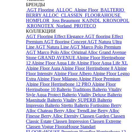
БРЕНДЫ
AGT Flooring
ALLOC
Alpine Floor
BALTERIO
BERRY ALLOC
CLASSEN
FLOORAHOUSE
HOMFLOR
Joss Beaumont
KAINDL
KRONOPOL
KRONOTEX
Norland
PROTECO
КОЛЛЕКЦИИ
AGT Flooring Effect Elegance
AGT flooring Effect
Premium
AGT flooring Concept
AGT Natura Ultra
Line
AGT Natura Line
AGT Marco Polo Premium
AGT Marco Polo
Alloc Original
Alloc Grand Avenue
Stone
GRAND AVENUE
Alpine Floor Herringbone
12
Alpine Floor Aqua Life
Alpine Floor Aqua Life XL
Alpine Floor Aura
Alpine Floor Herringbone 8
Alpine
Floor Intensity
Alpine Floor Albero
Alpine Floor Legno
Extra
Alpine Floor Milango
Alpine Floor Premium
Alpine Floor Herringbone 12 PRO
Alpine Floor
Herringbone 10
Balterio Traditions
Balterio Vitality
Style Aqua Protect
Balterio Vitality Deluxe
Balterio
Magnitude
Balterio Vitality SUPERB
Balterio
Impressio
Balterio Stretto
Balterio Fortissimo
Berry
Alloc Chateau
Berry Alloc TrendLine
Berry Alloc
Finesse
Berry Alloc Eternity
Classen Garden
Classen
Classic Estate
Classen Impression
Classen Extreme
Classen Vogue
FlooraHouse Standart
FLOORaHOUSE Premium
Homflor Herringbone 12