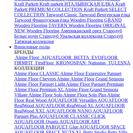
Kraft Parkett
Kraft parkett ИТАЛЬЯНСКАЯ ЕЛКА
Kraft
Parkett PREMIUM COLLECTION
Kraft Parkett SELECT
COLLECTION
Tarwood Classic
Tarwood Венгерская ёлка
Tarwood Французская ёлка
Wooden Flooring GRAND
Wooden Flooring TAVERN
Wooden Flooring ORIGINAL
NEW
Wooden Flooring Американский орех
Стародуб
Белые ночи
Стародуб Уральская коллекция
Стародуб
Таёжная коллекция
Виниловые полы
БРЕНДЫ
Alpine Floor
AQUAFLOOR
BETTA
EVOFLOOR
FIRMFIT
FirstFloor
KRONOSPAN
Natisston
TULESNA
КОЛЛЕКЦИИ
Alpine Floor CLASSIC
Alpine Floor Expressive Parquet
Alpine Floor Chevron Alpine
Alpine Floor Grand Sequoia
Alpine Floor Parquet Light
Alpine Floor Parquet Premium
Alpine Floor Premium XL
Alpine Floor Grand Sequoia
Village
Alpine Floor Solo
Alpine Floor Solo Plus
Alpine
Floor Real Wood
AQUAFLOOR Versailles
AQUAFLOOR
RealWood
AQUAFLOOR RealWood XL
AQUAFLOOR
RealWood XXL
AQUAFLOOR NANO
AQUAFLOOR
Parquet Plus
AQUAFLOOR CLASSIC CLICK
AQUAFLOOR Quartz
AQUAFLOOR ART
AQUAFLOOR PARQUET Glue
AQUAFLOOR SPACE
AQUAFLOOR SPACE NUTS XL
Betta Studio
Betta Villa