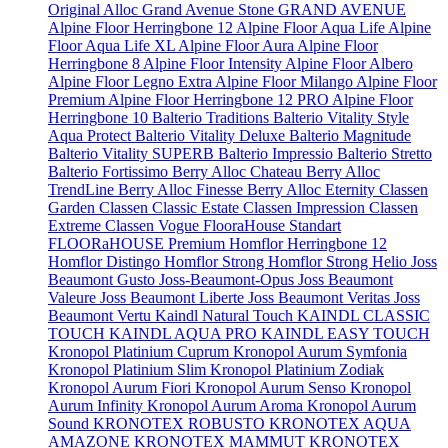
Original
Alloc Grand Avenue Stone
GRAND AVENUE
Alpine Floor Herringbone 12
Alpine Floor Aqua Life
Alpine
Floor Aqua Life XL
Alpine Floor Aura
Alpine Floor
Herringbone 8
Alpine Floor Intensity
Alpine Floor Albero
Alpine Floor Legno Extra
Alpine Floor Milango
Alpine Floor
Premium
Alpine Floor Herringbone 12 PRO
Alpine Floor
Herringbone 10
Balterio Traditions
Balterio Vitality Style
Aqua Protect
Balterio Vitality Deluxe
Balterio Magnitude
Balterio Vitality SUPERB
Balterio Impressio
Balterio Stretto
Balterio Fortissimo
Berry Alloc Chateau
Berry Alloc
TrendLine
Berry Alloc Finesse
Berry Alloc Eternity
Classen
Garden
Classen Classic Estate
Classen Impression
Classen
Extreme
Classen Vogue
FlooraHouse Standart
FLOORaHOUSE Premium
Homflor Herringbone 12
Homflor Distingo
Homflor Strong
Homflor Strong Helio
Joss
Beaumont Gusto
Joss-Beaumont-Opus
Joss Beaumont
Valeure
Joss Beaumont Liberte
Joss Beaumont Veritas
Joss
Beaumont Vertu
Kaindl Natural Touch
KAINDL CLASSIC
TOUCH
KAINDL AQUA PRO
KAINDL EASY TOUCH
Kronopol Platinium Cuprum
Kronopol Aurum Symfonia
Kronopol Platinium Slim
Kronopol Platinium Zodiak
Kronopol Aurum Fiori
Kronopol Aurum Senso
Kronopol
Aurum Infinity
Kronopol Aurum Aroma
Kronopol Aurum
Sound
KRONOTEX ROBUSTO
KRONOTEX AQUA
AMAZONE
KRONOTEX MAMMUT
KRONOTEX