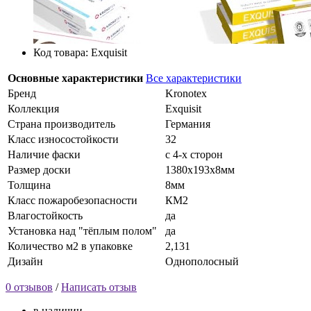
Код товара: Exquisit
Основные характеристики
Все характеристики
Бренд
Kronotex
Коллекция
Exquisit
Страна производитель
Германия
Класс износостойкости
32
Наличие фаски
с 4-х сторон
Размер доски
1380х193х8мм
Толщина
8мм
Класс пожаробезопасности
КМ2
Влагостойкость
да
Установка над "тёплым полом"
да
Количество м2 в упаковке
2,131
Дизайн
Однополосный
0 отзывов
/
Написать отзыв
в наличии