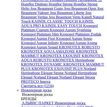
Homflor Distingo
Homflor Strong
Homflor Strong
Helio
Joss Beaumont Gusto
Joss-Beaumont-Opus
Joss
Beaumont Valeure
Joss Beaumont Liberte
Joss
Beaumont Veritas
Joss Beaumont Vertu
Kaindl Natural
Touch
KAINDL CLASSIC TOUCH
KAINDL
AQUA PRO
KAINDL EASY TOUCH
Kronopol
Platinium Cuprum
Kronopol Aurum Symfonia
Kronopol Platinium Slim
Kronopol Platinium Zodiak
Kronopol Aurum Fiori
Kronopol Aurum Senso
Kronopol Aurum Infinity
Kronopol Aurum Aroma
Kronopol Aurum Sound
KRONOTEX ROBUSTO
KRONOTEX AQUA AMAZONE
KRONOTEX
MAMMUT
KRONOTEX EXQUISIT
KRONOTEX
AQUA ROBUSTO
KRONOTEX Herringbone
KRONOTEX DYNAMIC
KRONOTEX MAMMUT
PLUS
KRONOTEX EXQUISIT PLUS
Norland
Herringbone Elegant Strong
Norland Herringbone
Elegant
Norland Elegant
Norland Elegant Strong
PROTECO Innova
Смотреть все (1234)
Инженерная доска
Инженерная доска
БРЕНДЫ
АЛЬЯНС ПАРКЕТ Инженерная доска