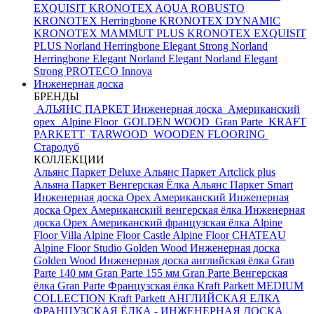
EXQUISIT
KRONOTEX AQUA ROBUSTO
KRONOTEX Herringbone
KRONOTEX DYNAMIC
KRONOTEX MAMMUT PLUS
KRONOTEX EXQUISIT
PLUS
Norland Herringbone Elegant Strong
Norland
Herringbone Elegant
Norland Elegant
Norland Elegant
Strong
PROTECO Innova
Инженерная доска
БРЕНДЫ
АЛЬЯНС ПАРКЕТ Инженерная доска
Американский
орех
Alpine Floor
GOLDEN WOOD
Gran Parte
KRAFT
PARKETT
TARWOOD
WOODEN FLOORING
Стародуб
КОЛЛЕКЦИИ
Альянс Паркет Deluxe
Альянс Паркет Artclick plus
Альяна Паркет Венгерская Ёлка
Альянс Паркет Smart
Инженерная доска Орех Американский
Инженерная
доска Орех Американский венгерская ёлка
Инженерная
доска Орех Американский французская ёлка
Alpine
Floor Villa
Alpine Floor Castle
Alpine Floor CHATEAU
Alpine Floor Studio
Golden Wood Инженерная доска
Golden Wood Инженерная доска английская ёлка
Gran
Parte 140 мм
Gran Parte 155 мм
Gran Parte Венгерская
ёлка
Gran Parte Французская ёлка
Kraft Parkett MEDIUM
COLLECTION
Kraft Parkett АНГЛИЙСКАЯ ЕЛКА
ФРАНЦУЗСКАЯ ЁЛКА - ИНЖЕНЕРНАЯ ДОСКА