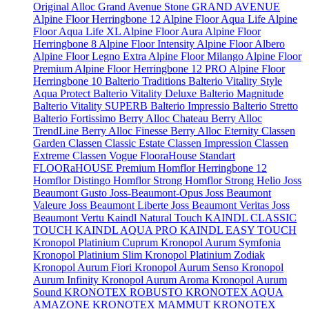
Original
Alloc Grand Avenue Stone
GRAND AVENUE
Alpine Floor Herringbone 12
Alpine Floor Aqua Life
Alpine
Floor Aqua Life XL
Alpine Floor Aura
Alpine Floor
Herringbone 8
Alpine Floor Intensity
Alpine Floor Albero
Alpine Floor Legno Extra
Alpine Floor Milango
Alpine Floor
Premium
Alpine Floor Herringbone 12 PRO
Alpine Floor
Herringbone 10
Balterio Traditions
Balterio Vitality Style
Aqua Protect
Balterio Vitality Deluxe
Balterio Magnitude
Balterio Vitality SUPERB
Balterio Impressio
Balterio Stretto
Balterio Fortissimo
Berry Alloc Chateau
Berry Alloc
TrendLine
Berry Alloc Finesse
Berry Alloc Eternity
Classen
Garden
Classen Classic Estate
Classen Impression
Classen
Extreme
Classen Vogue
FlooraHouse Standart
FLOORaHOUSE Premium
Homflor Herringbone 12
Homflor Distingo
Homflor Strong
Homflor Strong Helio
Joss
Beaumont Gusto
Joss-Beaumont-Opus
Joss Beaumont
Valeure
Joss Beaumont Liberte
Joss Beaumont Veritas
Joss
Beaumont Vertu
Kaindl Natural Touch
KAINDL CLASSIC
TOUCH
KAINDL AQUA PRO
KAINDL EASY TOUCH
Kronopol Platinium Cuprum
Kronopol Aurum Symfonia
Kronopol Platinium Slim
Kronopol Platinium Zodiak
Kronopol Aurum Fiori
Kronopol Aurum Senso
Kronopol
Aurum Infinity
Kronopol Aurum Aroma
Kronopol Aurum
Sound
KRONOTEX ROBUSTO
KRONOTEX AQUA
AMAZONE
KRONOTEX MAMMUT
KRONOTEX