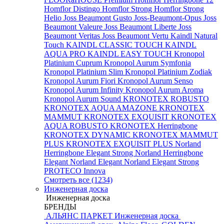
Homflor Distingo
Homflor Strong
Homflor Strong
Helio
Joss Beaumont Gusto
Joss-Beaumont-Opus
Joss
Beaumont Valeure
Joss Beaumont Liberte
Joss
Beaumont Veritas
Joss Beaumont Vertu
Kaindl Natural
Touch
KAINDL CLASSIC TOUCH
KAINDL
AQUA PRO
KAINDL EASY TOUCH
Kronopol
Platinium Cuprum
Kronopol Aurum Symfonia
Kronopol Platinium Slim
Kronopol Platinium Zodiak
Kronopol Aurum Fiori
Kronopol Aurum Senso
Kronopol Aurum Infinity
Kronopol Aurum Aroma
Kronopol Aurum Sound
KRONOTEX ROBUSTO
KRONOTEX AQUA AMAZONE
KRONOTEX
MAMMUT
KRONOTEX EXQUISIT
KRONOTEX
AQUA ROBUSTO
KRONOTEX Herringbone
KRONOTEX DYNAMIC
KRONOTEX MAMMUT
PLUS
KRONOTEX EXQUISIT PLUS
Norland
Herringbone Elegant Strong
Norland Herringbone
Elegant
Norland Elegant
Norland Elegant Strong
PROTECO Innova
Смотреть все (1234)
Инженерная доска
Инженерная доска
БРЕНДЫ
АЛЬЯНС ПАРКЕТ Инженерная доска