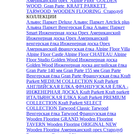
Американский орех
Alpine Floor
GOLDEN
WOOD
Gran Parte
KRAFT PARKETT
TARWOOD
WOODEN FLOORING
Стародуб
КОЛЛЕКЦИИ
Альянс Паркет Deluxe
Альянс Паркет Artclick plus
Альяна Паркет Венгерская Ёлка
Альянс Паркет
Smart
Инженерная доска Орех Американский
Инженерная доска Орех Американский
венгерская ёлка
Инженерная доска Орех
Американский французская ёлка
Alpine Floor Villa
Alpine Floor Castle
Alpine Floor CHATEAU
Alpine
Floor Studio
Golden Wood Инженерная доска
Golden Wood Инженерная доска английская ёлка
Gran Parte 140 мм
Gran Parte 155 мм
Gran Parte
Венгерская ёлка
Gran Parte Французская ёлка
Kraft
Parkett MEDIUM COLLECTION
Kraft Parkett
АНГЛИЙСКАЯ ЕЛКА
ФРАНЦУЗСКАЯ ЁЛКА -
ИНЖЕНЕРНАЯ ДОСКА Kraft Parkett
Kraft parkett
ИТАЛЬЯНСКАЯ ЕЛКА
Kraft Parkett PREMIUM
COLLECTION
Kraft Parkett SELECT
COLLECTION
Tarwood Classic
Tarwood
Венгерская ёлка
Tarwood Французская ёлка
Wooden Flooring GRAND
Wooden Flooring
TAVERN
Wooden Flooring ORIGINAL NEW
Wooden Flooring Американский орех
Стародуб