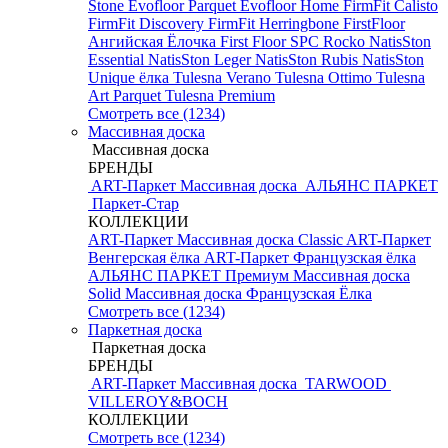
Stone
Evofloor Parquet
Evofloor Home
FirmFit Calisto
FirmFit Discovery
FirmFit Herringbone
FirstFloor
Ангийская Ёлочка
First Floor SPC
Rocko
NatisSton
Essential
NatisSton Leger
NatisSton Rubis
NatisSton
Unique ёлка
Tulesna Verano
Tulesna Ottimo
Tulesna
Art Parquet
Tulesna Premium
Смотреть все (1234)
Массивная доска
Массивная доска
БРЕНДЫ
ART-Паркет Массивная доска
АЛЬЯНС ПАРКЕТ
Паркет-Стар
КОЛЛЕКЦИИ
ART-Паркет Массивная доска Classic
ART-Паркет
Венгерская ёлка
ART-Паркет Французская ёлка
АЛЬЯНС ПАРКЕТ Премиум
Массивная доска
Solid
Массивная доска Французская Ёлка
Смотреть все (1234)
Паркетная доска
Паркетная доска
БРЕНДЫ
ART-Паркет Массивная доска
TARWOOD
VILLEROY&BOCH
КОЛЛЕКЦИИ
Смотреть все (1234)