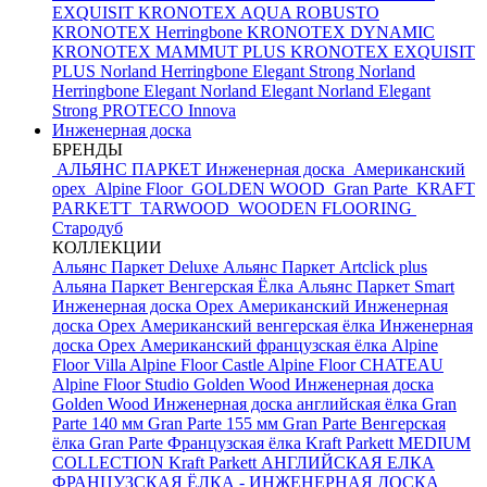
EXQUISIT
KRONOTEX AQUA ROBUSTO
KRONOTEX Herringbone
KRONOTEX DYNAMIC
KRONOTEX MAMMUT PLUS
KRONOTEX EXQUISIT
PLUS
Norland Herringbone Elegant Strong
Norland
Herringbone Elegant
Norland Elegant
Norland Elegant
Strong
PROTECO Innova
Инженерная доска
БРЕНДЫ
АЛЬЯНС ПАРКЕТ Инженерная доска
Американский
орех
Alpine Floor
GOLDEN WOOD
Gran Parte
KRAFT
PARKETT
TARWOOD
WOODEN FLOORING
Стародуб
КОЛЛЕКЦИИ
Альянс Паркет Deluxe
Альянс Паркет Artclick plus
Альяна Паркет Венгерская Ёлка
Альянс Паркет Smart
Инженерная доска Орех Американский
Инженерная
доска Орех Американский венгерская ёлка
Инженерная
доска Орех Американский французская ёлка
Alpine
Floor Villa
Alpine Floor Castle
Alpine Floor CHATEAU
Alpine Floor Studio
Golden Wood Инженерная доска
Golden Wood Инженерная доска английская ёлка
Gran
Parte 140 мм
Gran Parte 155 мм
Gran Parte Венгерская
ёлка
Gran Parte Французская ёлка
Kraft Parkett MEDIUM
COLLECTION
Kraft Parkett АНГЛИЙСКАЯ ЕЛКА
ФРАНЦУЗСКАЯ ЁЛКА - ИНЖЕНЕРНАЯ ДОСКА