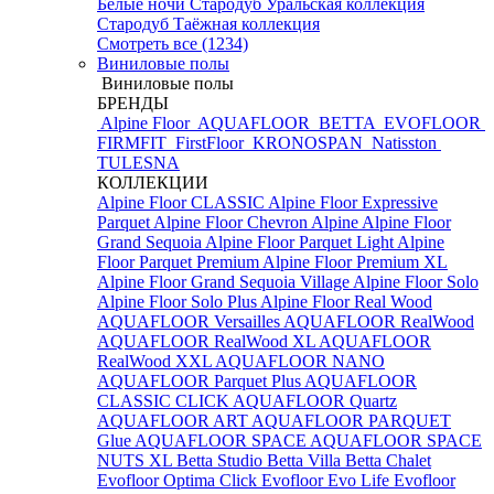
Белые ночи
Стародуб Уральская коллекция
Стародуб Таёжная коллекция
Смотреть все (1234)
Виниловые полы
Виниловые полы
БРЕНДЫ
Alpine Floor
AQUAFLOOR
BETTA
EVOFLOOR
FIRMFIT
FirstFloor
KRONOSPAN
Natisston
TULESNA
КОЛЛЕКЦИИ
Alpine Floor CLASSIC
Alpine Floor Expressive
Parquet
Alpine Floor Chevron Alpine
Alpine Floor
Grand Sequoia
Alpine Floor Parquet Light
Alpine
Floor Parquet Premium
Alpine Floor Premium XL
Alpine Floor Grand Sequoia Village
Alpine Floor Solo
Alpine Floor Solo Plus
Alpine Floor Real Wood
AQUAFLOOR Versailles
AQUAFLOOR RealWood
AQUAFLOOR RealWood XL
AQUAFLOOR
RealWood XXL
AQUAFLOOR NANO
AQUAFLOOR Parquet Plus
AQUAFLOOR
CLASSIC CLICK
AQUAFLOOR Quartz
AQUAFLOOR ART
AQUAFLOOR PARQUET
Glue
AQUAFLOOR SPACE
AQUAFLOOR SPACE
NUTS XL
Betta Studio
Betta Villa
Betta Chalet
Evofloor Optima Click
Evofloor Evo Life
Evofloor