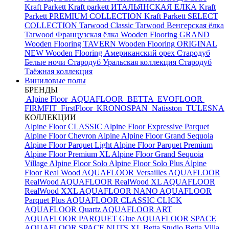
Kraft Parkett
Kraft parkett ИТАЛЬЯНСКАЯ ЕЛКА
Kraft
Parkett PREMIUM COLLECTION
Kraft Parkett SELECT
COLLECTION
Tarwood Classic
Tarwood Венгерская ёлка
Tarwood Французская ёлка
Wooden Flooring GRAND
Wooden Flooring TAVERN
Wooden Flooring ORIGINAL
NEW
Wooden Flooring Американский орех
Стародуб
Белые ночи
Стародуб Уральская коллекция
Стародуб
Таёжная коллекция
Виниловые полы
БРЕНДЫ
Alpine Floor
AQUAFLOOR
BETTA
EVOFLOOR
FIRMFIT
FirstFloor
KRONOSPAN
Natisston
TULESNA
КОЛЛЕКЦИИ
Alpine Floor CLASSIC
Alpine Floor Expressive Parquet
Alpine Floor Chevron Alpine
Alpine Floor Grand Sequoia
Alpine Floor Parquet Light
Alpine Floor Parquet Premium
Alpine Floor Premium XL
Alpine Floor Grand Sequoia
Village
Alpine Floor Solo
Alpine Floor Solo Plus
Alpine
Floor Real Wood
AQUAFLOOR Versailles
AQUAFLOOR
RealWood
AQUAFLOOR RealWood XL
AQUAFLOOR
RealWood XXL
AQUAFLOOR NANO
AQUAFLOOR
Parquet Plus
AQUAFLOOR CLASSIC CLICK
AQUAFLOOR Quartz
AQUAFLOOR ART
AQUAFLOOR PARQUET Glue
AQUAFLOOR SPACE
AQUAFLOOR SPACE NUTS XL
Betta Studio
Betta Villa