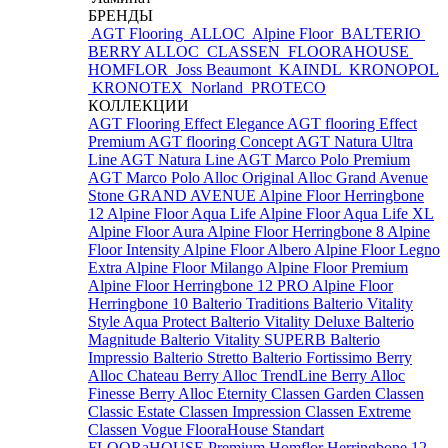
БРЕНДЫ
AGT Flooring
ALLOC
Alpine Floor
BALTERIO
BERRY ALLOC
CLASSEN
FLOORAHOUSE
HOMFLOR
Joss Beaumont
KAINDL
KRONOPOL
KRONOTEX
Norland
PROTECO
КОЛЛЕКЦИИ
AGT Flooring Effect Elegance
AGT flooring Effect
Premium
AGT flooring Concept
AGT Natura Ultra
Line
AGT Natura Line
AGT Marco Polo Premium
AGT Marco Polo
Alloc Original
Alloc Grand Avenue
Stone
GRAND AVENUE
Alpine Floor Herringbone
12
Alpine Floor Aqua Life
Alpine Floor Aqua Life XL
Alpine Floor Aura
Alpine Floor Herringbone 8
Alpine
Floor Intensity
Alpine Floor Albero
Alpine Floor Legno
Extra
Alpine Floor Milango
Alpine Floor Premium
Alpine Floor Herringbone 12 PRO
Alpine Floor
Herringbone 10
Balterio Traditions
Balterio Vitality
Style Aqua Protect
Balterio Vitality Deluxe
Balterio
Magnitude
Balterio Vitality SUPERB
Balterio
Impressio
Balterio Stretto
Balterio Fortissimo
Berry
Alloc Chateau
Berry Alloc TrendLine
Berry Alloc
Finesse
Berry Alloc Eternity
Classen Garden
Classen
Classic Estate
Classen Impression
Classen Extreme
Classen Vogue
FlooraHouse Standart
FLOORaHOUSE Premium
Homflor Herringbone 12