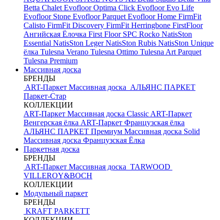
Betta Chalet
Evofloor Optima Click
Evofloor Evo Life
Evofloor Stone
Evofloor Parquet
Evofloor Home
FirmFit
Calisto
FirmFit Discovery
FirmFit Herringbone
FirstFloor
Ангийская Ёлочка
First Floor SPC
Rocko
NatisSton
Essential
NatisSton Leger
NatisSton Rubis
NatisSton Unique
ёлка
Tulesna Verano
Tulesna Ottimo
Tulesna Art Parquet
Tulesna Premium
Массивная доска
БРЕНДЫ
ART-Паркет Массивная доска
АЛЬЯНС ПАРКЕТ
Паркет-Стар
КОЛЛЕКЦИИ
ART-Паркет Массивная доска Classic
ART-Паркет
Венгерская ёлка
ART-Паркет Французская ёлка
АЛЬЯНС ПАРКЕТ Премиум
Массивная доска Solid
Массивная доска Французская Ёлка
Паркетная доска
БРЕНДЫ
ART-Паркет Массивная доска
TARWOOD
VILLEROY&BOCH
КОЛЛЕКЦИИ
Модульный паркет
БРЕНДЫ
KRAFT PARKETT
КОЛЛЕКЦИИ