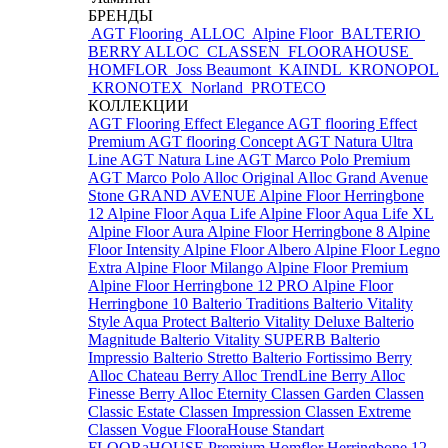
БРЕНДЫ
AGT Flooring
ALLOC
Alpine Floor
BALTERIO
BERRY ALLOC
CLASSEN
FLOORAHOUSE
HOMFLOR
Joss Beaumont
KAINDL
KRONOPOL
KRONOTEX
Norland
PROTECO
КОЛЛЕКЦИИ
AGT Flooring Effect Elegance
AGT flooring Effect
Premium
AGT flooring Concept
AGT Natura Ultra
Line
AGT Natura Line
AGT Marco Polo Premium
AGT Marco Polo
Alloc Original
Alloc Grand Avenue
Stone
GRAND AVENUE
Alpine Floor Herringbone
12
Alpine Floor Aqua Life
Alpine Floor Aqua Life XL
Alpine Floor Aura
Alpine Floor Herringbone 8
Alpine
Floor Intensity
Alpine Floor Albero
Alpine Floor Legno
Extra
Alpine Floor Milango
Alpine Floor Premium
Alpine Floor Herringbone 12 PRO
Alpine Floor
Herringbone 10
Balterio Traditions
Balterio Vitality
Style Aqua Protect
Balterio Vitality Deluxe
Balterio
Magnitude
Balterio Vitality SUPERB
Balterio
Impressio
Balterio Stretto
Balterio Fortissimo
Berry
Alloc Chateau
Berry Alloc TrendLine
Berry Alloc
Finesse
Berry Alloc Eternity
Classen Garden
Classen
Classic Estate
Classen Impression
Classen Extreme
Classen Vogue
FlooraHouse Standart
FLOORaHOUSE Premium
Homflor Herringbone 12