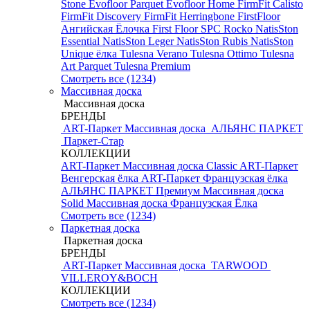
Stone
Evofloor Parquet
Evofloor Home
FirmFit Calisto
FirmFit Discovery
FirmFit Herringbone
FirstFloor
Ангийская Ёлочка
First Floor SPC
Rocko
NatisSton
Essential
NatisSton Leger
NatisSton Rubis
NatisSton
Unique ёлка
Tulesna Verano
Tulesna Ottimo
Tulesna
Art Parquet
Tulesna Premium
Смотреть все (1234)
Массивная доска
Массивная доска
БРЕНДЫ
ART-Паркет Массивная доска
АЛЬЯНС ПАРКЕТ
Паркет-Стар
КОЛЛЕКЦИИ
ART-Паркет Массивная доска Classic
ART-Паркет
Венгерская ёлка
ART-Паркет Французская ёлка
АЛЬЯНС ПАРКЕТ Премиум
Массивная доска
Solid
Массивная доска Французская Ёлка
Смотреть все (1234)
Паркетная доска
Паркетная доска
БРЕНДЫ
ART-Паркет Массивная доска
TARWOOD
VILLEROY&BOCH
КОЛЛЕКЦИИ
Смотреть все (1234)