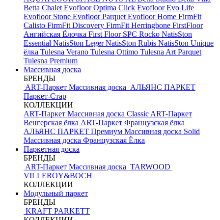
Betta Chalet
Evofloor Optima Click
Evofloor Evo Life
Evofloor Stone
Evofloor Parquet
Evofloor Home
FirmFit
Calisto
FirmFit Discovery
FirmFit Herringbone
FirstFloor
Ангийская Ёлочка
First Floor SPC
Rocko
NatisSton
Essential
NatisSton Leger
NatisSton Rubis
NatisSton Unique
ёлка
Tulesna Verano
Tulesna Ottimo
Tulesna Art Parquet
Tulesna Premium
Массивная доска
БРЕНДЫ
ART-Паркет Массивная доска
АЛЬЯНС ПАРКЕТ
Паркет-Стар
КОЛЛЕКЦИИ
ART-Паркет Массивная доска Classic
ART-Паркет
Венгерская ёлка
ART-Паркет Французская ёлка
АЛЬЯНС ПАРКЕТ Премиум
Массивная доска Solid
Массивная доска Французская Ёлка
Паркетная доска
БРЕНДЫ
ART-Паркет Массивная доска
TARWOOD
VILLEROY&BOCH
КОЛЛЕКЦИИ
Модульный паркет
БРЕНДЫ
KRAFT PARKETT
КОЛЛЕКЦИИ