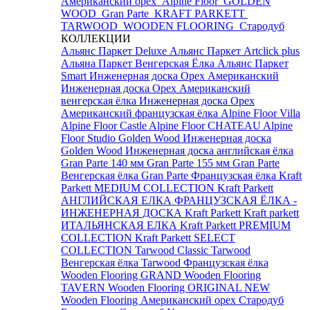
Американский орех
Alpine Floor
GOLDEN
WOOD
Gran Parte
KRAFT PARKETT
TARWOOD
WOODEN FLOORING
Стародуб
КОЛЛЕКЦИИ
Альянс Паркет Deluxe
Альянс Паркет Artclick plus
Альяна Паркет Венгерская Ёлка
Альянс Паркет
Smart
Инженерная доска Орех Американский
Инженерная доска Орех Американский
венгерская ёлка
Инженерная доска Орех
Американский французская ёлка
Alpine Floor Villa
Alpine Floor Castle
Alpine Floor CHATEAU
Alpine
Floor Studio
Golden Wood Инженерная доска
Golden Wood Инженерная доска английская ёлка
Gran Parte 140 мм
Gran Parte 155 мм
Gran Parte
Венгерская ёлка
Gran Parte Французская ёлка
Kraft
Parkett MEDIUM COLLECTION
Kraft Parkett
АНГЛИЙСКАЯ ЕЛКА
ФРАНЦУЗСКАЯ ЁЛКА -
ИНЖЕНЕРНАЯ ДОСКА Kraft Parkett
Kraft parkett
ИТАЛЬЯНСКАЯ ЕЛКА
Kraft Parkett PREMIUM
COLLECTION
Kraft Parkett SELECT
COLLECTION
Tarwood Classic
Tarwood
Венгерская ёлка
Tarwood Французская ёлка
Wooden Flooring GRAND
Wooden Flooring
TAVERN
Wooden Flooring ORIGINAL NEW
Wooden Flooring Американский орех
Стародуб