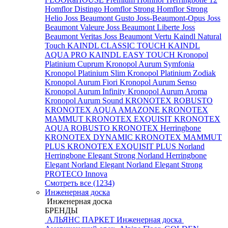
Homflor Distingo
Homflor Strong
Homflor Strong
Helio
Joss Beaumont Gusto
Joss-Beaumont-Opus
Joss
Beaumont Valeure
Joss Beaumont Liberte
Joss
Beaumont Veritas
Joss Beaumont Vertu
Kaindl Natural
Touch
KAINDL CLASSIC TOUCH
KAINDL
AQUA PRO
KAINDL EASY TOUCH
Kronopol
Platinium Cuprum
Kronopol Aurum Symfonia
Kronopol Platinium Slim
Kronopol Platinium Zodiak
Kronopol Aurum Fiori
Kronopol Aurum Senso
Kronopol Aurum Infinity
Kronopol Aurum Aroma
Kronopol Aurum Sound
KRONOTEX ROBUSTO
KRONOTEX AQUA AMAZONE
KRONOTEX
MAMMUT
KRONOTEX EXQUISIT
KRONOTEX
AQUA ROBUSTO
KRONOTEX Herringbone
KRONOTEX DYNAMIC
KRONOTEX MAMMUT
PLUS
KRONOTEX EXQUISIT PLUS
Norland
Herringbone Elegant Strong
Norland Herringbone
Elegant
Norland Elegant
Norland Elegant Strong
PROTECO Innova
Смотреть все (1234)
Инженерная доска
Инженерная доска
БРЕНДЫ
АЛЬЯНС ПАРКЕТ Инженерная доска