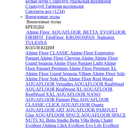
Белые ночи
Стародуб Уральская коллекция
Стародуб Таёжная коллекция
Смотреть все (1234)
Виниловые полы
Виниловые полы
БРЕНДЫ
Alpine Floor
AQUAFLOOR
BETTA
EVOFLOOR
FIRMFIT
FirstFloor
KRONOSPAN
Natisston
TULESNA
КОЛЛЕКЦИИ
Alpine Floor CLASSIC
Alpine Floor Expressive
Parquet
Alpine Floor Chevron Alpine
Alpine Floor
Grand Sequoia
Alpine Floor Parquet Light
Alpine
Floor Parquet Premium
Alpine Floor Premium XL
Alpine Floor Grand Sequoia Village
Alpine Floor Solo
Alpine Floor Solo Plus
Alpine Floor Real Wood
AQUAFLOOR Versailles
AQUAFLOOR RealWood
AQUAFLOOR RealWood XL
AQUAFLOOR
RealWood XXL
AQUAFLOOR NANO
AQUAFLOOR Parquet Plus
AQUAFLOOR
CLASSIC CLICK
AQUAFLOOR Quartz
AQUAFLOOR ART
AQUAFLOOR PARQUET
Glue
AQUAFLOOR SPACE
AQUAFLOOR SPACE
NUTS XL
Betta Studio
Betta Villa
Betta Chalet
Evofloor Optima Click
Evofloor Evo Life
Evofloor