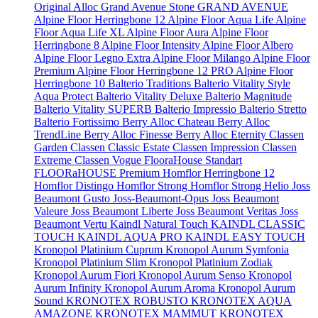
Original
Alloc Grand Avenue Stone
GRAND AVENUE
Alpine Floor Herringbone 12
Alpine Floor Aqua Life
Alpine
Floor Aqua Life XL
Alpine Floor Aura
Alpine Floor
Herringbone 8
Alpine Floor Intensity
Alpine Floor Albero
Alpine Floor Legno Extra
Alpine Floor Milango
Alpine Floor
Premium
Alpine Floor Herringbone 12 PRO
Alpine Floor
Herringbone 10
Balterio Traditions
Balterio Vitality Style
Aqua Protect
Balterio Vitality Deluxe
Balterio Magnitude
Balterio Vitality SUPERB
Balterio Impressio
Balterio Stretto
Balterio Fortissimo
Berry Alloc Chateau
Berry Alloc
TrendLine
Berry Alloc Finesse
Berry Alloc Eternity
Classen
Garden
Classen Classic Estate
Classen Impression
Classen
Extreme
Classen Vogue
FlooraHouse Standart
FLOORaHOUSE Premium
Homflor Herringbone 12
Homflor Distingo
Homflor Strong
Homflor Strong Helio
Joss
Beaumont Gusto
Joss-Beaumont-Opus
Joss Beaumont
Valeure
Joss Beaumont Liberte
Joss Beaumont Veritas
Joss
Beaumont Vertu
Kaindl Natural Touch
KAINDL CLASSIC
TOUCH
KAINDL AQUA PRO
KAINDL EASY TOUCH
Kronopol Platinium Cuprum
Kronopol Aurum Symfonia
Kronopol Platinium Slim
Kronopol Platinium Zodiak
Kronopol Aurum Fiori
Kronopol Aurum Senso
Kronopol
Aurum Infinity
Kronopol Aurum Aroma
Kronopol Aurum
Sound
KRONOTEX ROBUSTO
KRONOTEX AQUA
AMAZONE
KRONOTEX MAMMUT
KRONOTEX