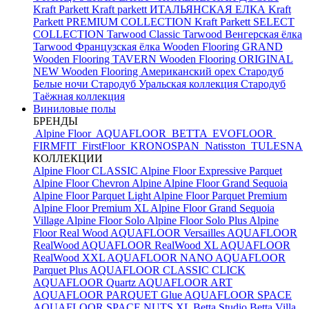
Kraft Parkett
Kraft parkett ИТАЛЬЯНСКАЯ ЕЛКА
Kraft
Parkett PREMIUM COLLECTION
Kraft Parkett SELECT
COLLECTION
Tarwood Classic
Tarwood Венгерская ёлка
Tarwood Французская ёлка
Wooden Flooring GRAND
Wooden Flooring TAVERN
Wooden Flooring ORIGINAL
NEW
Wooden Flooring Американский орех
Стародуб
Белые ночи
Стародуб Уральская коллекция
Стародуб
Таёжная коллекция
Виниловые полы
БРЕНДЫ
Alpine Floor
AQUAFLOOR
BETTA
EVOFLOOR
FIRMFIT
FirstFloor
KRONOSPAN
Natisston
TULESNA
КОЛЛЕКЦИИ
Alpine Floor CLASSIC
Alpine Floor Expressive Parquet
Alpine Floor Chevron Alpine
Alpine Floor Grand Sequoia
Alpine Floor Parquet Light
Alpine Floor Parquet Premium
Alpine Floor Premium XL
Alpine Floor Grand Sequoia
Village
Alpine Floor Solo
Alpine Floor Solo Plus
Alpine
Floor Real Wood
AQUAFLOOR Versailles
AQUAFLOOR
RealWood
AQUAFLOOR RealWood XL
AQUAFLOOR
RealWood XXL
AQUAFLOOR NANO
AQUAFLOOR
Parquet Plus
AQUAFLOOR CLASSIC CLICK
AQUAFLOOR Quartz
AQUAFLOOR ART
AQUAFLOOR PARQUET Glue
AQUAFLOOR SPACE
AQUAFLOOR SPACE NUTS XL
Betta Studio
Betta Villa