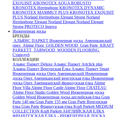
EXQUISIT
KRONOTEX AQUA ROBUSTO
KRONOTEX Herringbone
KRONOTEX DYNAMIC
KRONOTEX MAMMUT PLUS
KRONOTEX EXQUISIT
PLUS
Norland Herringbone Elegant Strong
Norland
Herringbone Elegant
Norland Elegant
Norland Elegant
Strong
PROTECO Innova
Инженерная доска
БРЕНДЫ
АЛЬЯНС ПАРКЕТ Инженерная доска
Американский
орех
Alpine Floor
GOLDEN WOOD
Gran Parte
KRAFT
PARKETT
TARWOOD
WOODEN FLOORING
Стародуб
КОЛЛЕКЦИИ
Альянс Паркет Deluxe
Альянс Паркет Artclick plus
Альяна Паркет Венгерская Ёлка
Альянс Паркет Smart
Инженерная доска Орех Американский
Инженерная
доска Орех Американский венгерская ёлка
Инженерная
доска Орех Американский французская ёлка
Alpine
Floor Villa
Alpine Floor Castle
Alpine Floor CHATEAU
Alpine Floor Studio
Golden Wood Инженерная доска
Golden Wood Инженерная доска английская ёлка
Gran
Parte 140 мм
Gran Parte 155 мм
Gran Parte Венгерская
ёлка
Gran Parte Французская ёлка
Kraft Parkett MEDIUM
COLLECTION
Kraft Parkett АНГЛИЙСКАЯ ЕЛКА
ФРАНЦУЗСКАЯ ЁЛКА - ИНЖЕНЕРНАЯ ДОСКА