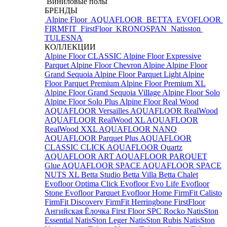
Виниловые полы
БРЕНДЫ
Alpine Floor
AQUAFLOOR
BETTA
EVOFLOOR
FIRMFIT
FirstFloor
KRONOSPAN
Natisston
TULESNA
КОЛЛЕКЦИИ
Alpine Floor CLASSIC
Alpine Floor Expressive
Parquet
Alpine Floor Chevron Alpine
Alpine Floor
Grand Sequoia
Alpine Floor Parquet Light
Alpine
Floor Parquet Premium
Alpine Floor Premium XL
Alpine Floor Grand Sequoia Village
Alpine Floor Solo
Alpine Floor Solo Plus
Alpine Floor Real Wood
AQUAFLOOR Versailles
AQUAFLOOR RealWood
AQUAFLOOR RealWood XL
AQUAFLOOR
RealWood XXL
AQUAFLOOR NANO
AQUAFLOOR Parquet Plus
AQUAFLOOR
CLASSIC CLICK
AQUAFLOOR Quartz
AQUAFLOOR ART
AQUAFLOOR PARQUET
Glue
AQUAFLOOR SPACE
AQUAFLOOR SPACE
NUTS XL
Betta Studio
Betta Villa
Betta Chalet
Evofloor Optima Click
Evofloor Evo Life
Evofloor
Stone
Evofloor Parquet
Evofloor Home
FirmFit Calisto
FirmFit Discovery
FirmFit Herringbone
FirstFloor
Ангийская Ёлочка
First Floor SPC
Rocko
NatisSton
Essential
NatisSton Leger
NatisSton Rubis
NatisSton