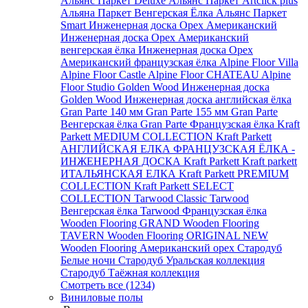
Альянс Паркет Deluxe
Альянс Паркет Artclick plus
Альяна Паркет Венгерская Ёлка
Альянс Паркет
Smart
Инженерная доска Орех Американский
Инженерная доска Орех Американский
венгерская ёлка
Инженерная доска Орех
Американский французская ёлка
Alpine Floor Villa
Alpine Floor Castle
Alpine Floor CHATEAU
Alpine
Floor Studio
Golden Wood Инженерная доска
Golden Wood Инженерная доска английская ёлка
Gran Parte 140 мм
Gran Parte 155 мм
Gran Parte
Венгерская ёлка
Gran Parte Французская ёлка
Kraft
Parkett MEDIUM COLLECTION
Kraft Parkett
АНГЛИЙСКАЯ ЕЛКА
ФРАНЦУЗСКАЯ ЁЛКА -
ИНЖЕНЕРНАЯ ДОСКА Kraft Parkett
Kraft parkett
ИТАЛЬЯНСКАЯ ЕЛКА
Kraft Parkett PREMIUM
COLLECTION
Kraft Parkett SELECT
COLLECTION
Tarwood Classic
Tarwood
Венгерская ёлка
Tarwood Французская ёлка
Wooden Flooring GRAND
Wooden Flooring
TAVERN
Wooden Flooring ORIGINAL NEW
Wooden Flooring Американский орех
Стародуб
Белые ночи
Стародуб Уральская коллекция
Стародуб Таёжная коллекция
Смотреть все (1234)
Виниловые полы