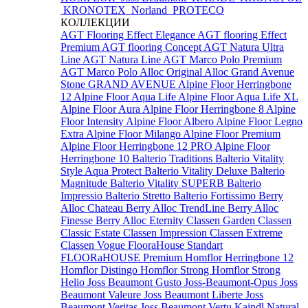
KRONOTEX
Norland
PROTECO
КОЛЛЕКЦИИ
AGT Flooring Effect Elegance
AGT flooring Effect
Premium
AGT flooring Concept
AGT Natura Ultra
Line
AGT Natura Line
AGT Marco Polo Premium
AGT Marco Polo
Alloc Original
Alloc Grand Avenue
Stone
GRAND AVENUE
Alpine Floor Herringbone
12
Alpine Floor Aqua Life
Alpine Floor Aqua Life XL
Alpine Floor Aura
Alpine Floor Herringbone 8
Alpine
Floor Intensity
Alpine Floor Albero
Alpine Floor Legno
Extra
Alpine Floor Milango
Alpine Floor Premium
Alpine Floor Herringbone 12 PRO
Alpine Floor
Herringbone 10
Balterio Traditions
Balterio Vitality
Style Aqua Protect
Balterio Vitality Deluxe
Balterio
Magnitude
Balterio Vitality SUPERB
Balterio
Impressio
Balterio Stretto
Balterio Fortissimo
Berry
Alloc Chateau
Berry Alloc TrendLine
Berry Alloc
Finesse
Berry Alloc Eternity
Classen Garden
Classen
Classic Estate
Classen Impression
Classen Extreme
Classen Vogue
FlooraHouse Standart
FLOORaHOUSE Premium
Homflor Herringbone 12
Homflor Distingo
Homflor Strong
Homflor Strong
Helio
Joss Beaumont Gusto
Joss-Beaumont-Opus
Joss
Beaumont Valeure
Joss Beaumont Liberte
Joss
Beaumont Veritas
Joss Beaumont Vertu
Kaindl Natural