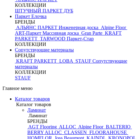
КОЛЛЕКЦИИ
ШТУЧНЫЙ ПАРКЕТ ДУБ
Паркет Елочка
БРЕНДЫ
АЛЬЯНС ПАРКЕТ Инженерная доска
Alpine Floor
ART-Паркет Массивная доска
Gran Parte
KRAFT
PARKETT
TARWOOD
Паркет-Стар
КОЛЛЕКЦИИ
Сопутствующие материалы
БРЕНДЫ
KRAFT PARKETT
LOBA
STAUF
Сопутствующие
материалы
КОЛЛЕКЦИИ
STAUF
Главное меню
Каталог товаров
Каталог товаров
Ламинат
Ламинат
БРЕНДЫ
AGT Flooring
ALLOC
Alpine Floor
BALTERIO
BERRY ALLOC
CLASSEN
FLOORAHOUSE
HOMFLOR
Joss Beaumont
KAINDL
KRONOPOL