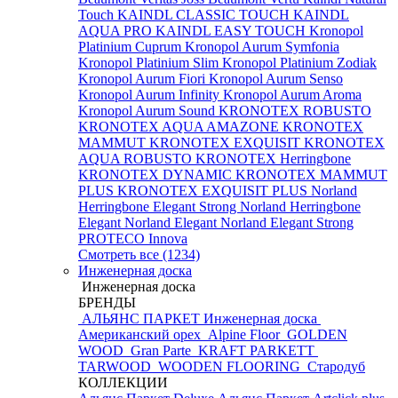
Touch
KAINDL CLASSIC TOUCH
KAINDL
AQUA PRO
KAINDL EASY TOUCH
Kronopol
Platinium Cuprum
Kronopol Aurum Symfonia
Kronopol Platinium Slim
Kronopol Platinium Zodiak
Kronopol Aurum Fiori
Kronopol Aurum Senso
Kronopol Aurum Infinity
Kronopol Aurum Aroma
Kronopol Aurum Sound
KRONOTEX ROBUSTO
KRONOTEX AQUA AMAZONE
KRONOTEX
MAMMUT
KRONOTEX EXQUISIT
KRONOTEX
AQUA ROBUSTO
KRONOTEX Herringbone
KRONOTEX DYNAMIC
KRONOTEX MAMMUT
PLUS
KRONOTEX EXQUISIT PLUS
Norland
Herringbone Elegant Strong
Norland Herringbone
Elegant
Norland Elegant
Norland Elegant Strong
PROTECO Innova
Смотреть все (1234)
Инженерная доска
Инженерная доска
БРЕНДЫ
АЛЬЯНС ПАРКЕТ Инженерная доска
Американский орех
Alpine Floor
GOLDEN
WOOD
Gran Parte
KRAFT PARKETT
TARWOOD
WOODEN FLOORING
Стародуб
КОЛЛЕКЦИИ