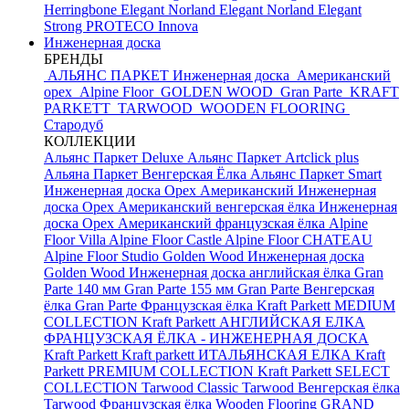
Herringbone Elegant
Norland Elegant
Norland Elegant
Strong
PROTECO Innova
Инженерная доска
БРЕНДЫ
АЛЬЯНС ПАРКЕТ Инженерная доска
Американский
орех
Alpine Floor
GOLDEN WOOD
Gran Parte
KRAFT
PARKETT
TARWOOD
WOODEN FLOORING
Стародуб
КОЛЛЕКЦИИ
Альянс Паркет Deluxe
Альянс Паркет Artclick plus
Альяна Паркет Венгерская Ёлка
Альянс Паркет Smart
Инженерная доска Орех Американский
Инженерная
доска Орех Американский венгерская ёлка
Инженерная
доска Орех Американский французская ёлка
Alpine
Floor Villa
Alpine Floor Castle
Alpine Floor CHATEAU
Alpine Floor Studio
Golden Wood Инженерная доска
Golden Wood Инженерная доска английская ёлка
Gran
Parte 140 мм
Gran Parte 155 мм
Gran Parte Венгерская
ёлка
Gran Parte Французская ёлка
Kraft Parkett MEDIUM
COLLECTION
Kraft Parkett АНГЛИЙСКАЯ ЕЛКА
ФРАНЦУЗСКАЯ ЁЛКА - ИНЖЕНЕРНАЯ ДОСКА
Kraft Parkett
Kraft parkett ИТАЛЬЯНСКАЯ ЕЛКА
Kraft
Parkett PREMIUM COLLECTION
Kraft Parkett SELECT
COLLECTION
Tarwood Classic
Tarwood Венгерская ёлка
Tarwood Французская ёлка
Wooden Flooring GRAND