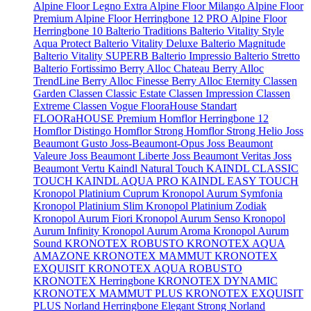
Alpine Floor Legno Extra
Alpine Floor Milango
Alpine Floor
Premium
Alpine Floor Herringbone 12 PRO
Alpine Floor
Herringbone 10
Balterio Traditions
Balterio Vitality Style
Aqua Protect
Balterio Vitality Deluxe
Balterio Magnitude
Balterio Vitality SUPERB
Balterio Impressio
Balterio Stretto
Balterio Fortissimo
Berry Alloc Chateau
Berry Alloc
TrendLine
Berry Alloc Finesse
Berry Alloc Eternity
Classen
Garden
Classen Classic Estate
Classen Impression
Classen
Extreme
Classen Vogue
FlooraHouse Standart
FLOORaHOUSE Premium
Homflor Herringbone 12
Homflor Distingo
Homflor Strong
Homflor Strong Helio
Joss
Beaumont Gusto
Joss-Beaumont-Opus
Joss Beaumont
Valeure
Joss Beaumont Liberte
Joss Beaumont Veritas
Joss
Beaumont Vertu
Kaindl Natural Touch
KAINDL CLASSIC
TOUCH
KAINDL AQUA PRO
KAINDL EASY TOUCH
Kronopol Platinium Cuprum
Kronopol Aurum Symfonia
Kronopol Platinium Slim
Kronopol Platinium Zodiak
Kronopol Aurum Fiori
Kronopol Aurum Senso
Kronopol
Aurum Infinity
Kronopol Aurum Aroma
Kronopol Aurum
Sound
KRONOTEX ROBUSTO
KRONOTEX AQUA
AMAZONE
KRONOTEX MAMMUT
KRONOTEX
EXQUISIT
KRONOTEX AQUA ROBUSTO
KRONOTEX Herringbone
KRONOTEX DYNAMIC
KRONOTEX MAMMUT PLUS
KRONOTEX EXQUISIT
PLUS
Norland Herringbone Elegant Strong
Norland