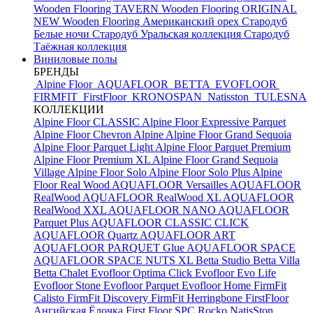
Wooden Flooring TAVERN
Wooden Flooring ORIGINAL
NEW
Wooden Flooring Американский орех
Стародуб
Белые ночи
Стародуб Уральская коллекция
Стародуб
Таёжная коллекция
Виниловые полы
БРЕНДЫ
Alpine Floor
AQUAFLOOR
BETTA
EVOFLOOR
FIRMFIT
FirstFloor
KRONOSPAN
Natisston
TULESNA
КОЛЛЕКЦИИ
Alpine Floor CLASSIC
Alpine Floor Expressive Parquet
Alpine Floor Chevron Alpine
Alpine Floor Grand Sequoia
Alpine Floor Parquet Light
Alpine Floor Parquet Premium
Alpine Floor Premium XL
Alpine Floor Grand Sequoia
Village
Alpine Floor Solo
Alpine Floor Solo Plus
Alpine
Floor Real Wood
AQUAFLOOR Versailles
AQUAFLOOR
RealWood
AQUAFLOOR RealWood XL
AQUAFLOOR
RealWood XXL
AQUAFLOOR NANO
AQUAFLOOR
Parquet Plus
AQUAFLOOR CLASSIC CLICK
AQUAFLOOR Quartz
AQUAFLOOR ART
AQUAFLOOR PARQUET Glue
AQUAFLOOR SPACE
AQUAFLOOR SPACE NUTS XL
Betta Studio
Betta Villa
Betta Chalet
Evofloor Optima Click
Evofloor Evo Life
Evofloor Stone
Evofloor Parquet
Evofloor Home
FirmFit
Calisto
FirmFit Discovery
FirmFit Herringbone
FirstFloor
Ангийская Ёлочка
First Floor SPC
Rocko
NatisSton