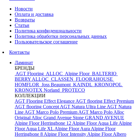
Новости
Оплата и доставка
Возвраты
Статьи
Политика конфиденциальности
Политика обработки персональных данных
Пользовательское соглашение
Контакты
Ламинат
БРЕНДЫ
AGT Flooring
ALLOC
Alpine Floor
BALTERIO
BERRY ALLOC
CLASSEN
FLOORAHOUSE
HOMFLOR
Joss Beaumont
KAINDL
KRONOPOL
KRONOTEX
Norland
PROTECO
КОЛЛЕКЦИИ
AGT Flooring Effect Elegance
AGT flooring Effect Premium
AGT flooring Concept
AGT Natura Ultra Line
AGT Natura
Line
AGT Marco Polo Premium
AGT Marco Polo
Alloc
Original
Alloc Grand Avenue Stone
GRAND AVENUE
Alpine Floor Herringbone 12
Alpine Floor Aqua Life
Alpine
Floor Aqua Life XL
Alpine Floor Aura
Alpine Floor
Herringbone 8
Alpine Floor Intensity
Alpine Floor Albero