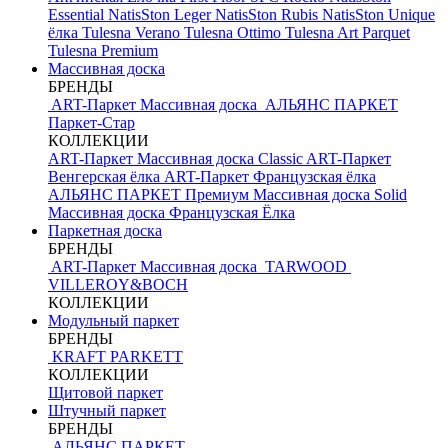
Essential
NatisSton Leger
NatisSton Rubis
NatisSton Unique
ёлка
Tulesna Verano
Tulesna Ottimo
Tulesna Art Parquet
Tulesna Premium
Массивная доска
БРЕНДЫ
ART-Паркет Массивная доска
АЛЬЯНС ПАРКЕТ
Паркет-Стар
КОЛЛЕКЦИИ
ART-Паркет Массивная доска Classic
ART-Паркет
Венгерская ёлка
ART-Паркет Французская ёлка
АЛЬЯНС ПАРКЕТ Премиум
Массивная доска Solid
Массивная доска Французская Ёлка
Паркетная доска
БРЕНДЫ
ART-Паркет Массивная доска
TARWOOD
VILLEROY&BOCH
КОЛЛЕКЦИИ
Модульный паркет
БРЕНДЫ
KRAFT PARKETT
КОЛЛЕКЦИИ
Щитовой паркет
Штучный паркет
БРЕНДЫ
АЛЬЯНС ПАРКЕТ